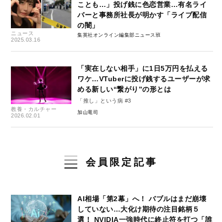
ことも…」投げ銭に色恋営業…有名ライ
バーと事務所社長が明かす「ライブ配信
の闇」
ニュース
集英社オンライン編集部ニュース班
2025.03.16
「実在しない相手」に1日5万円を払える
ワケ…VTuberに投げ銭するユーザーが求
める新しい“繋がり”の形とは
「推し」という病 #3
教養・カルチャー
加山竜司
2026.02.01
会員限定記事
AI相場「第2幕」へ！ バブルはまだ崩壊
していない…大化け期待の注目銘柄５
選！ NVIDIA一強時代に終止符を打つ「誰