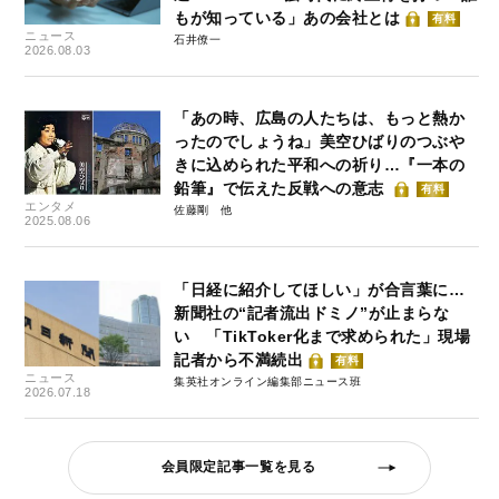
もが知っている」あの会社とは
有料
ニュース
石井僚一
2026.08.03
「あの時、広島の人たちは、もっと熱か
ったのでしょうね」美空ひばりのつぶや
きに込められた平和への祈り…『一本の
鉛筆』で伝えた反戦への意志
有料
エンタメ
佐藤剛
2025.08.06
「日経に紹介してほしい」が合言葉に…
新聞社の“記者流出ドミノ”が止まらな
い 「TikToker化まで求められた」現場
記者から不満続出
有料
ニュース
集英社オンライン編集部ニュース班
2026.07.18
会員限定記事一覧を見る