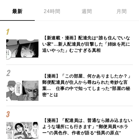
最新
24時間
週間
月間
【新連載・漫画】配達先は“誰も住んでいな
い家”…新人配達員が目撃した「姉妹を死に
追いやった」むごすぎる真相
【漫画】「この部屋、何かありましたか？」
郵便配達員が住人から尋ねられた奇妙な言
葉… 仕事の中で知ってしまった“部屋の秘
密”とは
【漫画】「配達員は、普通なら踏み込まない
ような場所にも行きます」“郵便局員×ホラ
ー”の異色作、作者が語る“怪異の原点”