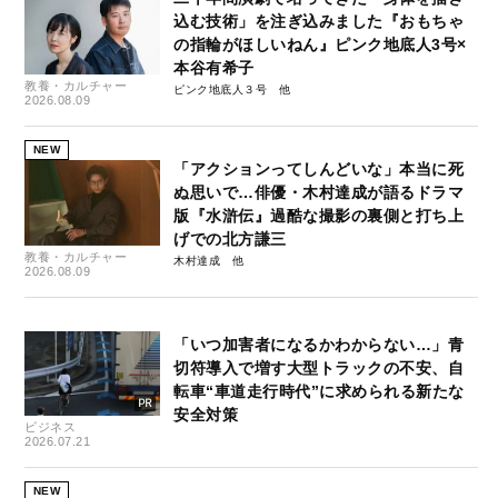
込む技術」を注ぎ込みました『おもちゃ
の指輪がほしいねん』ピンク地底人3号×
本谷有希子
教養・カルチャー
ピンク地底人３号
2026.08.09
NEW
「アクションってしんどいな」本当に死
ぬ思いで…俳優・木村達成が語るドラマ
版『水滸伝』過酷な撮影の裏側と打ち上
げでの北方謙三
教養・カルチャー
木村達成
2026.08.09
「いつ加害者になるかわからない…」青
切符導入で増す大型トラックの不安、自
転車“車道走行時代”に求められる新たな
安全対策
ビジネス
2026.07.21
NEW