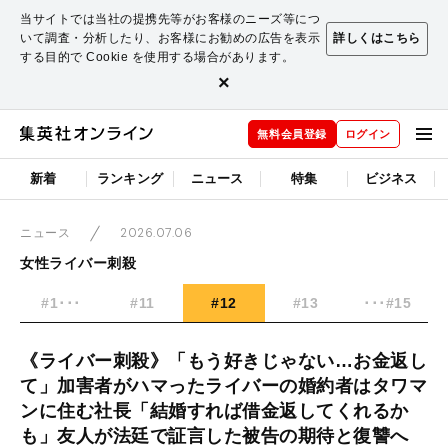
当サイトでは当社の提携先等がお客様のニーズ等につ
いて調査・分析したり、お客様にお勧めの広告を表示
詳しくはこちら
する目的で Cookie を使用する場合があります。
×
無料会員登録
ログイン
新着
ランキング
ニュース
特集
ビジネス
2026.07.06
ニュース
女性ライバー刺殺
#1･･･
#11
#12
#13
･･･#15
《ライバー刺殺》「もう好きじゃない…お金返し
て」加害者がハマったライバーの婚約者はタワマ
ンに住む社長「結婚すれば借金返してくれるか
も」友人が法廷で証言した被告の期待と復讐へ