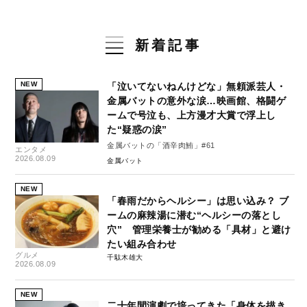
新着記事
NEW
「泣いてないねんけどな」無頼派芸人・
金属バットの意外な涙…映画館、格闘ゲ
ームで号泣も、上方漫才大賞で浮上し
た“疑惑の涙”
金属バットの「酒辛肉鮪」#61
エンタメ
2026.08.09
金属バット
NEW
「春雨だからヘルシー」は思い込み？ ブ
ームの麻辣湯に潜む“ヘルシーの落とし
穴” 管理栄養士が勧める「具材」と避け
たい組み合わせ
グルメ
千駄木雄大
2026.08.09
NEW
二十年間演劇で培ってきた「身体を描き