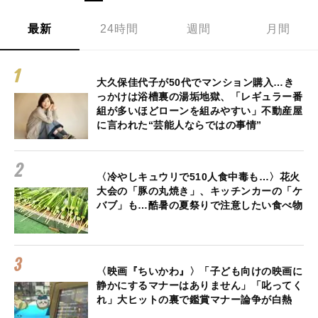
最新
24時間
週間
月間
大久保佳代子が50代でマンション購入…き
っかけは浴槽裏の湯垢地獄、「レギュラー番
組が多いほどローンを組みやすい」不動産屋
に言われた“芸能人ならではの事情”
〈冷やしキュウリで510人食中毒も…〉花火
大会の「豚の丸焼き」、キッチンカーの「ケ
バブ」も…酷暑の夏祭りで注意したい食べ物
〈映画『ちいかわ』〉「子ども向けの映画に
静かにするマナーはありません」「叱ってく
れ」大ヒットの裏で鑑賞マナー論争が白熱