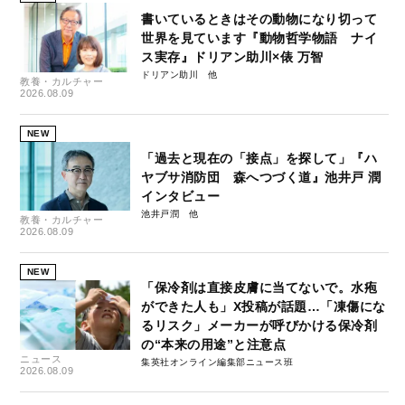
書いているときはその動物になり切って
世界を見ています『動物哲学物語 ナイ
ス実存』ドリアン助川×俵 万智
ドリアン助川
教養・カルチャー
2026.08.09
NEW
「過去と現在の「接点」を探して」『ハ
ヤブサ消防団 森へつづく道』池井戸 潤
インタビュー
池井戸潤
教養・カルチャー
2026.08.09
NEW
「保冷剤は直接皮膚に当てないで。水疱
ができた人も」X投稿が話題…「凍傷にな
るリスク」メーカーが呼びかける保冷剤
の“本来の用途”と注意点
ニュース
集英社オンライン編集部ニュース班
2026.08.09