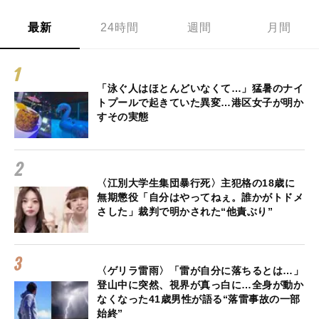
最新
24時間
週間
月間
「泳ぐ人はほとんどいなくて…」猛暑のナイ
トプールで起きていた異変…港区女子が明か
すその実態
〈江別大学生集団暴行死〉主犯格の18歳に
無期懲役「自分はやってねぇ。誰かがトドメ
さした」裁判で明かされた“他責ぶり”
〈ゲリラ雷雨〉「雷が自分に落ちるとは…」
登山中に突然、視界が真っ白に…全身が動か
なくなった41歳男性が語る“落雷事故の一部
始終”