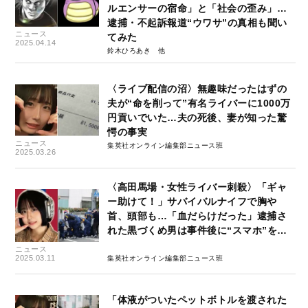
ルエンサーの宿命」と「社会の歪み」…
逮捕・不起訴報道“ウワサ”の真相も聞い
ニュース
てみた
2025.04.14
鈴木ひろあき
〈ライブ配信の沼〉無趣味だったはずの
夫が“命を削って”有名ライバーに1000万
円貢いでいた…夫の死後、妻が知った驚
愕の事実
ニュース
集英社オンライン編集部ニュース班
2025.03.26
〈高田馬場・女性ライバー刺殺〉「ギャ
ー助けて！」サバイバルナイフで胸や
首、頭部も…「血だらけだった」逮捕さ
れた黒づくめ男は事件後に“スマホ”を…
ニュース
2025.03.11
集英社オンライン編集部ニュース班
「体液がついたペットボトルを渡された