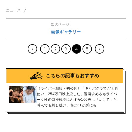
押し寄せ地裁は厳戒態勢
ニュース
次のページ
画像ギャラリー
1
2
3
4
5
こちらの記事もおすすめ
《ライバー刺殺・初公判》「キャバクラで77万円
使い、254万円以上貸した」返済求めるもライバ
ー女性の口座残高はわずか160円…「助けて」と
叫んでも刺し続け、傷は61か所にも