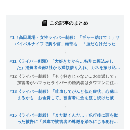
この記事のまとめ
#1
〈高田馬場・女性ライバー刺殺〉「ギャー助けて！」サ
バイバルナイフで胸や首、頭部も…「血だらけだった」
逮捕された黒づくめ男は事件後に“スマホ”を…
#11
《ライバー刺殺》「大好きだから…特別に振込みし
た」消費者金融2社から満額借り入れ、カネを振り込み
続けた高野被告、いっぽうライバーは幼少期から苦労
#12
《ライバー刺殺》「もう好きじゃない…お金返して」
人、遺族は「恨むし一生許さない」
加害者がハマったライバーの婚約者はタワマンに住む
社長「結婚すれば借金返してくれるかも」友人が法廷
#13
《ライバー刺殺》「吐血してがんと似た症状、心臓止
で証言した被告の期待と復讐への“匂わせ”【裁判傍
まるかも…お金貸して」被害者に金を渡し続けた被告
聴】
はネットカフェ生活も「怒り？特にそういうのはな
い」【裁判傍聴】
#15
《ライバー刺殺》「まだ動くんだ…」犯行後に頭を蹴
った被告に「残虐で被害者の尊厳を踏みにじる犯行」
だが「同情の余地がある」懲役16年の判決…配信者も