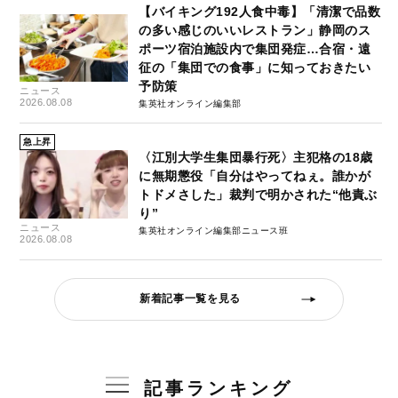
【バイキング192人食中毒】「清潔で品数
の多い感じのいいレストラン」静岡のス
ポーツ宿泊施設内で集団発症…合宿・遠
征の「集団での食事」に知っておきたい
予防策
ニュース
2026.08.08
集英社オンライン編集部
急上昇
〈江別大学生集団暴行死〉主犯格の18歳
に無期懲役「自分はやってねぇ。誰かが
トドメさした」裁判で明かされた“他責ぶ
り”
ニュース
集英社オンライン編集部ニュース班
2026.08.08
新着記事一覧を見る
記事ランキング