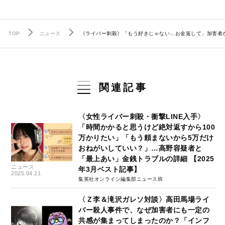
TOP
ニュース
《ライバー刺殺》「もう好きじゃない…お金返して」加害者
関連記事
〈女性ライバー刺殺・衝撃LINE入手〉
「時間かかると思うけど絶対返すから100
万かりたい」「もう頼まないから5万だけ
おねがいしていい？」…高野容疑者と
「最上あい」金銭トラブルの詳細 【2025
ニュース
年3月ベスト記事】
2025.04.21
集英社オンライン編集部ニュース班
〈Ｚ李＆滝沢ガレソ対談〉高田馬場ライ
バー殺人事件で、なぜ加害者にも一定の
共感が集まってしまったのか？「インフ