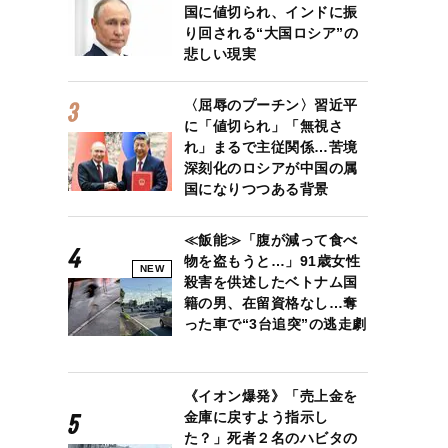
はタワマンに住む社長「結婚すれば借金返してくれるかも」友人が法
国に値切られ、インドに振
り回される“大国ロシア”の
悲しい現実
〈屈辱のプーチン〉習近平
に「値切られ」「無視さ
れ」まるで主従関係…苦境
深刻化のロシアが中国の属
国になりつつある背景
≪飯能≫「腹が減って食べ
物を盗もうと…」91歳女性
NEW
殺害を供述したベトナム国
籍の男、在留資格なし…奪
った車で“3台追突”の逃走劇
《イオン爆発》「売上金を
金庫に戻すよう指示し
た？」死者２名のハビタの