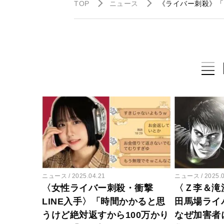
TOP
ニュース
《ライバー刺殺》「
ニュース
2025.04.21
ニュース
2025.
〈女性ライバー刺殺・衝撃
〈Ｚ李＆滝
LINE入手〉「時間かかると思
田馬場ライ
うけど絶対返すから100万かり
なぜ加害者