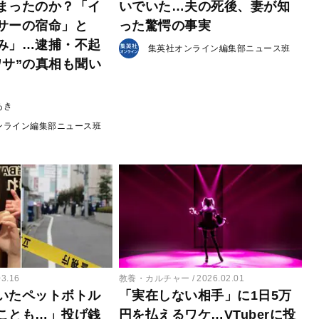
まったのか？「イ
いでいた…夫の死後、妻が知
サーの宿命」と
った驚愕の事実
み」…逮捕・不起
集英社オンライン編集部ニュース班
ワサ”の真相も聞い
あき
ンライン編集部ニュース班
03.16
教養・カルチャー
2026.02.01
いたペットボトル
「実在しない相手」に1日5万
ことも…」投げ銭
円を払えるワケ…VTuberに投