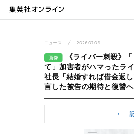
教
2026.07.06
ニュース
《ライバー刺殺》「
画像
て」加害者がハマったラ
社長「結婚すれば借金返し
言した被告の期待と復讐へ