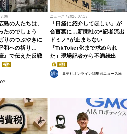
08.06
ニュース
2026.07.18
広島の人たちは、
「日経に紹介してほしい」が
ったのでしょう
合言葉に…新聞社の“記者流出
ばりのつぶやきに
ドミノ”が止まらない
平和への祈り…
「TikToker化まで求められ
筆』で伝えた反戦
た」現場記者から不満続出
有料
有料
集英社オンライン編集部ニュース班
POP