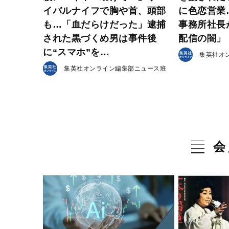
イバルナイフで胸や首、頭部
に色恋営業
も…「血だらけだった」逮捕
事務所社長
された黒づくめ男は事件後
配信の闇」
に“スマホ”を…
集英社オ
集英社オンライン編集部ニュース班
会