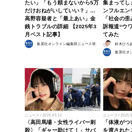
たい」「もう頼まないから5万
集まってし
だけおねがいしていい？」…
ンフルエン
高野容疑者と「最上あい」金
「社会の歪
銭トラブルの詳細 【2025年3
訴報道“ウ
月ベスト記事】
てみた
集英社オンライン編集部ニュース班
鈴木ひろ
集英社オ
ニュース
2025.03.11
ニュース
2025.
〈高田馬場・女性ライバー刺
「体液がつ
殺〉「ギャー助けて！」サバ
を渡された