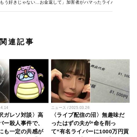
もう好きじゃない…お金返して」加害者がハマったライバーの婚約者
関連記事
04.14
ニュース
2025.03.26
沢ガレソ対談〉高
〈ライブ配信の沼〉無趣味だ
バー殺人事件で、
ったはずの夫が“命を削っ
にも一定の共感が
て”有名ライバーに1000万円貢