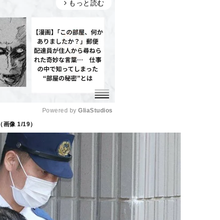
もっと読む
arrow_forward_ios
Powered by 
GliaStudios
（画像
1
/19）
M
u
t
e