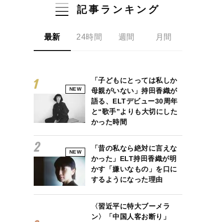
記事ランキング
最新
24時間
週間
月間
「子どもにとっては私しか
NEW
母親がいない」持田香織が
語る、ELTデビュー30周年
と“歌手”よりも大切にした
かった時間
「昔の私なら絶対に言えな
NEW
かった」ELT持田香織が明
かす「嫌いなもの」を口に
するようになった理由
〈習近平に特大ブーメラ
ン〉「中国人客お断り」