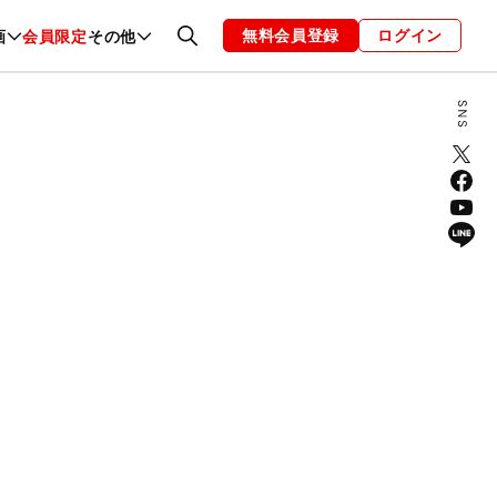
無料会員登録
ログイン
画
会員限定
その他
ファッション
恋愛・結婚
編集部
お知らせ