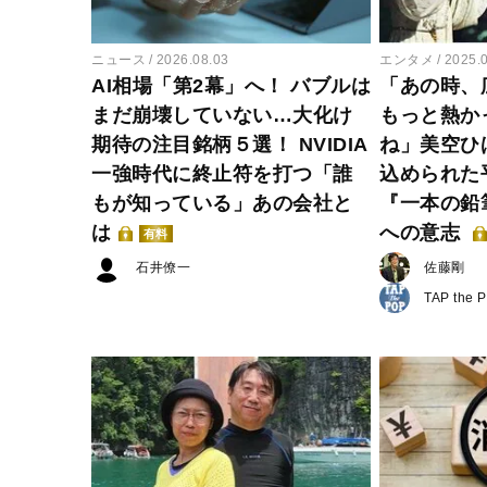
ニュース
2026.08.03
エンタメ
2025.
AI相場「第2幕」へ！ バブルは
「あの時、
まだ崩壊していない…大化け
もっと熱か
期待の注目銘柄５選！ NVIDIA
ね」美空ひ
一強時代に終止符を打つ「誰
込められた
もが知っている」あの会社と
『一本の鉛
は
への意志
有料
石井僚一
佐藤剛
TAP the 