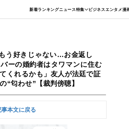
特集一覧を見る
漫画一覧を見る
新着
ランキング
ニュース
特集
ビジネス
エンタメ
漫
養・カルチャー
暮らし
スポーツ
ヘルスケア
美容
グルメ
もう好きじゃない…お金返し
イバーの婚約者はタワマンに住む
てくれるかも」友人が法廷で証
の“匂わせ”【裁判傍聴】
記事本文に戻る