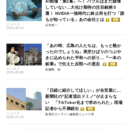
AI相場「第2幕」へ！ バブルはまだ崩壊
していない…大化け期待の注目銘柄５
選！ NVIDIA一強時代に終止符を打つ「誰
もが知っている」あの会社とは
有料
ニュース
石井僚一
2026.08.03
「あの時、広島の人たちは、もっと熱か
ったのでしょうね」美空ひばりのつぶや
きに込められた平和への祈り…『一本の
鉛筆』で伝えた反戦への意志
有料
エンタメ
佐藤剛
2025.08.06
「日経に紹介してほしい」が合言葉に…
新聞社の“記者流出ドミノ”が止まらな
い 「TikToker化まで求められた」現場
記者から不満続出
有料
ニュース
集英社オンライン編集部ニュース班
2026.07.18