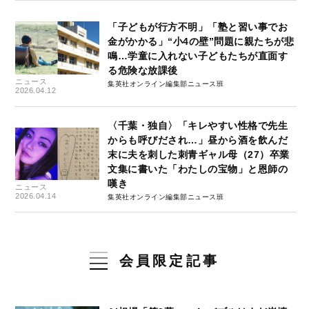
「子どもが行方不明」「塾と習い事でお
金がかかる」“小4の壁”問題に親たちが悲
鳴…学童に入れない子どもたちが直面す
る危険な放課後
ニュース
集英社オンライン編集部ニュース班
2026.04.12
〈千葉・独自〉「キレやすい性格で先生
からも呼びだされ…」昼から酒を飲んだ
末に夫を刺した刺青ギャル母（27）卒業
文集に書いた「わたしの宝物」と恩師の
嘆き
ニュース
2026.04.14
集英社オンライン編集部ニュース班
会員限定記事