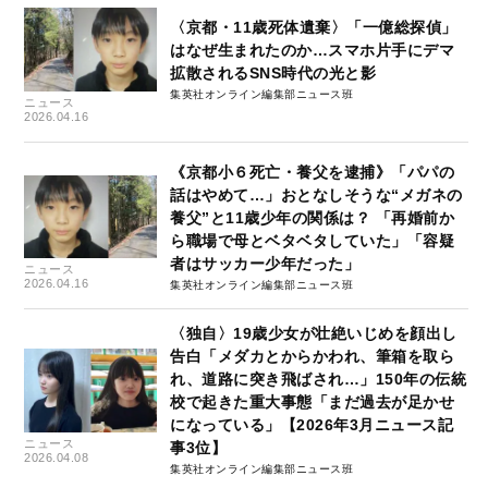
〈京都・11歳死体遺棄〉「一億総探偵」
はなぜ生まれたのか…スマホ片手にデマ
拡散されるSNS時代の光と影
集英社オンライン編集部ニュース班
ニュース
2026.04.16
《京都小６死亡・養父を逮捕》「パパの
話はやめて…」おとなしそうな“メガネの
養父”と11歳少年の関係は？ 「再婚前か
ら職場で母とベタベタしていた」「容疑
者はサッカー少年だった」
ニュース
2026.04.16
集英社オンライン編集部ニュース班
〈独自〉19歳少女が壮絶いじめを顔出し
告白「メダカとからかわれ、筆箱を取ら
れ、道路に突き飛ばされ…」150年の伝統
校で起きた重大事態「まだ過去が足かせ
になっている」【2026年3月ニュース記
ニュース
事3位】
2026.04.08
集英社オンライン編集部ニュース班