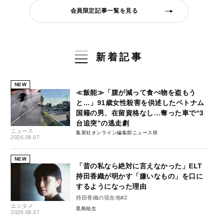
会員限定記事一覧を見る
新着記事
NEW
≪飯能≫「腹が減って食べ物を盗もう
と…」91歳女性殺害を供述したベトナム
国籍の男、在留資格なし…奪った車で“3
台追突”の逃走劇
ニュース
集英社オンライン編集部ニュース班
2026.08.07
NEW
「昔の私なら絶対に言えなかった」ELT
持田香織が明かす「嫌いなもの」を口に
するようになった理由
持田香織の現在地#2
エンタメ
黒島暁生
2026.08.07