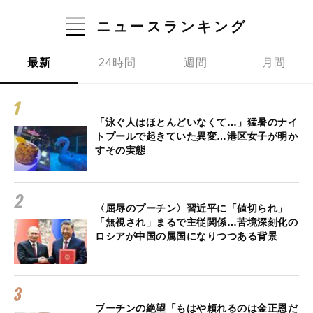
ニュースランキング
最新
24時間
週間
月間
「泳ぐ人はほとんどいなくて…」猛暑のナイ
トプールで起きていた異変…港区女子が明か
すその実態
〈屈辱のプーチン〉習近平に「値切られ」
「無視され」まるで主従関係…苦境深刻化の
ロシアが中国の属国になりつつある背景
プーチンの絶望「もはや頼れるのは金正恩だ