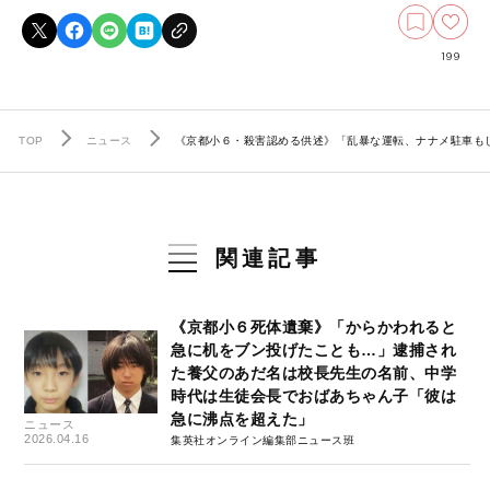
199
TOP
ニュース
《京都小６・殺害認める供述》「乱暴な運転、ナナメ駐車も
関連記事
《京都小６死体遺棄》「からかわれると
急に机をブン投げたことも…」逮捕され
た養父のあだ名は校長先生の名前、中学
時代は生徒会長でおばあちゃん子「彼は
急に沸点を超えた」
ニュース
2026.04.16
集英社オンライン編集部ニュース班