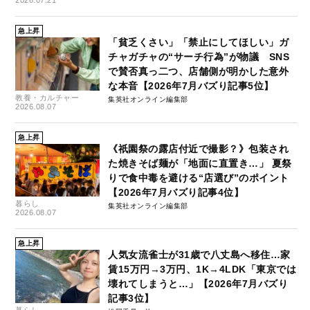
2026.07.21
急上昇
「貧乏くさい」「禁止にしてほしい」ガ
チャガチャの“サーチ行為”が物議 SNS
で賛否真っ二つ、店舗側が明かした意外
な本音【2026年7月バズり記事5位】
教養・カルチャー
集英社オンライン編集部
2026.08.07
急上昇
《祇園祭の露店付近で撮影？》包装され
た焼きそば麺が「地面に直置き…」 夏祭
りで食中毒を避ける“店選び”のポイント
【2026年7月バズり記事4位】
暮らし
集英社オンライン編集部
2026.08.07
急上昇
人気女流雀士が31歳で八丈島へ移住…家
賃15万円→3万円、1K→4LDK「東京では
壊れてしまうと…」【2026年7月バズり
記事3位】
暮らし