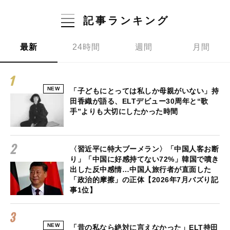
記事ランキング
最新
24時間
週間
月間
NEW
「子どもにとっては私しか母親がいない」持
田香織が語る、ELTデビュー30周年と“歌
手”よりも大切にしたかった時間
〈習近平に特大ブーメラン〉「中国人客お断
り」「中国に好感持てない72%」韓国で噴き
出した反中感情…中国人旅行者が直面した
「政治的摩擦」の正体【2026年7月バズり記
事1位】
NEW
「昔の私なら絶対に言えなかった」ELT持田