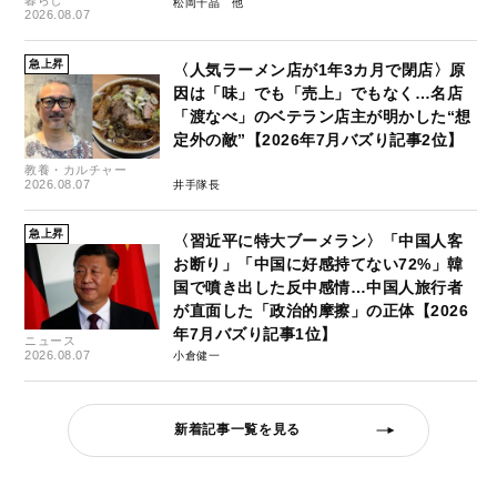
松岡千晶
2026.08.07
急上昇
〈人気ラーメン店が1年3カ月で閉店〉原
因は「味」でも「売上」でもなく…名店
「渡なべ」のベテラン店主が明かした“想
定外の敵”【2026年7月バズり記事2位】
教養・カルチャー
2026.08.07
井手隊長
急上昇
〈習近平に特大ブーメラン〉「中国人客
お断り」「中国に好感持てない72%」韓
国で噴き出した反中感情…中国人旅行者
が直面した「政治的摩擦」の正体【2026
年7月バズり記事1位】
ニュース
2026.08.07
小倉健一
新着記事一覧を見る