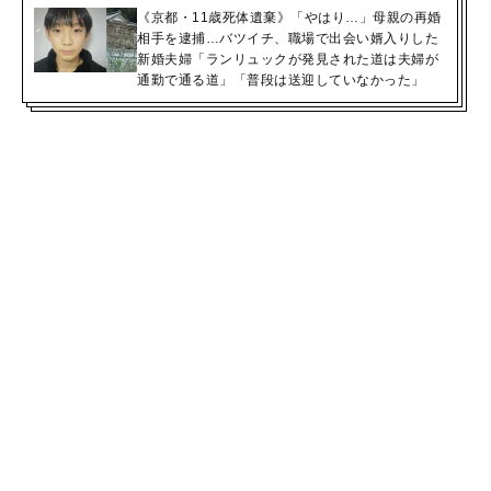
《京都・11歳死体遺棄》「やはり…」母親の再婚
相手を逮捕…バツイチ、職場で出会い婿入りした
新婚夫婦「ランリュックが発見された道は夫婦が
通勤で通る道」「普段は送迎していなかった」