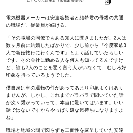
亡くなった結希君（京都府警提供）
電気機器メーカーは安達容疑者と結希君の母親の共通
の職場だ。従業員が続ける。
「その職場の同僚でもある知人に聞きましたが、2人は
数ヶ月前に結婚したばかりで、少し前から『今度家族3
人で新婚旅行に行くんです』とよく話していたらしい
です。その会社に勤める人を何人も知ってるんですけ
ど、誰も2人のことを悪く言う人がいなくて、むしろ好
印象を持っているようでした。
僕自身は車の運転の件があってあまり印象よくはあり
ませんが。しかし、これまでバラバラで聞いていた話
が次々繋がっていって、本当に驚いてはいます。いい
話ではないですからやっぱり嫌な気持ちになりますよ
ね」
職場と地域の間で図らずも二面性を露呈していた安達