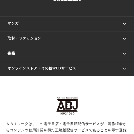
マンガ
取材・ファッション
少年マンガ
週刊少年ジャンプ
書籍
ファッション・美容
青年マンガ
ジャンプSQ.
Seventeen
週刊ヤングジャンプ
オンラインストア・その他WEBサービス
文芸・文庫・総合
芸能・情報・スポーツ
少女マンガ
Vジャンプ
non-no Web
ヤングジャンプ定期購読デジタル
すばる
Myojo
オンラインストア
りぼん
学芸・ノンフィクション・新書
最強ジャンプ
女性マンガ
@BAILA
ヤンジャン＋
小説すばる
週プレNEWS
マーガレット
集英社OTOコンテンツ
集英社 学芸編集部
少年ジャンプ＋
その他WEBサービス
クッキー
ライトノベル・ノベライズ
MAQUIA ONLINE
となりのヤングジャンプ
集英社 文芸ステーション
週プレ グラジャパ！
別冊マーガレット
SHUEISHA MANGA-ART HERITAGE
集英社 ビジネス書
ゼブラック
ココハナ
SHUEISHA ADNAVI
SPUR.JP
集英社Webマガジン Cobalt
グランドジャンプ
web 集英社文庫
キッズ
web Sportiva
マンガMee
ジャンプキャラクターズストア
集英社新書
ジャンプルーキー！
月刊オフィスユー
ＡＢＪマークは、この電子書店・電子書籍配信サービスが、著作権者か
EDITOR'S LAB
LEE
集英社オレンジ文庫
ウルトラジャンプ
青春と読書
パラスポ＋！
らコンテンツ使用許諾を得た正規版配信サービスであることを示す登録
集英社みらい文庫
リマコミ＋
HAPPY PLUS STORE
集英社新書プラス
ジャンプTOON