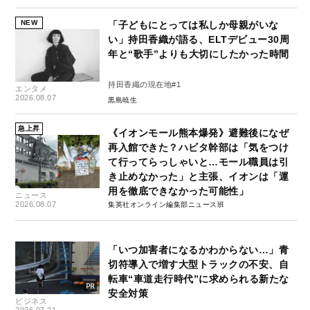
NEW
「子どもにとっては私しか母親がいな
い」持田香織が語る、ELTデビュー30周
年と“歌手”よりも大切にしたかった時間
持田香織の現在地#1
エンタメ
2026.08.07
黒島暁生
急上昇
《イオンモール熊本爆発》避難後になぜ
再入館できた？ハビタ幹部は「気をつけ
て行ってらっしゃいと…モール職員は引
き止めなかった」と主張、イオンは「運
用を徹底できなかった可能性」
ニュース
2026.08.07
集英社オンライン編集部ニュース班
「いつ加害者になるかわからない…」青
切符導入で増す大型トラックの不安、自
転車“車道走行時代”に求められる新たな
安全対策
ビジネス