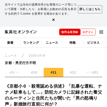
当サイトでは当社の提携先等がお客様のニーズ等につ
いて調査・分析したり、お客様にお勧めの広告を表示
詳しくはこちら
する目的で Cookie を使用する場合があります。
×
無料会員登録
ログイン
新着
ランキング
ニュース
特集
ビジネス
2026.04.16
ニュース
京都・男児行方不明
#1･･･
#10
#11
#12
･･･#21
《京都小６・殺害認める供述》「乱暴な運転、ナ
ナメ駐車もして…」防犯カメラに記録された養父
のルーティンと住民たちが聞いた「男の怒鳴り
声」新婚旅行直前に何が？