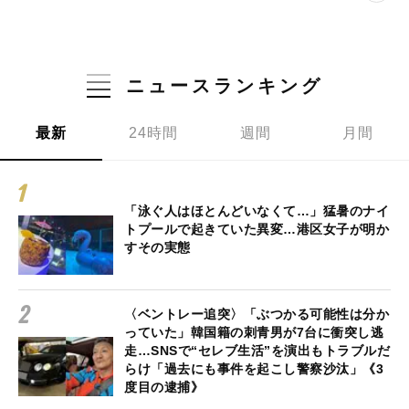
ニュースランキング
最新
24時間
週間
月間
「泳ぐ人はほとんどいなくて…」猛暑のナイ
トプールで起きていた異変…港区女子が明か
すその実態
〈ベントレー追突〉「ぶつかる可能性は分か
っていた」韓国籍の刺青男が7台に衝突し逃
走…SNSで“セレブ生活”を演出もトラブルだ
らけ「過去にも事件を起こし警察沙汰」《3
度目の逮捕》