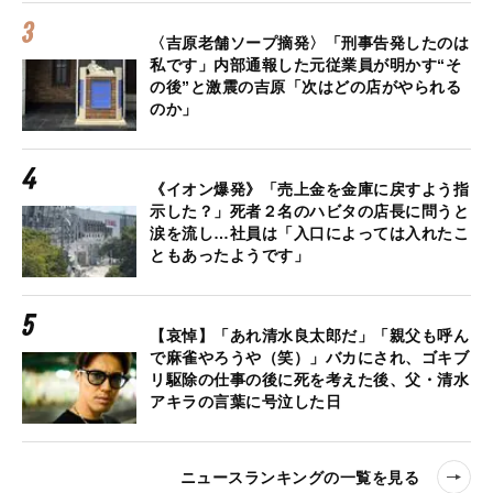
〈吉原老舗ソープ摘発〉「刑事告発したのは
私です」内部通報した元従業員が明かす“そ
の後”と激震の吉原「次はどの店がやられる
のか」
《イオン爆発》「売上金を金庫に戻すよう指
示した？」死者２名のハビタの店長に問うと
涙を流し…社員は「入口によっては入れたこ
ともあったようです」
【哀悼】「あれ清水良太郎だ」「親父も呼ん
で麻雀やろうや（笑）」バカにされ、ゴキブ
リ駆除の仕事の後に死を考えた後、父・清水
アキラの言葉に号泣した日
ニュースランキングの一覧を見る