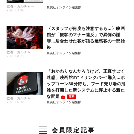
教養・カルチャー
集英社オンライン編集部
2025.07.20
〈スタッフが何度も注意するも…〉映画
館が「観客のマナー違反」で異例の謝
罪…居合わせた客が語る迷惑客の一部始
終
教養・カルチャー
集英社オンライン編集部
2025.08.22
「おかわりなんだろうけど、正直すごく
迷惑」映画館の“ドリンクバー”導入…ポ
ップコーン30分待ち、フード売り場の混
雑を打開した新システムに浮上する新た
な問題
無料
教養・カルチャー
2025.06.28
集英社オンライン編集部
会員限定記事