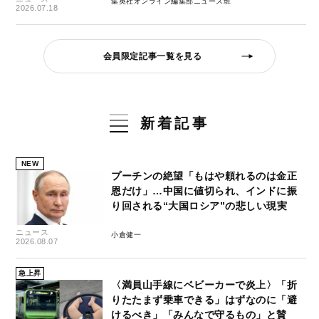
集英社オンライン編集部ニュース班
2026.07.18
会員限定記事一覧を見る
新着記事
NEW
プーチンの絶望「もはや頼れるのは金正
恩だけ」…中国に値切られ、インドに振
り回される“大国ロシア”の悲しい現実
ニュース
小倉健一
2026.08.07
急上昇
〈満員山手線にベビーカーで炎上〉「折
りたたまず乗車できる」はずなのに「避
けるべき」「みんなで守るもの」と賛