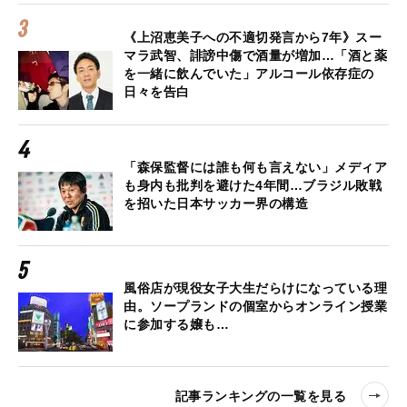
《上沼恵美子への不適切発言から7年》スー
マラ武智、誹謗中傷で酒量が増加…「酒と薬
を一緒に飲んでいた」アルコール依存症の
日々を告白
「森保監督には誰も何も言えない」メディア
も身内も批判を避けた4年間…ブラジル敗戦
を招いた日本サッカー界の構造
風俗店が現役女子大生だらけになっている理
由。ソープランドの個室からオンライン授業
に参加する嬢も…
記事ランキングの一覧を見る