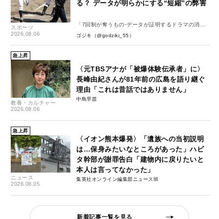
る？ データが明らかにする“短縮”の弊害
「7回制が奪うもの-データが証明するドラマの消
スポーツ
失-」
2026.08.06
ゴジキ（@godziki_55）
急上昇
〈元TBSアナが「被爆体験伝承者」に〉
長峰由紀さんが81年前の広島を語り継ぐ
理由「これは昔話ではありません」
中島早苗
教養・カルチャー
2026.08.06
急上昇
〈イオン熊本爆発〉「遺族への当初説明
は…保身みたいなところがあった」ハビ
タ幹部が謝罪告白「建物内に戻りたいと
本人は言ってなかった」
ニュース
集英社オンライン編集部ニュース班
2026.08.05
新着記事一覧を見る