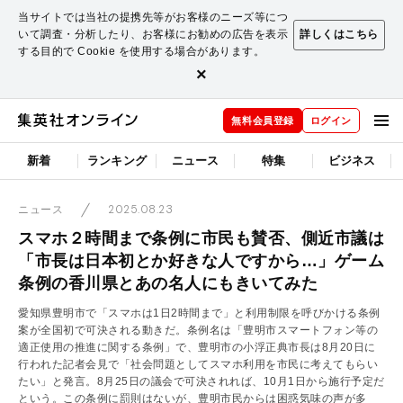
当サイトでは当社の提携先等がお客様のニーズ等につ
いて調査・分析したり、お客様にお勧めの広告を表示
詳しくはこちら
する目的で Cookie を使用する場合があります。
×
無料会員登録
ログイン
新着
ランキング
ニュース
特集
ビジネス
2025.08.23
ニュース
スマホ２時間まで条例に市民も賛否、側近市議は
「市長は日本初とか好きな人ですから…」ゲーム
条例の香川県とあの名人にもきいてみた
愛知県豊明市で「スマホは1日2時間まで」と利用制限を呼びかける条例
案が全国初で可決される動きだ。条例名は「豊明市スマートフォン等の
適正使用の推進に関する条例」で、豊明市の小浮正典市長は8月20日に
行われた記者会見で「社会問題としてスマホ利用を市民に考えてもらい
たい」と発言。8月25日の議会で可決されれば、10月1日から施行予定だ
という。この条例に罰則はないが、豊明市民からは困惑気味の声が多