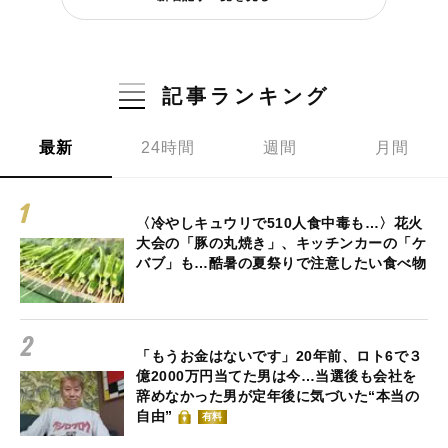
記事ランキング
最新
24時間
週間
月間
〈冷やしキュウリで510人食中毒も…〉花火
大会の「豚の丸焼き」、キッチンカーの「ケ
バブ」も…酷暑の夏祭りで注意したい食べ物
「もうお金はないです」20年前、ロト6で３
億2000万円当てた男は今…当選後も会社を
辞めなかった男が定年後に気づいた“本当の
自由”
有料