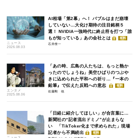
AI相場「第2幕」へ！ バブルはまだ崩壊
していない…大化け期待の注目銘柄５
選！ NVIDIA一強時代に終止符を打つ「誰
もが知っている」あの会社とは
有料
ニュース
石井僚一
2026.08.03
「あの時、広島の人たちは、もっと熱か
ったのでしょうね」美空ひばりのつぶや
きに込められた平和への祈り…『一本の
鉛筆』で伝えた反戦への意志
有料
エンタメ
佐藤剛
2025.08.06
「日経に紹介してほしい」が合言葉に…
新聞社の“記者流出ドミノ”が止まらな
い 「TikToker化まで求められた」現場
記者から不満続出
有料
ニュース