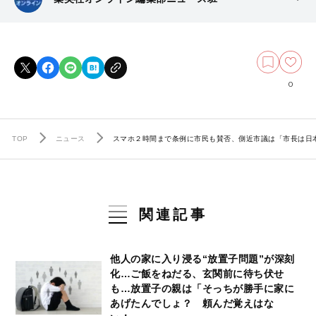
0
TOP
ニュース
スマホ２時間まで条例に市民も賛否、側近市議は「市長は日
関連記事
他人の家に入り浸る“放置子問題”が深刻
化…ご飯をねだる、玄関前に待ち伏せ
も…放置子の親は「そっちが勝手に家に
あげたんでしょ？ 頼んだ覚えはな