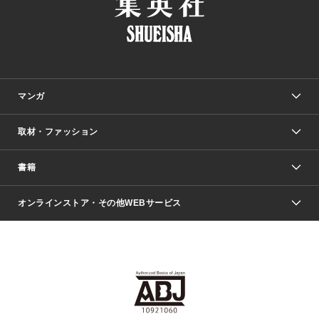
マンガ
取材・ファッション
少年マンガ
週刊少年ジャンプ
書籍
ファッション・美容
青年マンガ
ジャンプSQ.
Seventeen
週刊ヤングジャンプ
オンラインストア・その他WEBサービス
文芸・文庫・総合
芸能・情報・スポーツ
少女マンガ
Vジャンプ
non-no Web
ヤングジャンプ定期購読デジタル
すばる
Myojo
オンラインストア
りぼん
学芸・ノンフィクション・新書
最強ジャンプ
女性マンガ
@BAILA
ヤンジャン＋
小説すばる
週プレNEWS
マーガレット
集英社OTOコンテンツ
集英社 学芸編集部
少年ジャンプ＋
その他WEBサービス
クッキー
ライトノベル・ノベライズ
MAQUIA ONLINE
となりのヤングジャンプ
集英社 文芸ステーション
週プレ グラジャパ！
別冊マーガレット
SHUEISHA MANGA-ART HERITAGE
集英社 ビジネス書
ゼブラック
ココハナ
SHUEISHA ADNAVI
SPUR.JP
集英社Webマガジン Cobalt
グランドジャンプ
web 集英社文庫