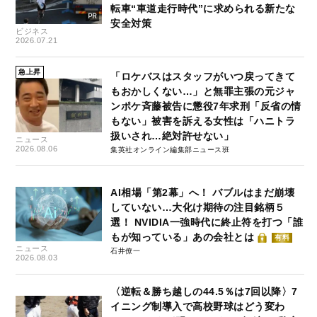
転車“車道走行時代”に求められる新たな
安全対策
ビジネス
2026.07.21
急上昇
「ロケバスはスタッフがいつ戻ってきて
もおかしくない…」と無罪主張の元ジャ
ンポケ斉藤被告に懲役7年求刑「反省の情
もない」被害を訴える女性は「ハニトラ
扱いされ…絶対許せない」
ニュース
2026.08.06
集英社オンライン編集部ニュース班
AI相場「第2幕」へ！ バブルはまだ崩壊
していない…大化け期待の注目銘柄５
選！ NVIDIA一強時代に終止符を打つ「誰
もが知っている」あの会社とは
有料
ニュース
石井僚一
2026.08.03
〈逆転＆勝ち越しの44.5％は7回以降〉7
イニング制導入で高校野球はどう変わ