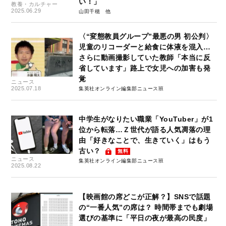
い！」
教養・カルチャー
2025.06.29
山田千穂
〈“変態教員グループ”最悪の男 初公判〉
児童のリコーダーと給食に体液を混入…
さらに動画撮影していた教師「本当に反
省しています」路上で女児への加害も発
覚
ニュース
2025.07.18
集英社オンライン編集部ニュース班
中学生がなりたい職業「YouTuber」が1
位から転落…Ｚ世代が語る人気凋落の理
由「好きなことで、生きていく」はもう
古い？
無料
ニュース
集英社オンライン編集部ニュース班
2025.08.22
【映画館の席どこが正解？】SNSで話題
の“一番人気”の席は？ 時間帯までも劇場
選びの基準に「平日の夜が最高の民度」