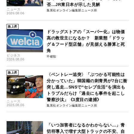
否…JR東日本が示した見解
ニュース
集英社オンライン編集部ニュース班
2026.08.06
急上昇
ドラッグストアの「スーパー化」は物価
高の救世主になるか？ 新業態「ドラッ
グ＆フード型店舗」が見据える勝算と死
角
ビジネス
不破聡
2026.08.06
急上昇
〈ベントレー追突〉「ぶつかる可能性は
分かっていた」韓国籍の刺青男が7台に衝
突し逃走…SNSで“セレブ生活”を演出も
トラブルだらけ「過去にも事件を起こし
警察沙汰」《3度目の逮捕》
ニュース
2026.08.06
集英社オンライン編集部ニュース班
「いつ加害者になるかわからない…」青
切符導入で増す大型トラックの不安、自