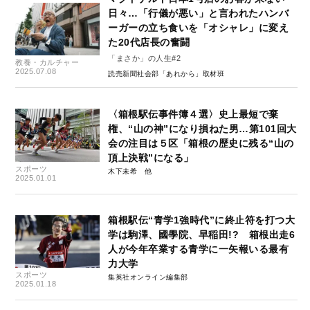
日々…「行儀が悪い」と言われたハンバ
ーガーの立ち食いを「オシャレ」に変え
た20代店長の奮闘
「まさか」の人生#2
教養・カルチャー
2025.07.08
読売新聞社会部「あれから」取材班
〈箱根駅伝事件簿４選〉史上最短で棄
権、“山の神”になり損ねた男…第101回大
会の注目は５区「箱根の歴史に残る“山の
頂上決戦”になる」
スポーツ
木下未希
2025.01.01
箱根駅伝“青学1強時代”に終止符を打つ大
学は駒澤、國學院、早稲田!? 箱根出走6
人が今年卒業する青学に一矢報いる最有
力大学
スポーツ
集英社オンライン編集部
2025.01.18