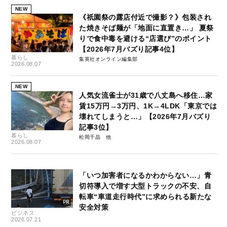
NEW
《祇園祭の露店付近で撮影？》包装され
た焼きそば麺が「地面に直置き…」 夏祭
りで食中毒を避ける“店選び”のポイント
【2026年7月バズり記事4位】
暮らし
集英社オンライン編集部
2026.08.07
NEW
人気女流雀士が31歳で八丈島へ移住…家
賃15万円→3万円、1K→4LDK「東京では
壊れてしまうと…」【2026年7月バズり
記事3位】
暮らし
松岡千晶
2026.08.07
「いつ加害者になるかわからない…」青
切符導入で増す大型トラックの不安、自
転車“車道走行時代”に求められる新たな
安全対策
ビジネス
2026.07.21