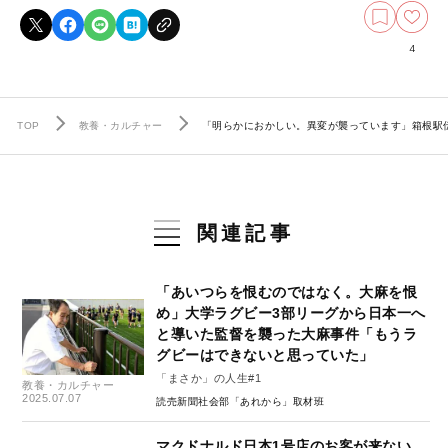
4
TOP
教養・カルチャー
「明らかにおかしい。異変が襲っています」箱根駅
関連記事
「あいつらを恨むのではなく。大麻を恨
め」大学ラグビー3部リーグから日本一へ
と導いた監督を襲った大麻事件「もうラ
グビーはできないと思っていた」
「まさか」の人生#1
教養・カルチャー
2025.07.07
読売新聞社会部「あれから」取材班
マクドナルド日本1号店のお客が来ない