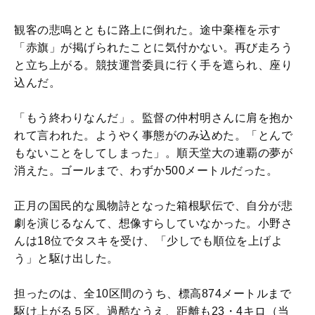
観客の悲鳴とともに路上に倒れた。途中棄権を示す
「赤旗」が掲げられたことに気付かない。再び走ろう
と立ち上がる。競技運営委員に行く手を遮られ、座り
込んだ。
「もう終わりなんだ」。監督の仲村明さんに肩を抱か
れて言われた。ようやく事態がのみ込めた。「とんで
もないことをしてしまった」。順天堂大の連覇の夢が
消えた。ゴールまで、わずか500メートルだった。
正月の国民的な風物詩となった箱根駅伝で、自分が悲
劇を演じるなんて、想像すらしていなかった。小野さ
んは18位でタスキを受け、「少しでも順位を上げよ
う」と駆け出した。
担ったのは、全10区間のうち、標高874メートルまで
駆け上がる５区。過酷なうえ、距離も23・4キロ（当