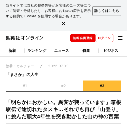
当サイトでは当社の提携先等がお客様のニーズ等につ
いて調査・分析したり、お客様にお勧めの広告を表示
詳しくはこちら
する目的で Cookie を使用する場合があります。
×
無料会員登録
ログイン
新着
ランキング
ニュース
特集
ビジネス
2025.07.09
教養・カルチャー
「まさか」の人生
#1
#2
#3
「明らかにおかしい。異変が襲っています」箱根
駅伝で途切れたタスキ…それでも再び「山登り」
に挑んだ順大4年生を突き動かした山の神の言葉