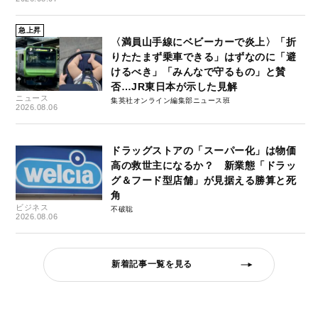
急上昇
〈満員山手線にベビーカーで炎上〉「折
りたたまず乗車できる」はずなのに「避
けるべき」「みんなで守るもの」と賛
否…JR東日本が示した見解
ニュース
集英社オンライン編集部ニュース班
2026.08.06
ドラッグストアの「スーパー化」は物価
高の救世主になるか？ 新業態「ドラッ
グ＆フード型店舗」が見据える勝算と死
角
ビジネス
不破聡
2026.08.06
新着記事一覧を見る