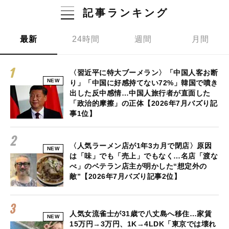
記事ランキング
最新
24時間
週間
月間
〈習近平に特大ブーメラン〉「中国人客お断
NEW
り」「中国に好感持てない72%」韓国で噴き
出した反中感情…中国人旅行者が直面した
「政治的摩擦」の正体【2026年7月バズり記
事1位】
〈人気ラーメン店が1年3カ月で閉店〉原因
NEW
は「味」でも「売上」でもなく…名店「渡な
べ」のベテラン店主が明かした“想定外の
敵”【2026年7月バズり記事2位】
人気女流雀士が31歳で八丈島へ移住…家賃
NEW
15万円→3万円、1K→4LDK「東京では壊れ