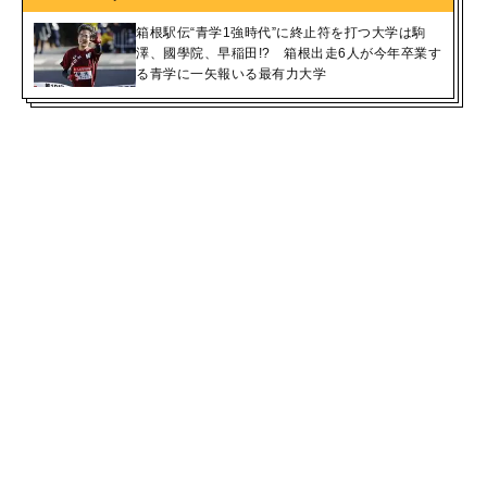
箱根駅伝“青学1強時代”に終止符を打つ大学は駒
澤、國學院、早稲田!? 箱根出走6人が今年卒業す
る青学に一矢報いる最有力大学