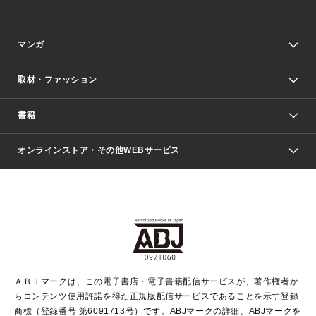
マンガ
取材・ファッション
少年マンガ
週刊少年ジャンプ
書籍
ファッション・美容
青年マンガ
ジャンプSQ.
Seventeen
週刊ヤングジャンプ
オンラインストア・その他WEBサービス
文芸・文庫・総合
芸能・情報・スポーツ
少女マンガ
Vジャンプ
non-no Web
ヤングジャンプ定期購読デジタル
すばる
Myojo
オンラインストア
りぼん
学芸・ノンフィクション・新書
最強ジャンプ
女性マンガ
@BAILA
ヤンジャン＋
小説すばる
週プレNEWS
マーガレット
集英社OTOコンテンツ
集英社 学芸編集部
少年ジャンプ＋
その他WEBサービス
クッキー
ライトノベル・ノベライズ
MAQUIA ONLINE
となりのヤングジャンプ
集英社 文芸ステーション
週プレ グラジャパ！
別冊マーガレット
SHUEISHA MANGA-ART HERITAGE
集英社 ビジネス書
ゼブラック
ココハナ
SHUEISHA ADNAVI
SPUR.JP
集英社Webマガジン Cobalt
グランドジャンプ
web 集英社文庫
キッズ
web Sportiva
マンガMee
ジャンプキャラクターズストア
集英社新書
ジャンプルーキー！
月刊オフィスユー
ＡＢＪマークは、この電子書店・電子書籍配信サービスが、著作権者か
EDITOR'S LAB
LEE
集英社オレンジ文庫
ウルトラジャンプ
青春と読書
パラスポ＋！
らコンテンツ使用許諾を得た正規版配信サービスであることを示す登録
集英社みらい文庫
リマコミ＋
HAPPY PLUS STORE
集英社新書プラス
ジャンプTOON
商標（登録番号 第6091713号）です。ABJマークの詳細、ABJマークを
Marisol
シフォン文庫