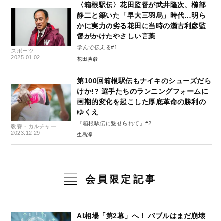
〈箱根駅伝〉花田監督が武井隆次、櫛部
静二と築いた「早大三羽烏」時代…明ら
かに実力の劣る花田に当時の瀬古利彦監
督がかけたやさしい言葉
学んで伝える#1
スポーツ
2025.01.02
花田勝彦
第100回箱根駅伝もナイキのシューズだら
けか!? 選手たちのランニングフォームに
画期的変化を起こした厚底革命の勝利の
ゆくえ
『箱根駅伝に魅せられて』#2
教養・カルチャー
2023.12.29
生島淳
会員限定記事
AI相場「第2幕」へ！ バブルはまだ崩壊