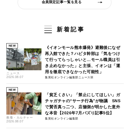
会員限定記事一覧を見る
新着記事
NEW
《イオンモール熊本爆発》避難後になぜ
再入館できた？ハビタ幹部は「気をつけ
て行ってらっしゃいと…モール職員は引
き止めなかった」と主張、イオンは「運
用を徹底できなかった可能性」
ニュース
2026.08.07
集英社オンライン編集部ニュース班
NEW
「貧乏くさい」「禁止にしてほしい」ガ
チャガチャの“サーチ行為”が物議 SNS
で賛否真っ二つ、店舗側が明かした意外
な本音【2026年7月バズり記事5位】
教養・カルチャー
集英社オンライン編集部
2026.08.07