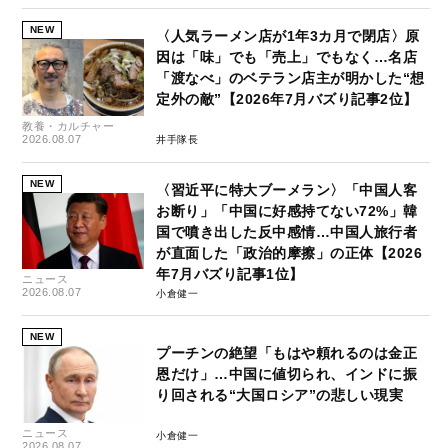
NEW
〈人気ラーメン店が1年3カ月で閉店〉原
因は「味」でも「売上」でもなく…名店
「渡なべ」のベテラン店主が明かした“想
定外の敵”【2026年7月バズり記事2位】
教養・カルチャー
2026.08.07
井手隊長
NEW
〈習近平に特大ブーメラン〉「中国人客
お断り」「中国に好感持てない72%」韓
国で噴き出した反中感情…中国人旅行者
が直面した「政治的摩擦」の正体【2026
年7月バズり記事1位】
ニュース
2026.08.07
小倉健一
NEW
プーチンの絶望「もはや頼れるのは金正
恩だけ」…中国に値切られ、インドに振
り回される“大国ロシア”の悲しい現実
ニュース
小倉健一
2026.08.07