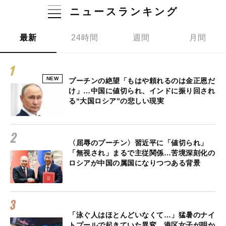
ニュースランキング
最新
24時間
週間
月間
NEW
プーチンの絶望「もはや頼れるのは金正恩だ
け」…中国に値切られ、インドに振り回され
る“大国ロシア”の悲しい現実
〈屈辱のプーチン〉習近平に「値切られ」
「無視され」まるで主従関係…苦境深刻化の
ロシアが中国の属国になりつつある背景
「泳ぐ人はほとんどいなくて…」猛暑のナイ
トプールで起きていた異変…港区女子が明か