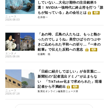
していない…大化け期待の注目銘柄５
選！ NVIDIA一強時代に終止符を打つ「誰
もが知っている」あの会社とは
有料
ニュース
石井僚一
2026.08.03
「あの時、広島の人たちは、もっと熱か
ったのでしょうね」美空ひばりのつぶや
きに込められた平和への祈り…『一本の
鉛筆』で伝えた反戦への意志
有料
エンタメ
佐藤剛
2025.08.06
「日経に紹介してほしい」が合言葉に…
新聞社の“記者流出ドミノ”が止まらな
い 「TikToker化まで求められた」現場
記者から不満続出
有料
ニュース
集英社オンライン編集部ニュース班
2026.07.18