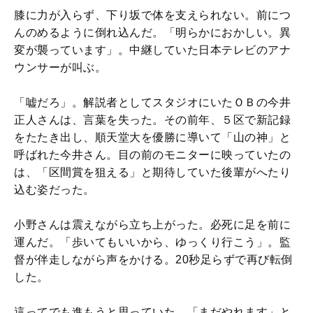
膝に力が入らず、下り坂で体を支えられない。前につ
んのめるように倒れ込んだ。「明らかにおかしい。異
変が襲っています」。中継していた日本テレビのアナ
ウンサーが叫ぶ。
「嘘だろ」。解説者としてスタジオにいたＯＢの今井
正人さんは、言葉を失った。その前年、５区で新記録
をたたき出し、順天堂大を優勝に導いて「山の神」と
呼ばれた今井さん。目の前のモニターに映っていたの
は、「区間賞を狙える」と期待していた後輩がへたり
込む姿だった。
小野さんは震えながら立ち上がった。必死に足を前に
運んだ。「歩いてもいいから、ゆっくり行こう」。監
督が伴走しながら声をかける。20秒足らずで再び転倒
した。
這ってでも進もうと思っていた。「まだやれます」と