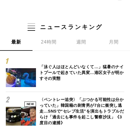
ニュースランキング
最新
24時間
週間
月間
「泳ぐ人はほとんどいなくて…」猛暑のナイ
トプールで起きていた異変…港区女子が明か
すその実態
〈ベントレー追突〉「ぶつかる可能性は分か
NEW
っていた」韓国籍の刺青男が7台に衝突し逃
走…SNSで“セレブ生活”を演出もトラブルだ
らけ「過去にも事件を起こし警察沙汰」《3
度目の逮捕》