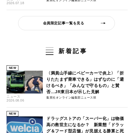
集英社オンライン編集部ニュース班
2026.07.18
会員限定記事一覧を見る
新着記事
NEW
〈満員山手線にベビーカーで炎上〉「折
りたたまず乗車できる」はずなのに「避
けるべき」「みんなで守るもの」と賛
否…JR東日本が示した見解
ニュース
集英社オンライン編集部ニュース班
2026.08.06
NEW
ドラッグストアの「スーパー化」は物価
高の救世主になるか？ 新業態「ドラッ
グ＆フード型店舗」が見据える勝算と死