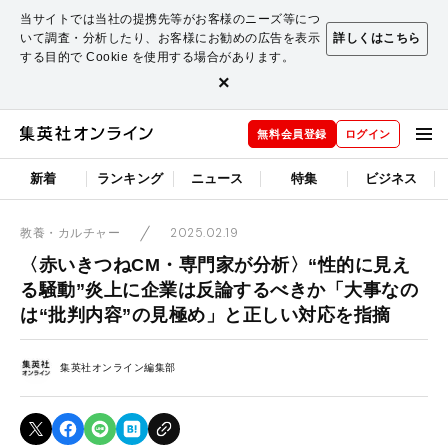
当サイトでは当社の提携先等がお客様のニーズ等につ
いて調査・分析したり、お客様にお勧めの広告を表示
詳しくはこちら
する目的で Cookie を使用する場合があります。
×
無料会員登録
ログイン
新着
ランキング
ニュース
特集
ビジネス
2025.02.19
教養・カルチャー
〈赤いきつねCM・専門家が分析〉“性的に見え
る騒動”炎上に企業は反論するべきか「大事なの
は“批判内容”の見極め」と正しい対応を指摘
集英社オンライン編集部