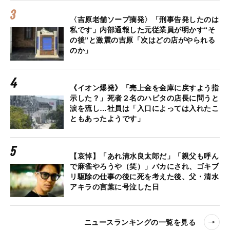
〈吉原老舗ソープ摘発〉「刑事告発したのは
私です」内部通報した元従業員が明かす“そ
の後”と激震の吉原「次はどの店がやられる
のか」
《イオン爆発》「売上金を金庫に戻すよう指
示した？」死者２名のハビタの店長に問うと
涙を流し…社員は「入口によっては入れたこ
ともあったようです」
【哀悼】「あれ清水良太郎だ」「親父も呼ん
で麻雀やろうや（笑）」バカにされ、ゴキブ
リ駆除の仕事の後に死を考えた後、父・清水
アキラの言葉に号泣した日
ニュースランキングの一覧を見る