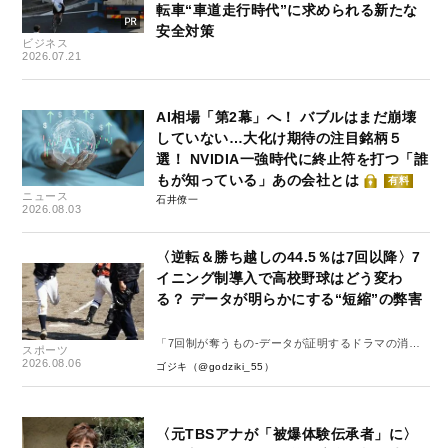
転車“車道走行時代”に求められる新たな
安全対策
ビジネス
2026.07.21
AI相場「第2幕」へ！ バブルはまだ崩壊
していない…大化け期待の注目銘柄５
選！ NVIDIA一強時代に終止符を打つ「誰
もが知っている」あの会社とは
有料
ニュース
石井僚一
2026.08.03
〈逆転＆勝ち越しの44.5％は7回以降〉7
イニング制導入で高校野球はどう変わ
る？ データが明らかにする“短縮”の弊害
「7回制が奪うもの-データが証明するドラマの消
スポーツ
失-」
2026.08.06
ゴジキ（@godziki_55）
〈元TBSアナが「被爆体験伝承者」に〉