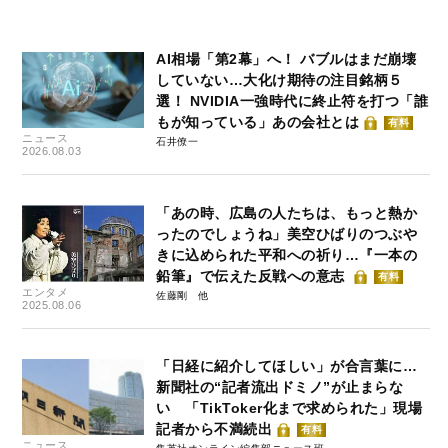
AI相場「第2幕」へ！ バブルはまだ崩壊
していない…大化け期待の注目銘柄５
選！ NVIDIA一強時代に終止符を打つ「誰
もが知っている」あの会社とは
有料
ニュース
石井僚一
2026.08.03
「あの時、広島の人たちは、もっと熱か
ったのでしょうね」美空ひばりのつぶや
きに込められた平和への祈り…『一本の
鉛筆』で伝えた反戦への意志
有料
エンタメ
佐藤剛
2025.08.06
「日経に紹介してほしい」が合言葉に…
新聞社の“記者流出ドミノ”が止まらな
い 「TikToker化まで求められた」現場
記者から不満続出
有料
ニュース