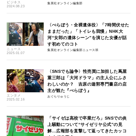
ビジネス
集英社オンライン編集部
2024.08.23
〈べらぼう・全裸遺体役〉「7時間伏せた
ままだった」「トイレも我慢」NHK大
河“女郎の遺体シーン”を演じた女優が話
す初めてのコト
ニュース
集英社オンライン編集部ニュース班
2025.01.07
〈SNSでも論争〉性売買に加担した蔦屋
重三郎は「大河ドラマ」の主人公にふさ
わしいのか？ 吉原の遊郭専門書店の店
主が観た『べらぼう』
エンタメ
おぐらりゅうじ
2025.02.16
「サイゼは高校で卒業だろ」SNSでの炎
上騒動について“サイゼリヤ公式”の見
解…広報部を直撃して返ってきたカッコ