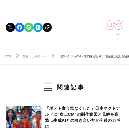
48
TOP
教養・カルチャー
〈赤いきつねCM・専門家が分析〉“性的に見える騒
関連記事
「ポテト食う気なくした」日本マクドナ
ルドに“炎上CM”の制作意図と見解を直
撃…生成AIとの向き合い方が今後のカギ
に