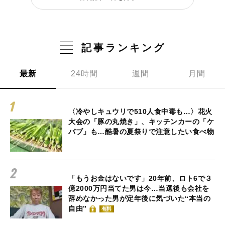
記事ランキング
最新
24時間
週間
月間
〈冷やしキュウリで510人食中毒も…〉花火
大会の「豚の丸焼き」、キッチンカーの「ケ
バブ」も…酷暑の夏祭りで注意したい食べ物
「もうお金はないです」20年前、ロト6で３
億2000万円当てた男は今…当選後も会社を
辞めなかった男が定年後に気づいた“本当の
自由”
有料