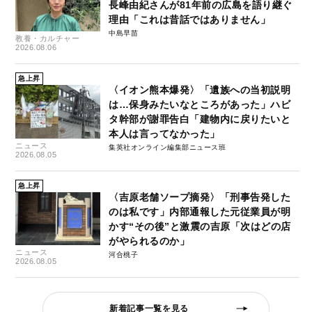
長峰由紀さんが81年前の広島を語り継ぐ
理由「これは昔話ではありません」
中島早苗
教養・カルチャー
2026.08.06
急上昇
〈イオン熊本爆発〉「遺族への当初説明
は…保身みたいなところがあった」ハビ
タ幹部が謝罪告白「建物内に戻りたいと
本人は言ってなかった」
ニュース
集英社オンライン編集部ニュース班
2026.08.05
急上昇
〈吉原老舗ソープ摘発〉「刑事告発した
のは私です」内部通報した元従業員が明
かす“その後”と激震の吉原「次はどの店
がやられるのか」
ニュース
河合桃子
2026.08.05
新着記事一覧を見る