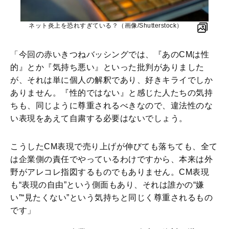
ネット炎上を恐れすぎている？（画像/Shutterstock）
「今回の赤いきつねバッシングでは、『あのCMは性
的』とか『気持ち悪い』といった批判がありました
が、それは単に個人の解釈であり、好きキライでしか
ありません。『性的ではない』と感じた人たちの気持
ちも、同じように尊重されるべきなので、違法性のな
い表現をあえて自粛する必要はないでしょう。
こうしたCM表現で売り上げが伸びても落ちても、全て
は企業側の責任でやっているわけですから、本来は外
野がアレコレ指図するものでもありません。CM表現
も“表現の自由”という側面もあり、それは誰かの“嫌
い”“見たくない”という気持ちと同じく尊重されるもの
です」