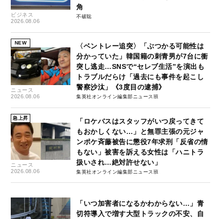
角
ビジネス
不破聡
2026.08.06
NEW
〈ベントレー追突〉「ぶつかる可能性は
分かっていた」韓国籍の刺青男が7台に衝
突し逃走…SNSで“セレブ生活”を演出も
トラブルだらけ「過去にも事件を起こし
警察沙汰」《3度目の逮捕》
ニュース
2026.08.06
集英社オンライン編集部ニュース班
急上昇
「ロケバスはスタッフがいつ戻ってきて
もおかしくない…」と無罪主張の元ジャ
ンポケ斉藤被告に懲役7年求刑「反省の情
もない」被害を訴える女性は「ハニトラ
扱いされ…絶対許せない」
ニュース
2026.08.06
集英社オンライン編集部ニュース班
「いつ加害者になるかわからない…」青
切符導入で増す大型トラックの不安、自