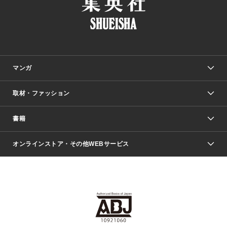
マンガ
取材・ファッション
少年マンガ
週刊少年ジャンプ
書籍
ファッション・美容
青年マンガ
ジャンプSQ.
Seventeen
週刊ヤングジャンプ
オンラインストア・その他WEBサービス
文芸・文庫・総合
芸能・情報・スポーツ
少女マンガ
Vジャンプ
non-no Web
ヤングジャンプ定期購読デジタル
すばる
Myojo
オンラインストア
りぼん
学芸・ノンフィクション・新書
最強ジャンプ
女性マンガ
@BAILA
ヤンジャン＋
小説すばる
週プレNEWS
マーガレット
集英社OTOコンテンツ
集英社 学芸編集部
少年ジャンプ＋
その他WEBサービス
クッキー
ライトノベル・ノベライズ
MAQUIA ONLINE
となりのヤングジャンプ
集英社 文芸ステーション
週プレ グラジャパ！
別冊マーガレット
SHUEISHA MANGA-ART HERITAGE
集英社 ビジネス書
ゼブラック
ココハナ
SHUEISHA ADNAVI
SPUR.JP
集英社Webマガジン Cobalt
グランドジャンプ
web 集英社文庫