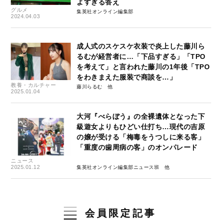
よすぎる答え
グルメ
集英社オンライン編集部
2024.04.03
成人式のスケスケ衣装で炎上した藤川ら
るむが経営者に…「下品すぎる」「TPO
を考えて」と言われた藤川の1年後「TPO
をわきまえた服装で商談を…」
教養・カルチャー
藤川らるむ
2025.01.04
大河『べらぼう』の全裸遺体となった下
級遊女よりもひどい仕打ち…現代の吉原
の嬢が受ける「梅毒をうつしに来る客」
「重度の歯周病の客」のオンパレード
ニュース
2025.01.12
集英社オンライン編集部ニュース班
会員限定記事