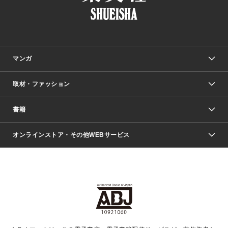
マンガ
取材・ファッション
少年マンガ
週刊少年ジャンプ
書籍
ファッション・美容
青年マンガ
ジャンプSQ.
Seventeen
週刊ヤングジャンプ
オンラインストア・その他WEBサービス
文芸・文庫・総合
芸能・情報・スポーツ
少女マンガ
Vジャンプ
non-no Web
ヤングジャンプ定期購読デジタル
すばる
Myojo
オンラインストア
りぼん
学芸・ノンフィクション・新書
最強ジャンプ
女性マンガ
@BAILA
ヤンジャン＋
小説すばる
週プレNEWS
マーガレット
集英社OTOコンテンツ
集英社 学芸編集部
少年ジャンプ＋
その他WEBサービス
クッキー
ライトノベル・ノベライズ
MAQUIA ONLINE
となりのヤングジャンプ
集英社 文芸ステーション
週プレ グラジャパ！
別冊マーガレット
SHUEISHA MANGA-ART HERITAGE
集英社 ビジネス書
ゼブラック
ココハナ
SHUEISHA ADNAVI
SPUR.JP
集英社Webマガジン Cobalt
グランドジャンプ
web 集英社文庫
キッズ
web Sportiva
マンガMee
ジャンプキャラクターズストア
集英社新書
ジャンプルーキー！