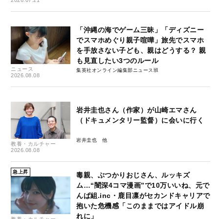
2026.07.21
「沖縄の海でゲーム三昧」「ディズニー
でスマホめぐり親子喧嘩」旅先でスマホ
を手放さない子ども、親はどうする？ 親
も見直したい3つのルール
ニュース
集英社オンライン編集部ニュース班
2026.08.08
岩井圭也さん（作家）が山崎エマさん
（ドキュメンタリー監督）に会いに行く
岩井圭也
教養・カルチャー
2026.08.08
急上昇
毒親、ぶつかりおじさん、ルッキズ
ム…“闇深4コマ漫画”で10万いいね、元で
んぱ組.inc・鹿目凛がセカンドキャリアで
抱いた危機感「このままではアイドル崩
れに」
教養・カルチャー