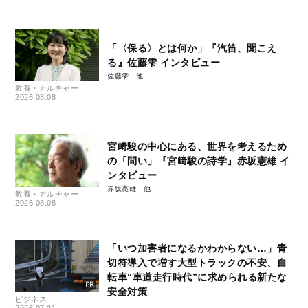
「〈保る〉とは何か」『汽笛、聞こえ
る』佐藤雫 インタビュー
佐藤雫
教養・カルチャー
2026.08.08
宮﨑駿の中心にある、世界を考えるため
の「問い」『宮﨑駿の詩学』赤坂憲雄 イ
ンタビュー
赤坂憲雄
教養・カルチャー
2026.08.08
「いつ加害者になるかわからない…」青
切符導入で増す大型トラックの不安、自
転車“車道走行時代”に求められる新たな
安全対策
ビジネス