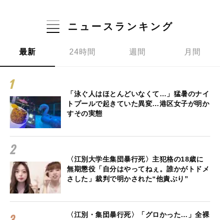
ニュースランキング
最新
24時間
週間
月間
「泳ぐ人はほとんどいなくて…」猛暑のナイ
トプールで起きていた異変…港区女子が明か
すその実態
〈江別大学生集団暴行死〉主犯格の18歳に
無期懲役「自分はやってねぇ。誰かがトドメ
さした」裁判で明かされた“他責ぶり”
〈江別・集団暴行死〉「グロかった…」全裸