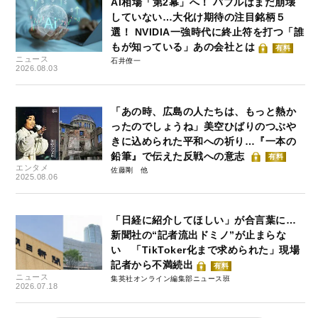
AI相場「第2幕」へ！ バブルはまだ崩壊
していない…大化け期待の注目銘柄５
選！ NVIDIA一強時代に終止符を打つ「誰
もが知っている」あの会社とは
有料
ニュース
石井僚一
2026.08.03
「あの時、広島の人たちは、もっと熱か
ったのでしょうね」美空ひばりのつぶや
きに込められた平和への祈り…『一本の
鉛筆』で伝えた反戦への意志
有料
エンタメ
佐藤剛
2025.08.06
「日経に紹介してほしい」が合言葉に…
新聞社の“記者流出ドミノ”が止まらな
い 「TikToker化まで求められた」現場
記者から不満続出
有料
ニュース
集英社オンライン編集部ニュース班
2026.07.18