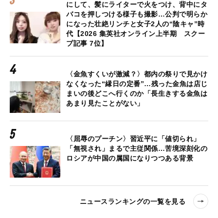
にして、髪にライターで火をつけ、背中にタ
バコを押しつける様子も撮影…公判で明らか
になった壮絶リンチと女子2人の“陰キャ”時
代【2026 集英社オンライン上半期 スクー
プ記事 7位】
〈金魚すくいが激減？〉都内の祭りで見かけ
なくなった“縁日の定番”…残った金魚は店じ
まいの後どこへ行くのか「長生きする金魚は
あまり見たことがない」
〈屈辱のプーチン〉習近平に「値切られ」
「無視され」まるで主従関係…苦境深刻化の
ロシアが中国の属国になりつつある背景
ニュースランキングの一覧を見る