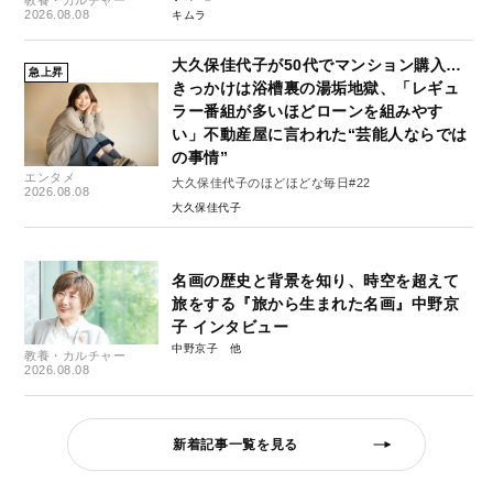
2026.08.08
キムラ
大久保佳代子が50代でマンション購入…
急上昇
きっかけは浴槽裏の湯垢地獄、「レギュ
ラー番組が多いほどローンを組みやす
い」不動産屋に言われた“芸能人ならでは
の事情”
エンタメ
大久保佳代子のほどほどな毎日#22
2026.08.08
大久保佳代子
名画の歴史と背景を知り、時空を超えて
旅をする『旅から生まれた名画』中野京
子 インタビュー
中野京子
教養・カルチャー
2026.08.08
新着記事一覧を見る