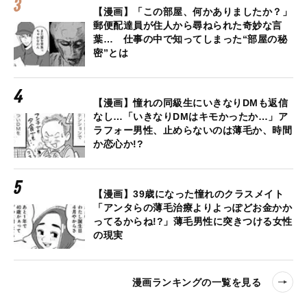
【漫画】「この部屋、何かありましたか？」
郵便配達員が住人から尋ねられた奇妙な言
葉… 仕事の中で知ってしまった“部屋の秘
密”とは
【漫画】憧れの同級生にいきなりDMも返信
なし…「いきなりDMはキモかったか…」ア
ラフォー男性、止めらないのは薄毛か、時間
か恋心か!?
【漫画】39歳になった憧れのクラスメイト
「アンタらの薄毛治療よりよっぽどお金かか
ってるからね!?」薄毛男性に突きつける女性
の現実
漫画ランキングの一覧を見る