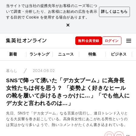
当サイトでは当社の提携先等がお客様のニーズ等につ
いて調査・分析したり、お客様にお勧めの広告を表示
詳しくはこちら
する目的で Cookie を使用する場合があります。
×
無料会員登録
ログイン
新着
ランキング
ニュース
特集
ビジネス
2024.06.02
暮らし
SNSで降って湧いた「デカ女ブーム」に高身長
女性たちは何を思う？ 「姿勢よく好きなヒール
の靴を履いて歩けるきっかけに…」「でも他人に
デカ女と言われるのは…」
先日、SNSで「デカ女ブーム」なる言葉が流行し、連日トレンド入りと
なる大反響を巻き起こしている。高身長女性にあこがれる男性というの
は実はかなり多いようで、熱いコメントがたくさん書き込まれている。