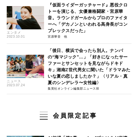
『仮面ライダーガッチャード』悪役クロ
トーを演じる、女優兼格闘家・宮原華
音。ラウンドガールからプロのファイタ
ーへ「デカノンといわれる高身長がコン
プレックスだった」
エンタメ
2023.10.01
宮原華音
「後日、横浜で会ったら別人。ナンパ
の“海マジック”…」「好きになったサー
ファーとサンセットを見ながらドキド
キ」湘南Z世代男女に聞いた「ドラマみた
いな夏の恋しましたか？」〈リアル・真
ニュース
夏のシンデレラ〜女性編〉
2023.07.24
集英社オンライン編集部ニュース班
会員限定記事