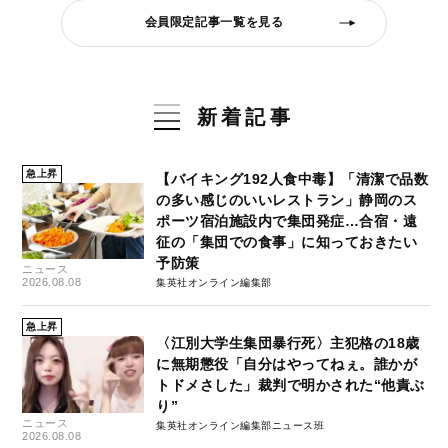
会員限定記事一覧を見る
新着記事
急上昇
【バイキング192人食中毒】「清潔で品数
の多い感じのいいレストラン」静岡のス
ポーツ宿泊施設内で集団発症…合宿・遠
征の「集団での食事」に知っておきたい
予防策
ニュース
2026.08.08
集英社オンライン編集部
急上昇
〈江別大学生集団暴行死〉主犯格の18歳
に無期懲役「自分はやってねぇ。誰かが
トドメさした」裁判で明かされた“他責ぶ
り”
ニュース
集英社オンライン編集部ニュース班
2026.08.08