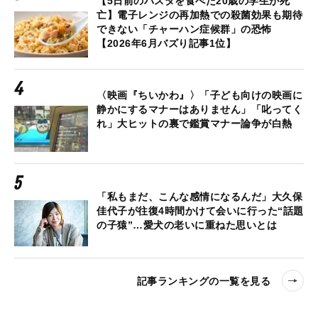
【5日前のパスタを食べた20歳の学生が死
亡】電子レンジの再加熱での殺菌効果も期待
できない「チャーハン症候群」の恐怖
【2026年6月バズり記事1位】
〈映画『ちいかわ』〉「子ども向けの映画に
静かにするマナーはありません」「叱ってく
れ」大ヒットの裏で鑑賞マナー論争が白熱
「私もまだ、こんな感情になるんだ」大久保
佳代子が往復4時間かけて会いに行った“話題
の子猿”…愛犬の老いに重ねた思いとは
記事ランキングの一覧を見る