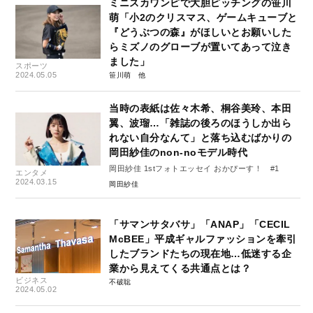
ミニスカワンピで大胆ピッチングの笹川
萌「小2のクリスマス、ゲームキューブと
『どうぶつの森』がほしいとお願いした
らミズノのグローブが置いてあって泣き
ました」
スポーツ
2024.05.05
笹川萌
当時の表紙は佐々木希、桐谷美玲、本田
翼、波瑠…「雑誌の後ろのほうしか出ら
れない自分なんて」と落ち込むばかりの
岡田紗佳のnon-noモデル時代
岡田紗佳 1stフォトエッセイ おかぴーす！ #1
エンタメ
2024.03.15
岡田紗佳
「サマンサタバサ」「ANAP」「CECIL
McBEE」平成ギャルファッションを牽引
したブランドたちの現在地…低迷する企
業から見えてくる共通点とは？
ビジネス
不破聡
2024.05.02