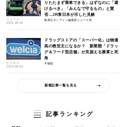
りたたまず乗車できる」はずなのに「避
けるべき」「みんなで守るもの」と賛
否…JR東日本が示した見解
ニュース
集英社オンライン編集部ニュース班
2026.08.06
ドラッグストアの「スーパー化」は物価
高の救世主になるか？ 新業態「ドラッ
グ＆フード型店舗」が見据える勝算と死
角
ビジネス
不破聡
2026.08.06
新着記事一覧を見る
記事ランキング