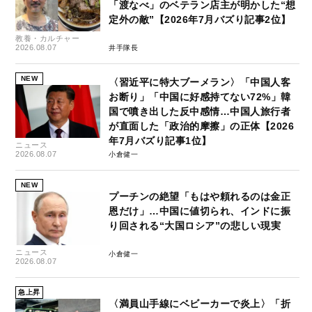
「渡なべ」のベテラン店主が明かした“想
定外の敵”【2026年7月バズり記事2位】
教養・カルチャー
2026.08.07
井手隊長
NEW
〈習近平に特大ブーメラン〉「中国人客
お断り」「中国に好感持てない72%」韓
国で噴き出した反中感情…中国人旅行者
が直面した「政治的摩擦」の正体【2026
年7月バズり記事1位】
ニュース
2026.08.07
小倉健一
NEW
プーチンの絶望「もはや頼れるのは金正
恩だけ」…中国に値切られ、インドに振
り回される“大国ロシア”の悲しい現実
ニュース
小倉健一
2026.08.07
急上昇
〈満員山手線にベビーカーで炎上〉「折