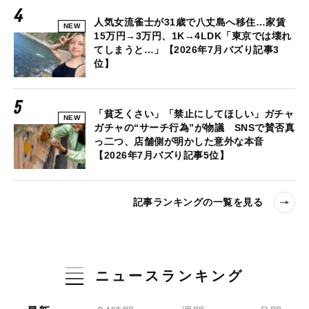
人気女流雀士が31歳で八丈島へ移住…家賃
NEW
15万円→3万円、1K→4LDK「東京では壊れ
てしまうと…」【2026年7月バズり記事3
位】
「貧乏くさい」「禁止にしてほしい」ガチャ
NEW
ガチャの“サーチ行為”が物議 SNSで賛否真
っ二つ、店舗側が明かした意外な本音
【2026年7月バズり記事5位】
記事ランキングの一覧を見る
ニュースランキング