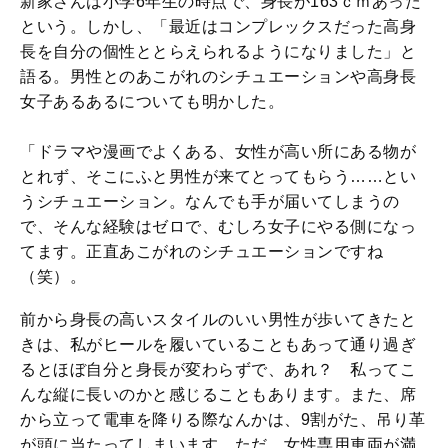
新家さんは小学6年生の時点で、身長が163ｃｍあった
という。しかし、「最近はコンプレックスだった高身
長を自分の個性ととらえられるようになりました」と
語る。男性とのあこがれのシチュエーションや高身長
女子あるあるについても明かした。
「ドラマや漫画でよくある、女性が高い所にある物が
とれず、そこにふと男性が来てとってもらう……とい
うシチュエーション。なんでも手が届いてしまうの
で、そんな経験はゼロで、むしろ女子にやる側になっ
てます。正直あこがれのシチュエーションですね
（笑）。
前から身長の高いスタイルのいい男性が歩いてきたと
きは、私がヒールを履いていることもあって通り過ぎ
るとほぼ自分と身長が変わらずで、あれ？ 私ってこ
んな縦に長いのかと感じることもあります。また、席
から立って電車を降りる際なんかは、9割がた、吊り革
が頭に当たってしまいます。ただ、女性専用車両が満