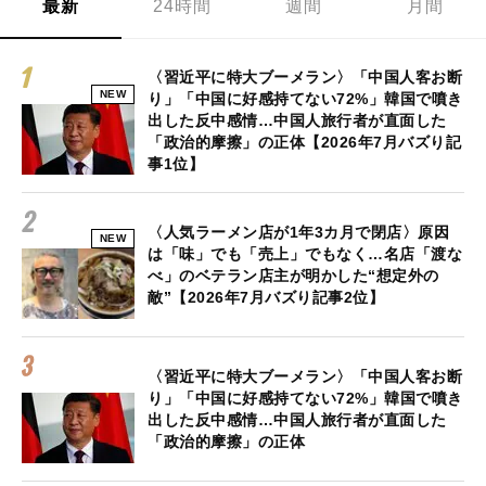
最新
24時間
週間
月間
〈習近平に特大ブーメラン〉「中国人客お断
NEW
り」「中国に好感持てない72%」韓国で噴き
出した反中感情…中国人旅行者が直面した
「政治的摩擦」の正体【2026年7月バズり記
事1位】
〈人気ラーメン店が1年3カ月で閉店〉原因
NEW
は「味」でも「売上」でもなく…名店「渡な
べ」のベテラン店主が明かした“想定外の
敵”【2026年7月バズり記事2位】
〈習近平に特大ブーメラン〉「中国人客お断
り」「中国に好感持てない72%」韓国で噴き
出した反中感情…中国人旅行者が直面した
「政治的摩擦」の正体