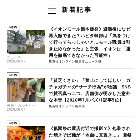
新着記事
NEW
《イオンモール熊本爆発》避難後になぜ
再入館できた？ハビタ幹部は「気をつけ
て行ってらっしゃいと…モール職員は引
き止めなかった」と主張、イオンは「運
用を徹底できなかった可能性」
ニュース
2026.08.07
集英社オンライン編集部ニュース班
NEW
「貧乏くさい」「禁止にしてほしい」ガ
チャガチャの“サーチ行為”が物議 SNS
で賛否真っ二つ、店舗側が明かした意外
な本音【2026年7月バズり記事5位】
教養・カルチャー
集英社オンライン編集部
2026.08.07
NEW
《祇園祭の露店付近で撮影？》包装され
た焼きそば麺が「地面に直置き…」 夏祭