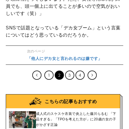
員でも、頭一個上に出てることが多いので空気がおい
しいです（笑）」
SNSで話題となっている「デカ女ブーム」という言葉
についてはどう思っているのだろうか。
次のページ
「他人にデカ女と言われるのは嫌です」
1
2
3
4
こちらの記事もおすすめ
成人式のスケスケ衣装で炎上した藤川らるむ 「下
品すぎる」「TPOを考えた方が」に20歳の女の子
がかざす正論