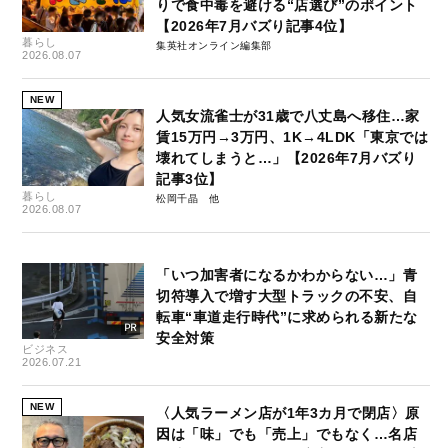
りで食中毒を避ける“店選び”のポイント
【2026年7月バズり記事4位】
暮らし
集英社オンライン編集部
2026.08.07
NEW
人気女流雀士が31歳で八丈島へ移住…家
賃15万円→3万円、1K→4LDK「東京では
壊れてしまうと…」【2026年7月バズり
記事3位】
暮らし
松岡千晶
2026.08.07
「いつ加害者になるかわからない…」青
切符導入で増す大型トラックの不安、自
転車“車道走行時代”に求められる新たな
安全対策
ビジネス
2026.07.21
NEW
〈人気ラーメン店が1年3カ月で閉店〉原
因は「味」でも「売上」でもなく…名店