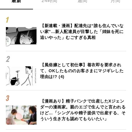
最新
24時間
週間
月間
【新連載・漫画】配達先は“誰も住んでいな
い家”…新人配達員が目撃した「姉妹を死に
追いやった」むごすぎる真相
【風俗嬢として初仕事】着衣即を要求され
て、OKしたもののお客さまにマジギレした
理由は!? (4)
【漫画あり】精子バンクで出産したXジェン
ダーの漫画家。親のエゴで生んでと言われる
けど…「シングルや精子提供で出産する、そ
ういう生き方も認めてもらいたい」