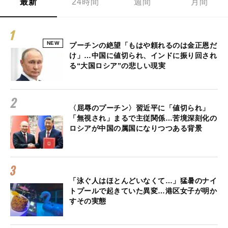
最新
24時間
週間
月間
NEW
プーチンの絶望「もはや頼れるのは金正恩だ
け」…中国に値切られ、インドに振り回され
る“大国ロシア”の悲しい現実
〈屈辱のプーチン〉習近平に「値切られ」
「無視され」まるで主従関係…苦境深刻化の
ロシアが中国の属国になりつつある背景
「泳ぐ人はほとんどいなくて…」猛暑のナイ
トプールで起きていた異変…港区女子が明か
すその実態