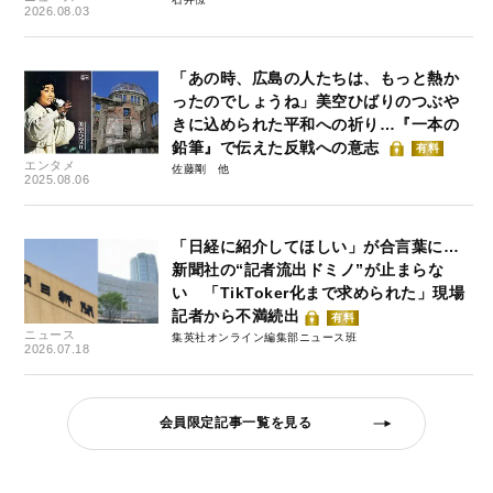
2026.08.03
「あの時、広島の人たちは、もっと熱か
ったのでしょうね」美空ひばりのつぶや
きに込められた平和への祈り…『一本の
鉛筆』で伝えた反戦への意志
有料
エンタメ
佐藤剛
2025.08.06
「日経に紹介してほしい」が合言葉に…
新聞社の“記者流出ドミノ”が止まらな
い 「TikToker化まで求められた」現場
記者から不満続出
有料
ニュース
集英社オンライン編集部ニュース班
2026.07.18
会員限定記事一覧を見る