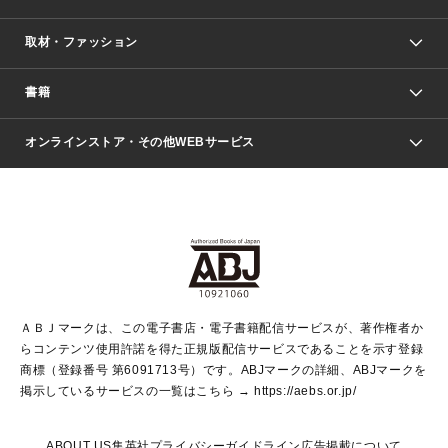
取材・ファッション
少年マンガ
週刊少年ジャンプ
書籍
ファッション・美容
青年マンガ
ジャンプSQ.
Seventeen
週刊ヤングジャンプ
オンラインストア・その他WEBサービス
文芸・文庫・総合
芸能・情報・スポーツ
少女マンガ
Vジャンプ
non-no Web
ヤングジャンプ定期購読デジタル
すばる
Myojo
オンラインストア
りぼん
学芸・ノンフィクション・新書
最強ジャンプ
女性マンガ
@BAILA
ヤンジャン＋
小説すばる
週プレNEWS
マーガレット
集英社OTOコンテンツ
集英社 学芸編集部
少年ジャンプ＋
その他WEBサービス
クッキー
ライトノベル・ノベライズ
MAQUIA ONLINE
となりのヤングジャンプ
集英社 文芸ステーション
週プレ グラジャパ！
別冊マーガレット
SHUEISHA MANGA-ART HERITAGE
集英社 ビジネス書
ゼブラック
ココハナ
SHUEISHA ADNAVI
SPUR.JP
集英社Webマガジン Cobalt
グランドジャンプ
web 集英社文庫
キッズ
web Sportiva
マンガMee
ジャンプキャラクターズストア
集英社新書
ジャンプルーキー！
月刊オフィスユー
ＡＢＪマークは、この電子書店・電子書籍配信サービスが、著作権者か
EDITOR'S LAB
LEE
集英社オレンジ文庫
ウルトラジャンプ
青春と読書
パラスポ＋！
らコンテンツ使用許諾を得た正規版配信サービスであることを示す登録
集英社みらい文庫
リマコミ＋
HAPPY PLUS STORE
集英社新書プラス
ジャンプTOON
商標（登録番号 第6091713号）です。ABJマークの詳細、ABJマークを
Marisol
シフォン文庫
アジア人物史
S-KIDS.LAND
マンガMeets
掲示しているサービスの一覧はこちら →
https://aebs.or.jp/
shueisha vox
よみタイ
S-MANGA
Web éclat
ダッシュエックス文庫
LEEマルシェ
kotoba
集英社ジャンプリミックス
ABOUT US
集英社プライバシーガイドライン
広告掲載について