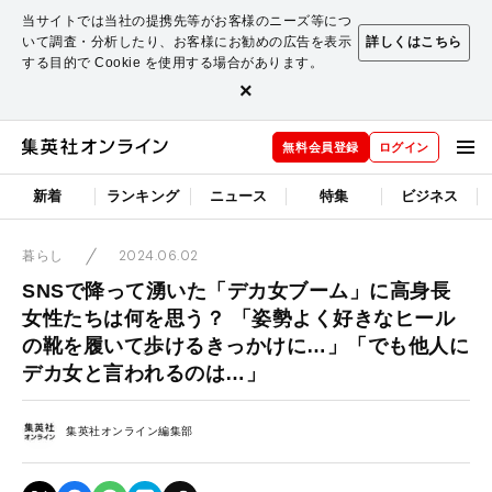
当サイトでは当社の提携先等がお客様のニーズ等につ
いて調査・分析したり、お客様にお勧めの広告を表示
詳しくはこちら
する目的で Cookie を使用する場合があります。
×
無料会員登録
ログイン
新着
ランキング
ニュース
特集
ビジネス
2024.06.02
暮らし
SNSで降って湧いた「デカ女ブーム」に高身長
女性たちは何を思う？ 「姿勢よく好きなヒール
の靴を履いて歩けるきっかけに…」「でも他人に
デカ女と言われるのは…」
集英社オンライン編集部