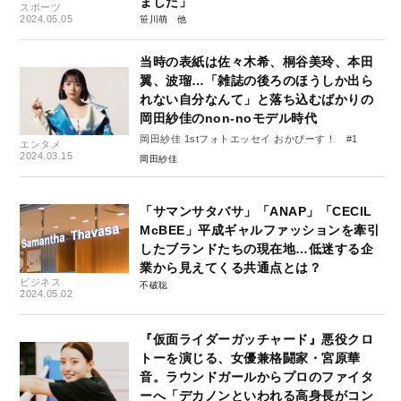
ました」
スポーツ
2024.05.05
笹川萌
当時の表紙は佐々木希、桐谷美玲、本田
翼、波瑠…「雑誌の後ろのほうしか出ら
れない自分なんて」と落ち込むばかりの
岡田紗佳のnon-noモデル時代
岡田紗佳 1stフォトエッセイ おかぴーす！ #1
エンタメ
2024.03.15
岡田紗佳
「サマンサタバサ」「ANAP」「CECIL
McBEE」平成ギャルファッションを牽引
したブランドたちの現在地…低迷する企
業から見えてくる共通点とは？
ビジネス
不破聡
2024.05.02
『仮面ライダーガッチャード』悪役クロ
トーを演じる、女優兼格闘家・宮原華
音。ラウンドガールからプロのファイタ
ーへ「デカノンといわれる高身長がコン