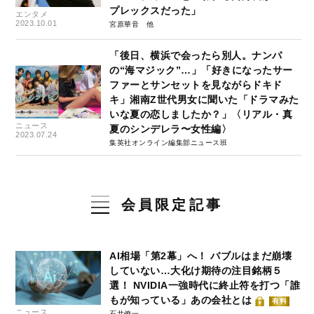
プレックスだった」
エンタメ
2023.10.01
宮原華音
「後日、横浜で会ったら別人。ナンパ
の“海マジック”…」「好きになったサー
ファーとサンセットを見ながらドキド
キ」湘南Z世代男女に聞いた「ドラマみた
いな夏の恋しましたか？」〈リアル・真
ニュース
夏のシンデレラ〜女性編〉
2023.07.24
集英社オンライン編集部ニュース班
会員限定記事
AI相場「第2幕」へ！ バブルはまだ崩壊
していない…大化け期待の注目銘柄５
選！ NVIDIA一強時代に終止符を打つ「誰
もが知っている」あの会社とは
有料
ニュース
石井僚一