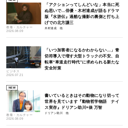
「アクションってしんどいな」本当に死
ぬ思いで…俳優・木村達成が語るドラマ
版『水滸伝』過酷な撮影の裏側と打ち上
げでの北方謙三
教養・カルチャー
木村達成
2026.08.09
「いつ加害者になるかわからない…」青
切符導入で増す大型トラックの不安、自
転車“車道走行時代”に求められる新たな
安全対策
ビジネス
2026.07.21
NEW
書いているときはその動物になり切って
世界を見ています『動物哲学物語 ナイ
ス実存』ドリアン助川×俵 万智
ドリアン助川
教養・カルチャー
2026.08.09