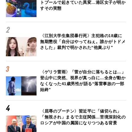
トプールで起きていた異変…港区女子が明か
すその実態
〈江別大学生集団暴行死〉主犯格の18歳に
無期懲役「自分はやってねぇ。誰かがトドメ
さした」裁判で明かされた“他責ぶり”
〈ゲリラ雷雨〉「雷が自分に落ちるとは…」
登山中に突然、視界が真っ白に…全身が動か
なくなった41歳男性が語る“落雷事故の一部
始終”
〈屈辱のプーチン〉習近平に「値切られ」
「無視され」まるで主従関係…苦境深刻化の
ロシアが中国の属国になりつつある背景