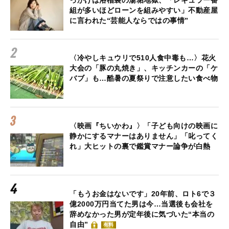
っかけは浴槽裏の湯垢地獄、「レギュラー番
組が多いほどローンを組みやすい」不動産屋
に言われた“芸能人ならではの事情”
〈冷やしキュウリで510人食中毒も…〉花火
大会の「豚の丸焼き」、キッチンカーの「ケ
バブ」も…酷暑の夏祭りで注意したい食べ物
〈映画『ちいかわ』〉「子ども向けの映画に
静かにするマナーはありません」「叱ってく
れ」大ヒットの裏で鑑賞マナー論争が白熱
「もうお金はないです」20年前、ロト6で３
億2000万円当てた男は今…当選後も会社を
辞めなかった男が定年後に気づいた“本当の
自由”
有料