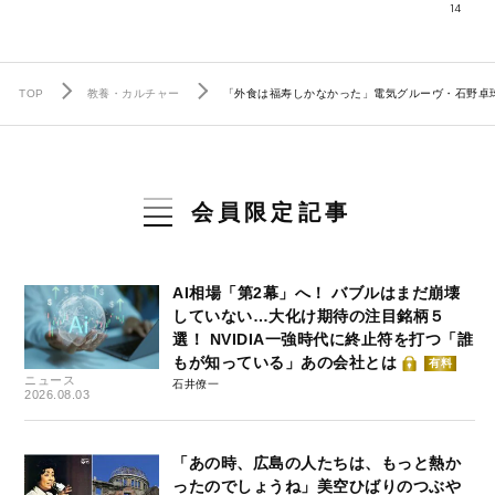
14
TOP
教養・カルチャー
「外食は福寿しかなかった」電気グルーヴ・石野卓
会員限定記事
AI相場「第2幕」へ！ バブルはまだ崩壊
していない…大化け期待の注目銘柄５
選！ NVIDIA一強時代に終止符を打つ「誰
もが知っている」あの会社とは
有料
ニュース
石井僚一
2026.08.03
「あの時、広島の人たちは、もっと熱か
ったのでしょうね」美空ひばりのつぶや