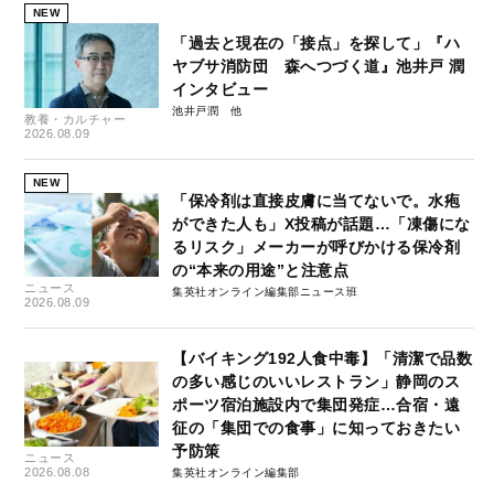
NEW
「過去と現在の「接点」を探して」『ハ
ヤブサ消防団 森へつづく道』池井戸 潤
インタビュー
池井戸潤
教養・カルチャー
2026.08.09
NEW
「保冷剤は直接皮膚に当てないで。水疱
ができた人も」X投稿が話題…「凍傷にな
るリスク」メーカーが呼びかける保冷剤
の“本来の用途”と注意点
ニュース
集英社オンライン編集部ニュース班
2026.08.09
【バイキング192人食中毒】「清潔で品数
の多い感じのいいレストラン」静岡のス
ポーツ宿泊施設内で集団発症…合宿・遠
征の「集団での食事」に知っておきたい
予防策
ニュース
2026.08.08
集英社オンライン編集部