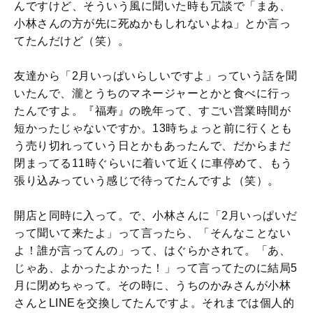
んですけど、そういう風に聞いた時も冗談で「まあ、
小林さんの方が先に死ぬかもしれないよね」とか言っ
てたんだけど（笑）。
友達から「2月いっぱいらしいですよ」っていう話を聞
いたんで、瀧とうちのマネージャーとかと食べに行っ
たんですよ。『福寿』の晩年って、すごい営業時間が
短かったじゃないですか。13時ちょっと前に行くとも
う売り切れっていう日とかもあったんで、だからまだ
閉まってる11時ぐらいに着いて近くに車停めて、もう
張り込みっていう感じで待ってたんですよ（笑）。
開店と同時に入って。で、小林さんに「2月いっぱいだ
って聞いて来たよ」って言ったら、「そんなことない
よ！誰が言ってんの」って、はぐらかされて。「あ、
じゃあ、よかったよかった！」って言ってたのに結局5
月に閉めちゃって。その時に、うちのかみさんが小林
さんとLINEを交換してたんですよ。それまでは個人的