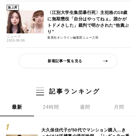
急上昇
〈江別大学生集団暴行死〉主犯格の18歳
に無期懲役「自分はやってねぇ。誰かが
トドメさした」裁判で明かされた“他責ぶ
り”
ニュース
集英社オンライン編集部ニュース班
2026.08.08
新着記事一覧を見る
記事ランキング
最新
24時間
週間
月間
大久保佳代子が50代でマンション購入…き