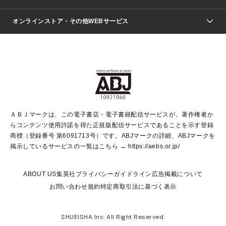
ジャンプSQ.
Seventeen
週刊ヤングジャンプ
オンラインストア・その他WEBサービス
文芸・文庫・総合
芸能・情報・スポーツ
少女マンガ
Vジャンプ
non-no Web
ヤングジャンプ定期購読デジタル
すばる
Myojo
オンラインストア
りぼん
学芸・ノンフィクション・新書
最強ジャンプ
女性マンガ
@BAILA
ヤンジャン＋
小説すばる
週プレNEWS
マーガレット
集英社OTOコンテンツ
集英社 学芸編集部
少年ジャンプ＋
その他WEBサービス
クッキー
ライトノベル・ノベライズ
MAQUIA ONLINE
となりのヤングジャンプ
集英社 文芸ステーション
週プレ グラジャパ！
別冊マーガレット
SHUEISHA MANGA-ART HERITAGE
集英社 ビジネス書
ゼブラック
ココハナ
SHUEISHA ADNAVI
SPUR.JP
集英社Webマガジン Cobalt
グランドジャンプ
web 集英社文庫
キッズ
web Sportiva
マンガMee
ジャンプキャラクターズストア
集英社新書
ジャンプルーキー！
月刊オフィスユー
ＡＢＪマークは、この電子書店・電子書籍配信サービスが、著作権者か
EDITOR'S LAB
LEE
集英社オレンジ文庫
ウルトラジャンプ
青春と読書
パラスポ＋！
らコンテンツ使用許諾を得た正規版配信サービスであることを示す登録
集英社みらい文庫
リマコミ＋
HAPPY PLUS STORE
集英社新書プラス
ジャンプTOON
商標（登録番号 第6091713号）です。ABJマークの詳細、ABJマークを
Marisol
シフォン文庫
アジア人物史
S-KIDS.LAND
マンガMeets
掲示しているサービスの一覧はこちら →
https://aebs.or.jp/
shueisha vox
よみタイ
S-MANGA
Web éclat
ダッシュエックス文庫
LEEマルシェ
kotoba
集英社ジャンプリミックス
ABOUT US
集英社プライバシーガイドライン
広告掲載について
T JAPAN:The New York Times Style Magazine
JUMP j BOOKS
お問い合わせ
規約
特定商取引法に基づく表示
SHOP Marisol
e!集英社
集英社コミック文庫
集英社女性誌ポータル
éclat premium
imidas
MEN'S NON-NO WEB
SHUEISHA Inc. All Right Reserved.