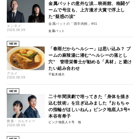
金属バットの意外な涙…映画館、格闘ゲ
ームで号泣も、上方漫才大賞で浮上し
た“疑惑の涙”
金属バットの「酒辛肉鮪」#61
エンタメ
2026.08.09
金属バット
NEW
「春雨だからヘルシー」は思い込み？ ブ
ームの麻辣湯に潜む“ヘルシーの落とし
穴” 管理栄養士が勧める「具材」と避け
たい組み合わせ
グルメ
千駄木雄大
2026.08.09
NEW
二十年間演劇で培ってきた「身体を描き
込む技術」を注ぎ込みました『おもちゃ
の指輪がほしいねん』ピンク地底人3号×
本谷有希子
教養・カルチャー
ピンク地底人３号
2026.08.09
NEW