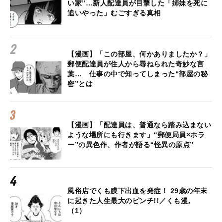
い家”…新人配達員が目撃した「姉妹を死に
追いやった」むごすぎる真相
【漫画】「この部屋、何かありましたか？」
郵便配達員が住人から尋ねられた奇妙な言
葉… 仕事の中で知ってしまった“部屋の秘
密”とは
【漫画】「配達員は、普通なら踏み込まない
ような場所にも行きます」“郵便局員×ホラ
ー”の異色作、作者が語る“怪異の原点”
風俗店でくも膜下出血を発症！ 29歳の年末
に起きた人生最大のピンチ!!／くも漫。
（1）