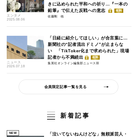
きに込められた平和への祈り…『一本の
鉛筆』で伝えた反戦への意志
有料
エンタメ
佐藤剛
2025.08.06
「日経に紹介してほしい」が合言葉に…
新聞社の“記者流出ドミノ”が止まらな
い 「TikToker化まで求められた」現場
記者から不満続出
有料
ニュース
集英社オンライン編集部ニュース班
2026.07.18
会員限定記事一覧を見る
新着記事
NEW
「泣いてないねんけどな」無頼派芸人・