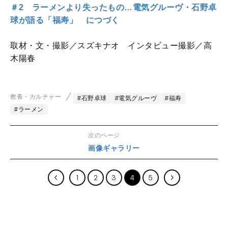
＃2 ラーメンより失ったもの…電気グルーヴ・石野卓
球が語る「福寿」 につづく
取材・文・撮影／スズキナオ インタビュー撮影／高
木陽春
教養・カルチャー
#石野卓球
#電気グルーヴ
#福寿
#ラーメン
次のページ
画像ギャラリー
1
2
3
4
5