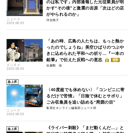
のは私です」内部通報した元従業員が明
かす“その後”と激震の吉原「次はどの店
がやられるのか」
ニュース
河合桃子
2026.08.05
「あの時、広島の人たちは、もっと熱か
ったのでしょうね」美空ひばりのつぶや
きに込められた平和への祈り…『一本の
鉛筆』で伝えた反戦への意志
有料
エンタメ
佐藤剛
2025.08.06
急上昇
〈40度超でも休めない〉「コンビニに寄
るだけで苦情」「日陰で休むとサボり」
ごみ収集員を追い詰める“周囲の目”
集英社オンライン編集部ニュース班
ニュース
2026.08.05
《ライバー刺殺》「まだ動くんだ…」と
急上昇