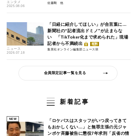
エンタメ
佐藤剛
2025.08.06
「日経に紹介してほしい」が合言葉に…
新聞社の“記者流出ドミノ”が止まらな
い 「TikToker化まで求められた」現場
記者から不満続出
有料
ニュース
集英社オンライン編集部ニュース班
2026.07.18
会員限定記事一覧を見る
新着記事
NEW
「ロケバスはスタッフがいつ戻ってきて
もおかしくない…」と無罪主張の元ジャ
ンポケ斉藤被告に懲役7年求刑「反省の情