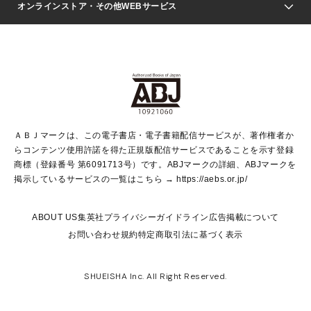
Seventeen
週刊ヤングジャンプ
オンラインストア・その他WEBサービス
文芸・文庫・総合
芸能・情報・スポーツ
少女マンガ
Vジャンプ
non-no Web
ヤングジャンプ定期購読デジタル
すばる
Myojo
オンラインストア
りぼん
学芸・ノンフィクション・新書
最強ジャンプ
女性マンガ
@BAILA
ヤンジャン＋
小説すばる
週プレNEWS
マーガレット
集英社OTOコンテンツ
集英社 学芸編集部
少年ジャンプ＋
その他WEBサービス
クッキー
ライトノベル・ノベライズ
MAQUIA ONLINE
となりのヤングジャンプ
集英社 文芸ステーション
週プレ グラジャパ！
別冊マーガレット
SHUEISHA MANGA-ART HERITAGE
集英社 ビジネス書
ゼブラック
ココハナ
SHUEISHA ADNAVI
SPUR.JP
集英社Webマガジン Cobalt
グランドジャンプ
web 集英社文庫
キッズ
web Sportiva
マンガMee
ジャンプキャラクターズストア
集英社新書
ジャンプルーキー！
月刊オフィスユー
ＡＢＪマークは、この電子書店・電子書籍配信サービスが、著作権者か
EDITOR'S LAB
LEE
集英社オレンジ文庫
ウルトラジャンプ
青春と読書
パラスポ＋！
らコンテンツ使用許諾を得た正規版配信サービスであることを示す登録
集英社みらい文庫
リマコミ＋
HAPPY PLUS STORE
集英社新書プラス
ジャンプTOON
商標（登録番号 第6091713号）です。ABJマークの詳細、ABJマークを
Marisol
シフォン文庫
アジア人物史
S-KIDS.LAND
マンガMeets
掲示しているサービスの一覧はこちら →
https://aebs.or.jp/
shueisha vox
よみタイ
S-MANGA
Web éclat
ダッシュエックス文庫
LEEマルシェ
kotoba
集英社ジャンプリミックス
ABOUT US
集英社プライバシーガイドライン
広告掲載について
T JAPAN:The New York Times Style Magazine
JUMP j BOOKS
お問い合わせ
規約
特定商取引法に基づく表示
SHOP Marisol
e!集英社
集英社コミック文庫
集英社女性誌ポータル
éclat premium
imidas
MEN'S NON-NO WEB
SHUEISHA Inc. All Right Reserved.
mirabella
UOMO