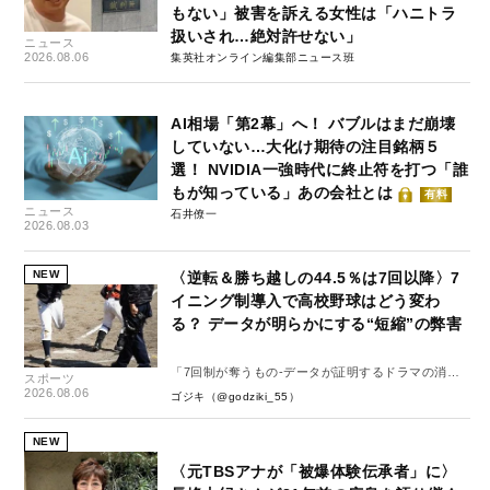
もない」被害を訴える女性は「ハニトラ
扱いされ…絶対許せない」
ニュース
2026.08.06
集英社オンライン編集部ニュース班
AI相場「第2幕」へ！ バブルはまだ崩壊
していない…大化け期待の注目銘柄５
選！ NVIDIA一強時代に終止符を打つ「誰
もが知っている」あの会社とは
有料
ニュース
石井僚一
2026.08.03
NEW
〈逆転＆勝ち越しの44.5％は7回以降〉7
イニング制導入で高校野球はどう変わ
る？ データが明らかにする“短縮”の弊害
「7回制が奪うもの-データが証明するドラマの消
スポーツ
失-」
2026.08.06
ゴジキ（@godziki_55）
NEW
〈元TBSアナが「被爆体験伝承者」に〉