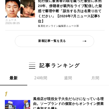
犯行後に被害者の頭を蹴った被告に求刑
20年、傍聴者が裁判をライブ配信した疑
惑で審理中断「該当する方は名乗り出て
ください」【2026年7月ニュース記事5
ニュース
位】
2026.08.05
集英社オンライン編集部ニュース班
新着記事一覧を見る
記事ランキング
最新
24時間
週間
月間
風俗店が現役女子大生だらけになっている理
由。ソープランドの個室からオンライン授業
に参加する嬢も…