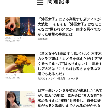
関連記事
「港区女子」による高級すし店ディスが
大波紋！ そもそも「港区女子」はなぜこ
んなに“嫌われる”のか…由来を調べてわ
かった衝撃の事実とは
教養・カルチャー
谷頭和希
2024.01.27
〈港区女子VS高級すし店バトル〉六本木
のクラブ嬢は「カメラを構えただけで“早
く撮って食べて”はありえない！」高級す
し店大将は「こちらはお客さまを選ぶ立
場でもあるんだ」
ニュース
2024.01.25
集英社オンライン編集部ニュース班
日本一高いレンタル彼女が遭遇した“あて
がい飲み”の地獄「飲み会に“素人女性”を
求めるうえに“接待”を強要し、自分に好
意があると勘違いまでされるのだから女