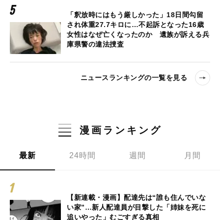
「釈放時にはもう厳しかった」18日間勾留
され体重27.7キロに…不起訴となった16歳
女性はなぜ亡くなったのか 遺族が訴える兵
庫県警の違法捜査
ニュースランキングの一覧を見る
漫画ランキング
最新
24時間
週間
月間
【新連載・漫画】配達先は“誰も住んでいな
い家”…新人配達員が目撃した「姉妹を死に
追いやった」むごすぎる真相