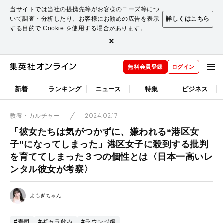
当サイトでは当社の提携先等がお客様のニーズ等につ
いて調査・分析したり、お客様にお勧めの広告を表示
詳しくはこちら
する目的で Cookie を使用する場合があります。
×
無料会員登録
ログイン
新着
ランキング
ニュース
特集
ビジネス
2024.02.17
教養・カルチャー
「彼女たちは気がつかずに、嫌われる“港区女
子”になってしまった」港区女子に殺到する批判
を育ててしまった３つの個性とは〈日本一高いレ
ンタル彼女が考察〉
よもぎちゃん
#寿司
#ギャラ飲み
#ラウンジ嬢