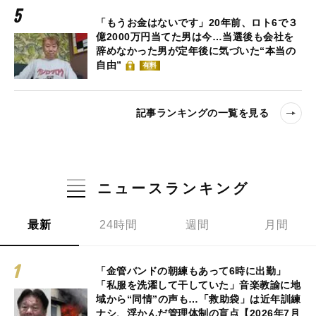
「もうお金はないです」20年前、ロト6で３
億2000万円当てた男は今…当選後も会社を
辞めなかった男が定年後に気づいた“本当の
自由”
有料
記事ランキングの一覧を見る
ニュースランキング
最新
24時間
週間
月間
「金管バンドの朝練もあって6時に出勤」
「私服を洗濯して干していた」音楽教諭に地
域から“同情”の声も…「救助袋」は近年訓練
ナシ、浮かんだ管理体制の盲点【2026年7月