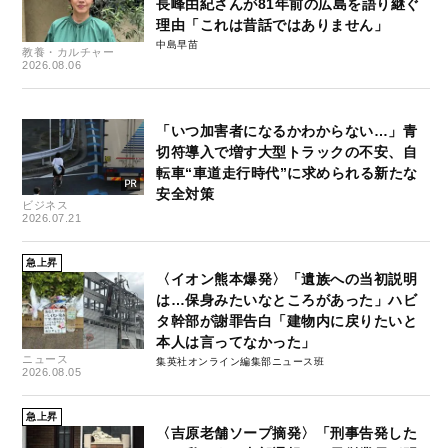
長峰由紀さんが81年前の広島を語り継ぐ
理由「これは昔話ではありません」
中島早苗
教養・カルチャー
2026.08.06
「いつ加害者になるかわからない…」青
切符導入で増す大型トラックの不安、自
転車“車道走行時代”に求められる新たな
安全対策
ビジネス
2026.07.21
急上昇
〈イオン熊本爆発〉「遺族への当初説明
は…保身みたいなところがあった」ハビ
タ幹部が謝罪告白「建物内に戻りたいと
本人は言ってなかった」
ニュース
集英社オンライン編集部ニュース班
2026.08.05
急上昇
〈吉原老舗ソープ摘発〉「刑事告発した