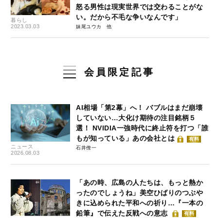
怒る男性は現実世界では交わることがな
い。だから不毛な争いなんです」
暮らし
2023.03.03
妹尾ユウカ
会員限定記事
AI相場「第2幕」へ！ バブルはまだ崩壊
していない…大化け期待の注目銘柄５
選！ NVIDIA一強時代に終止符を打つ「誰
もが知っている」あの会社とは
有料
ニュース
石井僚一
2026.08.03
「あの時、広島の人たちは、もっと熱か
ったのでしょうね」美空ひばりのつぶや
きに込められた平和への祈り…『一本の
鉛筆』で伝えた反戦への意志
有料