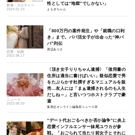
性としては“地獄”でしかない」
教養・カルチャー
2024.01.23
よもぎちゃん
「800万円の案件発注」や「就職の口利
き」まで。パパ活女子が出会った“神パ
パ”列伝
渡辺ありさ
恋愛・結婚
2022.08.17
〈頂き女子りりちゃん逮捕〉「借用書の
住所は適当に書けばいい」疑似恋愛で男
をたぶらかす杜撰すぎるマニュアルを販
売…友人には「まぁ逮捕されるのも人生
だしね～」と言いつつホストクラブで豪
ニュース
遊
2023.08.30
集英社オンライン編集部ニュース班
“デート代おごるべきか否か論争“に炎上
恋愛インフルエンサー妹尾ユウカが参
戦。「おごられて当たり前女子とそれに