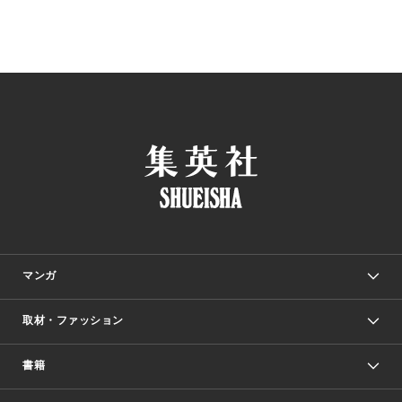
マンガ
取材・ファッション
少年マンガ
週刊少年ジャンプ
書籍
ファッション・美容
青年マンガ
ジャンプSQ.