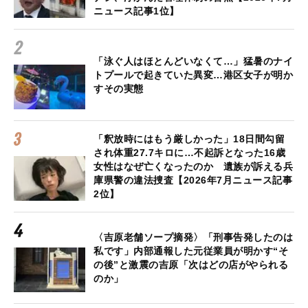
ニュース記事1位】
「泳ぐ人はほとんどいなくて…」猛暑のナイ
トプールで起きていた異変…港区女子が明か
すその実態
「釈放時にはもう厳しかった」18日間勾留
され体重27.7キロに…不起訴となった16歳
女性はなぜ亡くなったのか 遺族が訴える兵
庫県警の違法捜査【2026年7月ニュース記事
2位】
〈吉原老舗ソープ摘発〉「刑事告発したのは
私です」内部通報した元従業員が明かす“そ
の後”と激震の吉原「次はどの店がやられる
のか」