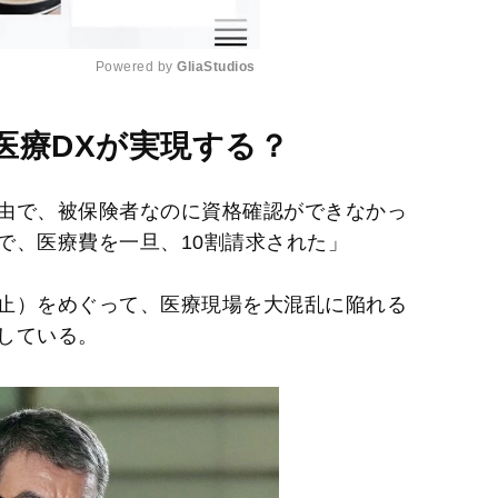
Powered by 
GliaStudios
M
医療DXが実現する？
u
t
由で、被保険者なのに資格確認ができなかっ
e
で、医療費を一旦、10割請求された」
止）をめぐって、医療現場を大混乱に陥れる
している。