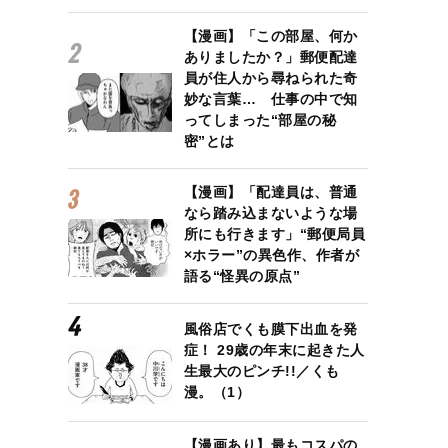
【漫画】「この部屋、何か
ありましたか？」郵便配達
員が住人から尋ねられた奇
妙な言葉… 仕事の中で知
ってしまった“部屋の秘
密”とは
【漫画】「配達員は、普通
なら踏み込まないような場
所にも行きます」“郵便局員
×ホラー”の異色作、作者が
語る“怪異の原点”
風俗店でくも膜下出血を発
症！ 29歳の年末に起きた人
生最大のピンチ!!／くも
漫。（1）
【漫画あり】最もコスパの