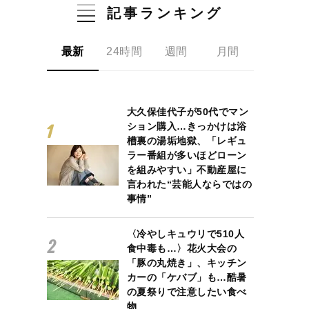
記事ランキング
最新
24時間
週間
月間
大久保佳代子が50代でマン
ション購入…きっかけは浴
槽裏の湯垢地獄、「レギュ
ラー番組が多いほどローン
を組みやすい」不動産屋に
言われた“芸能人ならではの
事情”
〈冷やしキュウリで510人
食中毒も…〉花火大会の
「豚の丸焼き」、キッチン
カーの「ケバブ」も…酷暑
の夏祭りで注意したい食べ
物