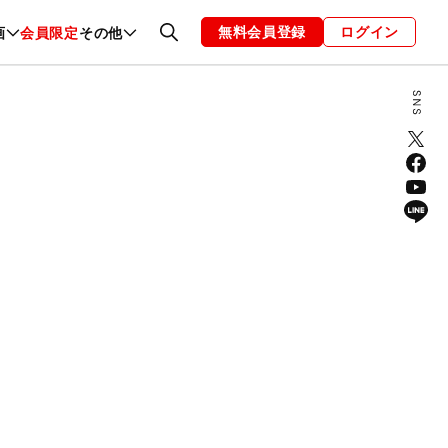
無料会員登録
ログイン
画
会員限定
その他
ファッション
恋愛・結婚
編集部
お知らせ