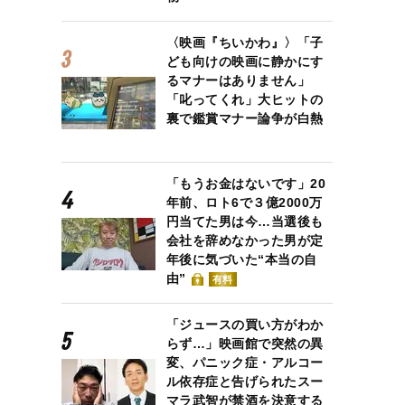
〈映画『ちいかわ』〉「子
ども向けの映画に静かにす
るマナーはありません」
「叱ってくれ」大ヒットの
裏で鑑賞マナー論争が白熱
「もうお金はないです」20
年前、ロト6で３億2000万
円当てた男は今…当選後も
会社を辞めなかった男が定
年後に気づいた“本当の自
由”
有料
「ジュースの買い方がわか
らず…」映画館で突然の異
変、パニック症・アルコー
ル依存症と告げられたスー
マラ武智が禁酒を決意する