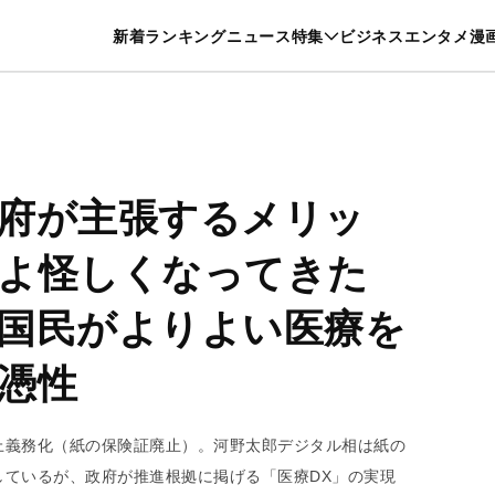
特集一覧を見る
漫画一覧を見る
新着
ランキング
ニュース
特集
ビジネス
エンタメ
漫
養・カルチャー
暮らし
スポーツ
ヘルスケア
美容
グルメ
府が主張するメリッ
よ怪しくなってきた
国民がよりよい医療を
憑性
上義務化（紙の保険証廃止）。河野太郎デジタル相は紙の
しているが、政府が推進根拠に掲げる「医療DX」の実現