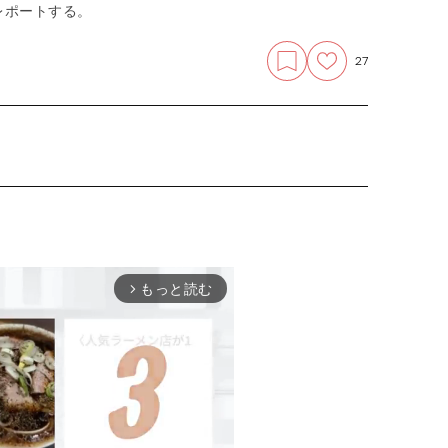
レポートする。
27
もっと読む
arrow_forward_ios