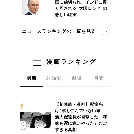
国に値切られ、インドに振
り回される“大国ロシア”の
悲しい現実
ニュースランキングの一覧を見る
漫画ランキング
最新
24時間
週間
月間
【新連載・漫画】配達先
は“誰も住んでいない家”…
新人配達員が目撃した「姉
妹を死に追いやった」むご
すぎる真相