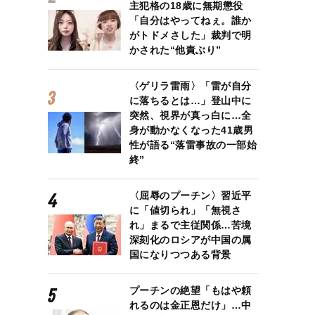
主犯格の18歳に無期懲役
「自分はやってねぇ。誰か
がトドメさした」裁判で明
かされた“他責ぶり”
〈ゲリラ雷雨〉「雷が自分
に落ちるとは…」登山中に
突然、視界が真っ白に…全
身が動かなくなった41歳男
性が語る“落雷事故の一部始
終”
〈屈辱のプーチン〉習近平
に「値切られ」「無視さ
れ」まるで主従関係…苦境
深刻化のロシアが中国の属
国になりつつある背景
プーチンの絶望「もはや頼
れるのは金正恩だけ」…中