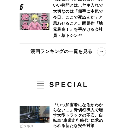
いい拷問とは…ヤキ入れで
大切なのは「相手に本気で
今日、ここで死ぬんだ」と
思わせること。問題作『地
元最高！』を手がける会社
員・草下シンヤ
漫画ランキングの一覧を見る
SPECIAL
「いつ加害者になるかわか
らない…」青切符導入で増
す大型トラックの不安、自
転車“車道走行時代”に求め
られる新たな安全対策
ビジネス