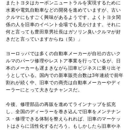
またトヨタはカーボンニュートラルを実現するために
水素や電気自動車などの開発を進めていますが、古い
クルマにもすごく興味があるようです。よくトヨタ関
係の人を旧車のイベント会場でも見かけます。それに
何と言っても豊田章男社長はガソリン臭いクルマが好
きだと言っていますからね（笑）」
ヨーロッパでは多くの自動車メーカーが自社の古いク
ルマのパーツ修理やレストア事業を行っているが、日
本のメーカーも遅まきながら旧車ビジネスに乗り出そ
うとしている。国内での新車販売台数は3年連続で前年
割れが続く中、旧車での商売は自動車メーカーやディ
ーラーにとって大きなチャンスだ。
今後、修理部品の再販を進めてラインナップを拡充
し、全国のディーラーを巻き込んで旧車をメンテナン
ス・修理できる体制を整えられれば、旧車のマーケッ
トはさらに活性化するだろう。もしかしたら旧車やネ