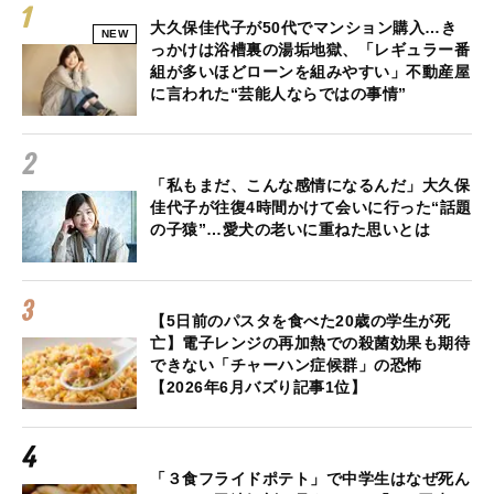
大久保佳代子が50代でマンション購入…き
NEW
っかけは浴槽裏の湯垢地獄、「レギュラー番
組が多いほどローンを組みやすい」不動産屋
に言われた“芸能人ならではの事情”
「私もまだ、こんな感情になるんだ」大久保
佳代子が往復4時間かけて会いに行った“話題
の子猿”…愛犬の老いに重ねた思いとは
【5日前のパスタを食べた20歳の学生が死
亡】電子レンジの再加熱での殺菌効果も期待
できない「チャーハン症候群」の恐怖
【2026年6月バズり記事1位】
「３食フライドポテト」で中学生はなぜ死ん