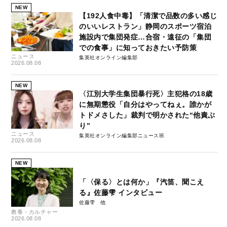
NEW
【192人食中毒】「清潔で品数の多い感じ
のいいレストラン」静岡のスポーツ宿泊
施設内で集団発症…合宿・遠征の「集団
での食事」に知っておきたい予防策
ニュース
集英社オンライン編集部
2026.08.08
NEW
〈江別大学生集団暴行死〉主犯格の18歳
に無期懲役「自分はやってねぇ。誰かが
トドメさした」裁判で明かされた“他責ぶ
り”
ニュース
集英社オンライン編集部ニュース班
2026.08.08
NEW
「〈保る〉とは何か」『汽笛、聞こえ
る』佐藤雫 インタビュー
佐藤雫
教養・カルチャー
2026.08.08