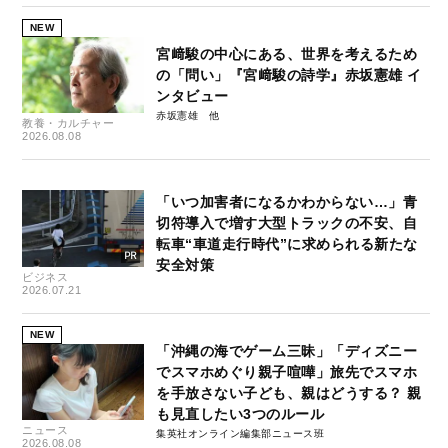
NEW
宮﨑駿の中心にある、世界を考えるため
の「問い」『宮﨑駿の詩学』赤坂憲雄 イ
ンタビュー
赤坂憲雄
教養・カルチャー
2026.08.08
「いつ加害者になるかわからない…」青
切符導入で増す大型トラックの不安、自
転車“車道走行時代”に求められる新たな
安全対策
ビジネス
2026.07.21
NEW
「沖縄の海でゲーム三昧」「ディズニー
でスマホめぐり親子喧嘩」旅先でスマホ
を手放さない子ども、親はどうする？ 親
も見直したい3つのルール
ニュース
集英社オンライン編集部ニュース班
2026.08.08