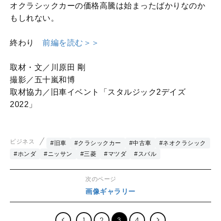
オクラシックカーの価格高騰は始まったばかりなのか
もしれない。
終わり
前編を読む＞＞
取材・文／川原田 剛
撮影／五十嵐和博
取材協力／旧車イベント「スタルジック2デイズ
2022」
ビジネス
#旧車
#クラシックカー
#中古車
#ネオクラシック
#ホンダ
#ニッサン
#三菱
#マツダ
#スバル
次のページ
画像ギャラリー
1
2
3
4