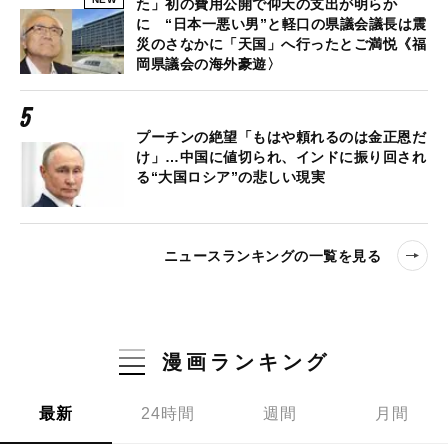
た」初の費用公開で仰天の支出が明らか
に “日本一悪い男”と軽口の県議会議長は震
災のさなかに「天国」へ行ったとご満悦《福
岡県議会の海外豪遊〉
プーチンの絶望「もはや頼れるのは金正恩だ
け」…中国に値切られ、インドに振り回され
る“大国ロシア”の悲しい現実
ニュースランキングの一覧を見る
漫画ランキング
最新
24時間
週間
月間