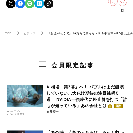
13
TOP
ビジネス
「お金がなくて」19万円で買ったトヨタ中古車が30倍以上の
会員限定記事
AI相場「第2幕」へ！ バブルはまだ崩壊
していない…大化け期待の注目銘柄５
選！ NVIDIA一強時代に終止符を打つ「誰
もが知っている」あの会社とは
有料
ニュース
石井僚一
2026.08.03
「あの時、広島の人たちは、もっと熱か