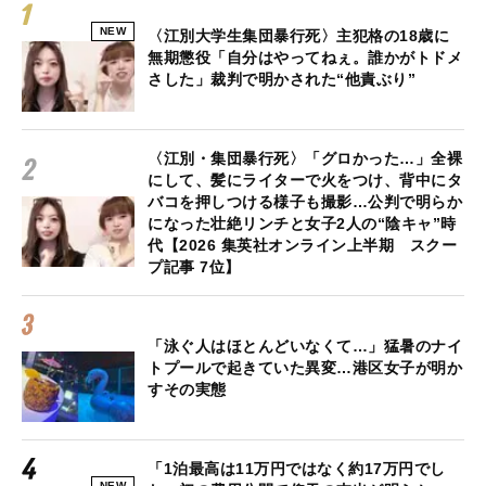
NEW
〈江別大学生集団暴行死〉主犯格の18歳に
無期懲役「自分はやってねぇ。誰かがトドメ
さした」裁判で明かされた“他責ぶり”
〈江別・集団暴行死〉「グロかった…」全裸
にして、髪にライターで火をつけ、背中にタ
バコを押しつける様子も撮影…公判で明らか
になった壮絶リンチと女子2人の“陰キャ”時
代【2026 集英社オンライン上半期 スクー
プ記事 7位】
「泳ぐ人はほとんどいなくて…」猛暑のナイ
トプールで起きていた異変…港区女子が明か
すその実態
「1泊最高は11万円ではなく約17万円でし
NEW