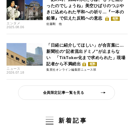
ったのでしょうね」美空ひばりのつぶや
きに込められた平和への祈り…『一本の
鉛筆』で伝えた反戦への意志
有料
エンタメ
佐藤剛
2025.08.06
「日経に紹介してほしい」が合言葉に…
新聞社の“記者流出ドミノ”が止まらな
い 「TikToker化まで求められた」現場
記者から不満続出
有料
ニュース
集英社オンライン編集部ニュース班
2026.07.18
会員限定記事一覧を見る
新着記事