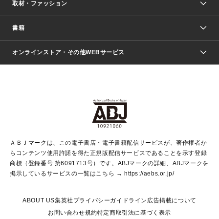
取材・ファッション
少年マンガ
週刊少年ジャンプ
書籍
ファッション・美容
青年マンガ
ジャンプSQ.
Seventeen
週刊ヤングジャンプ
オンラインストア・その他WEBサービス
文芸・文庫・総合
芸能・情報・スポーツ
少女マンガ
Vジャンプ
non-no Web
ヤングジャンプ定期購読デジタル
すばる
Myojo
オンラインストア
りぼん
学芸・ノンフィクション・新書
最強ジャンプ
女性マンガ
@BAILA
ヤンジャン＋
小説すばる
週プレNEWS
マーガレット
集英社OTOコンテンツ
集英社 学芸編集部
少年ジャンプ＋
その他WEBサービス
クッキー
ライトノベル・ノベライズ
MAQUIA ONLINE
となりのヤングジャンプ
集英社 文芸ステーション
週プレ グラジャパ！
別冊マーガレット
SHUEISHA MANGA-ART HERITAGE
集英社 ビジネス書
ゼブラック
ココハナ
SHUEISHA ADNAVI
SPUR.JP
集英社Webマガジン Cobalt
グランドジャンプ
web 集英社文庫
キッズ
web Sportiva
マンガMee
ジャンプキャラクターズストア
集英社新書
ジャンプルーキー！
月刊オフィスユー
ＡＢＪマークは、この電子書店・電子書籍配信サービスが、著作権者か
EDITOR'S LAB
LEE
集英社オレンジ文庫
ウルトラジャンプ
青春と読書
パラスポ＋！
らコンテンツ使用許諾を得た正規版配信サービスであることを示す登録
集英社みらい文庫
リマコミ＋
HAPPY PLUS STORE
集英社新書プラス
ジャンプTOON
商標（登録番号 第6091713号）です。ABJマークの詳細、ABJマークを
Marisol
シフォン文庫
アジア人物史
S-KIDS.LAND
マンガMeets
掲示しているサービスの一覧はこちら →
https://aebs.or.jp/
shueisha vox
よみタイ
S-MANGA
Web éclat
ダッシュエックス文庫
LEEマルシェ
kotoba
集英社ジャンプリミックス
ABOUT US
集英社プライバシーガイドライン
広告掲載について
T JAPAN:The New York Times Style Magazine
JUMP j BOOKS
お問い合わせ
規約
特定商取引法に基づく表示
SHOP Marisol
e!集英社
集英社コミック文庫