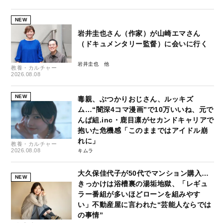
NEW
岩井圭也さん（作家）が山崎エマさん
（ドキュメンタリー監督）に会いに行く
岩井圭也
教養・カルチャー
2026.08.08
NEW
毒親、ぶつかりおじさん、ルッキズ
ム…“闇深4コマ漫画”で10万いいね、元で
んぱ組.inc・鹿目凛がセカンドキャリアで
抱いた危機感「このままではアイドル崩
れに」
教養・カルチャー
2026.08.08
キムラ
大久保佳代子が50代でマンション購入…
NEW
きっかけは浴槽裏の湯垢地獄、「レギュ
ラー番組が多いほどローンを組みやす
い」不動産屋に言われた“芸能人ならでは
の事情”