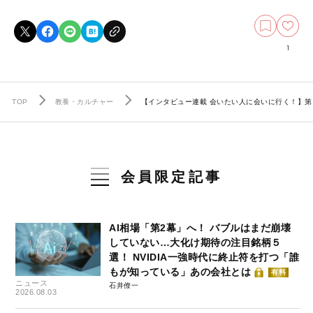
1
TOP
教養・カルチャー
【インタビュー連載 会いたい人に会いに行く！】
会員限定記事
AI相場「第2幕」へ！ バブルはまだ崩壊
していない…大化け期待の注目銘柄５
選！ NVIDIA一強時代に終止符を打つ「誰
もが知っている」あの会社とは
有料
ニュース
石井僚一
2026.08.03