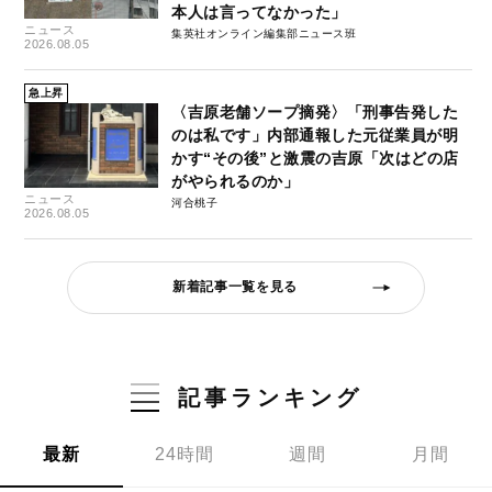
本人は言ってなかった」
ニュース
集英社オンライン編集部ニュース班
2026.08.05
急上昇
〈吉原老舗ソープ摘発〉「刑事告発した
のは私です」内部通報した元従業員が明
かす“その後”と激震の吉原「次はどの店
がやられるのか」
ニュース
河合桃子
2026.08.05
新着記事一覧を見る
記事ランキング
最新
24時間
週間
月間