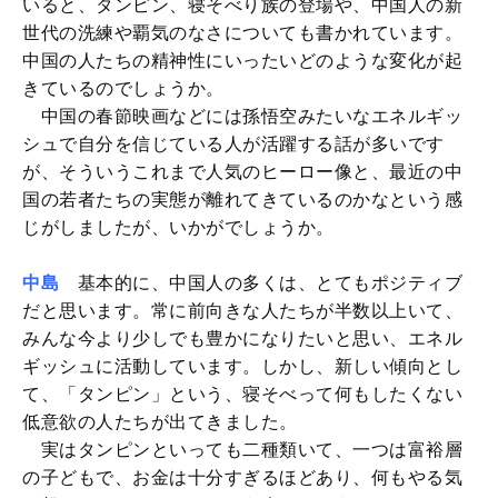
いると、タンピン、寝そべり族の登場や、中国人の新
世代の洗練や覇気のなさについても書かれています。
中国の人たちの精神性にいったいどのような変化が起
きているのでしょうか。
中国の春節映画などには孫悟空みたいなエネルギッ
シュで自分を信じている人が活躍する話が多いです
が、そういうこれまで人気のヒーロー像と、最近の中
国の若者たちの実態が離れてきているのかなという感
じがしましたが、いかがでしょうか。
中島
基本的に、中国人の多くは、とてもポジティブ
だと思います。常に前向きな人たちが半数以上いて、
みんな今より少しでも豊かになりたいと思い、エネル
ギッシュに活動しています。しかし、新しい傾向とし
て、「タンピン」という、寝そべって何もしたくない
低意欲の人たちが出てきました。
実はタンピンといっても二種類いて、一つは富裕層
の子どもで、お金は十分すぎるほどあり、何もやる気