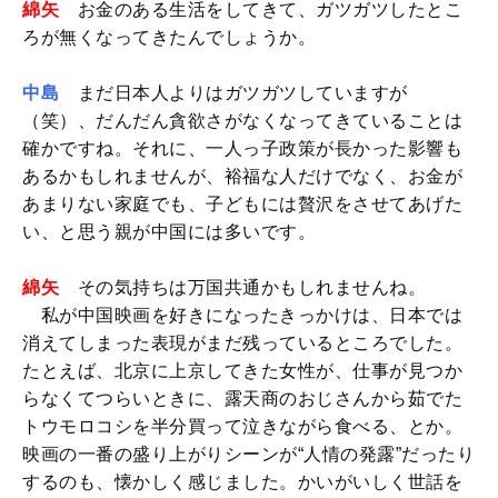
綿矢
お金のある生活をしてきて、ガツガツしたとこ
ろが無くなってきたんでしょうか。
中島
まだ日本人よりはガツガツしていますが
（笑）、だんだん貪欲さがなくなってきていることは
確かですね。それに、一人っ子政策が長かった影響も
あるかもしれませんが、裕福な人だけでなく、お金が
あまりない家庭でも、子どもには贅沢をさせてあげた
い、と思う親が中国には多いです。
綿矢
その気持ちは万国共通かもしれませんね。
私が中国映画を好きになったきっかけは、日本では
消えてしまった表現がまだ残っているところでした。
たとえば、北京に上京してきた女性が、仕事が見つか
らなくてつらいときに、露天商のおじさんから茹でた
トウモロコシを半分買って泣きながら食べる、とか。
映画の一番の盛り上がりシーンが“人情の発露”だったり
するのも、懐かしく感じました。かいがいしく世話を