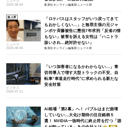
ニュース
2026.08.06
集英社オンライン編集部ニュース班
急上昇
「ロケバスはスタッフがいつ戻ってきて
もおかしくない…」と無罪主張の元ジャ
ンポケ斉藤被告に懲役7年求刑「反省の情
もない」被害を訴える女性は「ハニトラ
扱いされ…絶対許せない」
ニュース
2026.08.06
集英社オンライン編集部ニュース班
「いつ加害者になるかわからない…」青
切符導入で増す大型トラックの不安、自
転車“車道走行時代”に求められる新たな
安全対策
ビジネス
2026.07.21
AI相場「第2幕」へ！ バブルはまだ崩壊
していない…大化け期待の注目銘柄５
選！ NVIDIA一強時代に終止符を打つ「誰
もが知っている」あの会社とは
有料