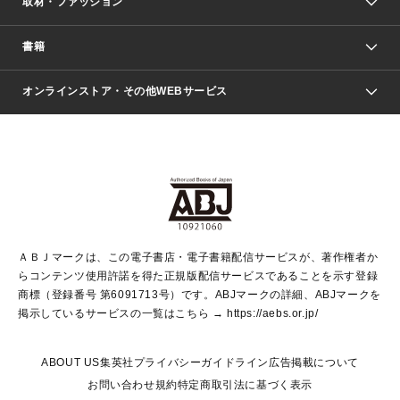
取材・ファッション
少年マンガ
週刊少年ジャンプ
書籍
ファッション・美容
青年マンガ
ジャンプSQ.
Seventeen
週刊ヤングジャンプ
オンラインストア・その他WEBサービス
文芸・文庫・総合
芸能・情報・スポーツ
少女マンガ
Vジャンプ
non-no Web
ヤングジャンプ定期購読デジタル
すばる
Myojo
オンラインストア
りぼん
学芸・ノンフィクション・新書
最強ジャンプ
女性マンガ
@BAILA
ヤンジャン＋
小説すばる
週プレNEWS
マーガレット
集英社OTOコンテンツ
集英社 学芸編集部
少年ジャンプ＋
その他WEBサービス
クッキー
ライトノベル・ノベライズ
MAQUIA ONLINE
となりのヤングジャンプ
集英社 文芸ステーション
週プレ グラジャパ！
別冊マーガレット
SHUEISHA MANGA-ART HERITAGE
集英社 ビジネス書
ゼブラック
ココハナ
SHUEISHA ADNAVI
SPUR.JP
集英社Webマガジン Cobalt
グランドジャンプ
web 集英社文庫
キッズ
web Sportiva
マンガMee
ジャンプキャラクターズストア
集英社新書
ジャンプルーキー！
月刊オフィスユー
ＡＢＪマークは、この電子書店・電子書籍配信サービスが、著作権者か
EDITOR'S LAB
LEE
集英社オレンジ文庫
ウルトラジャンプ
青春と読書
パラスポ＋！
らコンテンツ使用許諾を得た正規版配信サービスであることを示す登録
集英社みらい文庫
リマコミ＋
HAPPY PLUS STORE
集英社新書プラス
ジャンプTOON
商標（登録番号 第6091713号）です。ABJマークの詳細、ABJマークを
Marisol
シフォン文庫
アジア人物史
S-KIDS.LAND
マンガMeets
掲示しているサービスの一覧はこちら →
https://aebs.or.jp/
shueisha vox
よみタイ
S-MANGA
Web éclat
ダッシュエックス文庫
LEEマルシェ
kotoba
集英社ジャンプリミックス
ABOUT US
集英社プライバシーガイドライン
広告掲載について
T JAPAN:The New York Times Style Magazine
JUMP j BOOKS
お問い合わせ
規約
特定商取引法に基づく表示
SHOP Marisol
e!集英社
集英社コミック文庫