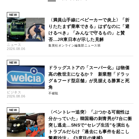
NEW
〈満員山手線にベビーカーで炎上〉「折
りたたまず乗車できる」はずなのに「避
けるべき」「みんなで守るもの」と賛
否…JR東日本が示した見解
ニュース
集英社オンライン編集部ニュース班
2026.08.06
NEW
ドラッグストアの「スーパー化」は物価
高の救世主になるか？ 新業態「ドラッ
グ＆フード型店舗」が見据える勝算と死
角
ビジネス
不破聡
2026.08.06
NEW
〈ベントレー追突〉「ぶつかる可能性は
分かっていた」韓国籍の刺青男が7台に衝
突し逃走…SNSで“セレブ生活”を演出も
トラブルだらけ「過去にも事件を起こし
警察沙汰」《3度目の逮捕》