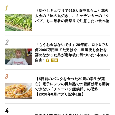
〈冷やしキュウリで510人食中毒も…〉花火
大会の「豚の丸焼き」、キッチンカーの「ケ
バブ」も…酷暑の夏祭りで注意したい食べ物
「もうお金はないです」20年前、ロト6で３
億2000万円当てた男は今…当選後も会社を
辞めなかった男が定年後に気づいた“本当の
自由”
有料
【5日前のパスタを食べた20歳の学生が死
亡】電子レンジの再加熱での殺菌効果も期待
できない「チャーハン症候群」の恐怖
【2026年6月バズり記事1位】