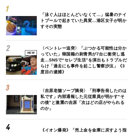
「泳ぐ人はほとんどいなくて…」猛暑のナイ
トプールで起きていた異変…港区女子が明か
すその実態
〈ベントレー追突〉「ぶつかる可能性は分か
NEW
っていた」韓国籍の刺青男が7台に衝突し逃
走…SNSで“セレブ生活”を演出もトラブルだ
らけ「過去にも事件を起こし警察沙汰」《3
度目の逮捕》
〈吉原老舗ソープ摘発〉「刑事告発したのは
私です」内部通報した元従業員が明かす“そ
の後”と激震の吉原「次はどの店がやられる
のか」
《イオン爆発》「売上金を金庫に戻すよう指