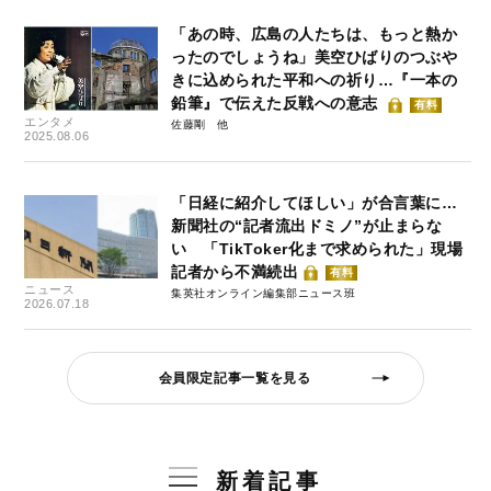
「あの時、広島の人たちは、もっと熱か
ったのでしょうね」美空ひばりのつぶや
きに込められた平和への祈り…『一本の
鉛筆』で伝えた反戦への意志
有料
エンタメ
佐藤剛
2025.08.06
「日経に紹介してほしい」が合言葉に…
新聞社の“記者流出ドミノ”が止まらな
い 「TikToker化まで求められた」現場
記者から不満続出
有料
ニュース
集英社オンライン編集部ニュース班
2026.07.18
会員限定記事一覧を見る
新着記事