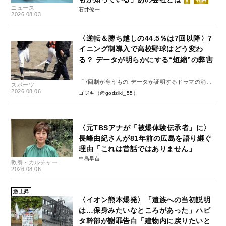
ニュース
石井僚一
2026.08.03
〈逆転＆勝ち越しの44.5％は7回以降〉7
イニング制導入で高校野球はどう変わ
る？ データが明らかにする“短縮”の弊害
「7回制が奪うもの-データが証明するドラマの消
スポーツ
失-」
2026.08.06
ゴジキ（@godziki_55）
〈元TBSアナが「被爆体験伝承者」に〉
長峰由紀さんが81年前の広島を語り継ぐ
理由「これは昔話ではありません」
中島早苗
教養・カルチャー
2026.08.06
急上昇
〈イオン熊本爆発〉「遺族への当初説明
は…保身みたいなところがあった」ハビ
タ幹部が謝罪告白「建物内に戻りたいと