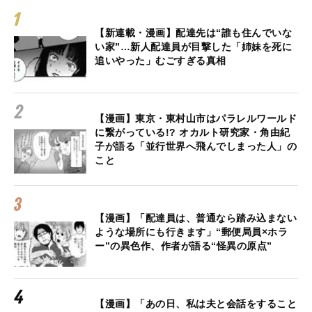
【新連載・漫画】配達先は“誰も住んでいな
い家”…新人配達員が目撃した「姉妹を死に
追いやった」むごすぎる真相
【漫画】東京・東村山市はパラレルワールド
に繋がっている!? オカルト研究家・角由紀
子が語る「並行世界へ飛んでしまった人」の
こと
【漫画】「配達員は、普通なら踏み込まない
ような場所にも行きます」“郵便局員×ホラ
ー”の異色作、作者が語る“怪異の原点”
【漫画】「あの日、私は夫と会話をすること