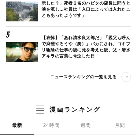
示した？」死者２名のハビタの店長に問うと
涙を流し…社員は「入口によっては入れたこ
ともあったようです」
【哀悼】「あれ清水良太郎だ」「親父も呼ん
で麻雀やろうや（笑）」バカにされ、ゴキブ
リ駆除の仕事の後に死を考えた後、父・清水
アキラの言葉に号泣した日
ニュースランキングの一覧を見る
漫画ランキング
最新
24時間
週間
月間