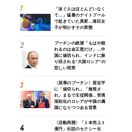
「泳ぐ人はほとんどいなく
て…」猛暑のナイトプール
で起きていた異変…港区女
子が明かすその実態
プーチンの絶望「もはや頼
れるのは金正恩だけ」…中
国に値切られ、インドに振
り回される“大国ロシア”の
悲しい現実
〈屈辱のプーチン〉習近平
に「値切られ」「無視さ
れ」まるで主従関係…苦境
深刻化のロシアが中国の属
国になりつつある背景
〈活動再開〉「１本売上１
億円」伝説のセクシー女