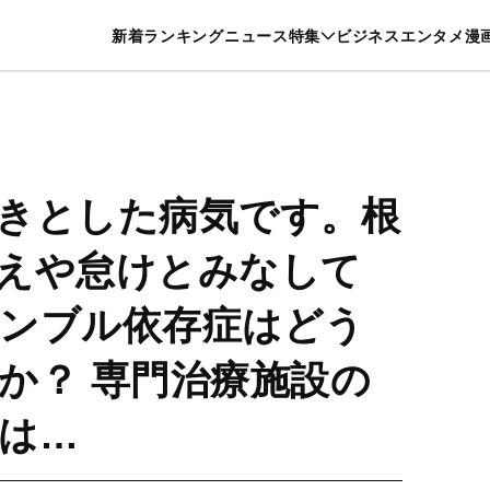
特集一覧を見る
漫画一覧を見る
新着
ランキング
ニュース
特集
ビジネス
エンタメ
漫
養・カルチャー
暮らし
スポーツ
ヘルスケア
美容
グルメ
きとした病気です。根
えや怠けとみなして
ンブル依存症はどう
か？ 専門治療施設の
は…