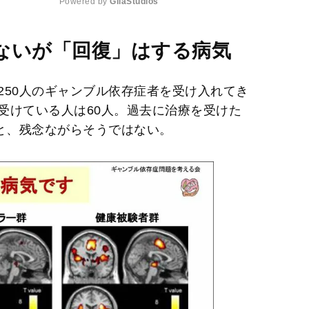
Powered by 
GliaStudios
M
ないが「回復」はする病気
u
t
250人のギャンブル依存症者を受け入れてき
e
受けている人は60人。過去に治療を受けた
うと、残念ながらそうではない。