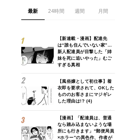
最新
24時間
週間
月間
【新連載・漫画】配達先
は“誰も住んでいない家”…
新人配達員が目撃した「姉
妹を死に追いやった」むご
すぎる真相
【風俗嬢として初仕事】着
衣即を要求されて、OKした
もののお客さまにマジギレ
した理由は!? (4)
【漫画】「配達員は、普通
なら踏み込まないような場
所にも行きます」“郵便局員
×ホラー”の異色作、作者が