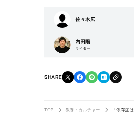
佐々木広
内田陽
ライター
SHARE
TOP
教養・カルチャー
「依存症は