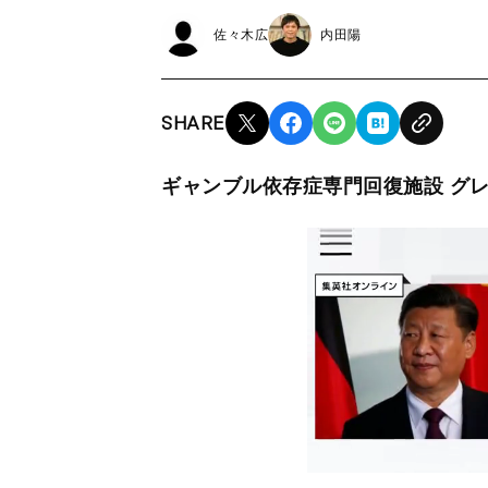
佐々木広
内田陽
SHARE
ギャンブル依存症専門回復施設 グレ