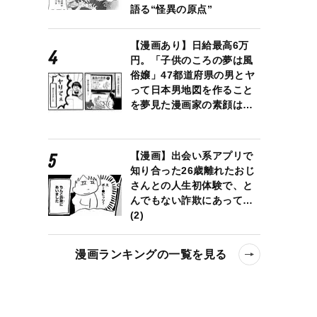
語る“怪異の原点”
【漫画あり】日給最高6万
円。「子供のころの夢は風
俗嬢」47都道府県の男とヤ
って日本男地図を作ること
を夢見た漫画家の素顔は…
【漫画】出会い系アプリで
知り合った26歳離れたおじ
さんとの人生初体験で、と
んでもない詐欺にあって…
(2)
漫画ランキングの一覧を見る
いけない」ギャンブル依存症はどうやって治療するのか？ 専門治療