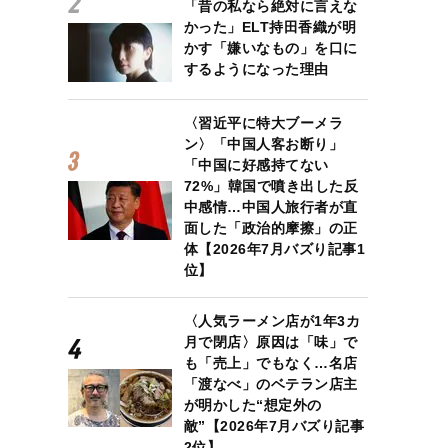
「昔の私なら絶対に言えな
かった」ELT持田香織が明
かす「嫌いなもの」を口に
するようになった理由
〈習近平に特大ブーメラ
ン〉「中国人客お断り」
「中国に好感持てない
72%」韓国で噴き出した反
中感情…中国人旅行者が直
面した「政治的摩擦」の正
体【2026年7月バズり記事1
位】
〈人気ラーメン店が1年3カ
月で閉店〉原因は「味」で
も「売上」でもなく…名店
「渡なべ」のベテラン店主
が明かした“想定外の
敵”【2026年7月バズり記事
2位】