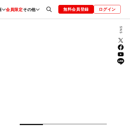
無料会員登録
ログイン
画
会員限定
その他
ファッション
恋愛・結婚
編集部
お知らせ