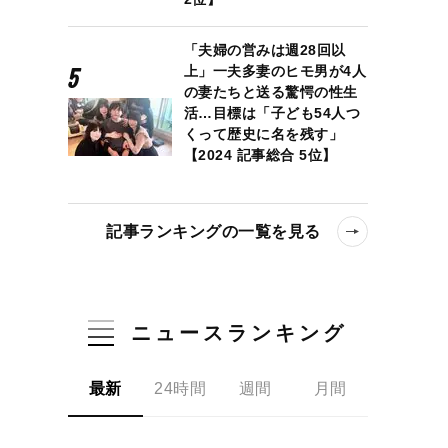
「夫婦の営みは週28回以
上」一夫多妻のヒモ男が4人
の妻たちと送る驚愕の性生
活…目標は「子ども54人つ
くって歴史に名を残す」
【2024 記事総合 5位】
記事ランキングの一覧を見る
ニュースランキング
最新
24時間
週間
月間