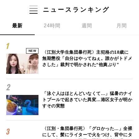
ニュースランキング
最新
24時間
週間
月間
NEW
〈江別大学生集団暴行死〉主犯格の18歳に
無期懲役「自分はやってねぇ。誰かがトドメ
さした」裁判で明かされた“他責ぶり”
「泳ぐ人はほとんどいなくて…」猛暑のナイ
トプールで起きていた異変…港区女子が明か
すその実態
〈江別・集団暴行死〉「グロかった…」全裸
にして、髪にライターで火をつけ、背中にタ