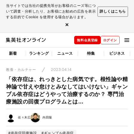
当サイトでは当社の提携先等がお客様のニーズ等につ
いて調査・分析したり、お客様にお勧めの広告を表示
詳しくはこちら
する目的で Cookie を使用する場合があります。
×
無料会員登録
ログイン
新着
ランキング
ニュース
特集
ビジネス
2023.04.14
教養・カルチャー
「依存症は、れっきとした病気です。根性論や精
神論で甘えや怠けとみなしてはいけない」ギャン
ブル依存症はどうやって治療するのか？ 専門治
療施設の回復プログラムとは…
佐々木広
内田陽
#依存症回復施設
#ギャンブル依存症