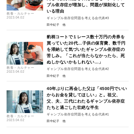
ブル依存症が増加し、問題が深刻化して
いる理由
教養・カルチャー
2023.04.02
ギャンブル依存症問題を考える会代表#3
田中紀子
豹柄コートで１レース数十万円の舟券を
買っていた20代…子供の保育費、数千円
を滞納して気づいたギャンブル依存症の
苦しみ。「これが当たらなかったら、死
ぬしかないかもしれない…」
教養・カルチャー
ギャンブル依存症問題を考える会代表#2
2023.04.02
田中紀子
40年ぶりに再会した父は「4500円でいい
からお金を貸してほしい」と。祖父、
父、夫、三代にわたるギャンブル依存症
たちと過ごした壮絶な半生
ギャンブル依存症問題を考える会代表#1
教養・カルチャー
2023.04.02
田中紀子