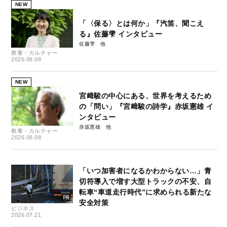
NEW
「〈保る〉とは何か」『汽笛、聞こえ
る』佐藤雫 インタビュー
佐藤雫
教養・カルチャー
2026.08.08
NEW
宮﨑駿の中心にある、世界を考えるため
の「問い」『宮﨑駿の詩学』赤坂憲雄 イ
ンタビュー
赤坂憲雄
教養・カルチャー
2026.08.08
「いつ加害者になるかわからない…」青
切符導入で増す大型トラックの不安、自
転車“車道走行時代”に求められる新たな
安全対策
ビジネス
2026.07.21