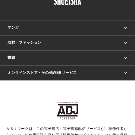
マンガ
取材・ファッション
少年マンガ
週刊少年ジャンプ
書籍
ファッション・美容
青年マンガ
ジャンプSQ.
Seventeen
週刊ヤングジャンプ
オンラインストア・その他WEBサービス
文芸・文庫・総合
芸能・情報・スポーツ
少女マンガ
Vジャンプ
non-no Web
ヤングジャンプ定期購読デジタル
すばる
Myojo
オンラインストア
りぼん
学芸・ノンフィクション・新書
最強ジャンプ
女性マンガ
@BAILA
ヤンジャン＋
小説すばる
週プレNEWS
マーガレット
集英社OTOコンテンツ
集英社 学芸編集部
少年ジャンプ＋
その他WEBサービス
クッキー
ライトノベル・ノベライズ
MAQUIA ONLINE
となりのヤングジャンプ
集英社 文芸ステーション
週プレ グラジャパ！
別冊マーガレット
SHUEISHA MANGA-ART HERITAGE
集英社 ビジネス書
ゼブラック
ココハナ
SHUEISHA ADNAVI
SPUR.JP
集英社Webマガジン Cobalt
グランドジャンプ
web 集英社文庫
キッズ
web Sportiva
マンガMee
ジャンプキャラクターズストア
集英社新書
ジャンプルーキー！
月刊オフィスユー
ＡＢＪマークは、この電子書店・電子書籍配信サービスが、著作権者か
EDITOR'S LAB
LEE
集英社オレンジ文庫
ウルトラジャンプ
青春と読書
パラスポ＋！
らコンテンツ使用許諾を得た正規版配信サービスであることを示す登録