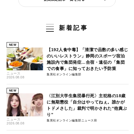
新着記事
NEW
【192人食中毒】「清潔で品数の多い感じ
のいいレストラン」静岡のスポーツ宿泊
施設内で集団発症…合宿・遠征の「集団
での食事」に知っておきたい予防策
ニュース
集英社オンライン編集部
2026.08.08
NEW
〈江別大学生集団暴行死〉主犯格の18歳
に無期懲役「自分はやってねぇ。誰かが
トドメさした」裁判で明かされた“他責ぶ
り”
ニュース
集英社オンライン編集部ニュース班
2026.08.08