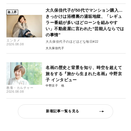
大久保佳代子が50代でマンション購入…
急上昇
きっかけは浴槽裏の湯垢地獄、「レギュ
ラー番組が多いほどローンを組みやす
い」不動産屋に言われた“芸能人ならでは
の事情”
エンタメ
大久保佳代子のほどほどな毎日#22
2026.08.08
大久保佳代子
名画の歴史と背景を知り、時空を超えて
旅をする『旅から生まれた名画』中野京
子 インタビュー
中野京子
教養・カルチャー
2026.08.08
新着記事一覧を見る