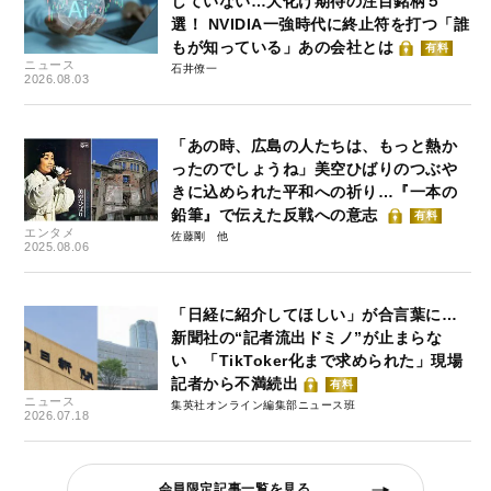
していない…大化け期待の注目銘柄５
選！ NVIDIA一強時代に終止符を打つ「誰
もが知っている」あの会社とは
有料
ニュース
石井僚一
2026.08.03
「あの時、広島の人たちは、もっと熱か
ったのでしょうね」美空ひばりのつぶや
きに込められた平和への祈り…『一本の
鉛筆』で伝えた反戦への意志
有料
エンタメ
佐藤剛
2025.08.06
「日経に紹介してほしい」が合言葉に…
新聞社の“記者流出ドミノ”が止まらな
い 「TikToker化まで求められた」現場
記者から不満続出
有料
ニュース
集英社オンライン編集部ニュース班
2026.07.18
会員限定記事一覧を見る