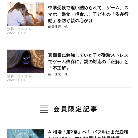
中学受験で追い詰められて、ゲーム、ス
マホ、過食・拒食…。子どもの「依存行
動」を防ぐ親の心がけ
前田佳宏
教養・カルチャー
2022.11.19
真面目に勉強していた子が受験ストレス
でゲーム依存に。親の対応の「正解」と
「不正解」
前田佳宏
教養・カルチャー
2022.11.19
会員限定記事
AI相場「第2幕」へ！ バブルはまだ崩壊