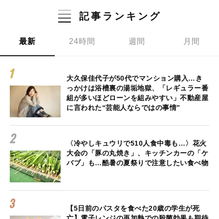
記事ランキング
最新
24時間
週間
月間
大久保佳代子が50代でマンション購入…き
っかけは浴槽裏の湯垢地獄、「レギュラー番
組が多いほどローンを組みやすい」不動産屋
に言われた“芸能人ならではの事情”
〈冷やしキュウリで510人食中毒も…〉花火
大会の「豚の丸焼き」、キッチンカーの「ケ
バブ」も…酷暑の夏祭りで注意したい食べ物
【5日前のパスタを食べた20歳の学生が死
亡】電子レンジの再加熱での殺菌効果も期待