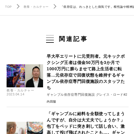
TOP
教養・カルチャー
「依存症は、れっきとした病気です。根性論や精神
関連記事
早大卒エリートに元受刑者。元キックボ
クシング王者は借金50万円を3か月で
1000万円に膨らませて路上生活者に転
落…元依存症で回復状態を維持するギャ
ンブル依存症専門回復施設のスタッフた
ち
教養・カルチャー
2023.04.14
ギャンブル依存症専門回復施設 グレイス・ロード#2
内田陽
「ギャンブルに給料を全額使ってしまう
んですが、自分は大丈夫でしょうか？」
包丁をベッドに突き刺して話し合い、激
高して投げ飛ばされたことも…。ギャン