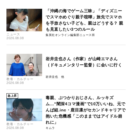
「沖縄の海でゲーム三昧」「ディズニー
でスマホめぐり親子喧嘩」旅先でスマホ
を手放さない子ども、親はどうする？ 親
も見直したい3つのルール
ニュース
集英社オンライン編集部ニュース班
2026.08.08
岩井圭也さん（作家）が山崎エマさん
（ドキュメンタリー監督）に会いに行く
岩井圭也
教養・カルチャー
2026.08.08
急上昇
毒親、ぶつかりおじさん、ルッキズ
ム…“闇深4コマ漫画”で10万いいね、元で
んぱ組.inc・鹿目凛がセカンドキャリアで
抱いた危機感「このままではアイドル崩
れに」
教養・カルチャー
2026.08.08
キムラ