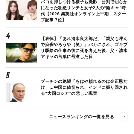
バコを押しつける様子も撮影…公判で明らか
になった壮絶リンチと女子2人の“陰キャ”時
代【2026 集英社オンライン上半期 スクー
プ記事 7位】
【哀悼】「あれ清水良太郎だ」「親父も呼ん
で麻雀やろうや（笑）」バカにされ、ゴキブ
リ駆除の仕事の後に死を考えた後、父・清水
アキラの言葉に号泣した日
プーチンの絶望「もはや頼れるのは金正恩だ
け」…中国に値切られ、インドに振り回され
る“大国ロシア”の悲しい現実
ニュースランキングの一覧を見る