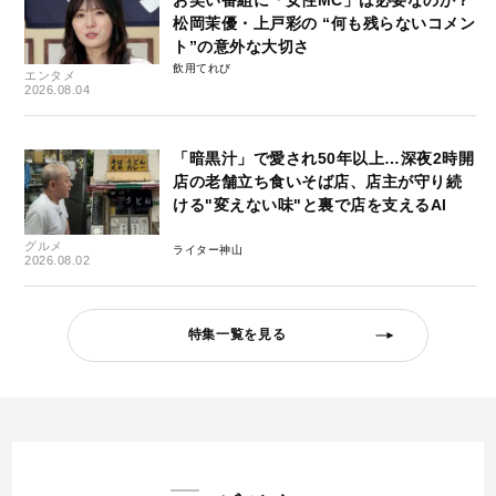
松岡茉優・上戸彩の “何も残らないコメン
ト”の意外な大切さ
飲用てれび
エンタメ
2026.08.04
「暗黒汁」で愛され50年以上…深夜2時開
店の老舗立ち食いそば店、店主が守り続
ける"変えない味"と裏で店を支えるAI
グルメ
ライター神山
2026.08.02
特集一覧を見る