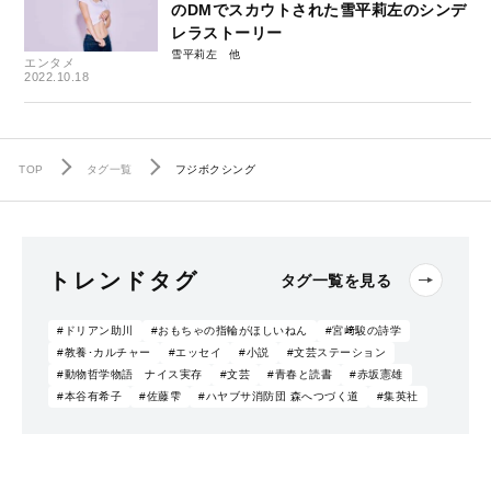
のDMでスカウトされた雪平莉左のシンデ
レラストーリー
雪平莉左
エンタメ
2022.10.18
TOP
タグ一覧
フジボクシング
トレンドタグ
タグ一覧を見る
#ドリアン助川
#おもちゃの指輪がほしいねん
#宮﨑駿の詩学
#教養･カルチャー
#エッセイ
#小説
#文芸ステーション
#動物哲学物語 ナイス実存
#文芸
#青春と読書
#赤坂憲雄
#本谷有希子
#佐藤雫
#ハヤブサ消防団 森へつづく道
#集英社