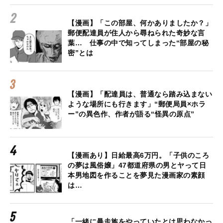
【漫画】「この部屋、何かありましたか？」
郵便配達員が住人から尋ねられた奇妙な言
葉… 仕事の中で知ってしまった“部屋の秘
密”とは
【漫画】「配達員は、普通なら踏み込まない
ような場所にも行きます」“郵便局員×ホラ
ー”の異色作、作者が語る“怪異の原点”
【漫画あり】日給最高6万円。「子供のころ
の夢は風俗嬢」47都道府県の男とヤって日
本男地図を作ることを夢見た漫画家の素顔
は…
「一緒に暴走族をやっていたとは思わなかっ