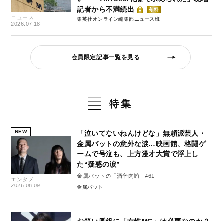
記者から不満続出
有料
ニュース
集英社オンライン編集部ニュース班
2026.07.18
会員限定記事一覧を見る
特集
NEW
「泣いてないねんけどな」無頼派芸人・
金属バットの意外な涙…映画館、格闘ゲ
ームで号泣も、上方漫才大賞で浮上し
た“疑惑の涙”
金属バットの「酒辛肉鮪」#61
エンタメ
2026.08.09
金属バット
お笑い番組に「女性MC」は必要なのか？