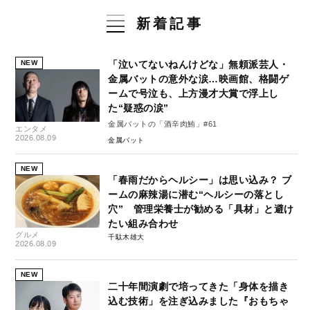
新着記事
NEW
「泣いてないねんけどな」無頼派芸人・
金属バットの意外な涙…映画館、格闘ゲ
ームで号泣も、上方漫才大賞で浮上し
た“疑惑の涙”
金属バットの「酒辛肉鮪」#61
エンタメ
2026.08.09
金属バット
NEW
「春雨だからヘルシー」は思い込み？ ブ
ームの麻辣湯に潜む“ヘルシーの落とし
穴” 管理栄養士が勧める「具材」と避け
たい組み合わせ
グルメ
千駄木雄大
2026.08.09
NEW
二十年間演劇で培ってきた「身体を描き
込む技術」を注ぎ込みました『おもちゃ