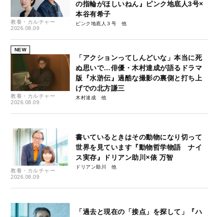
の指輪がほしいねん』ピンク地底人3号×
本谷有希子
教養・カルチャー
ピンク地底人３号
2026.08.09
NEW
「アクションってしんどいな」本当に死
ぬ思いで…俳優・木村達成が語るドラマ
版『水滸伝』過酷な撮影の裏側と打ち上
げでの北方謙三
教養・カルチャー
木村達成
2026.08.09
書いているときはその動物になり切って
世界を見ています『動物哲学物語 ナイ
ス実存』ドリアン助川×俵 万智
ドリアン助川
教養・カルチャー
2026.08.09
「過去と現在の「接点」を探して」『ハ