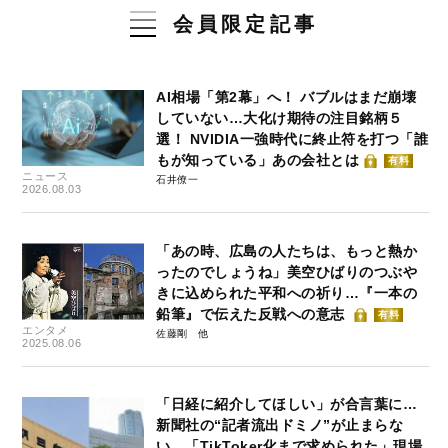
会員限定記事
AI相場「第2幕」へ！ バブルはまだ崩壊
していない…大化け期待の注目銘柄５
選！ NVIDIA一強時代に終止符を打つ「誰
もが知っている」あの会社とは
有料
ニュース
石井僚一
2026.08.03
「あの時、広島の人たちは、もっと熱か
ったのでしょうね」美空ひばりのつぶや
きに込められた平和への祈り…『一本の
鉛筆』で伝えた反戦への意志
有料
エンタメ
佐藤剛
2025.08.06
「日経に紹介してほしい」が合言葉に…
新聞社の“記者流出ドミノ”が止まらな
い 「TikToker化まで求められた」現場