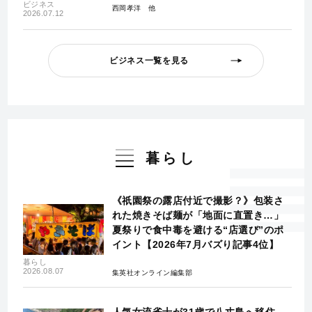
ビジネス
西岡孝洋
2026.07.12
ビジネス一覧を見る
暮らし
《祇園祭の露店付近で撮影？》包装さ
れた焼きそば麺が「地面に直置き…」
夏祭りで食中毒を避ける“店選び”のポ
イント【2026年7月バズり記事4位】
暮らし
2026.08.07
集英社オンライン編集部
人気女流雀士が31歳で八丈島へ移住…