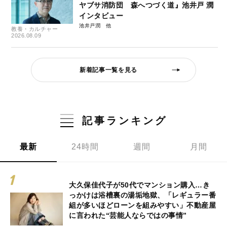
ヤブサ消防団 森へつづく道』池井戸 潤
インタビュー
池井戸潤
教養・カルチャー
2026.08.09
新着記事一覧を見る
記事ランキング
最新
24時間
週間
月間
大久保佳代子が50代でマンション購入…き
っかけは浴槽裏の湯垢地獄、「レギュラー番
組が多いほどローンを組みやすい」不動産屋
に言われた“芸能人ならではの事情”