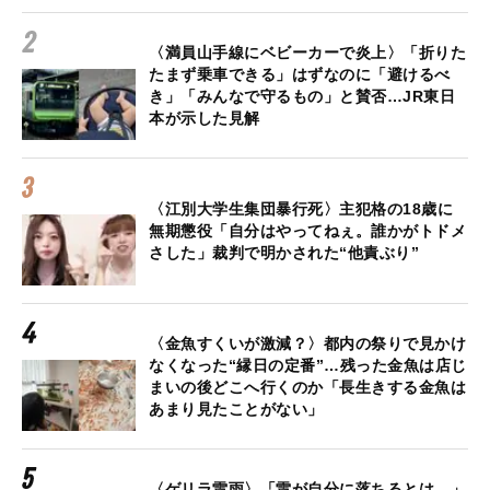
〈満員山手線にベビーカーで炎上〉「折りた
たまず乗車できる」はずなのに「避けるべ
き」「みんなで守るもの」と賛否…JR東日
本が示した見解
〈江別大学生集団暴行死〉主犯格の18歳に
無期懲役「自分はやってねぇ。誰かがトドメ
さした」裁判で明かされた“他責ぶり”
〈金魚すくいが激減？〉都内の祭りで見かけ
なくなった“縁日の定番”…残った金魚は店じ
まいの後どこへ行くのか「長生きする金魚は
あまり見たことがない」
〈ゲリラ雷雨〉「雷が自分に落ちるとは…」