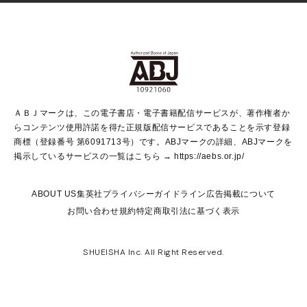
Vジャンプ
non-no Web
ヤングジャンプ定期購読デジタル
すばる
Myojo
オンラインストア
りぼん
学芸・ノンフィクション・新書
最強ジャンプ
女性マンガ
@BAILA
ヤンジャン＋
小説すばる
週プレNEWS
マーガレット
集英社OTOコンテンツ
集英社 学芸編集部
少年ジャンプ＋
その他WEBサービス
クッキー
ライトノベル・ノベライズ
MAQUIA ONLINE
となりのヤングジャンプ
集英社 文芸ステーション
週プレ グラジャパ！
別冊マーガレット
SHUEISHA MANGA-ART HERITAGE
集英社 ビジネス書
ゼブラック
ココハナ
SHUEISHA ADNAVI
SPUR.JP
集英社Webマガジン Cobalt
グランドジャンプ
web 集英社文庫
キッズ
web Sportiva
マンガMee
ジャンプキャラクターズストア
集英社新書
ジャンプルーキー！
月刊オフィスユー
ＡＢＪマークは、この電子書店・電子書籍配信サービスが、著作権者か
EDITOR'S LAB
LEE
集英社オレンジ文庫
ウルトラジャンプ
青春と読書
パラスポ＋！
らコンテンツ使用許諾を得た正規版配信サービスであることを示す登録
集英社みらい文庫
リマコミ＋
HAPPY PLUS STORE
集英社新書プラス
ジャンプTOON
商標（登録番号 第6091713号）です。ABJマークの詳細、ABJマークを
Marisol
シフォン文庫
アジア人物史
S-KIDS.LAND
マンガMeets
掲示しているサービスの一覧はこちら →
https://aebs.or.jp/
shueisha vox
よみタイ
S-MANGA
Web éclat
ダッシュエックス文庫
LEEマルシェ
kotoba
集英社ジャンプリミックス
ABOUT US
集英社プライバシーガイドライン
広告掲載について
T JAPAN:The New York Times Style Magazine
JUMP j BOOKS
お問い合わせ
規約
特定商取引法に基づく表示
SHOP Marisol
e!集英社
集英社コミック文庫
集英社女性誌ポータル
éclat premium
imidas
MEN'S NON-NO WEB
SHUEISHA Inc. All Right Reserved.
mirabella
UOMO
mirabella homme