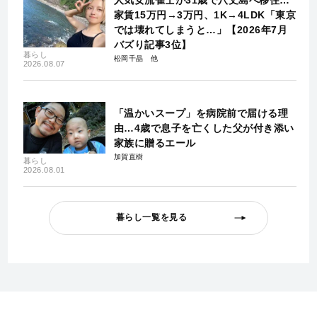
家賃15万円→3万円、1K→4LDK「東京
では壊れてしまうと…」【2026年7月
バズり記事3位】
暮らし
松岡千晶
2026.08.07
「温かいスープ」を病院前で届ける理
由…4歳で息子を亡くした父が付き添い
家族に贈るエール
加賀直樹
暮らし
2026.08.01
暮らし一覧を見る