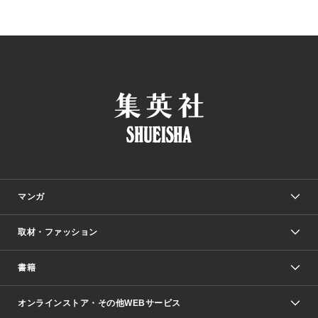
マンガ
取材・ファッション
少年マンガ
週刊少年ジャンプ
書籍
ファッション・美容
青年マンガ
ジャンプSQ.
Seventeen
週刊ヤングジャンプ
オンラインストア・その他WEBサービス
文芸・文庫・総合
芸能・情報・スポーツ
少女マンガ