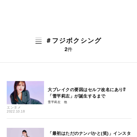
＃フジボクシング
2
件
大ブレイクの要因はセルフ改名にあり⁉
「雪平莉左」が誕生するまで
雪平莉左
エンタメ
2022.10.18
「最初はただのナンパかと(笑)」インスタ