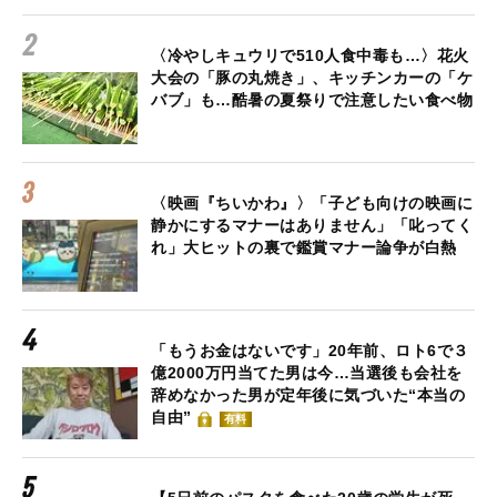
〈冷やしキュウリで510人食中毒も…〉花火
大会の「豚の丸焼き」、キッチンカーの「ケ
バブ」も…酷暑の夏祭りで注意したい食べ物
〈映画『ちいかわ』〉「子ども向けの映画に
静かにするマナーはありません」「叱ってく
れ」大ヒットの裏で鑑賞マナー論争が白熱
「もうお金はないです」20年前、ロト6で３
億2000万円当てた男は今…当選後も会社を
辞めなかった男が定年後に気づいた“本当の
自由”
有料