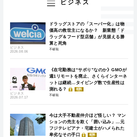
ビジネス
ドラッグストアの「スーパー化」は物
価高の救世主になるか？ 新業態「ド
ラッグ＆フード型店舗」が見据える勝
算と死角
ビジネス
不破聡
2026.08.06
《在宅勤務は“サボり”なのか》GMOが
週1リモートを廃止、さくらインターネ
ットは継続…タイピング数で生産性は
測れる？
有料
ビジネス
不破聡
2026.07.17
今は大手不動産仲介ほど怪しい？ マン
ションの売主を欺く「囲い込み」…元
フジテレビアナ・宅建士がハメられた
卑劣なその手口
有料