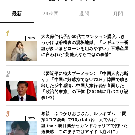
最新
24時間
週間
月間
大久保佳代子が50代でマンション購入…き
NEW
っかけは浴槽裏の湯垢地獄、「レギュラー番
組が多いほどローンを組みやすい」不動産屋
に言われた“芸能人ならではの事情”
〈習近平に特大ブーメラン〉「中国人客お断
り」「中国に好感持てない72%」韓国で噴き
出した反中感情…中国人旅行者が直面した
「政治的摩擦」の正体【2026年7月バズり記
事1位】
毒親、ぶつかりおじさん、ルッキズム…“闇
NEW
深4コマ漫画”で10万いいね、元でんぱ
組.inc・鹿目凛がセカンドキャリアで抱いた
危機感「このままではアイドル崩れに」