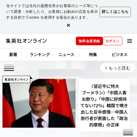
当サイトでは当社の提携先等がお客様のニーズ等につ
いて調査・分析したり、お客様にお勧めの広告を表示
詳しくはこちら
する目的で Cookie を使用する場合があります。
×
無料会員登録
ログイン
新着
ランキング
ニュース
特集
ビジネス
もっと読む
arrow_forward_ios