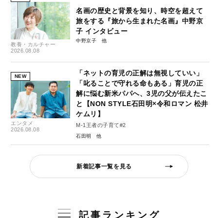
名画の歴史と背景を知り、時空を超えて
旅をする『旅から生まれた名画』中野京
子 インタビュー
中野京子
教養・カルチャー
2026.08.08
「ネットの育児の正解は無視していい」
NEW
「叱ることで守れる命もある」育児の正
解に悩む新米パパへ、3児の父が伝えたこ
と【NON STYLE石田明×令和ロマン 松井
ケムリ】
エンタメ
M-1王者の子育て#2
2026.08.08
石田明
新着記事一覧を見る
記事ランキング