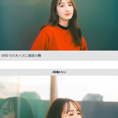
SNSでの大バズに困惑の團
（画像2/11）