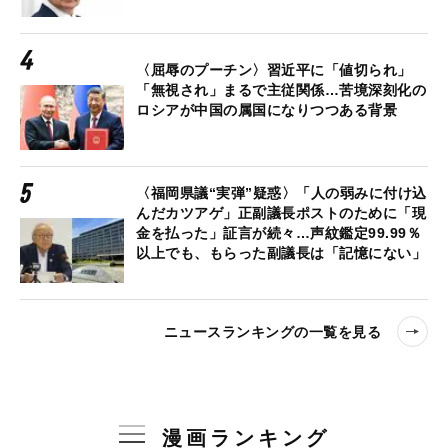
〈屈辱のプーチン〉習近平に「値切られ」
「無視され」まるで主従関係…苦境深刻化の
ロシアが中国の属国になりつつある背景
〈福岡県議“実弾”疑惑〉「人の弱みに付け込
んだカツアゲ」正副議長ポストのために「現
金を払った」証言が続々…声紋鑑定99.99％
以上でも、もらった副議長は「記憶にない」
ニュースランキングの一覧を見る
漫画ランキング