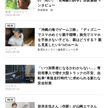
の「問い」『宮﨑駿の詩学』赤坂憲雄 イ
ンタビュー
赤坂憲雄
教養・カルチャー
2026.08.08
NEW
「沖縄の海でゲーム三昧」「ディズニー
でスマホめぐり親子喧嘩」旅先でスマホ
を手放さない子ども、親はどうする？ 親
も見直したい3つのルール
ニュース
集英社オンライン編集部ニュース班
2026.08.08
「いつ加害者になるかわからない…」青
切符導入で増す大型トラックの不安、自
転車“車道走行時代”に求められる新たな
安全対策
ビジネス
2026.07.21
NEW
岩井圭也さん（作家）が山崎エマさん