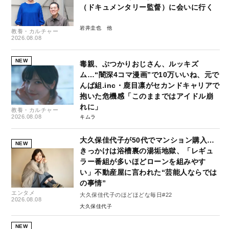
（ドキュメンタリー監督）に会いに行く
岩井圭也
教養・カルチャー
2026.08.08
NEW
毒親、ぶつかりおじさん、ルッキズ
ム…“闇深4コマ漫画”で10万いいね、元で
んぱ組.inc・鹿目凛がセカンドキャリアで
抱いた危機感「このままではアイドル崩
れに」
教養・カルチャー
2026.08.08
キムラ
大久保佳代子が50代でマンション購入…
NEW
きっかけは浴槽裏の湯垢地獄、「レギュ
ラー番組が多いほどローンを組みやす
い」不動産屋に言われた“芸能人ならでは
の事情”
エンタメ
大久保佳代子のほどほどな毎日#22
2026.08.08
大久保佳代子
NEW