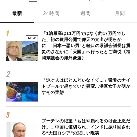
最新
24時間
週間
月間
「1泊最高は11万円ではなく約17万円でし
NEW
た」初の費用公開で仰天の支出が明らか
に “日本一悪い男”と軽口の県議会議長は震
災のさなかに「天国」へ行ったとご満悦《福
岡県議会の海外豪遊〉
「泳ぐ人はほとんどいなくて…」猛暑のナイ
トプールで起きていた異変…港区女子が明か
すその実態
プーチンの絶望「もはや頼れるのは金正恩だ
け」…中国に値切られ、インドに振り回され
る“大国ロシア”の悲しい現実