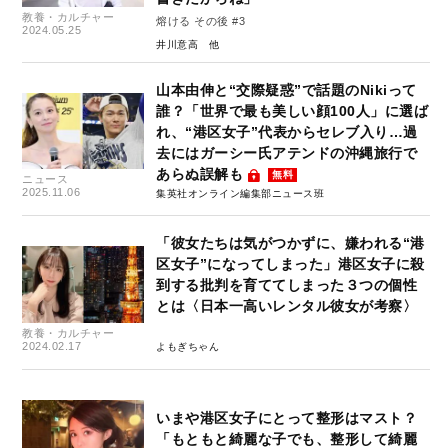
教養・カルチャー
熔ける その後 #3
2024.05.25
井川意高
山本由伸と“交際疑惑”で話題のNikiって
誰？「世界で最も美しい顔100人」に選ば
れ、“港区女子”代表からセレブ入り…過
去にはガーシー氏アテンドの沖縄旅行で
あらぬ誤解も
無料
ニュース
2025.11.06
集英社オンライン編集部ニュース班
「彼女たちは気がつかずに、嫌われる“港
区女子”になってしまった」港区女子に殺
到する批判を育ててしまった３つの個性
とは〈日本一高いレンタル彼女が考察〉
教養・カルチャー
2024.02.17
よもぎちゃん
いまや港区女子にとって整形はマスト？
「もともと綺麗な子でも、整形して綺麗