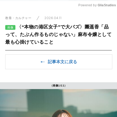
Powered by 
GliaStudios
Mute
2026.04.11
教養・カルチャー
〈“本物の港区女子”で大バズ〉團遥香「品
画像
って、たぶん作るものじゃない」麻布令嬢として
最も心掛けていること
記事本文に戻る
（画像1/11）