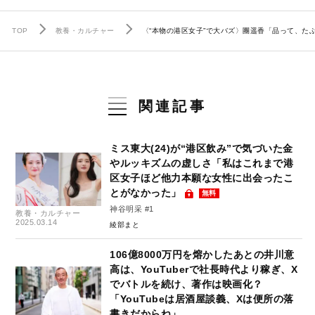
TOP
教養・カルチャー
〈“本物の港区女子”で大バズ〉團遥香「品って、た
関連記事
ミス東大(24)が“港区飲み”で気づいた金
やルッキズムの虚しさ「私はこれまで港
区女子ほど他力本願な女性に出会ったこ
とがなかった」
無料
神谷明采 #1
教養・カルチャー
2025.03.14
綾部まと
106億8000万円を熔かしたあとの井川意
高は、YouTuberで社長時代より稼ぎ、X
でバトルを続け、著作は映画化？
「YouTubeは居酒屋談義、Xは便所の落
書きだからね」