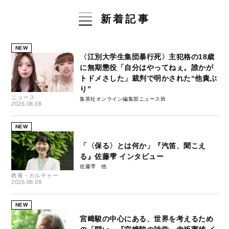
新着記事
NEW
〈江別大学生集団暴行死〉主犯格の18歳
に無期懲役「自分はやってねぇ。誰かが
トドメさした」裁判で明かされた“他責ぶ
り”
ニュース
集英社オンライン編集部ニュース班
2026.08.08
NEW
「〈保る〉とは何か」『汽笛、聞こえ
る』佐藤雫 インタビュー
佐藤雫
教養・カルチャー
2026.08.08
NEW
宮﨑駿の中心にある、世界を考えるため