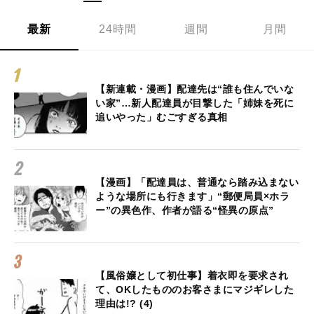
最新
24時間
週間
月間
【新連載・漫画】配達先は“誰も住んでいな
い家”…新人配達員が目撃した「姉妹を死に
追いやった」むごすぎる真相
【漫画】「配達員は、普通なら踏み込まない
ような場所にも行きます」“郵便局員×ホラ
ー”の異色作、作者が語る“怪異の原点”
【風俗嬢として初仕事】着衣即を要求され
て、OKしたもののお客さまにマジギレした
理由は!? (4)