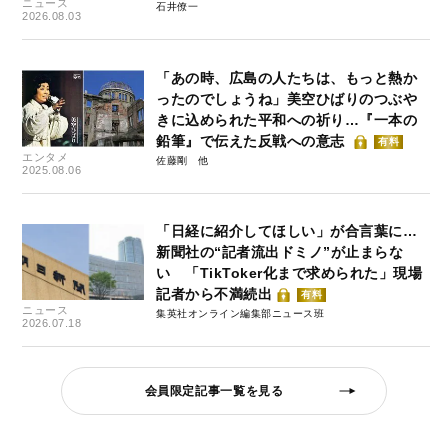
ニュース
石井僚一
2026.08.03
「あの時、広島の人たちは、もっと熱か
ったのでしょうね」美空ひばりのつぶや
きに込められた平和への祈り…『一本の
鉛筆』で伝えた反戦への意志
有料
エンタメ
佐藤剛
2025.08.06
「日経に紹介してほしい」が合言葉に…
新聞社の“記者流出ドミノ”が止まらな
い 「TikToker化まで求められた」現場
記者から不満続出
有料
ニュース
集英社オンライン編集部ニュース班
2026.07.18
会員限定記事一覧を見る