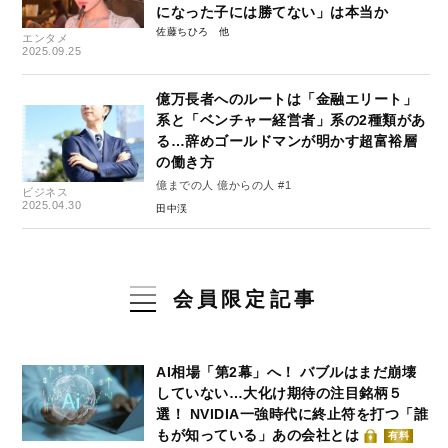
になった子には勝てない」は本当か
佐藤ちひろ
エンタメ
2025.09.25
億万長者へのルートは「金融エリート」
系と「ベンチャー経営者」系の2種類があ
る…辞めゴールドマンが明かす超富裕層
の働き方
億までの人 億からの人 #1
ビジネス
2025.04.30
田中渓
会員限定記事
AI相場「第2幕」へ！ バブルはまだ崩壊
していない…大化け期待の注目銘柄５
選！ NVIDIA一強時代に終止符を打つ「誰
もが知っている」あの会社とは
有料