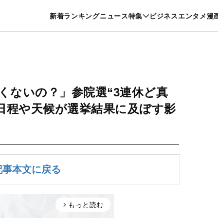
特集一覧を見る
漫画一覧を見る
新着
ランキング
ニュース
特集
ビジネス
エンタメ
漫
養・カルチャー
暮らし
スポーツ
ヘルスケア
美容
グルメ
くないの？」参院選“3連休ど真
日程や天候が選挙結果に及ぼす影
記事本文に戻る
もっと読む
arrow_forward_ios