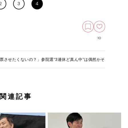
2
3
4
10
票させたくないの？」参院選“3連休ど真ん中”は偶然かそれとも…日
関連記事