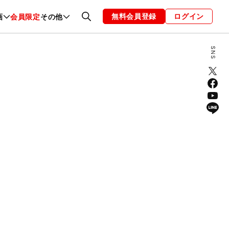
無料会員登録
ログイン
画
会員限定
その他
ファッション
恋愛・結婚
編集部
お知らせ