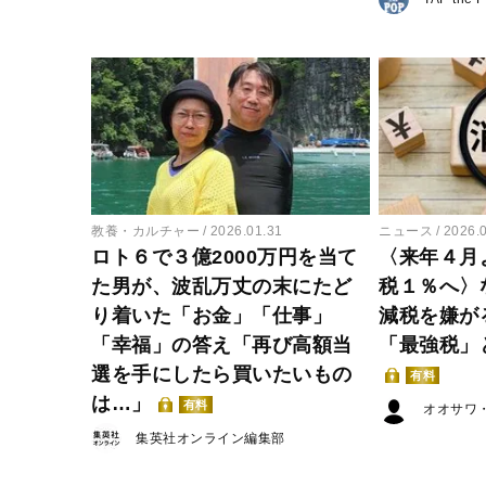
教養・カルチャー
2026.01.31
ニュース
2026.
ロト６で３億2000万円を当て
〈来年４月
た男が、波乱万丈の末にたど
税１％へ〉
り着いた「お金」「仕事」
減税を嫌が
「幸福」の答え「再び高額当
「最強税」
選を手にしたら買いたいもの
有料
は…」
有料
オオサワ
集英社オンライン編集部