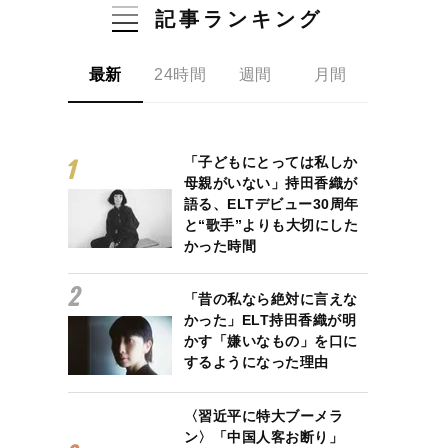
記事ランキング
最新
24時間
週間
月間
「子どもにとっては私しか
母親がいない」持田香織が
語る、ELTデビュー30周年
と“歌手”よりも大切にした
かった時間
「昔の私なら絶対に言えな
かった」ELT持田香織が明
かす「嫌いなもの」を口に
するようになった理由
〈習近平に特大ブーメラ
ン〉「中国人客お断り」