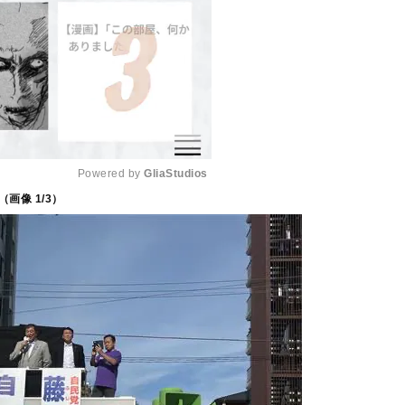
Powered by 
GliaStudios
（画像
1
/3）
M
u
t
e