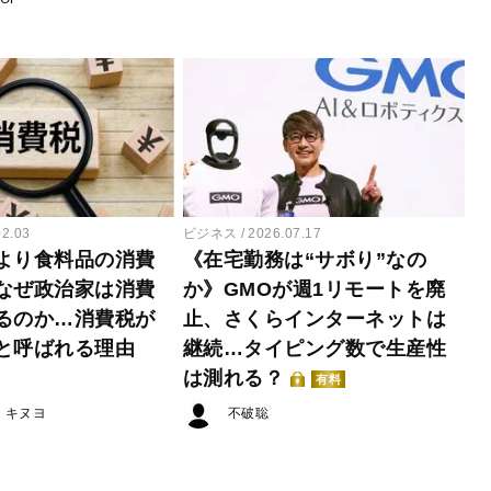
02.03
ビジネス
2026.07.17
より食料品の消費
《在宅勤務は“サボり”なの
なぜ政治家は消費
か》GMOが週1リモートを廃
るのか…消費税が
止、さくらインターネットは
と呼ばれる理由
継続…タイピング数で生産性
は測れる？
有料
・キヌヨ
不破聡