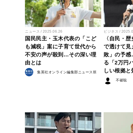
ニュース
2025.06.26
ビジネス
2025.
国民民主・玉木代表の「こど
〈自民・歴
も減税」案に子育て世代から
で透けて見
不安の声が殺到…その深い理
敗」の予感
由とは
る「2万円
しい根拠と
集英社オンライン編集部ニュース班
不破聡