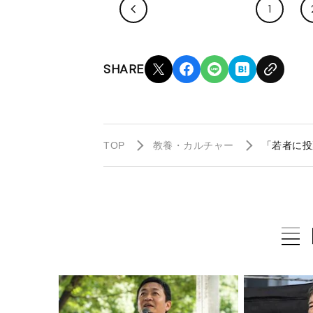
1
SHARE
TOP
教養・カルチャー
「若者に投