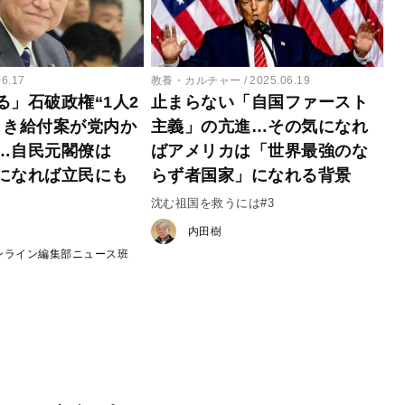
06.17
教養・カルチャー
2025.06.19
る」石破政権“1人2
止まらない「自国ファースト
まき給付案が党内か
主義」の亢進…その気になれ
…自民元閣僚は
ばアメリカは「世界最強のな
になれば立民にも
らず者国家」になれる背景
沈む祖国を救うには#3
内田樹
ンライン編集部ニュース班