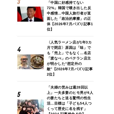
「中国に好感持てない
72%」韓国で噴き出した反
中感情…中国人旅行者が直
面した「政治的摩擦」の正
と過ごす石破総理
体【2026年7月バズり記事1
位】
〈人気ラーメン店が1年3カ
月で閉店〉原因は「味」で
も「売上」でもなく…名店
「渡なべ」のベテラン店主
が明かした“想定外の
敵”【2026年7月バズり記事
2位】
「夫婦の営みは週28回以
上」一夫多妻のヒモ男が4人
の妻たちと送る驚愕の性生
活…目標は「子ども54人つ
くって歴史に名を残す」
【2024 記事総合 5位】