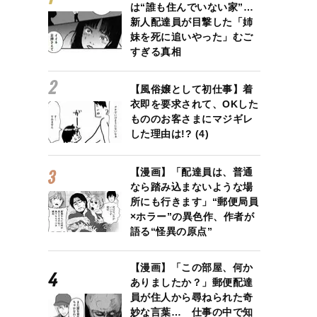
は“誰も住んでいない家”…
新人配達員が目撃した「姉
妹を死に追いやった」むご
すぎる真相
【風俗嬢として初仕事】着
衣即を要求されて、OKした
もののお客さまにマジギレ
した理由は!? (4)
【漫画】「配達員は、普通
なら踏み込まないような場
所にも行きます」“郵便局員
×ホラー”の異色作、作者が
語る“怪異の原点”
【漫画】「この部屋、何か
ありましたか？」郵便配達
員が住人から尋ねられた奇
妙な言葉… 仕事の中で知