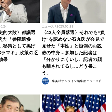
06.24
ニュース
2025.06.23
史的大敗〉都議選
〈42人全員落選〉それでも“負
えた「参院選惨
け”を認めない石丸氏が会見で
…秘策として掲げ
見せた「本性」と恒例のお説
バラマキ」政策の乏
教の中身…参加した記者は
効果
「分かりにくいし、記者の顔
も晒されてるし…どう書こ
う」
集英社オンライン編集部ニュース班