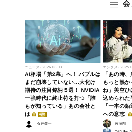
会
ニュース
2026.08.03
エンタメ
2025.
AI相場「第2幕」へ！ バブルは
「あの時、
まだ崩壊していない…大化け
もっと熱か
期待の注目銘柄５選！ NVIDIA
ね」美空ひ
一強時代に終止符を打つ「誰
込められた
もが知っている」あの会社と
『一本の鉛
は
への意志
有料
石井僚一
佐藤剛
TAP the 