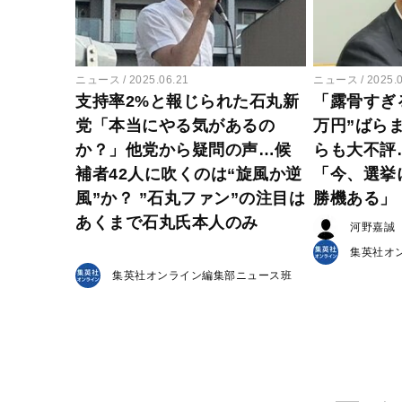
ニュース
2025.06.21
ニュース
2025.
支持率2%と報じられた石丸新
「露骨すぎ
党「本当にやる気があるの
万円”ばら
か？」他党から疑問の声…候
らも大不評
補者42人に吹くのは“旋風か逆
「今、選挙
風”か？ ”石丸ファン”の注目は
勝機ある」
あくまで石丸氏本人のみ
河野嘉誠
集英社オ
集英社オンライン編集部ニュース班