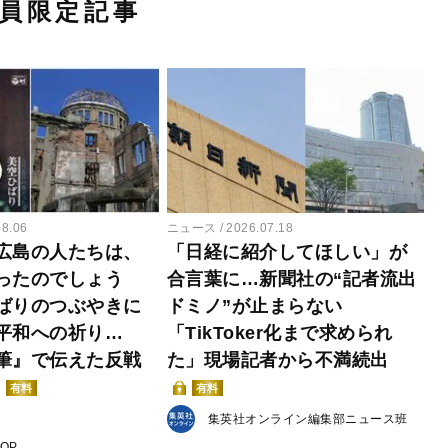
員限定記事
08.06
ニュース
2026.07.18
広島の人たちは、
「日経に紹介してほしい」が
ったのでしょう
合言葉に…新聞社の“記者流出
ばりのつぶやきに
ドミノ”が止まらない
平和への祈り…
「TikToker化まで求められ
筆』で伝えた反戦
た」現場記者から不満続出
有料
有料
集英社オンライン編集部ニュース班
POP