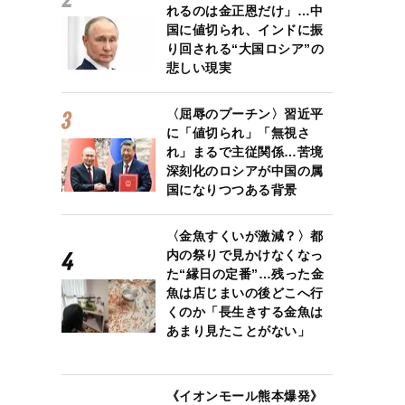
れるのは金正恩だけ」…中
国に値切られ、インドに振
り回される“大国ロシア”の
悲しい現実
〈屈辱のプーチン〉習近平
に「値切られ」「無視さ
れ」まるで主従関係…苦境
深刻化のロシアが中国の属
国になりつつある背景
〈金魚すくいが激減？〉都
内の祭りで見かけなくなっ
た“縁日の定番”…残った金
魚は店じまいの後どこへ行
くのか「長生きする金魚は
あまり見たことがない」
《イオンモール熊本爆発》