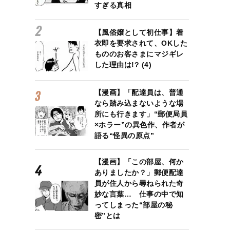
すぎる真相
【風俗嬢として初仕事】着
衣即を要求されて、OKした
もののお客さまにマジギレ
した理由は!? (4)
【漫画】「配達員は、普通
なら踏み込まないような場
所にも行きます」“郵便局員
×ホラー”の異色作、作者が
語る“怪異の原点”
【漫画】「この部屋、何か
ありましたか？」郵便配達
員が住人から尋ねられた奇
妙な言葉… 仕事の中で知
ってしまった“部屋の秘
密”とは