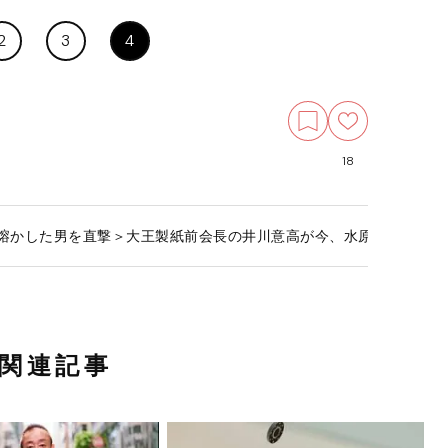
2
3
4
18
円熔かした男を直撃＞大王製紙前会長の井川意高が今、水原一平に思
関連記事