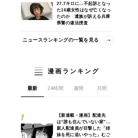
27.7キロに…不起訴となっ
た16歳女性はなぜ亡くなっ
たのか 遺族が訴える兵庫
県警の違法捜査
ニュースランキングの一覧を見る
漫画ランキング
最新
24時間
週間
月間
【新連載・漫画】配達先
は“誰も住んでいない家”…
新人配達員が目撃した「姉
妹を死に追いやった」むご