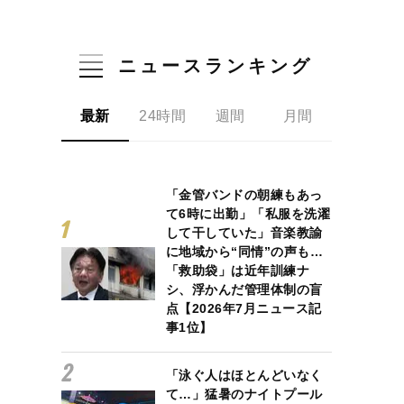
ニュースランキング
最新
24時間
週間
月間
「金管バンドの朝練もあっ
うこと「大谷選手の金を盗んでやろうというより、一時的に借りてい
て6時に出勤」「私服を洗濯
して干していた」音楽教諭
に地域から“同情”の声も…
「救助袋」は近年訓練ナ
シ、浮かんだ管理体制の盲
点【2026年7月ニュース記
事1位】
「泳ぐ人はほとんどいなく
て…」猛暑のナイトプール