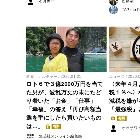
石井僚一
佐藤剛
TAP the 
教養・カルチャー
2026.01.31
ニュース
2026.
ロト６で３億2000万円を当て
〈来年４月
た男が、波乱万丈の末にたど
税１％へ〉
り着いた「お金」「仕事」
減税を嫌が
「幸福」の答え「再び高額当
「最強税」
選を手にしたら買いたいもの
有料
は…」
有料
オオサワ
集英社オンライン編集部