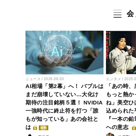
会
ニュース
2026.08.03
エンタメ
2025.
AI相場「第2幕」へ！ バブルは
「あの時、
まだ崩壊していない…大化け
もっと熱か
期待の注目銘柄５選！ NVIDIA
ね」美空ひ
一強時代に終止符を打つ「誰
込められた
もが知っている」あの会社と
『一本の鉛
は
への意志
有料