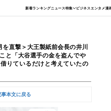
特集一覧を見る
漫画一覧を見る
新着
ランキング
ニュース
特集
ビジネス
エンタメ
漫
養・カルチャー
暮らし
スポーツ
ヘルスケア
美容
グルメ
た男を直撃＞大王製紙前会長の井川
こと「大谷選手の金を盗んでや
に借りているだけと考えていたの
記事本文に戻る