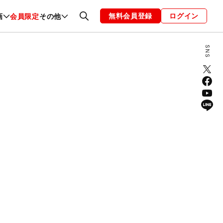
無料会員登録
ログイン
画
会員限定
その他
ファッション
恋愛・結婚
編集部
お知らせ