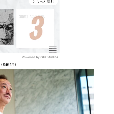
もっと読む
arrow_forward_ios
Powered by 
GliaStudios
（画像
1
/3）
M
u
t
e