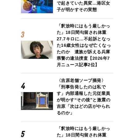
で起きていた異変…港区女
子が明かすその実態
「釈放時にはもう厳しかっ
た」18日間勾留され体重
27.7キロに…不起訴となっ
た16歳女性はなぜ亡くなっ
たのか 遺族が訴える兵庫
県警の違法捜査【2026年7
月ニュース記事2位】
〈吉原老舗ソープ摘発〉
「刑事告発したのは私で
す」内部通報した元従業員
が明かす“その後”と激震の
吉原「次はどの店がやられ
るのか」
「釈放時にはもう厳しかっ
た」18日間勾留され体重