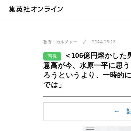
教
2024.05.23
教養・カルチャー
＜106億円熔かし
画像
意高が今、水原一平に思う
ろうというより、一時的
では」