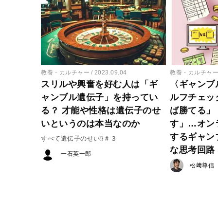
教養・カルチャー
2023.09.04
教養・カルチャ
スリルや興奮を好む人は「ギ
〈ギャンブ
ャンブル遺伝子」を持ってい
ルフチェッ
る？ 才能や性格は遺伝子のせ
ば勝てる」
いというのは本当なのか
す」…オン
するギャン
すべて遺伝子のせい⁉＃３
な思考回路
一石英一郎
松﨑尊信