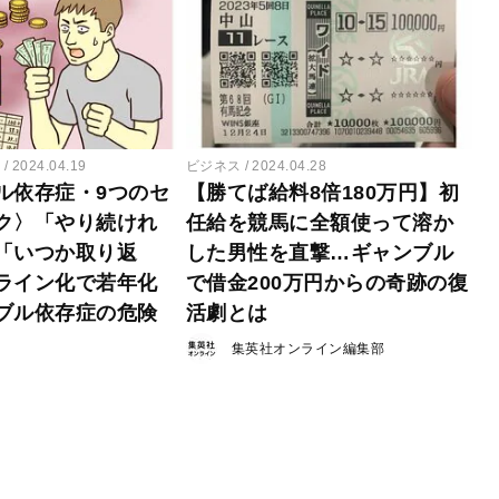
ー
2024.04.19
ビジネス
2024.04.28
ル依存症・9つのセ
【勝てば給料8倍180万円】初
ク〉「やり続けれ
任給を競馬に全額使って溶か
「いつか取り返
した男性を直撃…ギャンブル
ライン化で若年化
で借金200万円からの奇跡の復
ブル依存症の危険
活劇とは
集英社オンライン編集部