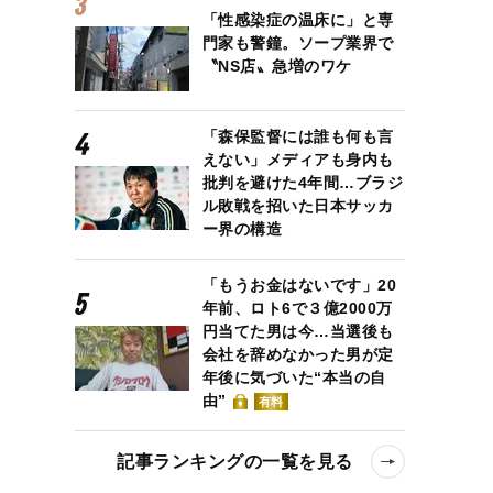
「性感染症の温床に」と専
門家も警鐘。ソープ業界で
〝NS店〟急増のワケ
「森保監督には誰も何も言
えない」メディアも身内も
批判を避けた4年間…ブラジ
ル敗戦を招いた日本サッカ
ー界の構造
「もうお金はないです」20
年前、ロト6で３億2000万
ガポールでギャンブルをやり続けた
円当てた男は今…当選後も
会社を辞めなかった男が定
年後に気づいた“本当の自
由”
有料
記事ランキングの一覧を見る