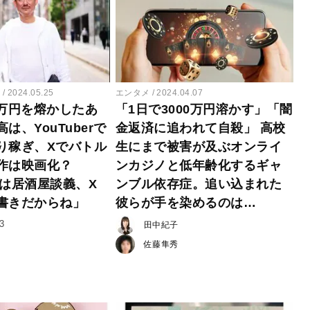
ー
2024.05.25
エンタメ
2024.04.07
00万円を熔かしたあ
「1日で3000万円溶かす」「闇
は、YouTuberで
金返済に追われて自殺」 高校
り稼ぎ、Xでバトル
生にまで被害が及ぶオンライ
作は映画化？
ンカジノと低年齢化するギャ
beは居酒屋談義、X
ンブル依存症。追い込まれた
書きだからね」
彼らが手を染めるのは…
3
田中紀子
佐藤隼秀