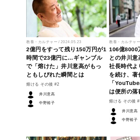
教養・カルチャー
2024.05.23
教養・カルチャ
2億円をすって残り150万円が1
106億80
時間で23億円に…ギャンブル
との井川意高
で「熔けた」井川意高がもっ
社長時代よ
ともしびれた瞬間とは
を続け、著
「YouTu
熔ける その後 #2
は便所の落
井川意高
熔ける その後 #
中野裕子
井川意高
中野裕子