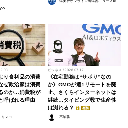
集英社オンライン編集部ニュース班
POP
02.03
ビジネス
2026.07.17
より食料品の消費
《在宅勤務は“サボり”なの
なぜ政治家は消費
か》GMOが週1リモートを廃
るのか…消費税が
止、さくらインターネットは
と呼ばれる理由
継続…タイピング数で生産性
は測れる？
有料
・キヌヨ
不破聡