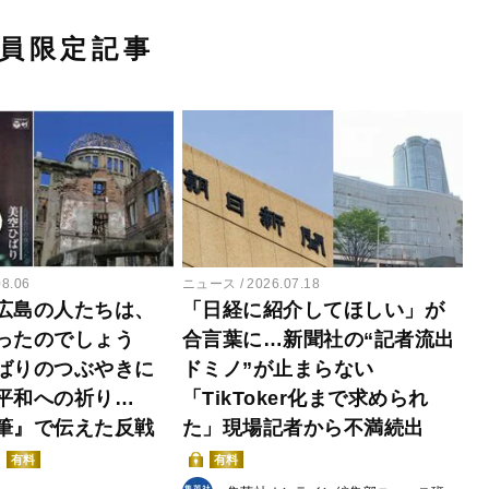
員限定記事
08.06
ニュース
2026.07.18
広島の人たちは、
「日経に紹介してほしい」が
ったのでしょう
合言葉に…新聞社の“記者流出
ばりのつぶやきに
ドミノ”が止まらない
平和への祈り…
「TikToker化まで求められ
筆』で伝えた反戦
た」現場記者から不満続出
有料
有料