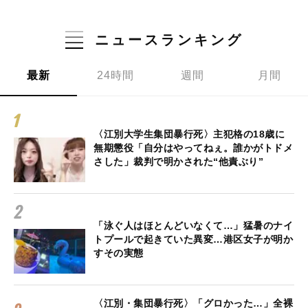
ニュースランキング
最新
24時間
週間
月間
〈江別大学生集団暴行死〉主犯格の18歳に
無期懲役「自分はやってねぇ。誰かがトドメ
さした」裁判で明かされた“他責ぶり”
「泳ぐ人はほとんどいなくて…」猛暑のナイ
トプールで起きていた異変…港区女子が明か
すその実態
〈江別・集団暴行死〉「グロかった…」全裸