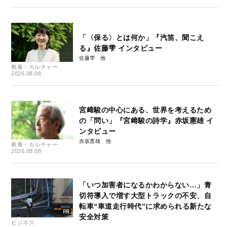
「〈保る〉とは何か」『汽笛、聞こえ
る』佐藤雫 インタビュー
佐藤雫
教養・カルチャー
2026.08.08
宮﨑駿の中心にある、世界を考えるため
の「問い」『宮﨑駿の詩学』赤坂憲雄 イ
ンタビュー
赤坂憲雄
教養・カルチャー
2026.08.08
「いつ加害者になるかわからない…」青
切符導入で増す大型トラックの不安、自
転車“車道走行時代”に求められる新たな
安全対策
ビジネス