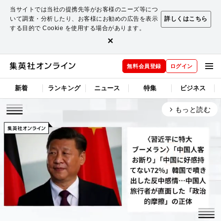
当サイトでは当社の提携先等がお客様のニーズ等につ
いて調査・分析したり、お客様にお勧めの広告を表示
詳しくはこちら
する目的で Cookie を使用する場合があります。
×
無料会員登録
ログイン
新着
ランキング
ニュース
特集
ビジネス
もっと読む
arrow_forward_ios