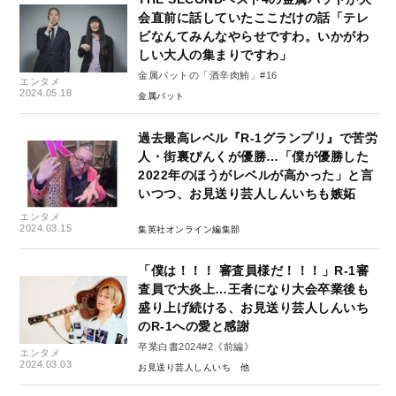
会直前に話していたここだけの話「テレ
ビなんてみんなやらせですわ。いかがわ
しい大人の集まりですわ」
金属バットの「酒辛肉鮪」#16
エンタメ
2024.05.18
金属バット
過去最高レベル『R-1グランプリ』で苦労
人・街裏ぴんくが優勝…「僕が優勝した
2022年のほうがレベルが高かった」と言
いつつ、お見送り芸人しんいちも嫉妬
エンタメ
2024.03.15
集英社オンライン編集部
「僕は！！！ 審査員様だ！！！」R-1審
査員で大炎上…王者になり大会卒業後も
盛り上げ続ける、お見送り芸人しんいち
のR-1への愛と感謝
卒業白書2024#2《前編》
エンタメ
2024.03.03
お見送り芸人しんいち