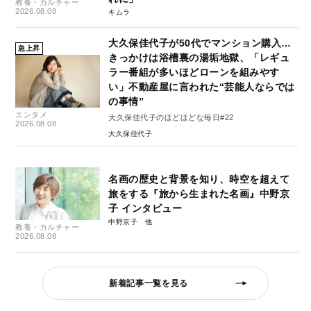
教養・カルチャー
2026.08.08
キムラ
大久保佳代子が50代でマンション購入…
急上昇
きっかけは浴槽裏の湯垢地獄、「レギュ
ラー番組が多いほどローンを組みやす
い」不動産屋に言われた“芸能人ならでは
の事情”
エンタメ
大久保佳代子のほどほどな毎日#22
2026.08.08
大久保佳代子
名画の歴史と背景を知り、時空を超えて
旅をする『旅から生まれた名画』中野京
子 インタビュー
中野京子
教養・カルチャー
2026.08.08
新着記事一覧を見る