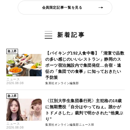
会員限定記事一覧を見る
新着記事
急上昇
【バイキング192人食中毒】「清潔で品数
の多い感じのいいレストラン」静岡のス
ポーツ宿泊施設内で集団発症…合宿・遠
征の「集団での食事」に知っておきたい
予防策
ニュース
2026.08.08
集英社オンライン編集部
急上昇
〈江別大学生集団暴行死〉主犯格の18歳
に無期懲役「自分はやってねぇ。誰かが
トドメさした」裁判で明かされた“他責ぶ
り”
ニュース
集英社オンライン編集部ニュース班
2026.08.08