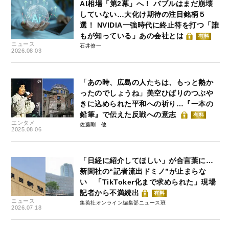
AI相場「第2幕」へ！ バブルはまだ崩壊
していない…大化け期待の注目銘柄５
選！ NVIDIA一強時代に終止符を打つ「誰
もが知っている」あの会社とは
有料
ニュース
石井僚一
2026.08.03
「あの時、広島の人たちは、もっと熱か
ったのでしょうね」美空ひばりのつぶや
きに込められた平和への祈り…『一本の
鉛筆』で伝えた反戦への意志
有料
エンタメ
佐藤剛
2025.08.06
「日経に紹介してほしい」が合言葉に…
新聞社の“記者流出ドミノ”が止まらな
い 「TikToker化まで求められた」現場
記者から不満続出
有料
ニュース
集英社オンライン編集部ニュース班
2026.07.18