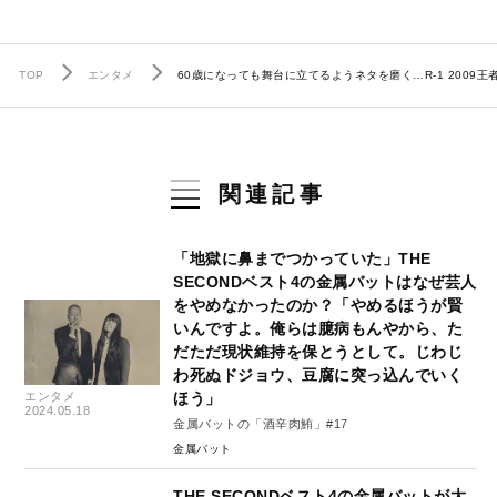
TOP
エンタメ
60歳になっても舞台に立てるようネタを磨く…R-1 200
関連記事
「地獄に鼻までつかっていた」THE
SECONDベスト4の金属バットはなぜ芸人
をやめなかったのか？「やめるほうが賢
いんですよ。俺らは臆病もんやから、た
だただ現状維持を保とうとして。じわじ
わ死ぬドジョウ、豆腐に突っ込んでいく
エンタメ
ほう」
2024.05.18
金属バットの「酒辛肉鮪」#17
金属バット
THE SECONDベスト4の金属バットが大