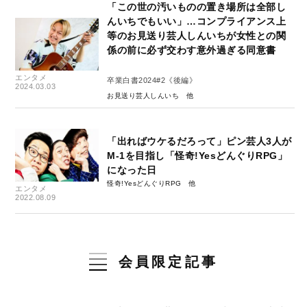
「この世の汚いものの置き場所は全部し
んいちでもいい」…コンプライアンス上
等のお見送り芸人しんいちが女性との関
係の前に必ず交わす意外過ぎる同意書
エンタメ
卒業白書2024#2《後編》
2024.03.03
お見送り芸人しんいち
「出ればウケるだろって」ピン芸人3人が
M-1を目指し「怪奇!YesどんぐりRPG」
になった日
怪奇!YesどんぐりRPG
エンタメ
2022.08.09
会員限定記事