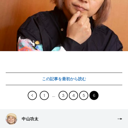
この記事を最初から読む
1
3
4
5
6
中山功太