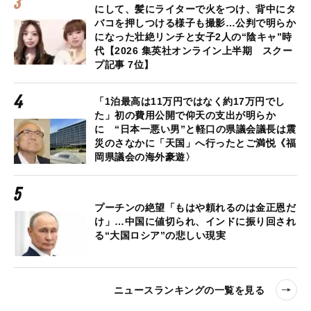
にして、髪にライターで火をつけ、背中にタ
バコを押しつける様子も撮影…公判で明らか
になった壮絶リンチと女子2人の“陰キャ”時
代【2026 集英社オンライン上半期 スクー
プ記事 7位】
「1泊最高は11万円ではなく約17万円でし
た」初の費用公開で仰天の支出が明らか
に “日本一悪い男”と軽口の県議会議長は震
災のさなかに「天国」へ行ったとご満悦《福
岡県議会の海外豪遊〉
プーチンの絶望「もはや頼れるのは金正恩だ
け」…中国に値切られ、インドに振り回され
る“大国ロシア”の悲しい現実
ニュースランキングの一覧を見る