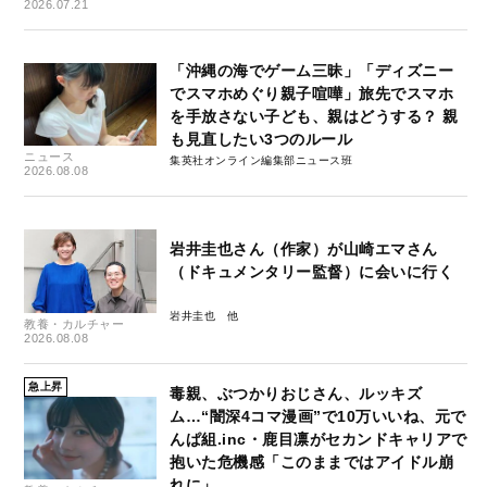
2026.07.21
「沖縄の海でゲーム三昧」「ディズニー
でスマホめぐり親子喧嘩」旅先でスマホ
を手放さない子ども、親はどうする？ 親
も見直したい3つのルール
ニュース
集英社オンライン編集部ニュース班
2026.08.08
岩井圭也さん（作家）が山崎エマさん
（ドキュメンタリー監督）に会いに行く
岩井圭也
教養・カルチャー
2026.08.08
急上昇
毒親、ぶつかりおじさん、ルッキズ
ム…“闇深4コマ漫画”で10万いいね、元で
んぱ組.inc・鹿目凛がセカンドキャリアで
抱いた危機感「このままではアイドル崩
れに」