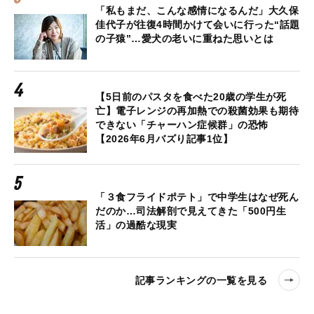
「私もまだ、こんな感情になるんだ」大久保
佳代子が往復4時間かけて会いに行った“話題
の子猿”…愛犬の老いに重ねた思いとは
【5日前のパスタを食べた20歳の学生が死
亡】電子レンジの再加熱での殺菌効果も期待
できない「チャーハン症候群」の恐怖
【2026年6月バズり記事1位】
「３食フライドポテト」で中学生はなぜ死ん
だのか…司法解剖で見えてきた「500円生
活」の過酷な現実
記事ランキングの一覧を見る