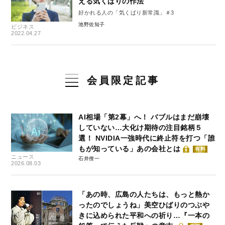
える気くばりの作法
好かれる人の「気くばり新常識」＃3
池野佐知子
ビジネス
2022.04.27
会員限定記事
AI相場「第2幕」へ！ バブルはまだ崩壊
していない…大化け期待の注目銘柄５
選！ NVIDIA一強時代に終止符を打つ「誰
もが知っている」あの会社とは
有料
ニュース
石井僚一
2026.08.03
「あの時、広島の人たちは、もっと熱か
ったのでしょうね」美空ひばりのつぶや
きに込められた平和への祈り…『一本の