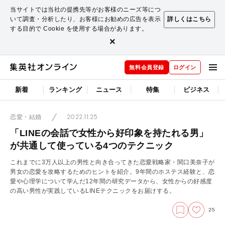
当サイトでは当社の提携先等がお客様のニーズ等につ
いて調査・分析したり、お客様にお勧めの広告を表示
詳しくはこちら
する目的で Cookie を使用する場合があります。
×
無料会員登録
ログイン
新着
ランキング
ニュース
特集
ビジネス
2022.11.25
恋愛・結婚
「LINEの会話で女性から好印象を持たれる男」
が共通して使っている4つのテクニック
これまでに3万人以上の男性と向き合ってきた恋愛戦略家・関口美奈子が
男女の恋愛を攻略するためのヒントを紹介。9年間のホステス経験と、恋
愛や心理学について学んだ12年間の研究データから、女性からの好感度
の高い男性が実践しているLINEテクニックをお届けする。
25