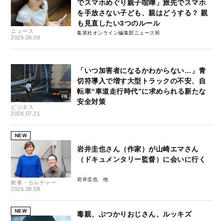
でスマホめぐり親子喧嘩」旅先でスマホ
を手放さない子ども、親はどうする？ 親
も見直したい3つのルール
ニュース
集英社オンライン編集部ニュース班
2026.08.08
「いつ加害者になるかわからない…」青
切符導入で増す大型トラックの不安、自
転車“車道走行時代”に求められる新たな
安全対策
ビジネス
2026.07.21
NEW
岩井圭也さん（作家）が山崎エマさん
（ドキュメンタリー監督）に会いに行く
岩井圭也
教養・カルチャー
2026.08.08
NEW
毒親、ぶつかりおじさん、ルッキズ