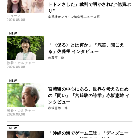
トドメさした」裁判で明かされた“他責ぶ
り”
ニュース
集英社オンライン編集部ニュース班
2026.08.08
NEW
「〈保る〉とは何か」『汽笛、聞こえ
る』佐藤雫 インタビュー
佐藤雫
教養・カルチャー
2026.08.08
NEW
宮﨑駿の中心にある、世界を考えるため
の「問い」『宮﨑駿の詩学』赤坂憲雄 イ
ンタビュー
赤坂憲雄
教養・カルチャー
2026.08.08
NEW
「沖縄の海でゲーム三昧」「ディズニー