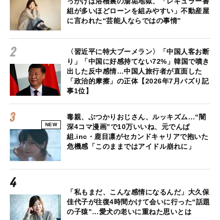
っかけは浴槽裏の湯垢地獄、「レギュラー番
組が多いほどローンを組みやすい」不動産屋
に言われた“芸能人ならではの事情”
〈習近平に特大ブーメラン〉「中国人客お断
り」「中国に好感持てない72%」韓国で噴き
出した反中感情…中国人旅行者が直面した
「政治的摩擦」の正体【2026年7月バズり記
事1位】
毒親、ぶつかりおじさん、ルッキズム…“闇
NEW
深4コマ漫画”で10万いいね、元でんぱ
組.inc・鹿目凛がセカンドキャリアで抱いた
危機感「このままではアイドル崩れに」
「私もまだ、こんな感情になるんだ」大久保
佳代子が往復4時間かけて会いに行った“話題
の子猿”…愛犬の老いに重ねた思いとは