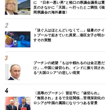
に “日本一悪い男”と軽口の県議会議長は震
災のさなかに「天国」へ行ったとご満悦《福
岡県議会の海外豪遊〉
「泳ぐ人はほとんどいなくて…」猛暑のナイ
トプールで起きていた異変…港区女子が明か
すその実態
プーチンの絶望「もはや頼れるのは金正恩だ
け」…中国に値切られ、インドに振り回され
る“大国ロシア”の悲しい現実
〈屈辱のプーチン〉習近平に「値切られ」
「無視され」まるで主従関係…苦境深刻化の
ロシアが中国の属国になりつつある背景