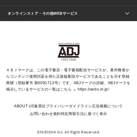
青年マンガ
ジャンプSQ.
Seventeen
週刊ヤングジャンプ
オンラインストア・その他WEBサービス
文芸・文庫・総合
芸能・情報・スポーツ
少女マンガ
Vジャンプ
non-no Web
ヤングジャンプ定期購読デジタル
すばる
Myojo
オンラインストア
りぼん
学芸・ノンフィクション・新書
最強ジャンプ
女性マンガ
@BAILA
ヤンジャン＋
小説すばる
週プレNEWS
マーガレット
集英社OTOコンテンツ
集英社 学芸編集部
少年ジャンプ＋
その他WEBサービス
クッキー
ライトノベル・ノベライズ
MAQUIA ONLINE
となりのヤングジャンプ
集英社 文芸ステーション
週プレ グラジャパ！
別冊マーガレット
SHUEISHA MANGA-ART HERITAGE
集英社 ビジネス書
ゼブラック
ココハナ
SHUEISHA ADNAVI
SPUR.JP
集英社Webマガジン Cobalt
グランドジャンプ
web 集英社文庫
キッズ
web Sportiva
マンガMee
ジャンプキャラクターズストア
集英社新書
ジャンプルーキー！
月刊オフィスユー
ＡＢＪマークは、この電子書店・電子書籍配信サービスが、著作権者か
EDITOR'S LAB
LEE
集英社オレンジ文庫
ウルトラジャンプ
青春と読書
パラスポ＋！
らコンテンツ使用許諾を得た正規版配信サービスであることを示す登録
集英社みらい文庫
リマコミ＋
HAPPY PLUS STORE
集英社新書プラス
ジャンプTOON
商標（登録番号 第6091713号）です。ABJマークの詳細、ABJマークを
Marisol
シフォン文庫
アジア人物史
S-KIDS.LAND
マンガMeets
掲示しているサービスの一覧はこちら →
https://aebs.or.jp/
shueisha vox
よみタイ
S-MANGA
Web éclat
ダッシュエックス文庫
LEEマルシェ
kotoba
集英社ジャンプリミックス
ABOUT US
集英社プライバシーガイドライン
広告掲載について
T JAPAN:The New York Times Style Magazine
JUMP j BOOKS
お問い合わせ
規約
特定商取引法に基づく表示
SHOP Marisol
e!集英社
集英社コミック文庫
集英社女性誌ポータル
éclat premium
imidas
MEN'S NON-NO WEB
SHUEISHA Inc. All Right Reserved.