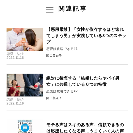
関連記事
【悪用厳禁】「女性が依存するほど惚れ
てしまう男」が実践している3つのステッ
プ
恋愛は攻略できる#1
恋愛・結婚
関口美奈子
2022.11.18
絶対に後悔する「結婚したらヤバイ男
女」に共通している６つの特徴
恋愛は攻略できる#2
関口美奈子
恋愛・結婚
2022.11.19
モテる声はスキのある声、信頼できるの
は応援したくなる声…うまくいく人の声