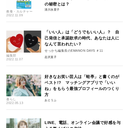
の秘密とは？
清川永里子
教養・カルチャー
2022.11.09
「いい人」は「どうでもいい人」？ 自
己発信と承認欲求の時代、あなたは人に
なんて言われたい？
せっかち編集長のEMANON DAYS ＃11
編集部
志沢直子
2022.11.07
好きなお笑い芸人は「蛙亭」と書くのが
ベスト!? マッチングアプリで「いい
ね」をもらう最強プロフィールのつくり
方
暮らし
おとうふ
2022.05.13
LINE、電話、オンライン会議で好感を与