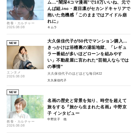
ム…“闇深4コマ漫画”で10万いいね、元で
んぱ組.inc・鹿目凛がセカンドキャリアで
抱いた危機感「このままではアイドル崩
れに」
教養・カルチャー
2026.08.08
キムラ
大久保佳代子が50代でマンション購入…
NEW
きっかけは浴槽裏の湯垢地獄、「レギュ
ラー番組が多いほどローンを組みやす
い」不動産屋に言われた“芸能人ならでは
の事情”
エンタメ
大久保佳代子のほどほどな毎日#22
2026.08.08
大久保佳代子
NEW
名画の歴史と背景を知り、時空を超えて
旅をする『旅から生まれた名画』中野京
子 インタビュー
中野京子
教養・カルチャー
2026.08.08