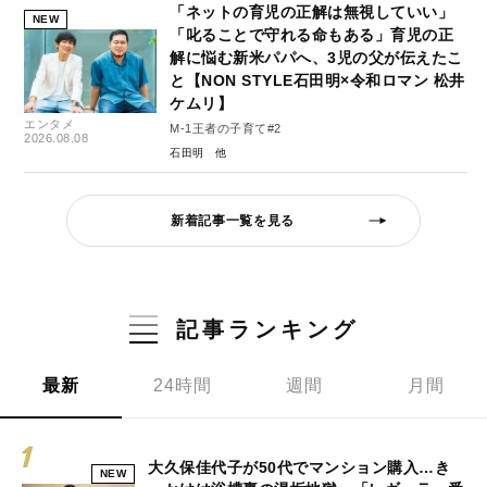
「ネットの育児の正解は無視していい」
NEW
「叱ることで守れる命もある」育児の正
解に悩む新米パパへ、3児の父が伝えたこ
と【NON STYLE石田明×令和ロマン 松井
ケムリ】
エンタメ
M-1王者の子育て#2
2026.08.08
石田明
新着記事一覧を見る
記事ランキング
最新
24時間
週間
月間
大久保佳代子が50代でマンション購入…き
NEW