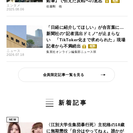
鉛筆』で伝えた反戦への意志
有料
エンタメ
佐藤剛
2025.08.06
「日経に紹介してほしい」が合言葉に…
新聞社の“記者流出ドミノ”が止まらな
い 「TikToker化まで求められた」現場
記者から不満続出
有料
ニュース
集英社オンライン編集部ニュース班
2026.07.18
会員限定記事一覧を見る
新着記事
NEW
〈江別大学生集団暴行死〉主犯格の18歳
に無期懲役「自分はやってねぇ。誰かが