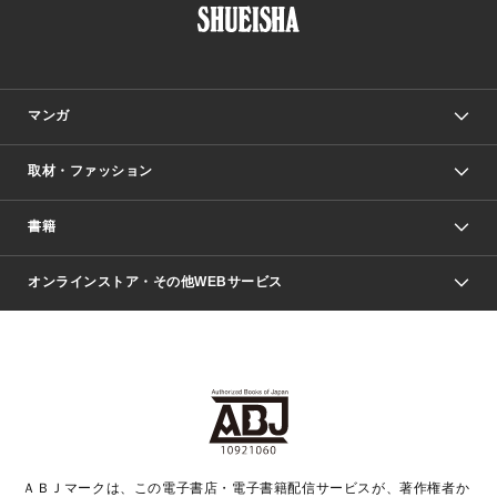
マンガ
取材・ファッション
少年マンガ
週刊少年ジャンプ
書籍
ファッション・美容
青年マンガ
ジャンプSQ.
Seventeen
週刊ヤングジャンプ
オンラインストア・その他WEBサービス
文芸・文庫・総合
芸能・情報・スポーツ
少女マンガ
Vジャンプ
non-no Web
ヤングジャンプ定期購読デジタル
すばる
Myojo
オンラインストア
りぼん
学芸・ノンフィクション・新書
最強ジャンプ
女性マンガ
@BAILA
ヤンジャン＋
小説すばる
週プレNEWS
マーガレット
集英社OTOコンテンツ
集英社 学芸編集部
少年ジャンプ＋
その他WEBサービス
クッキー
ライトノベル・ノベライズ
MAQUIA ONLINE
となりのヤングジャンプ
集英社 文芸ステーション
週プレ グラジャパ！
別冊マーガレット
SHUEISHA MANGA-ART HERITAGE
集英社 ビジネス書
ゼブラック
ココハナ
SHUEISHA ADNAVI
SPUR.JP
集英社Webマガジン Cobalt
グランドジャンプ
web 集英社文庫
キッズ
web Sportiva
マンガMee
ジャンプキャラクターズストア
集英社新書
ジャンプルーキー！
月刊オフィスユー
ＡＢＪマークは、この電子書店・電子書籍配信サービスが、著作権者か
EDITOR'S LAB
LEE
集英社オレンジ文庫