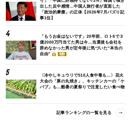
り」「中国に好感持てない72%」韓国で噴き
出した反中感情…中国人旅行者が直面した
「政治的摩擦」の正体【2026年7月バズり記
事1位】
「もうお金はないです」20年前、ロト6で３
億2000万円当てた男は今…当選後も会社を
辞めなかった男が定年後に気づいた“本当の
自由”
有料
〈冷やしキュウリで510人食中毒も…〉花火
大会の「豚の丸焼き」、キッチンカーの「ケ
バブ」も…酷暑の夏祭りで注意したい食べ物
記事ランキングの一覧を見る