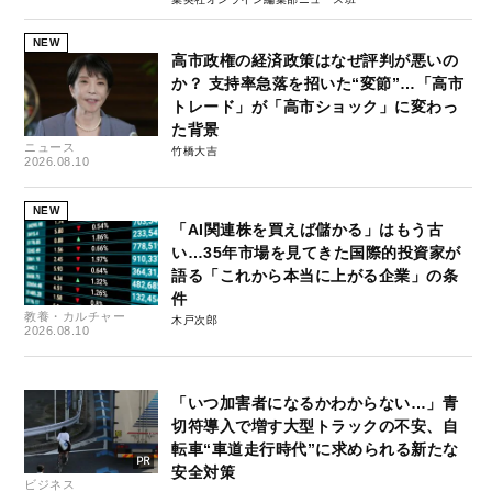
NEW
高市政権の経済政策はなぜ評判が悪いの
か？ 支持率急落を招いた“変節”…「高市
トレード」が「高市ショック」に変わっ
た背景
ニュース
竹橋大吉
2026.08.10
NEW
「AI関連株を買えば儲かる」はもう古
い…35年市場を見てきた国際的投資家が
語る「これから本当に上がる企業」の条
件
教養・カルチャー
木戸次郎
2026.08.10
「いつ加害者になるかわからない…」青
切符導入で増す大型トラックの不安、自
転車“車道走行時代”に求められる新たな
安全対策
ビジネス