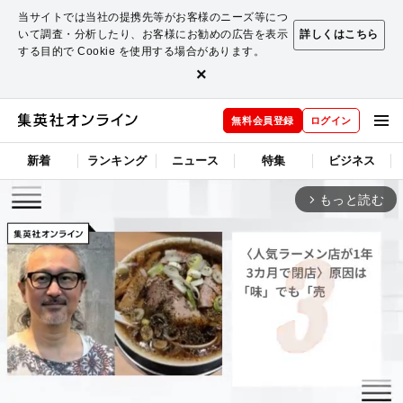
当サイトでは当社の提携先等がお客様のニーズ等につ
いて調査・分析したり、お客様にお勧めの広告を表示
詳しくはこちら
する目的で Cookie を使用する場合があります。
×
無料会員登録
ログイン
新着
ランキング
ニュース
特集
ビジネス
もっと読む
arrow_forward_ios