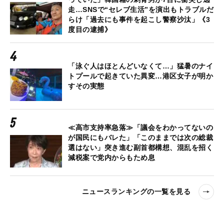
走…SNSで“セレブ生活”を演出もトラブルだ
らけ「過去にも事件を起こし警察沙汰」《3
度目の逮捕》
「泳ぐ人はほとんどいなくて…」猛暑のナイ
トプールで起きていた異変…港区女子が明か
すその実態
≪高市支持率急落≫「議会をわかってないの
が国民にもバレた」「このままでは次の総裁
選はない」突き進む副首都構想、混乱を招く
減税案で党内からもため息
ニュースランキングの一覧を見る