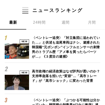
ニュースランキング
最新
24時間
週間
月間
〈ベントレー追突〉「対立集団に追われてい
NEW
た…」と供述も追尾車両はナシ、逮捕された
韓国籍“元ボンボン”インフルエンサーの刺青
男のトラブル歴「アメ車を買ったらパーツ
が…」《３度目の逮捕》
高市政権の経済政策はなぜ評判が悪いのか？
NEW
支持率急落を招いた“変節”…「高市トレー
ド」が「高市ショック」に変わった背景
〈ベントレー追突〉「ぶつかる可能性は分か
っていた」韓国籍の刺青男が7台に衝突し逃