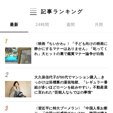
記事ランキング
最新
24時間
週間
月間
〈映画『ちいかわ』〉「子ども向けの映画に
静かにするマナーはありません」「叱ってく
れ」大ヒットの裏で鑑賞マナー論争が白熱
大久保佳代子が50代でマンション購入…き
っかけは浴槽裏の湯垢地獄、「レギュラー番
組が多いほどローンを組みやすい」不動産屋
に言われた“芸能人ならではの事情”
〈習近平に特大ブーメラン〉「中国人客お断