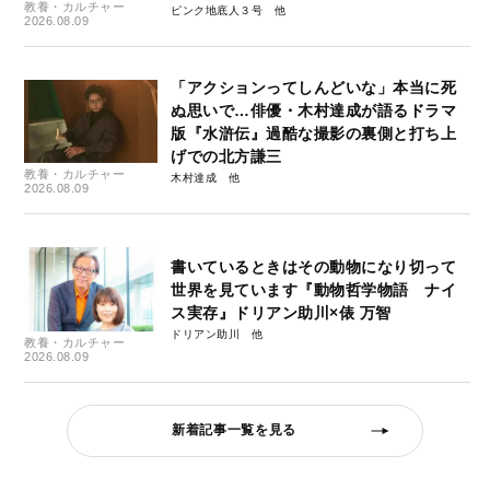
教養・カルチャー
ピンク地底人３号
2026.08.09
「アクションってしんどいな」本当に死
ぬ思いで…俳優・木村達成が語るドラマ
版『水滸伝』過酷な撮影の裏側と打ち上
げでの北方謙三
教養・カルチャー
木村達成
2026.08.09
書いているときはその動物になり切って
世界を見ています『動物哲学物語 ナイ
ス実存』ドリアン助川×俵 万智
ドリアン助川
教養・カルチャー
2026.08.09
新着記事一覧を見る