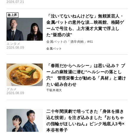
2026.07.21
急上昇
「泣いてないねんけどな」無頼派芸人・
金属バットの意外な涙…映画館、格闘ゲ
ームで号泣も、上方漫才大賞で浮上し
た“疑惑の涙”
金属バットの「酒辛肉鮪」#61
エンタメ
2026.08.09
金属バット
「春雨だからヘルシー」は思い込み？ ブ
ームの麻辣湯に潜む“ヘルシーの落とし
穴” 管理栄養士が勧める「具材」と避け
たい組み合わせ
グルメ
千駄木雄大
2026.08.09
二十年間演劇で培ってきた「身体を描き
込む技術」を注ぎ込みました『おもちゃ
の指輪がほしいねん』ピンク地底人3号×
本谷有希子