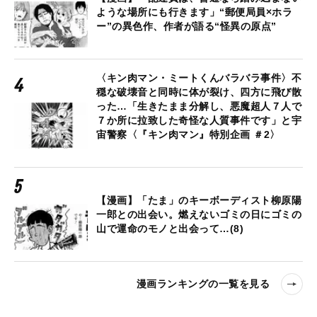
ような場所にも行きます」“郵便局員×ホラ
ー”の異色作、作者が語る“怪異の原点”
〈キン肉マン・ミートくんバラバラ事件〉不
穏な破壊音と同時に体が裂け、四方に飛び散
った…「生きたまま分解し、悪魔超人７人で
７か所に拉致した奇怪な人質事件です」と宇
宙警察〈『キン肉マン』特別企画 ＃2〉
【漫画】「たま」のキーボーディスト柳原陽
一郎との出会い。燃えないゴミの日にゴミの
山で運命のモノと出会って…(8)
漫画ランキングの一覧を見る