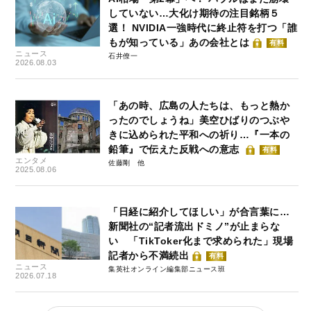
していない…大化け期待の注目銘柄５
選！ NVIDIA一強時代に終止符を打つ「誰
もが知っている」あの会社とは
有料
ニュース
石井僚一
2026.08.03
「あの時、広島の人たちは、もっと熱か
ったのでしょうね」美空ひばりのつぶや
きに込められた平和への祈り…『一本の
鉛筆』で伝えた反戦への意志
有料
エンタメ
佐藤剛
2025.08.06
「日経に紹介してほしい」が合言葉に…
新聞社の“記者流出ドミノ”が止まらな
い 「TikToker化まで求められた」現場
記者から不満続出
有料
ニュース
集英社オンライン編集部ニュース班
2026.07.18