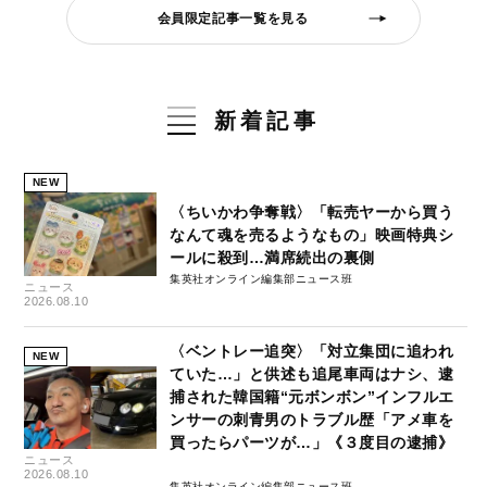
会員限定記事一覧を見る
新着記事
NEW
〈ちいかわ争奪戦〉「転売ヤーから買う
なんて魂を売るようなもの」映画特典シ
ールに殺到…満席続出の裏側
集英社オンライン編集部ニュース班
ニュース
2026.08.10
〈ベントレー追突〉「対立集団に追われ
NEW
ていた…」と供述も追尾車両はナシ、逮
捕された韓国籍“元ボンボン”インフルエ
ンサーの刺青男のトラブル歴「アメ車を
買ったらパーツが…」《３度目の逮捕》
ニュース
2026.08.10
集英社オンライン編集部ニュース班