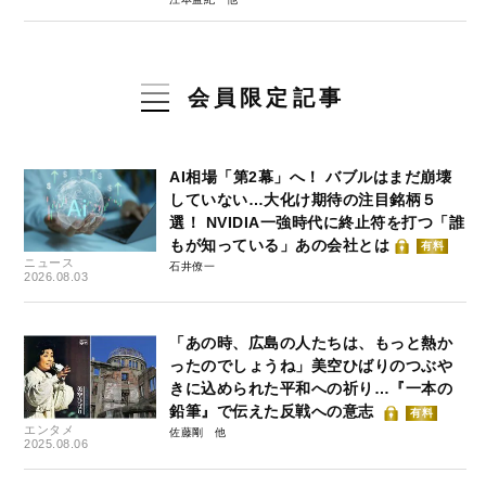
会員限定記事
AI相場「第2幕」へ！ バブルはまだ崩壊
していない…大化け期待の注目銘柄５
選！ NVIDIA一強時代に終止符を打つ「誰
もが知っている」あの会社とは
有料
ニュース
石井僚一
2026.08.03
「あの時、広島の人たちは、もっと熱か
ったのでしょうね」美空ひばりのつぶや
きに込められた平和への祈り…『一本の
鉛筆』で伝えた反戦への意志
有料
エンタメ
佐藤剛
2025.08.06