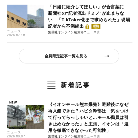
「日経に紹介してほしい」が合言葉に…
新聞社の“記者流出ドミノ”が止まらな
い 「TikToker化まで求められた」現場
記者から不満続出
有料
ニュース
集英社オンライン編集部ニュース班
2026.07.18
会員限定記事一覧を見る
新着記事
NEW
《イオンモール熊本爆発》避難後になぜ
再入館できた？ハビタ幹部は「気をつけ
て行ってらっしゃいと…モール職員は引
き止めなかった」と主張、イオンは「運
用を徹底できなかった可能性」
ニュース
2026.08.07
集英社オンライン編集部ニュース班