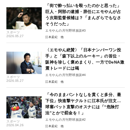
「街で酔っ払いを殴ったのかと思った」
巨人・阿部の逮捕・辞任にエモやんが占
う次期監督候補は？「まんざらでもなさ
そうだった」
エモやんの月刊野球放談#3
スポーツ
2026.05.27
江本孟紀
〈エモやん絶賛〉「日本ナンバーワン投
手」と「森下以上のルーキー」の首位・
阪神を珍しく褒めまくり、一方でDeNA激
震トレードには喝
エモやんの月刊野球放談#4
スポーツ
2026.05.27
江本孟紀
「今のままバントなしを貫くと多分、最
下位」快進撃ヤクルトに江本氏が注文…
球審バット直撃のオスナには「“危険打
法”とかで罰金を！」
エモやんの月刊野球放談#2
スポーツ
2026.04.26
江本孟紀