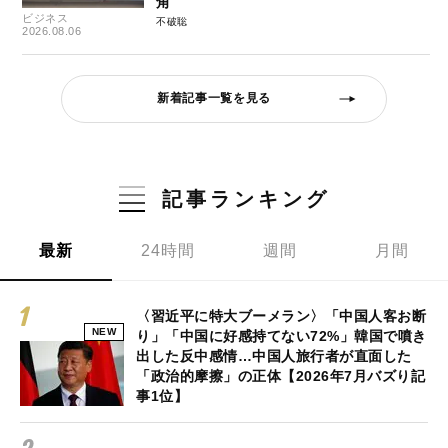
角
ビジネス
不破聡
2026.08.06
新着記事一覧を見る
記事ランキング
最新
24時間
週間
月間
〈習近平に特大ブーメラン〉「中国人客お断
NEW
り」「中国に好感持てない72%」韓国で噴き
出した反中感情…中国人旅行者が直面した
「政治的摩擦」の正体【2026年7月バズり記
事1位】