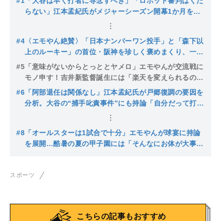
#1
「大谷は早く打者に専念すべき」「ロボット審判はくだ
らない」江本孟紀氏がメジャーシーズン開幕1か月を辛
口査定
#4
〈エモやん絶賛〉「日本ナンバーワン投手」と「森下以
上のルーキー」の首位・阪神を珍しく褒めまくり、一方
でDeNA激震トレードには喝
#5
「意味がないからとっととヤメロ」エモやんが交流戦に
モノ申す！吉井新監督誕生には「楽天を変えられるのは
この男しかいない」
#6
「阿部退任は関係なし」江本孟紀氏が戸郷復調の要因を
分析。大谷の“捕手叱責事件”にも持論「自分だって打た
れるだろ」
#8
「オールスターは1試合で十分」エモやんが球宴に持論
を展開…酷暑の夏の甲子園には「そんなにお体が大事な
らもうやらなくていい」
スポーツ
こちらの記事もおすすめ