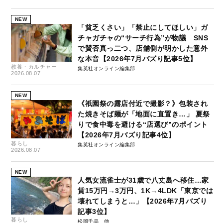
NEW
「貧乏くさい」「禁止にしてほしい」ガ
チャガチャの“サーチ行為”が物議 SNS
で賛否真っ二つ、店舗側が明かした意外
な本音【2026年7月バズり記事5位】
教養・カルチャー
集英社オンライン編集部
2026.08.07
NEW
《祇園祭の露店付近で撮影？》包装され
た焼きそば麺が「地面に直置き…」 夏祭
りで食中毒を避ける“店選び”のポイント
【2026年7月バズり記事4位】
暮らし
集英社オンライン編集部
2026.08.07
NEW
人気女流雀士が31歳で八丈島へ移住…家
賃15万円→3万円、1K→4LDK「東京では
壊れてしまうと…」【2026年7月バズり
記事3位】
暮らし
松岡千晶