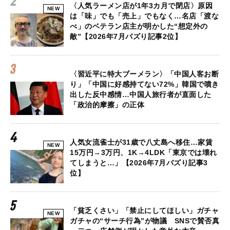
〈人気ラーメン店が1年3カ月で閉店〉原因
NEW
は「味」でも「売上」でもなく…名店「渡な
べ」のベテラン店主が明かした“想定外の
敵”【2026年7月バズり記事2位】
〈習近平に特大ブーメラン〉「中国人客お断
り」「中国に好感持てない72%」韓国で噴き
出した反中感情…中国人旅行者が直面した
「政治的摩擦」の正体
人気女流雀士が31歳で八丈島へ移住…家賃
NEW
15万円→3万円、1K→4LDK「東京では壊れ
てしまうと…」【2026年7月バズり記事3
位】
「貧乏くさい」「禁止にしてほしい」ガチャ
NEW
ガチャの“サーチ行為”が物議 SNSで賛否真