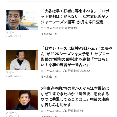
「大谷は早く打者に専念すべき」「ロボ
ット審判はくだらない」江本孟紀氏がメ
ジャーシーズン開幕1か月を辛口査定
エモやんの月刊野球放談#1
スポーツ
江本孟紀
2026.04.26
「日本シリーズは阪神VS日ハム」“エモや
ん”が2026シーズンを大予想！ サブロー
監督の“昭和の猛特訓”を絶賛「すばらし
い！令和の練習が一番古い」
エモやんの辛口プロ野球批評2026#2
スポーツ
2026.03.04
江本孟紀
5年生存率約7%の胃がんから江本孟紀は
なぜ生還できたのか「病気後、悪化する
やつに共通してることは…」術後の凄絶
な苦しみを明かす
エモやんの辛口プロ野球批評#3
スポーツ
2025.01.12
江本孟紀