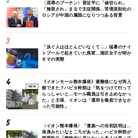
〈屈辱のプーチン〉習近平に「値切られ」
「無視され」まるで主従関係…苦境深刻化の
ロシアが中国の属国になりつつある背景
「泳ぐ人はほとんどいなくて…」猛暑のナイ
トプールで起きていた異変…港区女子が明か
すその実態
《イオンモール熊本爆発》避難後になぜ再入
NEW
館できた？ハビタ幹部は「気をつけて行って
らっしゃいと…モール職員は引き止めなかっ
た」と主張、イオンは「運用を徹底できなか
った可能性」
〈イオン熊本爆発〉「遺族への当初説明は…
保身みたいなところがあった」ハビタ幹部が
謝罪告白「建物内に戻りたいと本人は言って