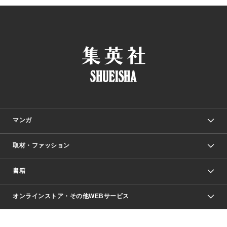
マンガ
取材・ファッション
少年マンガ
週刊少年ジャンプ
書籍
ファッション・美容
青年マンガ
ジャンプSQ.
Seventeen
週刊ヤングジャンプ
オンラインストア・その他WEBサービス
文芸・文庫・総合
芸能・情報・スポーツ
少女マンガ
Vジャンプ
non-no Web
ヤングジャンプ定期購読デジタル
すばる
Myojo
オンラインストア
りぼん
学芸・ノンフィクション・新書