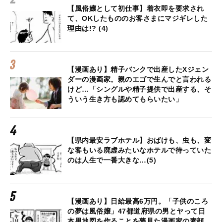
【風俗嬢として初仕事】着衣即を要求され
て、OKしたもののお客さまにマジギレした
理由は!? (4)
【漫画あり】精子バンクで出産したXジェン
ダーの漫画家。親のエゴで生んでと言われる
けど…「シングルや精子提供で出産する、そ
ういう生き方も認めてもらいたい」
【県内最安ラブホテル】おばけも、虫も、変
な客もいる廃虚みたいなホテルで待っていた
のは人生で一番大きな…(5)
【漫画あり】日給最高6万円。「子供のころ
の夢は風俗嬢」47都道府県の男とヤって日
本男地図を作ることを夢見た漫画家の素顔