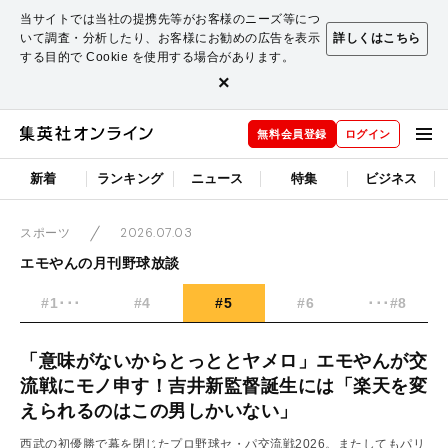
当サイトでは当社の提携先等がお客様のニーズ等につ
いて調査・分析したり、お客様にお勧めの広告を表示
詳しくはこちら
する目的で Cookie を使用する場合があります。
×
無料会員登録
ログイン
新着
ランキング
ニュース
特集
ビジネス
2026.07.03
スポーツ
エモやんの月刊野球放談
#1･･･
#4
#5
#6
･･･#8
「意味がないからとっととヤメロ」エモやんが交
流戦にモノ申す！吉井新監督誕生には「楽天を変
えられるのはこの男しかいない」
西武の初優勝で幕を閉じたプロ野球セ・パ交流戦2026。またしてもパリ