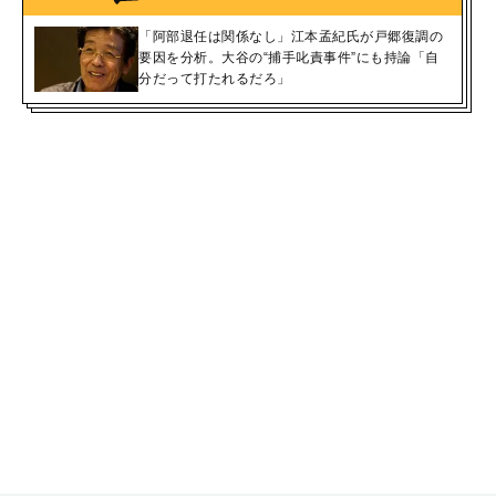
「阿部退任は関係なし」江本孟紀氏が戸郷復調の
要因を分析。大谷の“捕手叱責事件”にも持論「自
分だって打たれるだろ」