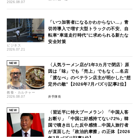
2026.08.07
「いつ加害者になるかわからない…」青
切符導入で増す大型トラックの不安、自
転車“車道走行時代”に求められる新たな
安全対策
ビジネス
2026.07.21
NEW
〈人気ラーメン店が1年3カ月で閉店〉原
因は「味」でも「売上」でもなく…名店
「渡なべ」のベテラン店主が明かした“想
定外の敵”【2026年7月バズり記事2位】
教養・カルチャー
2026.08.07
井手隊長
NEW
〈習近平に特大ブーメラン〉「中国人客
お断り」「中国に好感持てない72%」韓
国で噴き出した反中感情…中国人旅行者
が直面した「政治的摩擦」の正体【2026
年7月バズり記事1位】