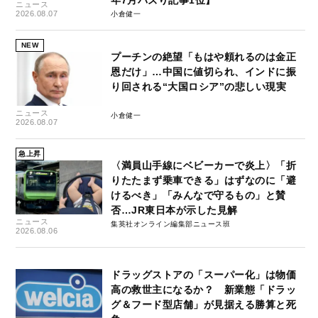
ニュース
2026.08.07
小倉健一
NEW
プーチンの絶望「もはや頼れるのは金正
恩だけ」…中国に値切られ、インドに振
り回される“大国ロシア”の悲しい現実
ニュース
小倉健一
2026.08.07
急上昇
〈満員山手線にベビーカーで炎上〉「折
りたたまず乗車できる」はずなのに「避
けるべき」「みんなで守るもの」と賛
否…JR東日本が示した見解
ニュース
集英社オンライン編集部ニュース班
2026.08.06
ドラッグストアの「スーパー化」は物価
高の救世主になるか？ 新業態「ドラッ
グ＆フード型店舗」が見据える勝算と死