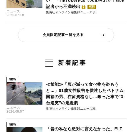
い 「TikToker化まで求められた」現場
記者から不満続出
有料
ニュース
集英社オンライン編集部ニュース班
2026.07.18
会員限定記事一覧を見る
新着記事
NEW
≪飯能≫「腹が減って食べ物を盗もう
と…」91歳女性殺害を供述したベトナム
国籍の男、在留資格なし…奪った車で“3
台追突”の逃走劇
ニュース
集英社オンライン編集部ニュース班
2026.08.07
NEW
「昔の私なら絶対に言えなかった」ELT