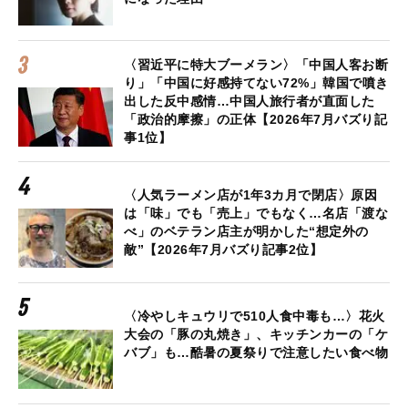
〈習近平に特大ブーメラン〉「中国人客お断
り」「中国に好感持てない72%」韓国で噴き
出した反中感情…中国人旅行者が直面した
「政治的摩擦」の正体【2026年7月バズり記
事1位】
〈人気ラーメン店が1年3カ月で閉店〉原因
は「味」でも「売上」でもなく…名店「渡な
べ」のベテラン店主が明かした“想定外の
敵”【2026年7月バズり記事2位】
〈冷やしキュウリで510人食中毒も…〉花火
大会の「豚の丸焼き」、キッチンカーの「ケ
バブ」も…酷暑の夏祭りで注意したい食べ物