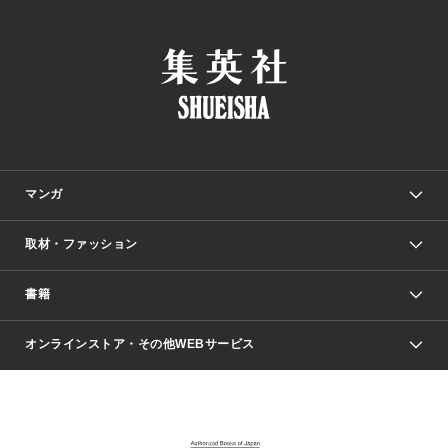
マンガ
取材・ファッション
少年マンガ
週刊少年ジャンプ
書籍
ファッション・美容
青年マンガ
ジャンプSQ.
Seventeen
週刊ヤングジャンプ
オンラインストア・その他WEBサービス
文芸・文庫・総合
芸能・情報・スポーツ
少女マンガ
Vジャンプ
non-no Web
ヤングジャンプ定期購読デジタル
すばる
Myojo
オンラインストア
りぼん
学芸・ノンフィクション・新書
最強ジャンプ
女性マンガ
@BAILA
ヤンジャン＋
小説すばる
週プレNEWS
マーガレット
集英社OTOコンテンツ
集英社 学芸編集部
少年ジャンプ＋