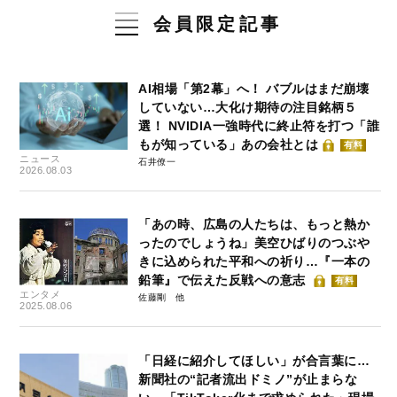
会員限定記事
AI相場「第2幕」へ！ バブルはまだ崩壊
していない…大化け期待の注目銘柄５
選！ NVIDIA一強時代に終止符を打つ「誰
もが知っている」あの会社とは
有料
ニュース
石井僚一
2026.08.03
「あの時、広島の人たちは、もっと熱か
ったのでしょうね」美空ひばりのつぶや
きに込められた平和への祈り…『一本の
鉛筆』で伝えた反戦への意志
有料
エンタメ
佐藤剛
2025.08.06
「日経に紹介してほしい」が合言葉に…
新聞社の“記者流出ドミノ”が止まらな