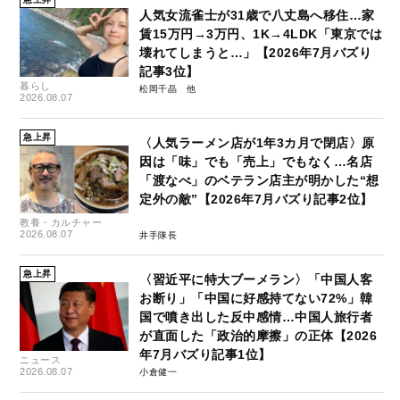
人気女流雀士が31歳で八丈島へ移住…家
賃15万円→3万円、1K→4LDK「東京では
壊れてしまうと…」【2026年7月バズり
記事3位】
暮らし
松岡千晶
2026.08.07
急上昇
〈人気ラーメン店が1年3カ月で閉店〉原
因は「味」でも「売上」でもなく…名店
「渡なべ」のベテラン店主が明かした“想
定外の敵”【2026年7月バズり記事2位】
教養・カルチャー
2026.08.07
井手隊長
急上昇
〈習近平に特大ブーメラン〉「中国人客
お断り」「中国に好感持てない72%」韓
国で噴き出した反中感情…中国人旅行者
が直面した「政治的摩擦」の正体【2026
年7月バズり記事1位】
ニュース
2026.08.07
小倉健一