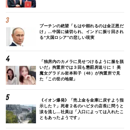
プーチンの絶望「もはや頼れるのは金正恩だ
け」…中国に値切られ、インドに振り回され
る“大国ロシア”の悲しい現実
「独房内のカメラに見せつけるように服を脱
いだ」拘置所では３回も懲罰房送りに！ 美
魔女グラドル岩本和子（48）が拘置所で見
た「この世の地獄」
《イオン爆発》「売上金を金庫に戻すよう指
示した？」死者２名のハビタの店長に問うと
涙を流し…社員は「入口によっては入れたこ
ともあったようです」