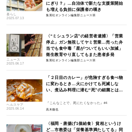
にぎり？」…自治体で新たな支援策開始
も増える負担に保護者の嘆き
暮らし
集英社オンライン編集部ニュース班
2025.07.13
〈“ミシュラン店”の経営者逮捕〉「営業
停止」ガン無視してヤミ営業…売った弁
当でも食中毒「星がついてもいい加減」
衛生教育やり直してもまた患者多発
ニュース
集英社オンライン編集部ニュース班
2025.06.17
「２日目のカレー」が危険すぎる食べ物
に変わるとき…火にかけても死滅しな
い、煮込み料理に潜む“死”の細菌とは…
『こんなことで、死にたくなかった』#4
ヘルスケア
2025.06.14
高木徹也
〈福岡・唐揚げ1個給食〉貧相というけ
ど…市教委は「栄養基準満たしてる」同