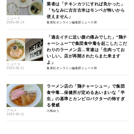
業者は「チキンカツにすれば良かった」
「ちなみに古古古米はモンペが怖いから
使えません」
ニュース
2025.06.14
集英社オンライン編集部ニュース班
「過去イチに近い腹の痛みでした」“鶏チ
ャーシュー”で集団食中毒を起こしたこだ
わりのラーメン店…常連は「生肉ってお
いしい。店が再開されたらまた来ます
よ」
ニュース
2025.06.11
集英社オンライン編集部ニュース班
ラーメン店の「鶏チャーシュー」で集団
食中毒…保健所が定めるあいまいな「半
生」の基準とカンピロバクターの怖すぎ
る脅威
グルメ
小島ゆう
2025.06.11