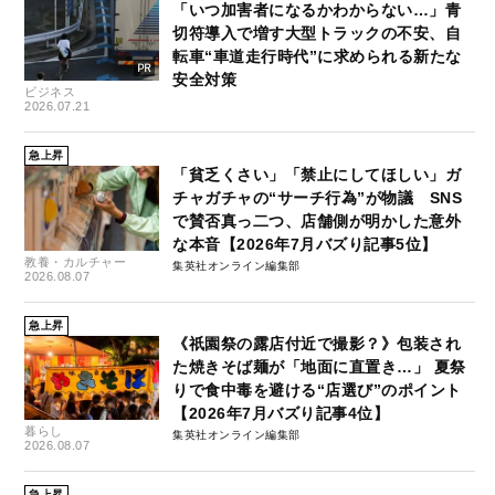
「いつ加害者になるかわからない…」青
切符導入で増す大型トラックの不安、自
転車“車道走行時代”に求められる新たな
安全対策
ビジネス
2026.07.21
急上昇
「貧乏くさい」「禁止にしてほしい」ガ
チャガチャの“サーチ行為”が物議 SNS
で賛否真っ二つ、店舗側が明かした意外
な本音【2026年7月バズり記事5位】
教養・カルチャー
集英社オンライン編集部
2026.08.07
急上昇
《祇園祭の露店付近で撮影？》包装され
た焼きそば麺が「地面に直置き…」 夏祭
りで食中毒を避ける“店選び”のポイント
【2026年7月バズり記事4位】
暮らし
集英社オンライン編集部
2026.08.07
急上昇