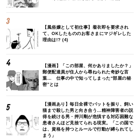
【風俗嬢として初仕事】着衣即を要求され
て、OKしたもののお客さまにマジギレした
理由は!? (4)
【漫画】「この部屋、何かありましたか？」
郵便配達員が住人から尋ねられた奇妙な言
葉… 仕事の中で知ってしまった“部屋の秘
密”とは
【漫画あり】毎日全裸でバットを振り、飼い
猫まで殺した男と向き合う…精神障害者の説
得を続ける男・押川剛が危惧する対応困難な
患者さんほど見捨てられる現実。「この国で
は、資格を持つとルールで行動が縛られてし
まう」