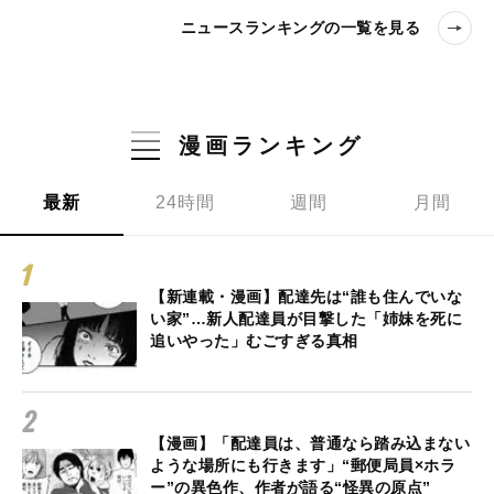
ニュースランキングの一覧を見る
漫画ランキング
最新
24時間
週間
月間
【新連載・漫画】配達先は“誰も住んでいな
い家”…新人配達員が目撃した「姉妹を死に
追いやった」むごすぎる真相
【漫画】「配達員は、普通なら踏み込まない
ような場所にも行きます」“郵便局員×ホラ
ー”の異色作、作者が語る“怪異の原点”