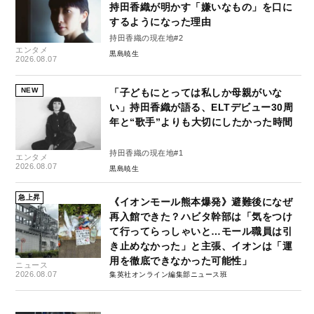
持田香織が明かす「嫌いなもの」を口に
するようになった理由
持田香織の現在地#2
エンタメ
黒島暁生
2026.08.07
NEW
「子どもにとっては私しか母親がいな
い」持田香織が語る、ELTデビュー30周
年と“歌手”よりも大切にしたかった時間
持田香織の現在地#1
エンタメ
2026.08.07
黒島暁生
急上昇
《イオンモール熊本爆発》避難後になぜ
再入館できた？ハビタ幹部は「気をつけ
て行ってらっしゃいと…モール職員は引
き止めなかった」と主張、イオンは「運
用を徹底できなかった可能性」
ニュース
2026.08.07
集英社オンライン編集部ニュース班