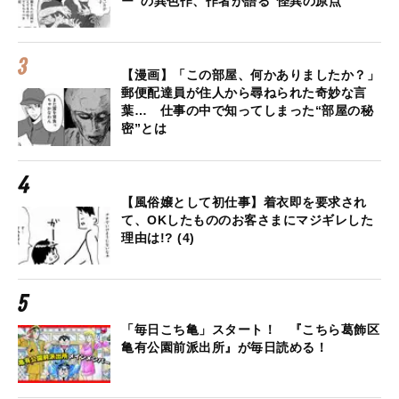
ー”の異色作、作者が語る“怪異の原点”
【漫画】「この部屋、何かありましたか？」
郵便配達員が住人から尋ねられた奇妙な言
葉… 仕事の中で知ってしまった“部屋の秘
密”とは
【風俗嬢として初仕事】着衣即を要求され
て、OKしたもののお客さまにマジギレした
理由は!? (4)
「毎日こち亀」スタート！ 『こちら葛飾区
亀有公園前派出所』が毎日読める！