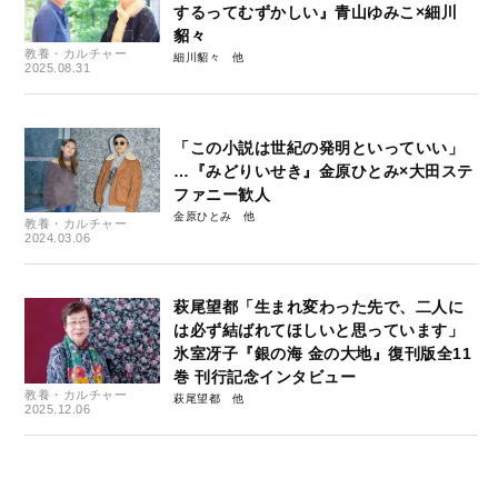
するってむずかしい』青山ゆみこ×細川
貂々
教養・カルチャー
細川貂々
2025.08.31
「この小説は世紀の発明といっていい」
…『みどりいせき』金原ひとみ×大田ステ
ファニー歓人
金原ひとみ
教養・カルチャー
2024.03.06
萩尾望都「生まれ変わった先で、二人に
は必ず結ばれてほしいと思っています」
氷室冴子『銀の海 金の大地』復刊版全11
巻 刊行記念インタビュー
教養・カルチャー
萩尾望都
2025.12.06