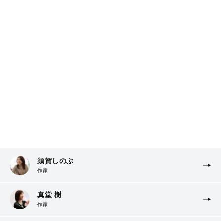
須賀しのぶ
作家
真堂 樹
作家