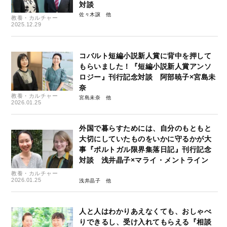
対談
佐々木譲
教養・カルチャー
2025.12.29
コバルト短編小説新人賞に背中を押して
もらいました！『短編小説新人賞アンソ
ロジー』刊行記念対談 阿部暁子×宮島未
奈
教養・カルチャー
宮島未奈
2026.01.25
外国で暮らすためには、自分のもともと
大切にしていたものをいかに守るかが大
事『ポルトガル限界集落日記』刊行記念
対談 浅井晶子×マライ・メントライン
教養・カルチャー
2026.01.25
浅井晶子
人と人はわかりあえなくても、おしゃべ
りできるし、受け入れてもらえる『相談