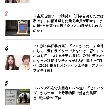
〈吉原老舗ソープ摘発〉「刑事告発したのは
私です」内部通報した元従業員が明かす“そ
の後”と激震の吉原「次はどの店がやられる
のか」
〈江別・集団暴行死〉「グロかった…」全裸
にして、髪にライターで火をつけ、背中にタ
バコを押しつける様子も撮影…公判で明らか
になった壮絶リンチと女子2人の“陰キャ”時
代【2026 集英社オンライン上半期 スクー
プ記事 7位】
〈パンダ不在で入園者18.7％減〉「ゼロパン
ダ」から半年…上野動物園で起きた異変
と“喪失感”の正体