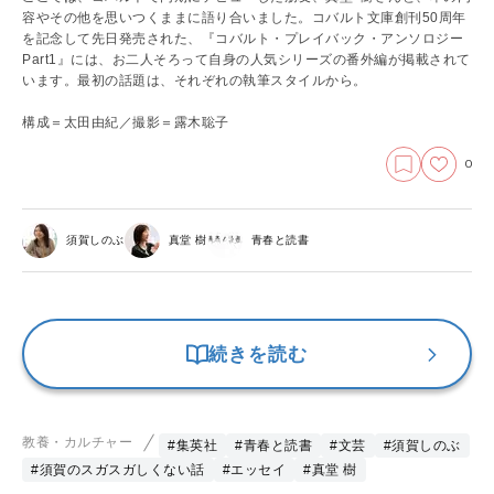
容やその他を思いつくままに語り合いました。コバルト文庫創刊50周年
を記念して先日発売された、『コバルト・プレイバック・アンソロジー
Part1』には、お二人そろって自身の人気シリーズの番外編が掲載されて
います。最初の話題は、それぞれの執筆スタイルから。
構成＝太田由紀／撮影＝露木聡子
0
須賀しのぶ
真堂 樹
青春と読書
続きを読む
教養・カルチャー
#集英社
#青春と読書
#文芸
#須賀しのぶ
#須賀のスガスガしくない話
#エッセイ
#真堂 樹