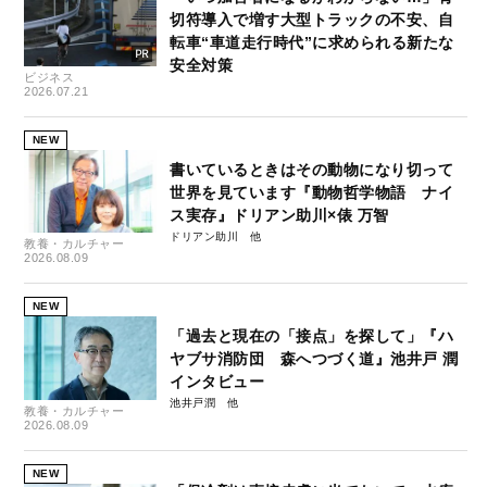
切符導入で増す大型トラックの不安、自
転車“車道走行時代”に求められる新たな
安全対策
ビジネス
2026.07.21
NEW
書いているときはその動物になり切って
世界を見ています『動物哲学物語 ナイ
ス実存』ドリアン助川×俵 万智
ドリアン助川
教養・カルチャー
2026.08.09
NEW
「過去と現在の「接点」を探して」『ハ
ヤブサ消防団 森へつづく道』池井戸 潤
インタビュー
池井戸潤
教養・カルチャー
2026.08.09
NEW