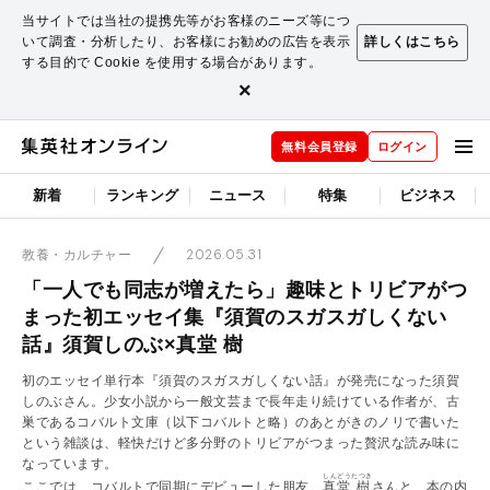
当サイトでは当社の提携先等がお客様のニーズ等につ
いて調査・分析したり、お客様にお勧めの広告を表示
詳しくはこちら
する目的で Cookie を使用する場合があります。
×
無料会員登録
ログイン
新着
ランキング
ニュース
特集
ビジネス
2026.05.31
教養・カルチャー
「一人でも同志が増えたら」趣味とトリビアがつ
まった初エッセイ集『須賀のスガスガしくない
話』須賀しのぶ×真堂 樹
初のエッセイ単行本『須賀のスガスガしくない話』が発売になった須賀
しのぶさん。少女小説から一般文芸まで長年走り続けている作者が、古
巣であるコバルト文庫（以下コバルトと略）のあとがきのノリで書いた
という雑談は、軽快だけど多分野のトリビアがつまった贅沢な読み味に
なっています。
しんどう
たつき
ここでは、コバルトで同期にデビューした朋友、
真堂
​樹
さんと、本の内