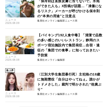
「保冷剤は直接皮膚に当てないで。水疱
ができた人も」X投稿が話題…「凍傷にな
るリスク」メーカーが呼びかける保冷剤
の“本来の用途”と注意点
ニュース
集英社オンライン編集部ニュース班
2026.08.09
【バイキング192人食中毒】「清潔で品数
の多い感じのいいレストラン」静岡のス
ポーツ宿泊施設内で集団発症…合宿・遠
征の「集団での食事」に知っておきたい
予防策
ニュース
2026.08.08
集英社オンライン編集部
急上昇
〈江別大学生集団暴行死〉主犯格の18歳
に無期懲役「自分はやってねぇ。誰かが
トドメさした」裁判で明かされた“他責ぶ
り”
ニュース
集英社オンライン編集部ニュース班
2026.08.08