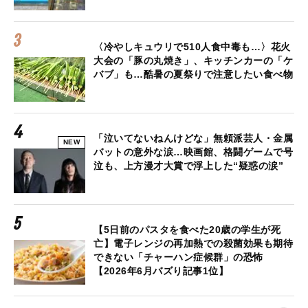
〈冷やしキュウリで510人食中毒も…〉花火
大会の「豚の丸焼き」、キッチンカーの「ケ
バブ」も…酷暑の夏祭りで注意したい食べ物
「泣いてないねんけどな」無頼派芸人・金属
NEW
バットの意外な涙…映画館、格闘ゲームで号
泣も、上方漫才大賞で浮上した“疑惑の涙”
【5日前のパスタを食べた20歳の学生が死
亡】電子レンジの再加熱での殺菌効果も期待
できない「チャーハン症候群」の恐怖
【2026年6月バズり記事1位】