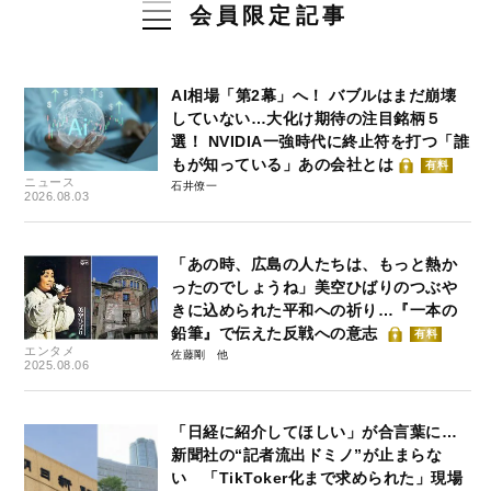
会員限定記事
AI相場「第2幕」へ！ バブルはまだ崩壊
していない…大化け期待の注目銘柄５
選！ NVIDIA一強時代に終止符を打つ「誰
もが知っている」あの会社とは
有料
ニュース
石井僚一
2026.08.03
「あの時、広島の人たちは、もっと熱か
ったのでしょうね」美空ひばりのつぶや
きに込められた平和への祈り…『一本の
鉛筆』で伝えた反戦への意志
有料
エンタメ
佐藤剛
2025.08.06
「日経に紹介してほしい」が合言葉に…
新聞社の“記者流出ドミノ”が止まらな
い 「TikToker化まで求められた」現場