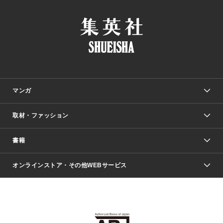
マンガ
取材・ファッション
少年マンガ
週刊少年ジャンプ
書籍
ファッション・美容
青年マンガ
ジャンプSQ.
Seventeen
週刊ヤングジャンプ
オンラインストア・その他WEBサービス
文芸・文庫・総合
芸能・情報・スポーツ
少女マンガ
Vジャンプ
non-no Web
ヤングジャンプ定期購読デジタル
すばる
Myojo
オンラインストア
りぼん
学芸・ノンフィクション・新書
最強ジャンプ
女性マンガ
@BAILA
ヤンジャン＋
小説すばる
週プレNEWS
マーガレット
集英社OTOコンテンツ
集英社 学芸編集部
少年ジャンプ＋
その他WEBサービス
クッキー
ライトノベル・ノベライズ
MAQUIA ONLINE