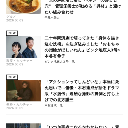
ームの麻辣湯に潜む“ヘルシーの落とし
穴” 管理栄養士が勧める「具材」と避け
たい組み合わせ
グルメ
千駄木雄大
2026.08.09
NEW
二十年間演劇で培ってきた「身体を描き
込む技術」を注ぎ込みました『おもちゃ
の指輪がほしいねん』ピンク地底人3号×
本谷有希子
教養・カルチャー
ピンク地底人３号
2026.08.09
NEW
「アクションってしんどいな」本当に死
ぬ思いで…俳優・木村達成が語るドラマ
版『水滸伝』過酷な撮影の裏側と打ち上
げでの北方謙三
教養・カルチャー
木村達成
2026.08.09
「いつ加害者になるかわからない…」青