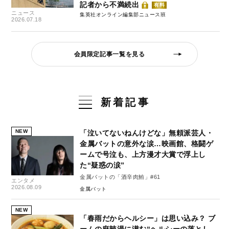
記者から不満続出
有料
ニュース
集英社オンライン編集部ニュース班
2026.07.18
会員限定記事一覧を見る
新着記事
NEW
「泣いてないねんけどな」無頼派芸人・
金属バットの意外な涙…映画館、格闘ゲ
ームで号泣も、上方漫才大賞で浮上し
た“疑惑の涙”
金属バットの「酒辛肉鮪」#61
エンタメ
2026.08.09
金属バット
NEW
「春雨だからヘルシー」は思い込み？ ブ