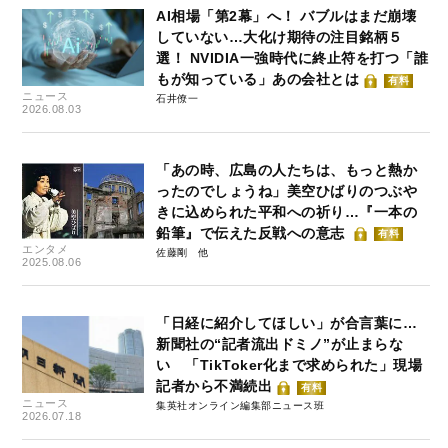
AI相場「第2幕」へ！ バブルはまだ崩壊
していない…大化け期待の注目銘柄５
選！ NVIDIA一強時代に終止符を打つ「誰
もが知っている」あの会社とは
有料
ニュース
石井僚一
2026.08.03
「あの時、広島の人たちは、もっと熱か
ったのでしょうね」美空ひばりのつぶや
きに込められた平和への祈り…『一本の
鉛筆』で伝えた反戦への意志
有料
エンタメ
佐藤剛
2025.08.06
「日経に紹介してほしい」が合言葉に…
新聞社の“記者流出ドミノ”が止まらな
い 「TikToker化まで求められた」現場
記者から不満続出
有料
ニュース
集英社オンライン編集部ニュース班
2026.07.18