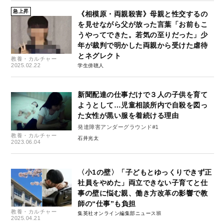
急上昇
《相模原・両親殺害》母親と性交するの
を見せながら父が放った言葉「お前もこ
うやってできた。若気の至りだった」少
年が裁判で明かした両親から受けた虐待
とネグレクト
教養・カルチャー
2025.02.22
学生傍聴人
新聞配達の仕事だけで３人の子供を育て
ようとして…児童相談所内で自殺を図っ
た女性が黒い服を着続ける理由
発達障害アンダーグラウンド#1
教養・カルチャー
石井光太
2023.06.04
〈小1の壁〉「子どもとゆっくりできず正
社員をやめた」両立できない子育てと仕
事の壁に悩む親、働き方改革の影響で教
師の“仕事”も負担
教養・カルチャー
集英社オンライン編集部ニュース班
2025.04.21