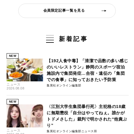
会員限定記事一覧を見る
新着記事
NEW
【192人食中毒】「清潔で品数の多い感じ
のいいレストラン」静岡のスポーツ宿泊
施設内で集団発症…合宿・遠征の「集団
での食事」に知っておきたい予防策
ニュース
集英社オンライン編集部
2026.08.08
NEW
〈江別大学生集団暴行死〉主犯格の18歳
に無期懲役「自分はやってねぇ。誰かが
トドメさした」裁判で明かされた“他責ぶ
り”
ニュース
集英社オンライン編集部ニュース班