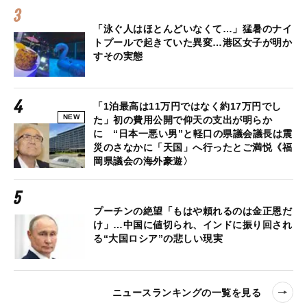
「泳ぐ人はほとんどいなくて…」猛暑のナイ
トプールで起きていた異変…港区女子が明か
すその実態
「1泊最高は11万円ではなく約17万円でし
NEW
た」初の費用公開で仰天の支出が明らか
に “日本一悪い男”と軽口の県議会議長は震
災のさなかに「天国」へ行ったとご満悦《福
岡県議会の海外豪遊〉
プーチンの絶望「もはや頼れるのは金正恩だ
け」…中国に値切られ、インドに振り回され
る“大国ロシア”の悲しい現実
ニュースランキングの一覧を見る