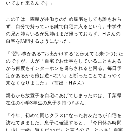
いてまた来るんです」
この子は、両親が共働きのため帰宅をしても誰もおら
ず、自分で持っている鍵で自宅に入るという。中学生
の兄と姉もいるが兄姉はまだ帰っておらず、Hさんの
自宅を訪問するようになった。
「“習い事がある”“お出かけする”と伝えても来つづけた
のですが、夫が『自宅でお仕事をしていることもある
から何度もインターホンを鳴らされると困る。毎日予
定があるから娘は遊べない』と断ったことでようやく
来なくなりました」（前出・Hさん）
親心から放置子を自宅にあげてしまったのは、千葉県
在住の小学3年生の息子を持つYさん。
「今年、初めて同じクラスになったお友だちが自宅を
訪ねてきました。息子に確認すると、『今日休み時間
に少し一緒に遊んだ○○だ』と言うので、とっさに自宅