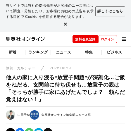
当サイトでは当社の提携先等がお客様のニーズ等につ
いて調査・分析したり、お客様にお勧めの広告を表示
詳しくはこちら
する目的で Cookie を使用する場合があります。
×
無料会員登録
ログイン
新着
ランキング
ニュース
特集
ビジネス
2025.06.29
教養・カルチャー
他人の家に入り浸る“放置子問題”が深刻化…ご飯
をねだる、玄関前に待ち伏せも…放置子の親は
「そっちが勝手に家にあげたんでしょ？ 頼んだ
覚えはない！」
山田千穂
集英社オンライン編集部ニュース班