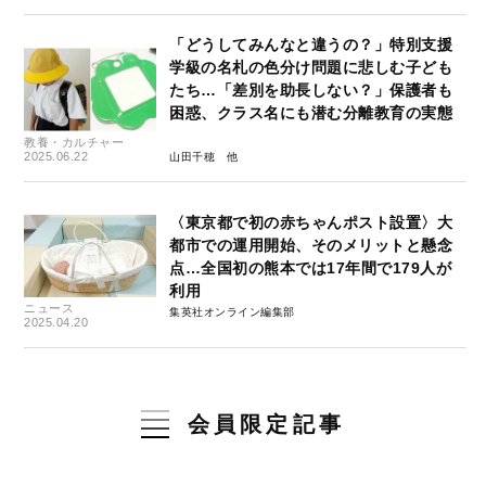
「どうしてみんなと違うの？」特別支援
学級の名札の色分け問題に悲しむ子ども
たち…「差別を助長しない？」保護者も
困惑、クラス名にも潜む分離教育の実態
教養・カルチャー
2025.06.22
山田千穂
〈東京都で初の赤ちゃんポスト設置〉大
都市での運用開始、そのメリットと懸念
点…全国初の熊本では17年間で179人が
利用
ニュース
集英社オンライン編集部
2025.04.20
会員限定記事