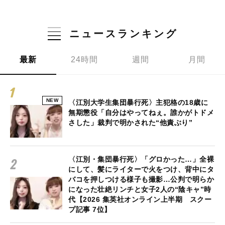
ニュースランキング
最新
24時間
週間
月間
NEW
〈江別大学生集団暴行死〉主犯格の18歳に
無期懲役「自分はやってねぇ。誰かがトドメ
さした」裁判で明かされた“他責ぶり”
〈江別・集団暴行死〉「グロかった…」全裸
にして、髪にライターで火をつけ、背中にタ
バコを押しつける様子も撮影…公判で明らか
になった壮絶リンチと女子2人の“陰キャ”時
代【2026 集英社オンライン上半期 スクー
プ記事 7位】