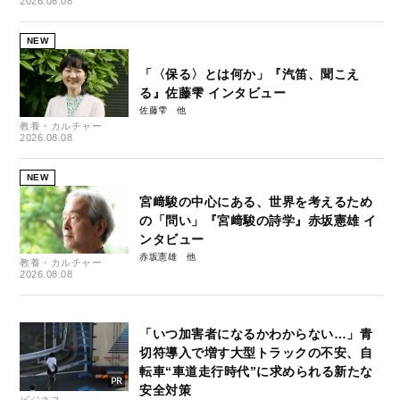
2026.08.08
NEW
「〈保る〉とは何か」『汽笛、聞こえ
る』佐藤雫 インタビュー
佐藤雫
教養・カルチャー
2026.08.08
NEW
宮﨑駿の中心にある、世界を考えるため
の「問い」『宮﨑駿の詩学』赤坂憲雄 イ
ンタビュー
赤坂憲雄
教養・カルチャー
2026.08.08
「いつ加害者になるかわからない…」青
切符導入で増す大型トラックの不安、自
転車“車道走行時代”に求められる新たな
安全対策
ビジネス