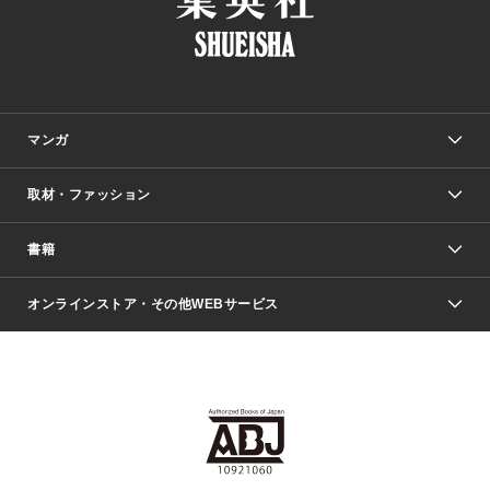
マンガ
取材・ファッション
少年マンガ
週刊少年ジャンプ
書籍
ファッション・美容
青年マンガ
ジャンプSQ.
Seventeen
週刊ヤングジャンプ
オンラインストア・その他WEBサービス
文芸・文庫・総合
芸能・情報・スポーツ
少女マンガ
Vジャンプ
non-no Web
ヤングジャンプ定期購読デジタル
すばる
Myojo
オンラインストア
りぼん
学芸・ノンフィクション・新書
最強ジャンプ
女性マンガ
@BAILA
ヤンジャン＋
小説すばる
週プレNEWS
マーガレット
集英社OTOコンテンツ
集英社 学芸編集部
少年ジャンプ＋
その他WEBサービス
クッキー
ライトノベル・ノベライズ
MAQUIA ONLINE
となりのヤングジャンプ
集英社 文芸ステーション
週プレ グラジャパ！
別冊マーガレット
SHUEISHA MANGA-ART HERITAGE
集英社 ビジネス書
ゼブラック
ココハナ
SHUEISHA ADNAVI
SPUR.JP
集英社Webマガジン Cobalt
グランドジャンプ
web 集英社文庫
キッズ
web Sportiva