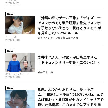
2026.07.21
NEW
「沖縄の海でゲーム三昧」「ディズニー
でスマホめぐり親子喧嘩」旅先でスマホ
を手放さない子ども、親はどうする？ 親
も見直したい3つのルール
ニュース
集英社オンライン編集部ニュース班
2026.08.08
NEW
岩井圭也さん（作家）が山崎エマさん
（ドキュメンタリー監督）に会いに行く
岩井圭也
教養・カルチャー
2026.08.08
NEW
毒親、ぶつかりおじさん、ルッキズ
ム…“闇深4コマ漫画”で10万いいね、元で
んぱ組.inc・鹿目凛がセカンドキャリアで
抱いた危機感「このままではアイドル崩