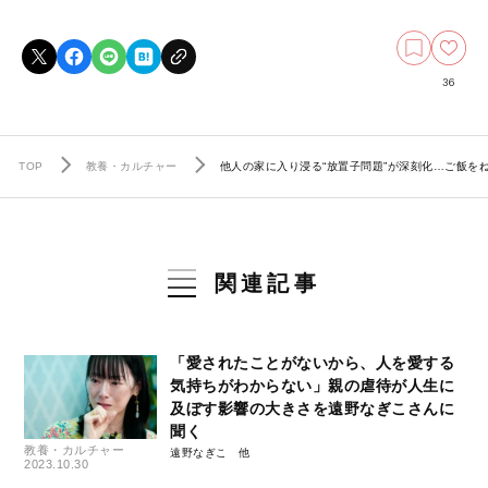
36
TOP
教養・カルチャー
他人の家に入り浸る“放置子問題”が深刻化…ご飯
関連記事
「愛されたことがないから、人を愛する
気持ちがわからない」親の虐待が人生に
及ぼす影響の大きさを遠野なぎこさんに
聞く
教養・カルチャー
遠野なぎこ
2023.10.30