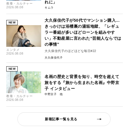
れに」
教養・カルチャー
2026.08.08
キムラ
大久保佳代子が50代でマンション購入…
NEW
きっかけは浴槽裏の湯垢地獄、「レギュ
ラー番組が多いほどローンを組みやす
い」不動産屋に言われた“芸能人ならでは
の事情”
エンタメ
大久保佳代子のほどほどな毎日#22
2026.08.08
大久保佳代子
NEW
名画の歴史と背景を知り、時空を超えて
旅をする『旅から生まれた名画』中野京
子 インタビュー
中野京子
教養・カルチャー
2026.08.08
新着記事一覧を見る