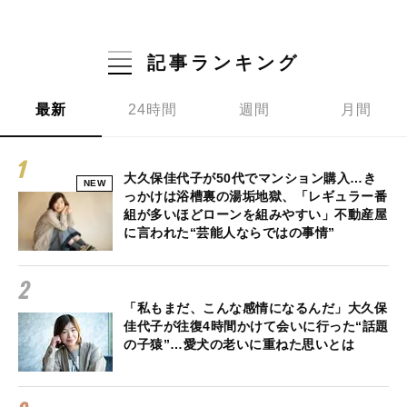
記事ランキング
最新
24時間
週間
月間
大久保佳代子が50代でマンション購入…き
NEW
っかけは浴槽裏の湯垢地獄、「レギュラー番
組が多いほどローンを組みやすい」不動産屋
に言われた“芸能人ならではの事情”
「私もまだ、こんな感情になるんだ」大久保
佳代子が往復4時間かけて会いに行った“話題
の子猿”…愛犬の老いに重ねた思いとは