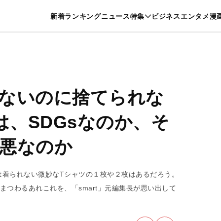
特集一覧を見る
漫画一覧を見る
新着
ランキング
ニュース
特集
ビジネス
エンタメ
漫
養・カルチャー
暮らし
スポーツ
ヘルスケア
美容
グルメ
ないのに捨てられな
は、SDGsなのか、そ
悪なのか
は着られない微妙なTシャツの１枚や２枚はあるだろう。
まつわるあれこれを、「smart」元編集長が思い出して