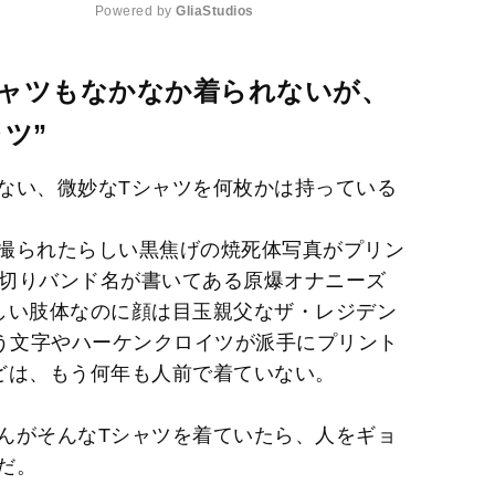
Powered by 
GliaStudios
M
シャツもなかなか着られないが、
u
ツ”
t
e
ない、微妙なTシャツを何枚かは持っている
撮られたらしい黒焦げの焼死体写真がプリン
い切りバンド名が書いてある原爆オナニーズ
しい肢体なのに顔は目玉親父なザ・レジデン
という文字やハーケンクロイツが派手にプリント
どは、もう何年も人前で着ていない。
んがそんなTシャツを着ていたら、人をギョ
だ。