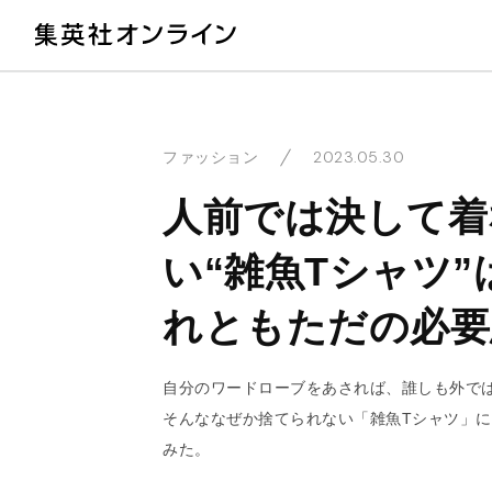
教
2023.05.30
ファッション
人前では決して着
い“雑魚Tシャツ”
れともただの必要
自分のワードローブをあされば、誰しも外で
そんななぜか捨てられない「雑魚Tシャツ」に
みた。