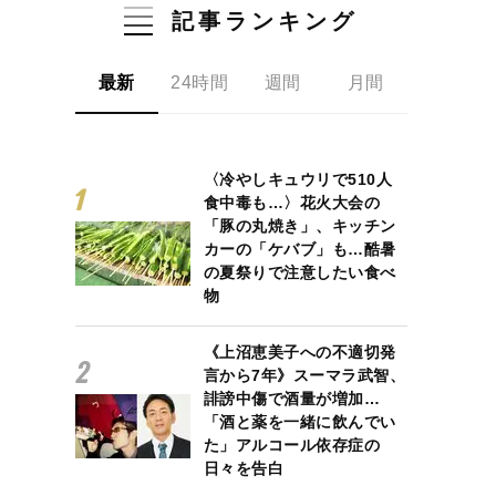
記事ランキング
最新
24時間
週間
月間
〈冷やしキュウリで510人
食中毒も…〉花火大会の
「豚の丸焼き」、キッチン
カーの「ケバブ」も…酷暑
の夏祭りで注意したい食べ
物
《上沼恵美子への不適切発
言から7年》スーマラ武智、
誹謗中傷で酒量が増加…
「酒と薬を一緒に飲んでい
た」アルコール依存症の
日々を告白