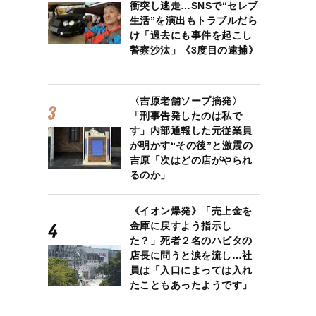
衝突し逃走…SNSで“セレブ
生活”を演出もトラブルだら
け「過去にも事件を起こし
警察沙汰」《3度目の逮捕》
〈吉原老舗ソープ摘発〉
「刑事告発したのは私で
す」内部通報した元従業員
が明かす“その後”と激震の
吉原「次はどの店がやられ
るのか」
《イオン爆発》「売上金を
金庫に戻すよう指示し
た？」死者２名のハビタの
店長に問うと涙を流し…社
員は「入口によっては入れ
たこともあったようです」