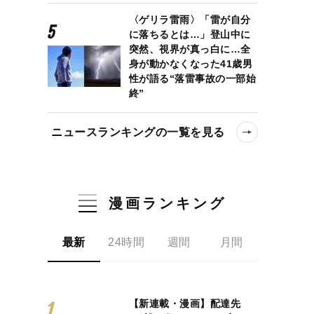
〈ゲリラ雷雨〉「雷が自分
に落ちるとは…」登山中に
突然、視界が真っ白に…全
身が動かなくなった41歳男
性が語る“落雷事故の一部始
終”
ニュースランキングの一覧を見る
漫画ランキング
最新
24時間
週間
月間
【新連載・漫画】配達先