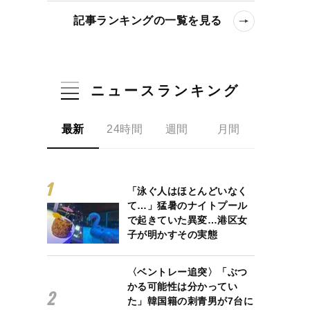
記事ランキングの一覧を見る
ニュースランキング
最新
24時間
週間
月間
「泳ぐ人はほとんどいなく
て…」猛暑のナイトプール
で起きていた異変…港区女
子が明かすその実態
〈ベントレー追突〉「ぶつ
かる可能性は分かってい
た」韓国籍の刺青男が7台に