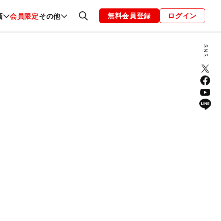
無料会員登録
ログイン
画
会員限定
その他
ファッション
恋愛・結婚
編集部
お知らせ