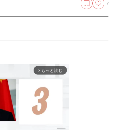
7
もっと読む
arrow_forward_ios