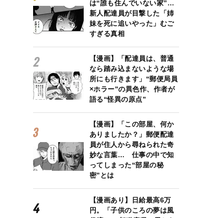
は“誰も住んでいない家”…
新人配達員が目撃した「姉
妹を死に追いやった」むご
すぎる真相
【漫画】「配達員は、普通
なら踏み込まないような場
所にも行きます」“郵便局員
×ホラー”の異色作、作者が
語る“怪異の原点”
【漫画】「この部屋、何か
ありましたか？」郵便配達
員が住人から尋ねられた奇
妙な言葉… 仕事の中で知
ってしまった“部屋の秘
密”とは
【漫画あり】日給最高6万
円。「子供のころの夢は風