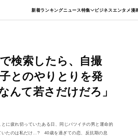
特集一覧を見る
漫画一覧を見る
新着
ランキング
ニュース
特集
ビジネス
エンタメ
漫
養・カルチャー
暮らし
スポーツ
ヘルスケア
美容
グルメ
Sで検索したら、自撮
子とのやりとりを発
なんて若さだけだろ」
ことに疲れ切っていたある日、同じバツイチの男と運命的
いたのは私だけ…? 40歳を過ぎての恋、反抗期の息