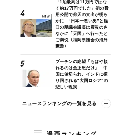
「1泊最高は11万円ではな
く約17万円でした」初の費
用公開で仰天の支出が明ら
NEW
かに “日本一悪い男”と軽
口の県議会議長は震災のさ
なかに「天国」へ行ったと
ご満悦《福岡県議会の海外
豪遊〉
プーチンの絶望「もはや頼
れるのは金正恩だけ」…中
国に値切られ、インドに振
り回される“大国ロシア”の
悲しい現実
ニュースランキングの一覧を見る
漫画ランキング