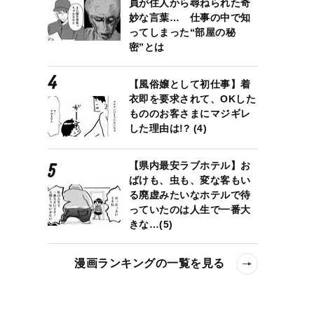
員が住人から尋ねられた奇
妙な言葉… 仕事の中で知
ってしまった“部屋の秘
密”とは
【風俗嬢として初仕事】着
衣即を要求されて、OKした
もののお客さまにマジギレ
した理由は!? (4)
【県内最安ラブホテル】お
ばけも、虫も、変な客もい
る廃虚みたいなホテルで待
っていたのは人生で一番大
きな…(5)
漫画ランキングの一覧を見る