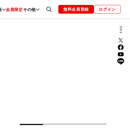
無料会員登録
ログイン
画
会員限定
その他
ファッション
恋愛・結婚
編集部
お知らせ