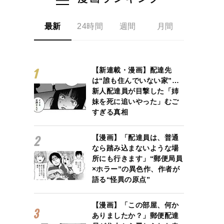
最新
24時間
週間
月間
【新連載・漫画】配達先
は“誰も住んでいない家”…
新人配達員が目撃した「姉
妹を死に追いやった」むご
すぎる真相
【漫画】「配達員は、普通
なら踏み込まないような場
所にも行きます」“郵便局員
×ホラー”の異色作、作者が
語る“怪異の原点”
【漫画】「この部屋、何か
ありましたか？」郵便配達