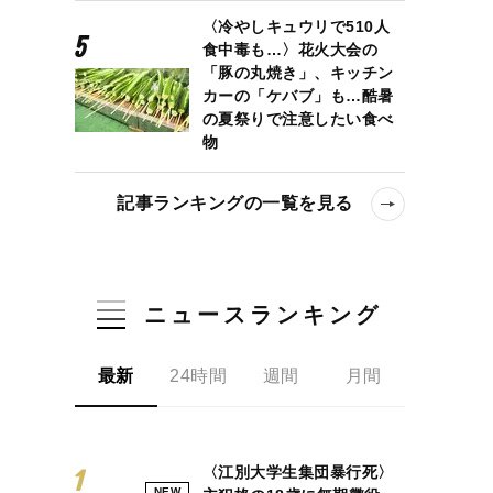
〈冷やしキュウリで510人
食中毒も…〉花火大会の
「豚の丸焼き」、キッチン
カーの「ケバブ」も…酷暑
の夏祭りで注意したい食べ
物
記事ランキングの一覧を見る
ニュースランキング
最新
24時間
週間
月間
〈江別大学生集団暴行死〉
NEW