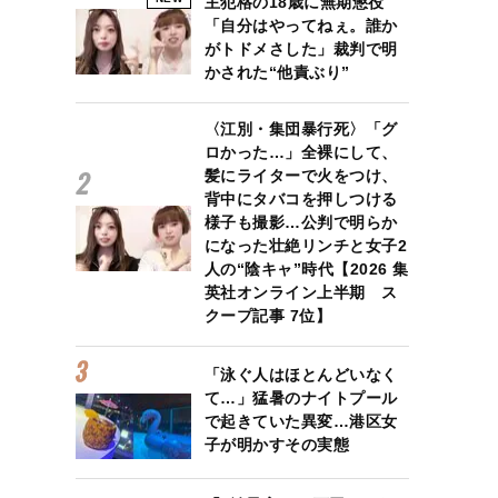
主犯格の18歳に無期懲役
「自分はやってねぇ。誰か
がトドメさした」裁判で明
かされた“他責ぶり”
〈江別・集団暴行死〉「グ
ロかった…」全裸にして、
髪にライターで火をつけ、
背中にタバコを押しつける
様子も撮影…公判で明らか
になった壮絶リンチと女子2
人の“陰キャ”時代【2026 集
英社オンライン上半期 ス
クープ記事 7位】
「泳ぐ人はほとんどいなく
て…」猛暑のナイトプール
で起きていた異変…港区女
子が明かすその実態