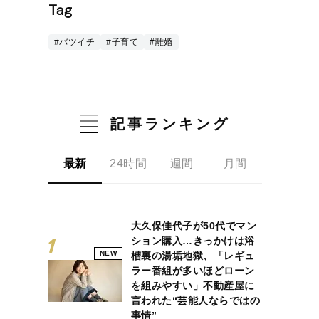
Tag
#バツイチ
#子育て
#離婚
記事ランキング
最新
24時間
週間
月間
大久保佳代子が50代でマン
ション購入…きっかけは浴
NEW
槽裏の湯垢地獄、「レギュ
ラー番組が多いほどローン
を組みやすい」不動産屋に
言われた“芸能人ならではの
事情”