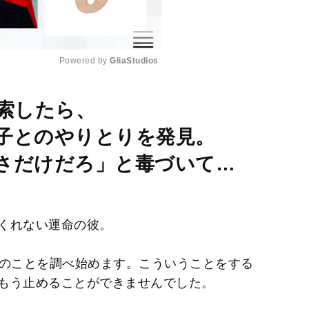
Powered by 
GliaStudios
M
検索したら、
u
子とのやりとりを発見。
t
e
さだけだろ」と毒づいて…
くれない運命の彼。
彼のことを調べ始めます。こういうことをする
もう止めることができませんでした。