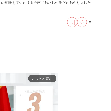
」の意味を問いかける漫画『わたしが誰だかわかりました
0
もっと読む
arrow_forward_ios