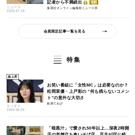
記者から不満続出
有料
ニュース
集英社オンライン編集部ニュース班
2026.07.18
会員限定記事一覧を見る
特集
急上昇
お笑い番組に「女性MC」は必要なのか？
松岡茉優・上戸彩の “何も残らないコメン
ト”の意外な大切さ
飲用てれび
エンタメ
2026.08.04
「暗黒汁」で愛され50年以上…深夜2時開
店の老舗立ち食いそば店、店主が守り続