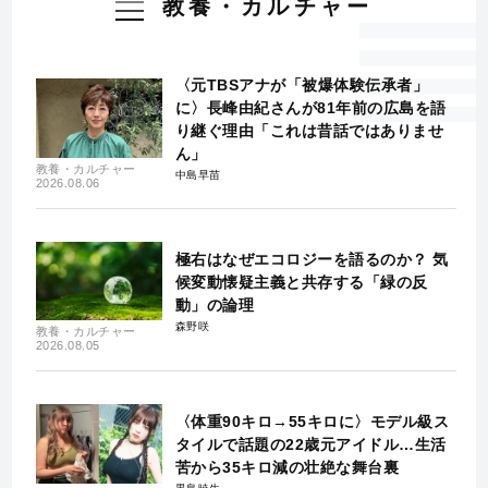
教養・カルチャー
〈元TBSアナが「被爆体験伝承者」
に〉長峰由紀さんが81年前の広島を語
り継ぐ理由「これは昔話ではありませ
ん」
教養・カルチャー
中島早苗
2026.08.06
極右はなぜエコロジーを語るのか？ 気
候変動懐疑主義と共存する「緑の反
動」の論理
森野咲
教養・カルチャー
2026.08.05
〈体重90キロ→55キロに〉モデル級ス
タイルで話題の22歳元アイドル…生活
苦から35キロ減の壮絶な舞台裏