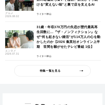
ける"変えない味"と裏で店を支えるAI
グルメ
ライター神山
2026.08.02
31歳・年収370万円の失恋が歴代最高再
生回数に…『ザ・ノンフィクション』な
ぜ“何も起きない婚活”が114万人の心を動
かしたのか【2026 集英社オンライン上半
期 世間を騒がせたテレビ番組 1位】
エンタメ
2026.07.31
ライター神山
特集一覧を見る