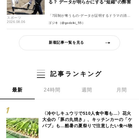
る？ データが明らかにする“短縮”の弊害
「7回制が奪うもの-データが証明するドラマの消
スポーツ
失-」
2026.08.06
ゴジキ（@godziki_55）
新着記事一覧を見る
記事ランキング
最新
24時間
週間
月間
〈冷やしキュウリで510人食中毒も…〉花火
大会の「豚の丸焼き」、キッチンカーの「ケ
バブ」も…酷暑の夏祭りで注意したい食べ物