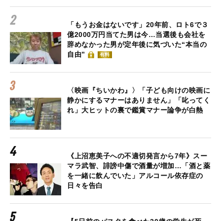
「もうお金はないです」20年前、ロト6で３
億2000万円当てた男は今…当選後も会社を
辞めなかった男が定年後に気づいた“本当の
自由”
有料
〈映画『ちいかわ』〉「子ども向けの映画に
静かにするマナーはありません」「叱ってく
れ」大ヒットの裏で鑑賞マナー論争が白熱
《上沼恵美子への不適切発言から7年》スー
マラ武智、誹謗中傷で酒量が増加…「酒と薬
を一緒に飲んでいた」アルコール依存症の
日々を告白