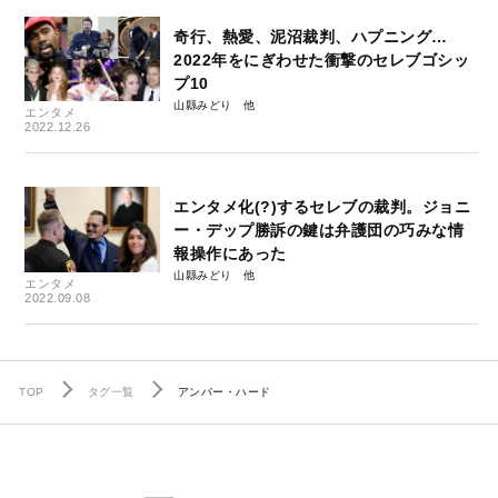
奇行、熱愛、泥沼裁判、ハプニング…
2022年をにぎわせた衝撃のセレブゴシッ
プ10
山縣みどり
エンタメ
2022.12.26
エンタメ化(?)するセレブの裁判。ジョニ
ー・デップ勝訴の鍵は弁護団の巧みな情
報操作にあった
山縣みどり
エンタメ
2022.09.08
TOP
タグ一覧
アンバー・ハード