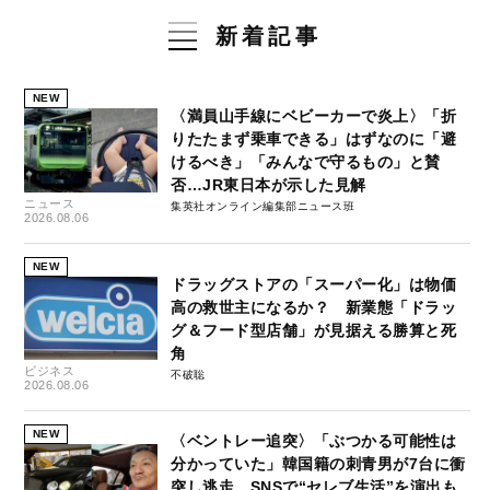
新着記事
NEW
〈満員山手線にベビーカーで炎上〉「折
りたたまず乗車できる」はずなのに「避
けるべき」「みんなで守るもの」と賛
否…JR東日本が示した見解
ニュース
集英社オンライン編集部ニュース班
2026.08.06
NEW
ドラッグストアの「スーパー化」は物価
高の救世主になるか？ 新業態「ドラッ
グ＆フード型店舗」が見据える勝算と死
角
ビジネス
不破聡
2026.08.06
NEW
〈ベントレー追突〉「ぶつかる可能性は
分かっていた」韓国籍の刺青男が7台に衝
突し逃走…SNSで“セレブ生活”を演出も