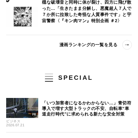
穏な破壊音と同時に体が裂け、四方に飛び散
った…「生きたまま分解し、悪魔超人７人で
７か所に拉致した奇怪な人質事件です」と宇
宙警察〈『キン肉マン』特別企画 ＃2〉
漫画ランキングの一覧を見る
SPECIAL
「いつ加害者になるかわからない…」青切符
導入で増す大型トラックの不安、自転車“車
道走行時代”に求められる新たな安全対策
ビジネス
2026.07.21