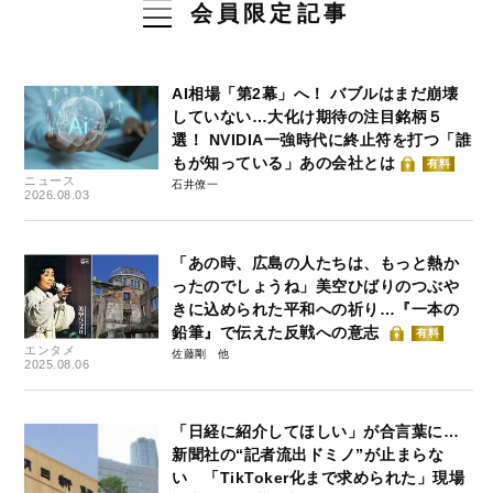
会員限定記事
AI相場「第2幕」へ！ バブルはまだ崩壊
していない…大化け期待の注目銘柄５
選！ NVIDIA一強時代に終止符を打つ「誰
もが知っている」あの会社とは
有料
ニュース
石井僚一
2026.08.03
「あの時、広島の人たちは、もっと熱か
ったのでしょうね」美空ひばりのつぶや
きに込められた平和への祈り…『一本の
鉛筆』で伝えた反戦への意志
有料
エンタメ
佐藤剛
2025.08.06
「日経に紹介してほしい」が合言葉に…
新聞社の“記者流出ドミノ”が止まらな
い 「TikToker化まで求められた」現場