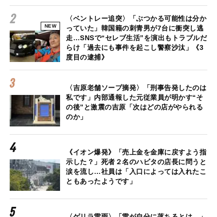
〈ベントレー追突〉「ぶつかる可能性は分か
NEW
っていた」韓国籍の刺青男が7台に衝突し逃
走…SNSで“セレブ生活”を演出もトラブルだ
らけ「過去にも事件を起こし警察沙汰」《3
度目の逮捕》
〈吉原老舗ソープ摘発〉「刑事告発したのは
私です」内部通報した元従業員が明かす“そ
の後”と激震の吉原「次はどの店がやられる
のか」
《イオン爆発》「売上金を金庫に戻すよう指
示した？」死者２名のハビタの店長に問うと
涙を流し…社員は「入口によっては入れたこ
ともあったようです」
〈ゲリラ雷雨〉「雷が自分に落ちるとは…」