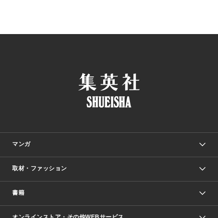
マンガ
取材・ファッション
少年マンガ
週刊少年ジャンプ
書籍
ファッション・美容
青年マンガ
ジャンプSQ.
Seventeen
週刊ヤングジャンプ
オンラインストア・その他WEBサービス