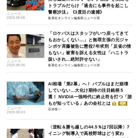
トラブルだらけ「過去にも事件を起こし
警察沙汰」《3度目の逮捕》
ニュース
2026.08.06
集英社オンライン編集部ニュース班
「ロケバスはスタッフがいつ戻ってきて
もおかしくない…」と無罪主張の元ジャ
ンポケ斉藤被告に懲役7年求刑「反省の情
もない」被害を訴える女性は「ハニトラ
扱いされ…絶対許せない」
ニュース
2026.08.06
集英社オンライン編集部ニュース班
AI相場「第2幕」へ！ バブルはまだ崩壊
していない…大化け期待の注目銘柄５
選！ NVIDIA一強時代に終止符を打つ「誰
もが知っている」あの会社とは
有料
ニュース
石井僚一
2026.08.03
〈逆転＆勝ち越しの44.5％は7回以降〉7
イニング制導入で高校野球はどう変わ