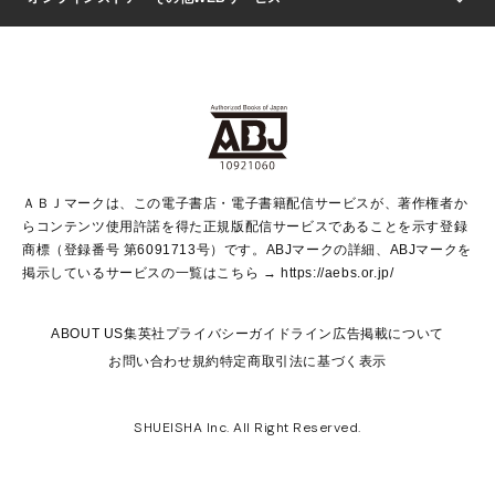
文芸・文庫・総合
芸能・情報・スポーツ
少女マンガ
Vジャンプ
non-no Web
ヤングジャンプ定期購読デジタル
すばる
Myojo
オンラインストア
りぼん
学芸・ノンフィクション・新書
最強ジャンプ
女性マンガ
@BAILA
ヤンジャン＋
小説すばる
週プレNEWS
マーガレット
集英社OTOコンテンツ
集英社 学芸編集部
少年ジャンプ＋
その他WEBサービス
クッキー
ライトノベル・ノベライズ
MAQUIA ONLINE
となりのヤングジャンプ
集英社 文芸ステーション
週プレ グラジャパ！
別冊マーガレット
SHUEISHA MANGA-ART HERITAGE
集英社 ビジネス書
ゼブラック
ココハナ
SHUEISHA ADNAVI
SPUR.JP
集英社Webマガジン Cobalt
グランドジャンプ
web 集英社文庫
キッズ
web Sportiva
マンガMee
ジャンプキャラクターズストア
集英社新書
ジャンプルーキー！
月刊オフィスユー
ＡＢＪマークは、この電子書店・電子書籍配信サービスが、著作権者か
EDITOR'S LAB
LEE
集英社オレンジ文庫
ウルトラジャンプ
青春と読書
パラスポ＋！
らコンテンツ使用許諾を得た正規版配信サービスであることを示す登録
集英社みらい文庫
リマコミ＋
HAPPY PLUS STORE
集英社新書プラス
ジャンプTOON
商標（登録番号 第6091713号）です。ABJマークの詳細、ABJマークを
Marisol
シフォン文庫
アジア人物史
S-KIDS.LAND
マンガMeets
掲示しているサービスの一覧はこちら →
https://aebs.or.jp/
shueisha vox
よみタイ
S-MANGA
Web éclat
ダッシュエックス文庫
LEEマルシェ
kotoba
集英社ジャンプリミックス
ABOUT US
集英社プライバシーガイドライン
広告掲載について
T JAPAN:The New York Times Style Magazine
JUMP j BOOKS
お問い合わせ
規約
特定商取引法に基づく表示
SHOP Marisol
e!集英社
集英社コミック文庫
集英社女性誌ポータル
éclat premium
imidas
MEN'S NON-NO WEB
SHUEISHA Inc. All Right Reserved.
mirabella
UOMO
mirabella homme