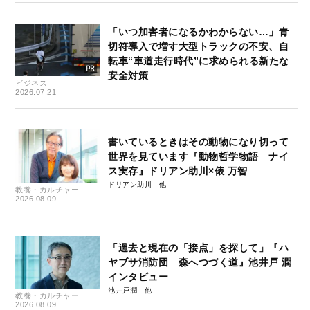
「いつ加害者になるかわからない…」青
切符導入で増す大型トラックの不安、自
転車“車道走行時代”に求められる新たな
安全対策
ビジネス
2026.07.21
書いているときはその動物になり切って
世界を見ています『動物哲学物語 ナイ
ス実存』ドリアン助川×俵 万智
ドリアン助川
教養・カルチャー
2026.08.09
「過去と現在の「接点」を探して」『ハ
ヤブサ消防団 森へつづく道』池井戸 潤
インタビュー
池井戸潤
教養・カルチャー
2026.08.09