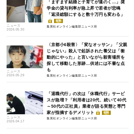
「ますます結婚と子育てが遠のく…」奨
学金の貸与利率が急上昇で若者が悲鳴
「返済総額にすると数十万円も変わる」
有料
ニュース
集英社オンライン編集部ニュース班
2026.05.30
〈京都小6殺害〉「変なオッサン」「父親
じゃない」殺人で起訴された養父は「衝
動的にやった」と言いながら殺害場所を
探して移動した形跡…供述には不審な点
も
ニュース
2026.05.29
集英社オンライン編集部ニュース班
「退職代行」の次は「休職代行」サービ
スが急増？「利用者は20代、続いて40代
～50代の正社員」業者が語る実態と専門
家が指摘するデメリット
有料
ニュース
集英社オンライン編集部ニュース班
2026.04.17