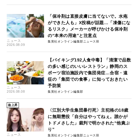
「保冷剤は直接皮膚に当てないで。水疱
ができた人も」X投稿が話題…「凍傷にな
るリスク」メーカーが呼びかける保冷剤
の“本来の用途”と注意点
ニュース
集英社オンライン編集部ニュース班
2026.08.09
【バイキング192人食中毒】「清潔で品数
の多い感じのいいレストラン」静岡のス
ポーツ宿泊施設内で集団発症…合宿・遠
征の「集団での食事」に知っておきたい
予防策
ニュース
2026.08.08
集英社オンライン編集部
急上昇
〈江別大学生集団暴行死〉主犯格の18歳
に無期懲役「自分はやってねぇ。誰かが
トドメさした」裁判で明かされた“他責ぶ
り”
ニュース
集英社オンライン編集部ニュース班