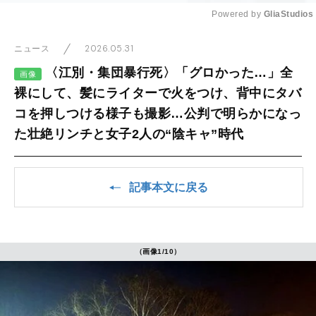
Powered by 
GliaStudios
Mute
2026.05.31
ニュース
〈江別・集団暴行死〉「グロかった…」全
画像
裸にして、髪にライターで火をつけ、背中にタバ
コを押しつける様子も撮影…公判で明らかになっ
た壮絶リンチと女子2人の“陰キャ”時代
記事本文に戻る
（画像1/10）