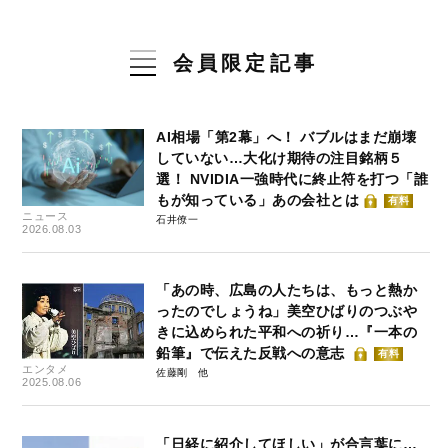
会員限定記事
AI相場「第2幕」へ！ バブルはまだ崩壊
していない…大化け期待の注目銘柄５
選！ NVIDIA一強時代に終止符を打つ「誰
もが知っている」あの会社とは
有料
ニュース
石井僚一
2026.08.03
「あの時、広島の人たちは、もっと熱か
ったのでしょうね」美空ひばりのつぶや
きに込められた平和への祈り…『一本の
鉛筆』で伝えた反戦への意志
有料
エンタメ
佐藤剛
2025.08.06
「日経に紹介してほしい」が合言葉に…