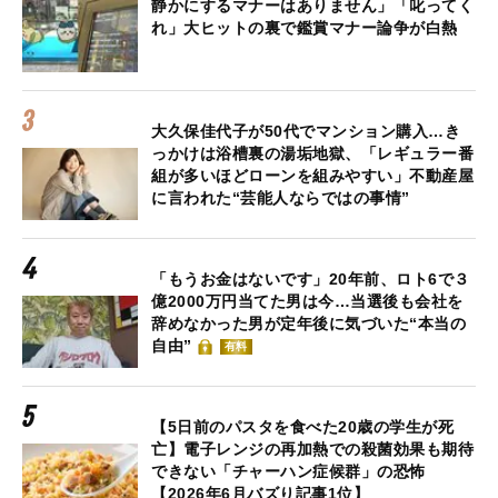
静かにするマナーはありません」「叱ってく
れ」大ヒットの裏で鑑賞マナー論争が白熱
大久保佳代子が50代でマンション購入…き
っかけは浴槽裏の湯垢地獄、「レギュラー番
組が多いほどローンを組みやすい」不動産屋
に言われた“芸能人ならではの事情”
「もうお金はないです」20年前、ロト6で３
億2000万円当てた男は今…当選後も会社を
辞めなかった男が定年後に気づいた“本当の
自由”
有料
【5日前のパスタを食べた20歳の学生が死
亡】電子レンジの再加熱での殺菌効果も期待
できない「チャーハン症候群」の恐怖
【2026年6月バズり記事1位】