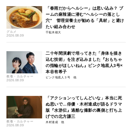
「春雨だからヘルシー」は思い込み？ ブ
ームの麻辣湯に潜む“ヘルシーの落とし
穴” 管理栄養士が勧める「具材」と避け
たい組み合わせ
グルメ
千駄木雄大
2026.08.09
二十年間演劇で培ってきた「身体を描き
込む技術」を注ぎ込みました『おもちゃ
の指輪がほしいねん』ピンク地底人3号×
本谷有希子
教養・カルチャー
ピンク地底人３号
2026.08.09
「アクションってしんどいな」本当に死
ぬ思いで…俳優・木村達成が語るドラマ
版『水滸伝』過酷な撮影の裏側と打ち上
げでの北方謙三
教養・カルチャー
木村達成
2026.08.09