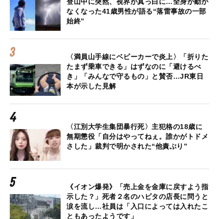
登山中に突然、視界が真っ白に…全身が動か
なくなった41歳男性が語る“落雷事故の一部
始終”
〈満員山手線にベビーカーで炎上〉「折りた
たまず乗車できる」はずなのに「避けるべ
き」「みんなで守るもの」と賛否…JR東日
本が示した見解
〈江別大学生集団暴行死〉主犯格の18歳に
無期懲役「自分はやってねぇ。誰かがトドメ
さした」裁判で明かされた“他責ぶり”
《イオン爆発》「売上金を金庫に戻すよう指
示した？」死者２名のハビタの店長に問うと
涙を流し…社員は「入口によっては入れたこ
ともあったようです」