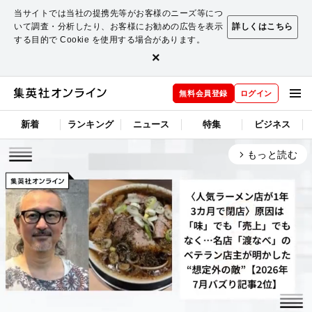
当サイトでは当社の提携先等がお客様のニーズ等につ
いて調査・分析したり、お客様にお勧めの広告を表示
詳しくはこちら
する目的で Cookie を使用する場合があります。
×
無料会員登録
ログイン
新着
ランキング
ニュース
特集
ビジネス
もっと読む
arrow_forward_ios