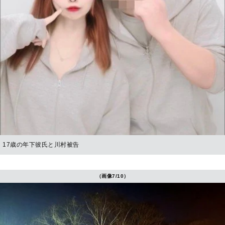
17歳の年下彼氏と川村被告
（画像7/10）