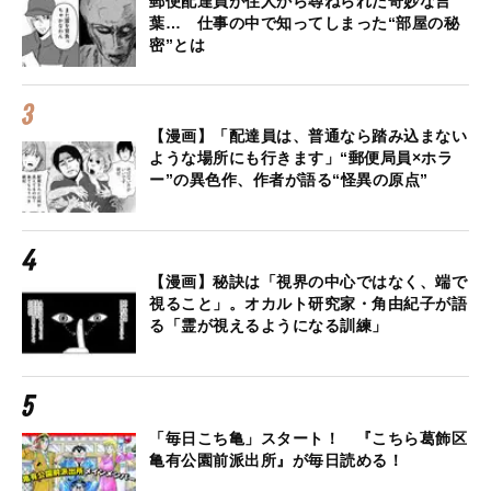
郵便配達員が住人から尋ねられた奇妙な言
葉… 仕事の中で知ってしまった“部屋の秘
密”とは
【漫画】「配達員は、普通なら踏み込まない
ような場所にも行きます」“郵便局員×ホラ
ー”の異色作、作者が語る“怪異の原点”
【漫画】秘訣は「視界の中心ではなく、端で
視ること」。オカルト研究家・角由紀子が語
る「霊が視えるようになる訓練」
「毎日こち亀」スタート！ 『こちら葛飾区
亀有公園前派出所』が毎日読める！