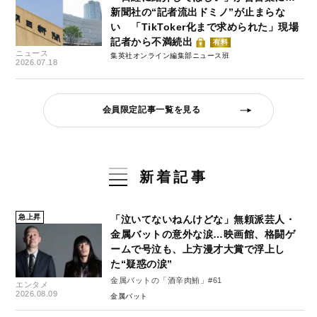
新聞社の“記者流出ドミノ”が止まらな
い 「TikToker化まで求められた」現場
記者から不満続出
有料
ニュース
集英社オンライン編集部ニュース班
2026.07.18
会員限定記事一覧を見る
新着記事
急上昇
「泣いてないねんけどな」無頼派芸人・
金属バットの意外な涙…映画館、格闘ゲ
ームで号泣も、上方漫才大賞で浮上し
た“疑惑の涙”
金属バットの「酒辛肉鮪」#61
エンタメ
2026.08.09
金属バット