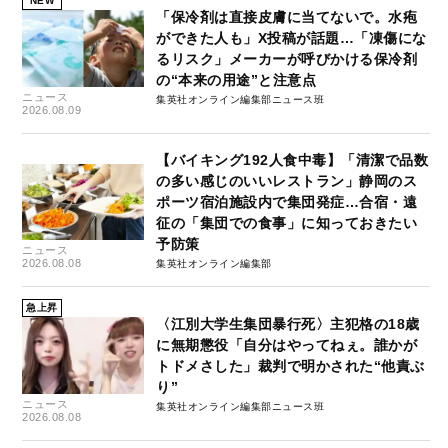
NEW
「保冷剤は直接皮膚に当てないで。水疱
ができた人も」X投稿が話題…「凍傷にな
るリスク」メーカーが呼びかける保冷剤
の“本来の用途”と注意点
ニュース
集英社オンライン編集部ニュース班
2026.08.09
【バイキング192人食中毒】「清潔で品数
の多い感じのいいレストラン」静岡のス
ポーツ宿泊施設内で集団発症…合宿・遠
征の「集団での食事」に知っておきたい
予防策
ニュース
2026.08.08
集英社オンライン編集部
急上昇
〈江別大学生集団暴行死〉主犯格の18歳
に無期懲役「自分はやってねぇ。誰かが
トドメさした」裁判で明かされた“他責ぶ
り”
ニュース
集英社オンライン編集部ニュース班
2026.08.08