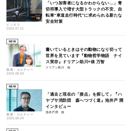
「いつ加害者になるかわからない…」青
切符導入で増す大型トラックの不安、自
転車“車道走行時代”に求められる新たな
安全対策
ビジネス
2026.07.21
NEW
書いているときはその動物になり切って
世界を見ています『動物哲学物語 ナイ
ス実存』ドリアン助川×俵 万智
ドリアン助川
教養・カルチャー
2026.08.09
NEW
「過去と現在の「接点」を探して」『ハ
ヤブサ消防団 森へつづく道』池井戸 潤
インタビュー
池井戸潤
教養・カルチャー
2026.08.09