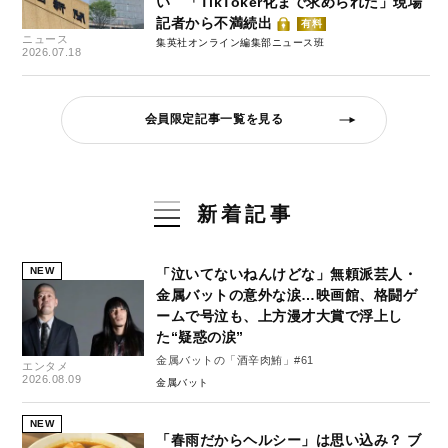
い 「TikToker化まで求められた」現場
記者から不満続出
有料
ニュース
集英社オンライン編集部ニュース班
2026.07.18
会員限定記事一覧を見る
新着記事
NEW
「泣いてないねんけどな」無頼派芸人・
金属バットの意外な涙…映画館、格闘ゲ
ームで号泣も、上方漫才大賞で浮上し
た“疑惑の涙”
金属バットの「酒辛肉鮪」#61
エンタメ
2026.08.09
金属バット
NEW
「春雨だからヘルシー」は思い込み？ ブ