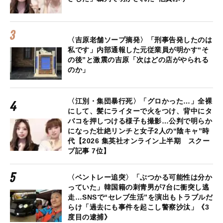
〈吉原老舗ソープ摘発〉「刑事告発したのは
私です」内部通報した元従業員が明かす“そ
の後”と激震の吉原「次はどの店がやられる
のか」
〈江別・集団暴行死〉「グロかった…」全裸
にして、髪にライターで火をつけ、背中にタ
バコを押しつける様子も撮影…公判で明らか
になった壮絶リンチと女子2人の“陰キャ”時
代【2026 集英社オンライン上半期 スクー
プ記事 7位】
〈ベントレー追突〉「ぶつかる可能性は分か
っていた」韓国籍の刺青男が7台に衝突し逃
走…SNSで“セレブ生活”を演出もトラブルだ
らけ「過去にも事件を起こし警察沙汰」《3
度目の逮捕》