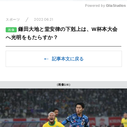
Powered by 
GliaStudios
Mute
2022.06.21
スポーツ
鎌田大地と堂安律の下剋上は、W杯本大会
画像
へ光明をもたらすか？
記事本文に戻る
（画像1/4）