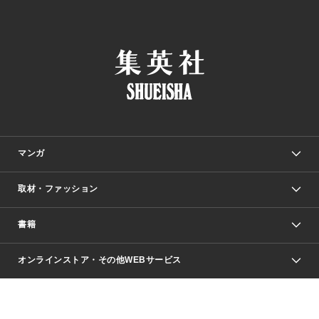
マンガ
取材・ファッション
少年マンガ
週刊少年ジャンプ
書籍
ファッション・美容
青年マンガ
ジャンプSQ.
Seventeen
週刊ヤングジャンプ
オンラインストア・その他WEBサービス
文芸・文庫・総合
芸能・情報・スポーツ
少女マンガ
Vジャンプ
non-no Web
ヤングジャンプ定期購読デジタル
すばる
Myojo
オンラインストア
りぼん
学芸・ノンフィクション・新書
最強ジャンプ
女性マンガ
@BAILA
ヤンジャン＋