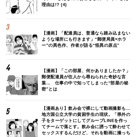
理由は!? (4)
【漫画】「配達員は、普通なら踏み込まない
ような場所にも行きます」“郵便局員×ホラ
ー”の異色作、作者が語る“怪異の原点”
【漫画】「この部屋、何かありましたか？」
郵便配達員が住人から尋ねられた奇妙な言
葉… 仕事の中で知ってしまった“部屋の秘
密”とは
【漫画あり】飲み会で裸にして動画撮影も…
地方国公立大学の貧困学生の現状。「県外の
子をターゲットにしてグループLINEを作っ
てチームで落とす。飲み会に誘って酔わせて
セックスするんだけど、それを動画に撮っち