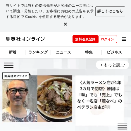
当サイトでは当社の提携先等がお客様のニーズ等につ
いて調査・分析したり、お客様にお勧めの広告を表示
詳しくはこちら
する目的で Cookie を使用する場合があります。
×
無料会員登録
ログイン
新着
ランキング
ニュース
特集
ビジネス
もっと読む
arrow_forward_ios