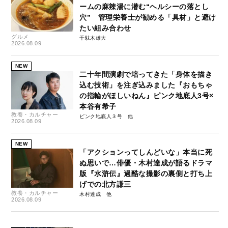
ームの麻辣湯に潜む“ヘルシーの落とし
穴” 管理栄養士が勧める「具材」と避け
たい組み合わせ
グルメ
千駄木雄大
2026.08.09
NEW
二十年間演劇で培ってきた「身体を描き
込む技術」を注ぎ込みました『おもちゃ
の指輪がほしいねん』ピンク地底人3号×
本谷有希子
教養・カルチャー
ピンク地底人３号
2026.08.09
NEW
「アクションってしんどいな」本当に死
ぬ思いで…俳優・木村達成が語るドラマ
版『水滸伝』過酷な撮影の裏側と打ち上
げでの北方謙三
教養・カルチャー
木村達成
2026.08.09