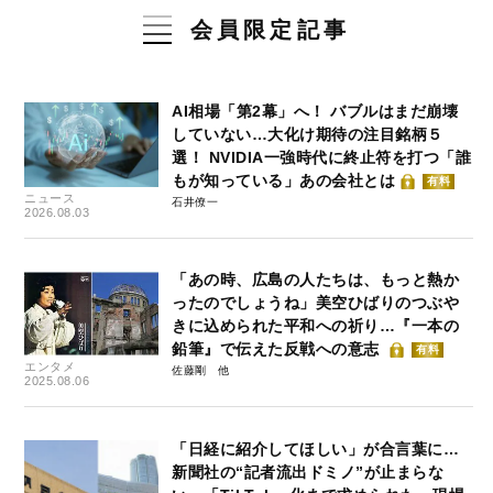
会員限定記事
AI相場「第2幕」へ！ バブルはまだ崩壊
していない…大化け期待の注目銘柄５
選！ NVIDIA一強時代に終止符を打つ「誰
もが知っている」あの会社とは
有料
ニュース
石井僚一
2026.08.03
「あの時、広島の人たちは、もっと熱か
ったのでしょうね」美空ひばりのつぶや
きに込められた平和への祈り…『一本の
鉛筆』で伝えた反戦への意志
有料
エンタメ
佐藤剛
2025.08.06
「日経に紹介してほしい」が合言葉に…
新聞社の“記者流出ドミノ”が止まらな