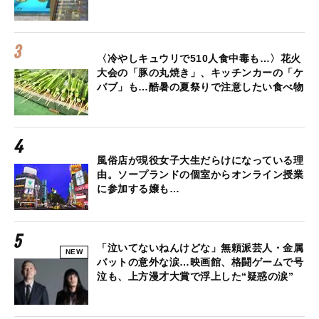
〈冷やしキュウリで510人食中毒も…〉花火
大会の「豚の丸焼き」、キッチンカーの「ケ
バブ」も…酷暑の夏祭りで注意したい食べ物
風俗店が現役女子大生だらけになっている理
由。ソープランドの個室からオンライン授業
に参加する嬢も…
「泣いてないねんけどな」無頼派芸人・金属
NEW
バットの意外な涙…映画館、格闘ゲームで号
泣も、上方漫才大賞で浮上した“疑惑の涙”