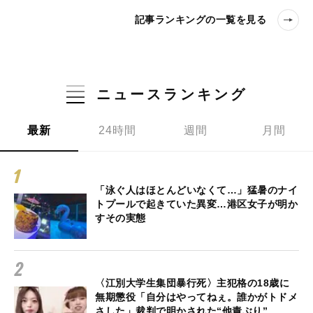
記事ランキングの一覧を見る
ニュースランキング
最新
24時間
週間
月間
「泳ぐ人はほとんどいなくて…」猛暑のナイ
トプールで起きていた異変…港区女子が明か
すその実態
〈江別大学生集団暴行死〉主犯格の18歳に
無期懲役「自分はやってねぇ。誰かがトドメ
さした」裁判で明かされた“他責ぶり”