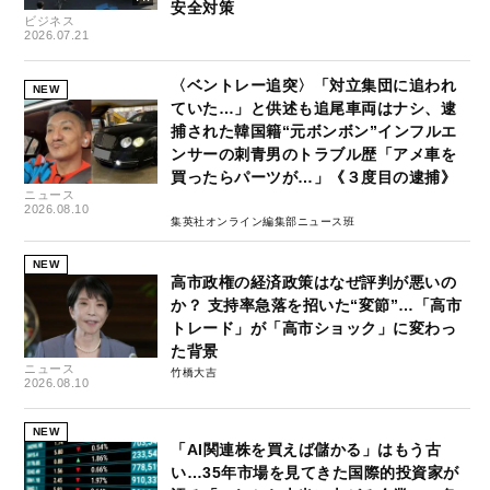
安全対策
ビジネス
2026.07.21
〈ベントレー追突〉「対立集団に追われ
NEW
ていた…」と供述も追尾車両はナシ、逮
捕された韓国籍“元ボンボン”インフルエ
ンサーの刺青男のトラブル歴「アメ車を
買ったらパーツが…」《３度目の逮捕》
ニュース
2026.08.10
集英社オンライン編集部ニュース班
NEW
高市政権の経済政策はなぜ評判が悪いの
か？ 支持率急落を招いた“変節”…「高市
トレード」が「高市ショック」に変わっ
た背景
ニュース
竹橋大吉
2026.08.10
NEW
「AI関連株を買えば儲かる」はもう古
い…35年市場を見てきた国際的投資家が