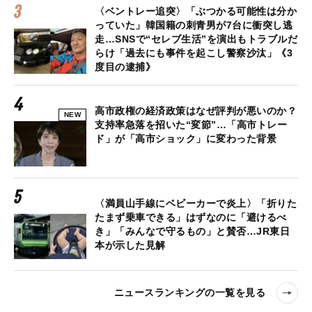
〈ベントレー追突〉「ぶつかる可能性は分か
っていた」韓国籍の刺青男が7台に衝突し逃
走…SNSで“セレブ生活”を演出もトラブルだ
らけ「過去にも事件を起こし警察沙汰」《3
度目の逮捕》
高市政権の経済政策はなぜ評判が悪いのか？
NEW
支持率急落を招いた“変節”…「高市トレー
ド」が「高市ショック」に変わった背景
〈満員山手線にベビーカーで炎上〉「折りた
たまず乗車できる」はずなのに「避けるべ
き」「みんなで守るもの」と賛否…JR東日
本が示した見解
ニュースランキングの一覧を見る