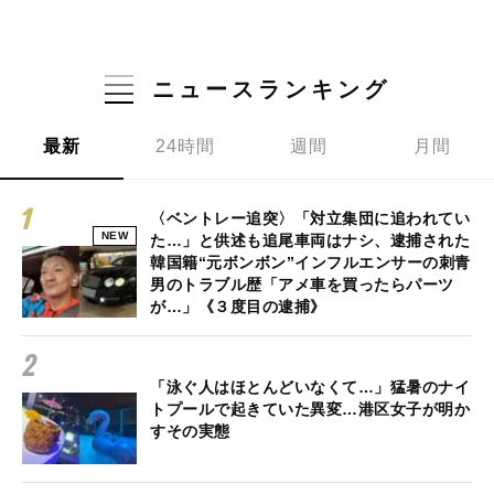
ニュースランキング
最新
24時間
週間
月間
〈ベントレー追突〉「対立集団に追われてい
NEW
た…」と供述も追尾車両はナシ、逮捕された
韓国籍“元ボンボン”インフルエンサーの刺青
男のトラブル歴「アメ車を買ったらパーツ
が…」《３度目の逮捕》
「泳ぐ人はほとんどいなくて…」猛暑のナイ
トプールで起きていた異変…港区女子が明か
すその実態