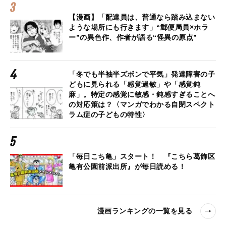
【漫画】「配達員は、普通なら踏み込まない
ような場所にも行きます」“郵便局員×ホラ
ー”の異色作、作者が語る“怪異の原点”
「冬でも半袖半ズボンで平気」発達障害の子
どもに見られる「感覚過敏」や「感覚鈍
麻」。特定の感覚に敏感・鈍感すぎることへ
の対応策は？〈マンガでわかる自閉スペクト
ラム症の子どもの特性〉
「毎日こち亀」スタート！ 『こちら葛飾区
亀有公園前派出所』が毎日読める！
漫画ランキングの一覧を見る