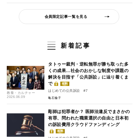
会員限定記事一覧を見る
新着記事
タトゥー裁判・逆転無罪が勝ち取った多
くの成果…社会のおかしな制度や課題の
解決を目指す「公共訴訟」に辿り着くま
で
有料
はじめての公共訴訟 #7
教養・カルチャー
2026.06.09
亀石倫子
彫師は犯罪者か？ 医師法違反でまさかの
有罪、問われた職業選択の自由と日本初
の訴訟費用クラウドファンディング
有料
はじめての公共訴訟 #6