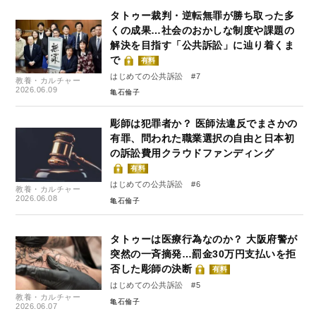
タトゥー裁判・逆転無罪が勝ち取った多
くの成果…社会のおかしな制度や課題の
解決を目指す「公共訴訟」に辿り着くま
で
有料
はじめての公共訴訟 #7
教養・カルチャー
2026.06.09
亀石倫子
彫師は犯罪者か？ 医師法違反でまさかの
有罪、問われた職業選択の自由と日本初
の訴訟費用クラウドファンディング
有料
はじめての公共訴訟 #6
教養・カルチャー
2026.06.08
亀石倫子
タトゥーは医療行為なのか？ 大阪府警が
突然の一斉摘発…罰金30万円支払いを拒
否した彫師の決断
有料
はじめての公共訴訟 #5
教養・カルチャー
亀石倫子
2026.06.07