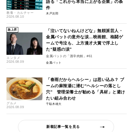
語る「これから本当に上がる企業」の条
件
教養・カルチャー
木戸次郎
2026.08.10
急上昇
「泣いてないねんけどな」無頼派芸人・
金属バットの意外な涙…映画館、格闘ゲ
ームで号泣も、上方漫才大賞で浮上し
た“疑惑の涙”
金属バットの「酒辛肉鮪」#61
エンタメ
2026.08.09
金属バット
「春雨だからヘルシー」は思い込み？ ブ
ームの麻辣湯に潜む“ヘルシーの落とし
穴” 管理栄養士が勧める「具材」と避け
たい組み合わせ
グルメ
千駄木雄大
2026.08.09
新着記事一覧を見る