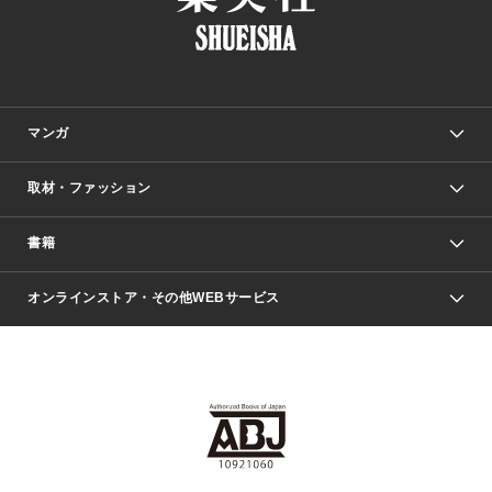
マンガ
取材・ファッション
少年マンガ
週刊少年ジャンプ
書籍
ファッション・美容
青年マンガ
ジャンプSQ.
Seventeen
週刊ヤングジャンプ
オンラインストア・その他WEBサービス
文芸・文庫・総合
芸能・情報・スポーツ
少女マンガ
Vジャンプ
non-no Web
ヤングジャンプ定期購読デジタル
すばる
Myojo
オンラインストア
りぼん
学芸・ノンフィクション・新書
最強ジャンプ
女性マンガ
@BAILA
ヤンジャン＋
小説すばる
週プレNEWS
マーガレット
集英社OTOコンテンツ
集英社 学芸編集部
少年ジャンプ＋
その他WEBサービス
クッキー
ライトノベル・ノベライズ
MAQUIA ONLINE
となりのヤングジャンプ
集英社 文芸ステーション
週プレ グラジャパ！
別冊マーガレット
SHUEISHA MANGA-ART HERITAGE
集英社 ビジネス書
ゼブラック
ココハナ
SHUEISHA ADNAVI
SPUR.JP
集英社Webマガジン Cobalt
グランドジャンプ
web 集英社文庫
キッズ
web Sportiva
マンガMee
ジャンプキャラクターズストア