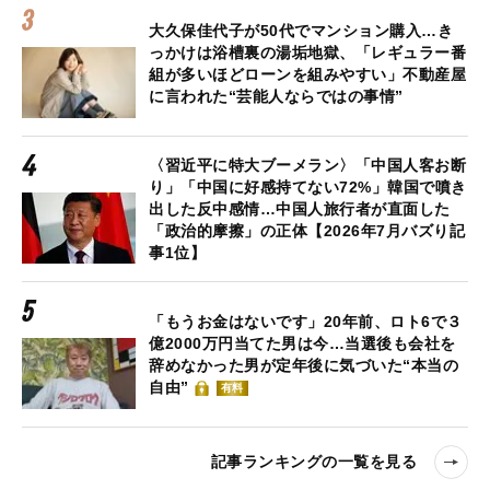
大久保佳代子が50代でマンション購入…き
っかけは浴槽裏の湯垢地獄、「レギュラー番
組が多いほどローンを組みやすい」不動産屋
に言われた“芸能人ならではの事情”
〈習近平に特大ブーメラン〉「中国人客お断
り」「中国に好感持てない72%」韓国で噴き
出した反中感情…中国人旅行者が直面した
「政治的摩擦」の正体【2026年7月バズり記
事1位】
「もうお金はないです」20年前、ロト6で３
億2000万円当てた男は今…当選後も会社を
辞めなかった男が定年後に気づいた“本当の
自由”
有料
記事ランキングの一覧を見る