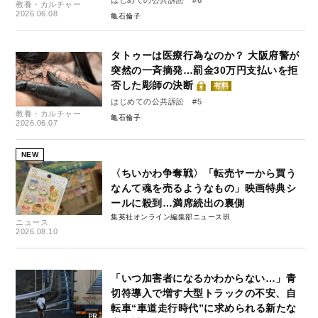
教養・カルチャー
2026.06.08
亀石倫子
タトゥーは医療行為なのか？ 大阪府警が
突然の一斉摘発…罰金30万円支払いを拒
否した彫師の決断
有料
はじめての公共訴訟 #5
教養・カルチャー
亀石倫子
2026.06.07
NEW
〈ちいかわ争奪戦〉「転売ヤーから買う
なんて魂を売るようなもの」映画特典シ
ールに殺到…満席続出の裏側
集英社オンライン編集部ニュース班
ニュース
2026.08.10
「いつ加害者になるかわからない…」青
切符導入で増す大型トラックの不安、自
転車“車道走行時代”に求められる新たな