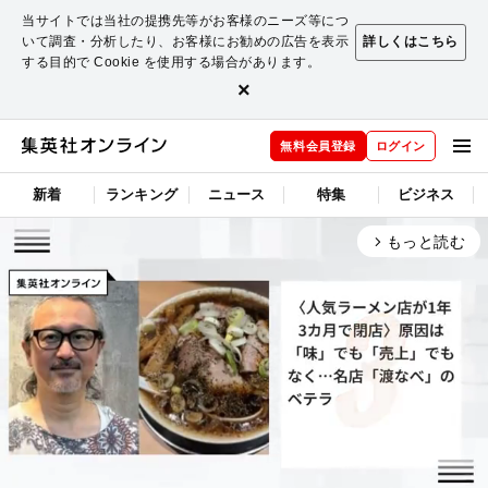
当サイトでは当社の提携先等がお客様のニーズ等につ
いて調査・分析したり、お客様にお勧めの広告を表示
詳しくはこちら
する目的で Cookie を使用する場合があります。
×
無料会員登録
ログイン
新着
ランキング
ニュース
特集
ビジネス
もっと読む
arrow_forward_ios