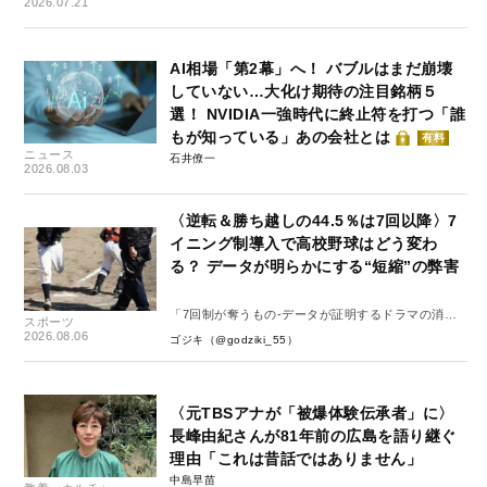
2026.07.21
AI相場「第2幕」へ！ バブルはまだ崩壊
していない…大化け期待の注目銘柄５
選！ NVIDIA一強時代に終止符を打つ「誰
もが知っている」あの会社とは
有料
ニュース
石井僚一
2026.08.03
〈逆転＆勝ち越しの44.5％は7回以降〉7
イニング制導入で高校野球はどう変わ
る？ データが明らかにする“短縮”の弊害
「7回制が奪うもの-データが証明するドラマの消
スポーツ
失-」
2026.08.06
ゴジキ（@godziki_55）
〈元TBSアナが「被爆体験伝承者」に〉
長峰由紀さんが81年前の広島を語り継ぐ
理由「これは昔話ではありません」
中島早苗