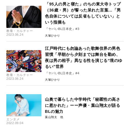
「95人の男と寝た」のちの東大寺トップ
（36歳・男）が誓った呆れた言葉…「男
色自体については反省もしていない」と
いう指摘も
『ヤバいBL日本史』#3
教養・カルチャー
2023.06.24
大塚ひかり
江戸時代にも勿論あった歌舞伎界の男色
習慣「早朝から夕刻までは舞台を勤め、
夜は男の相手」異なる性を演じる“境のゆ
るい”世界
『ヤバいBL日本史』#4
教養・カルチャー
2023.06.24
大塚ひかり
山奥で暮らした中学時代「秘匿性の高さ
に惹かれた」ーー声優・葉山翔太が語る
BLの魅力
葉山翔太
エンタメ
2022.09.04