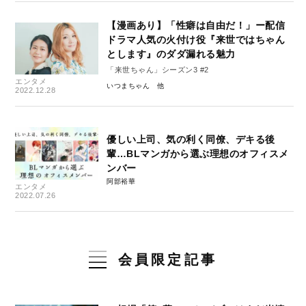
【漫画あり】「性癖は自由だ！」ー配信
ドラマ人気の火付け役『来世ではちゃん
とします』のダダ漏れる魅力
「来世ちゃん」シーズン3 #2
エンタメ
いつまちゃん
2022.12.28
優しい上司、気の利く同僚、デキる後
輩…BLマンガから選ぶ理想のオフィスメ
ンバー
阿部裕華
エンタメ
2022.07.26
会員限定記事