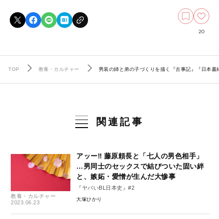
20
TOP
教養・カルチャー
男装の姉と弟の子づくりを描く『古事記』『日本書
関連記事
アッー‼ 藤原頼長と「七人の男色相手」
…男同士のセックスで結びついた固い絆
と、嫉妬・愛憎が生んだ大惨事
『ヤバいBL日本史』#2
教養・カルチャー
大塚ひかり
2023.06.23