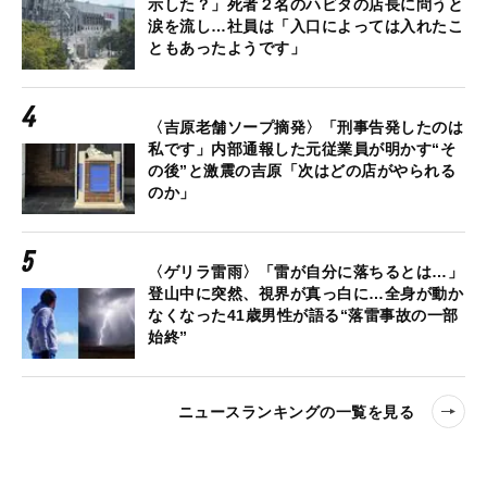
示した？」死者２名のハビタの店長に問うと
涙を流し…社員は「入口によっては入れたこ
ともあったようです」
〈吉原老舗ソープ摘発〉「刑事告発したのは
私です」内部通報した元従業員が明かす“そ
の後”と激震の吉原「次はどの店がやられる
のか」
〈ゲリラ雷雨〉「雷が自分に落ちるとは…」
登山中に突然、視界が真っ白に…全身が動か
なくなった41歳男性が語る“落雷事故の一部
始終”
ニュースランキングの一覧を見る