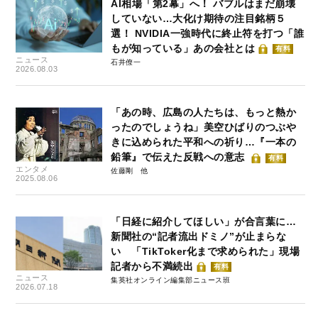
AI相場「第2幕」へ！ バブルはまだ崩壊
していない…大化け期待の注目銘柄５
選！ NVIDIA一強時代に終止符を打つ「誰
もが知っている」あの会社とは
有料
ニュース
石井僚一
2026.08.03
「あの時、広島の人たちは、もっと熱か
ったのでしょうね」美空ひばりのつぶや
きに込められた平和への祈り…『一本の
鉛筆』で伝えた反戦への意志
有料
エンタメ
佐藤剛
2025.08.06
「日経に紹介してほしい」が合言葉に…
新聞社の“記者流出ドミノ”が止まらな
い 「TikToker化まで求められた」現場
記者から不満続出
有料
ニュース
集英社オンライン編集部ニュース班
2026.07.18