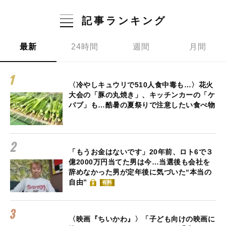
記事ランキング
最新
24時間
週間
月間
〈冷やしキュウリで510人食中毒も…〉花火
大会の「豚の丸焼き」、キッチンカーの「ケ
バブ」も…酷暑の夏祭りで注意したい食べ物
「もうお金はないです」20年前、ロト6で３
億2000万円当てた男は今…当選後も会社を
辞めなかった男が定年後に気づいた“本当の
自由”
有料
〈映画『ちいかわ』〉「子ども向けの映画に