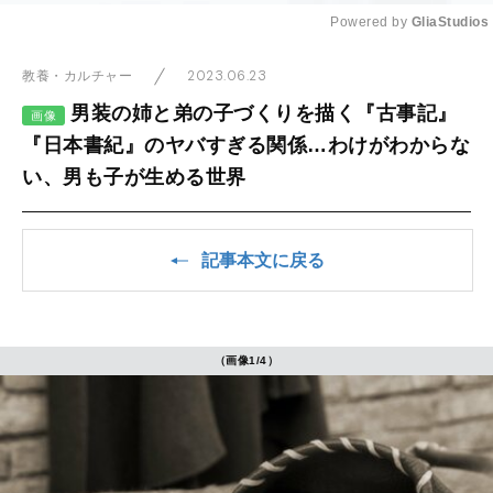
Powered by 
GliaStudios
Mute
2023.06.23
教養・カルチャー
男装の姉と弟の子づくりを描く『古事記』
画像
『日本書紀』のヤバすぎる関係…わけがわからな
い、男も子が生める世界
記事本文に戻る
（画像1/4）