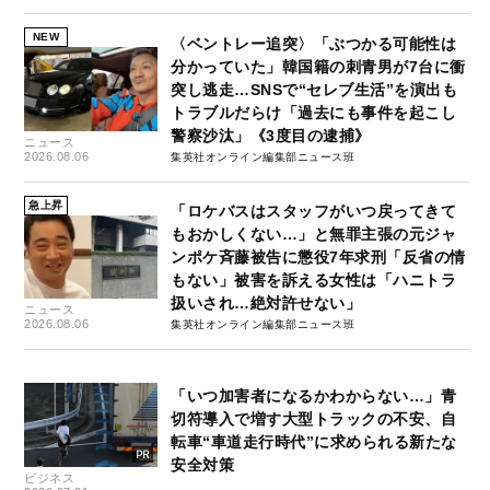
NEW
〈ベントレー追突〉「ぶつかる可能性は
分かっていた」韓国籍の刺青男が7台に衝
突し逃走…SNSで“セレブ生活”を演出も
トラブルだらけ「過去にも事件を起こし
警察沙汰」《3度目の逮捕》
ニュース
2026.08.06
集英社オンライン編集部ニュース班
急上昇
「ロケバスはスタッフがいつ戻ってきて
もおかしくない…」と無罪主張の元ジャ
ンポケ斉藤被告に懲役7年求刑「反省の情
もない」被害を訴える女性は「ハニトラ
扱いされ…絶対許せない」
ニュース
2026.08.06
集英社オンライン編集部ニュース班
「いつ加害者になるかわからない…」青
切符導入で増す大型トラックの不安、自
転車“車道走行時代”に求められる新たな
安全対策
ビジネス