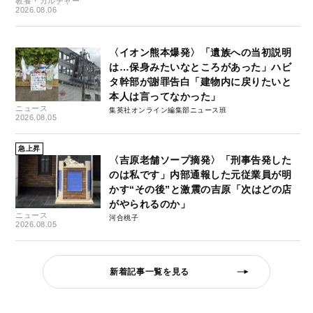
教養・カルチャー
2026.08.06
〈イオン熊本爆発〉「遺族への当初説明
は…保身みたいなところがあった」ハビ
タ幹部が謝罪告白「建物内に戻りたいと
本人は言ってなかった」
ニュース
集英社オンライン編集部ニュース班
2026.08.05
急上昇
〈吉原老舗ソープ摘発〉「刑事告発した
のは私です」内部通報した元従業員が明
かす“その後”と激震の吉原「次はどの店
がやられるのか」
ニュース
河合桃子
2026.08.05
新着記事一覧を見る