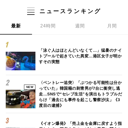
ニュースランキング
最新
24時間
週間
月間
「泳ぐ人はほとんどいなくて…」猛暑のナイ
トプールで起きていた異変…港区女子が明か
すその実態
〈ベントレー追突〉「ぶつかる可能性は分か
NEW
っていた」韓国籍の刺青男が7台に衝突し逃
走…SNSで“セレブ生活”を演出もトラブルだ
らけ「過去にも事件を起こし警察沙汰」《3
度目の逮捕》
《イオン爆発》「売上金を金庫に戻すよう指