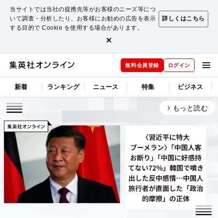
当サイトでは当社の提携先等がお客様のニーズ等につ
いて調査・分析したり、お客様にお勧めの広告を表示
詳しくはこちら
する目的で Cookie を使用する場合があります。
×
無料会員登録
ログイン
新着
ランキング
ニュース
特集
ビジネス
もっと読む
arrow_forward_ios