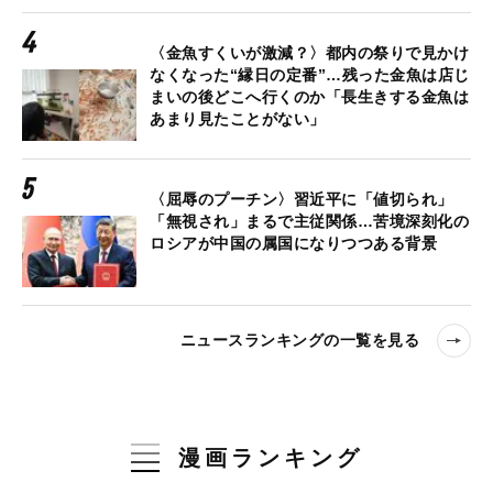
〈金魚すくいが激減？〉都内の祭りで見かけ
なくなった“縁日の定番”…残った金魚は店じ
まいの後どこへ行くのか「長生きする金魚は
あまり見たことがない」
〈屈辱のプーチン〉習近平に「値切られ」
「無視され」まるで主従関係…苦境深刻化の
ロシアが中国の属国になりつつある背景
ニュースランキングの一覧を見る
漫画ランキング