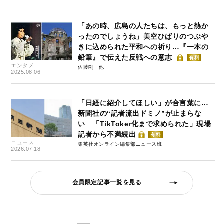
「あの時、広島の人たちは、もっと熱か
ったのでしょうね」美空ひばりのつぶや
きに込められた平和への祈り…『一本の
鉛筆』で伝えた反戦への意志
有料
エンタメ
佐藤剛
2025.08.06
「日経に紹介してほしい」が合言葉に…
新聞社の“記者流出ドミノ”が止まらな
い 「TikToker化まで求められた」現場
記者から不満続出
有料
ニュース
集英社オンライン編集部ニュース班
2026.07.18
会員限定記事一覧を見る