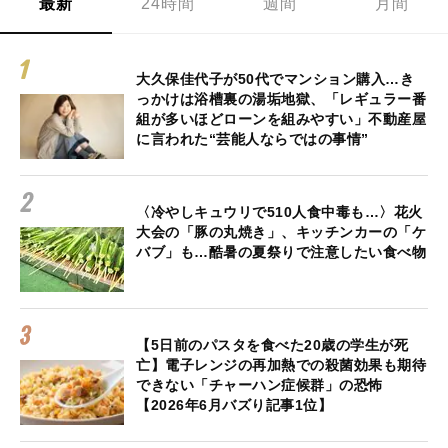
最新
24時間
週間
月間
大久保佳代子が50代でマンション購入…き
っかけは浴槽裏の湯垢地獄、「レギュラー番
組が多いほどローンを組みやすい」不動産屋
に言われた“芸能人ならではの事情”
〈冷やしキュウリで510人食中毒も…〉花火
大会の「豚の丸焼き」、キッチンカーの「ケ
バブ」も…酷暑の夏祭りで注意したい食べ物
【5日前のパスタを食べた20歳の学生が死
亡】電子レンジの再加熱での殺菌効果も期待
できない「チャーハン症候群」の恐怖
【2026年6月バズり記事1位】