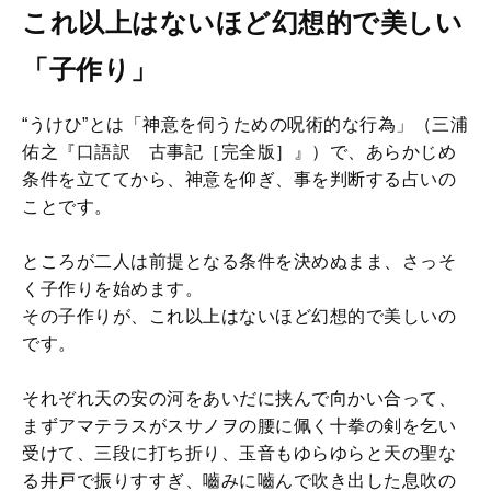
これ以上はないほど幻想的で美しい
「子作り」
“うけひ”とは「神意を伺うための呪術的な行為」（三浦
佑之『口語訳 古事記［完全版］』）で、あらかじめ
条件を立ててから、神意を仰ぎ、事を判断する占いの
ことです。
ところが二人は前提となる条件を決めぬまま、さっそ
く子作りを始めます。
その子作りが、これ以上はないほど幻想的で美しいの
です。
それぞれ天の安の河をあいだに挟んで向かい合って、
まずアマテラスがスサノヲの腰に佩く十拳の剣を乞い
受けて、三段に打ち折り、玉音もゆらゆらと天の聖な
る井戸で振りすすぎ、嚙みに嚙んで吹き出した息吹の