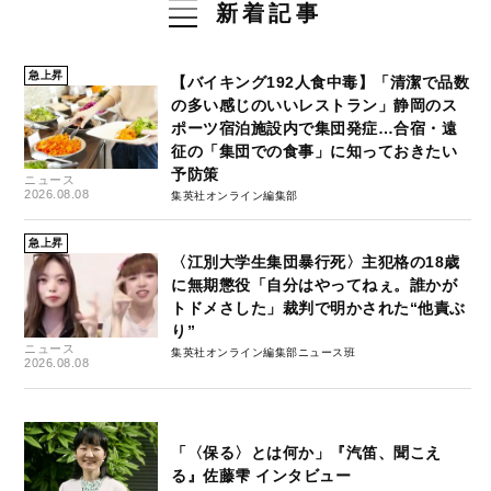
新着記事
急上昇
【バイキング192人食中毒】「清潔で品数
の多い感じのいいレストラン」静岡のス
ポーツ宿泊施設内で集団発症…合宿・遠
征の「集団での食事」に知っておきたい
予防策
ニュース
2026.08.08
集英社オンライン編集部
急上昇
〈江別大学生集団暴行死〉主犯格の18歳
に無期懲役「自分はやってねぇ。誰かが
トドメさした」裁判で明かされた“他責ぶ
り”
ニュース
集英社オンライン編集部ニュース班
2026.08.08
「〈保る〉とは何か」『汽笛、聞こえ
る』佐藤雫 インタビュー