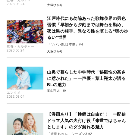
教養・カルチャー
2023.06.24
大塚ひかり
江戸時代にも勿論あった歌舞伎界の男色
習慣「早朝から夕刻までは舞台を勤め、
夜は男の相手」異なる性を演じる“境のゆ
るい”世界
『ヤバいBL日本史』#4
教養・カルチャー
2023.06.24
大塚ひかり
山奥で暮らした中学時代「秘匿性の高さ
に惹かれた」ーー声優・葉山翔太が語る
BLの魅力
葉山翔太
エンタメ
2022.09.04
【漫画あり】「性癖は自由だ！」ー配信
ドラマ人気の火付け役『来世ではちゃん
とします』のダダ漏れる魅力
「来世ちゃん」シーズン3 #2