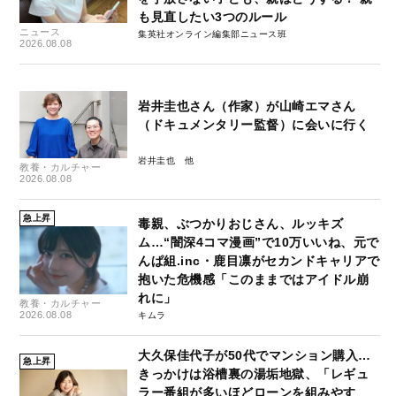
も見直したい3つのルール
ニュース
集英社オンライン編集部ニュース班
2026.08.08
岩井圭也さん（作家）が山崎エマさん
（ドキュメンタリー監督）に会いに行く
岩井圭也
教養・カルチャー
2026.08.08
急上昇
毒親、ぶつかりおじさん、ルッキズ
ム…“闇深4コマ漫画”で10万いいね、元で
んぱ組.inc・鹿目凛がセカンドキャリアで
抱いた危機感「このままではアイドル崩
れに」
教養・カルチャー
2026.08.08
キムラ
大久保佳代子が50代でマンション購入…
急上昇
きっかけは浴槽裏の湯垢地獄、「レギュ
ラー番組が多いほどローンを組みやす