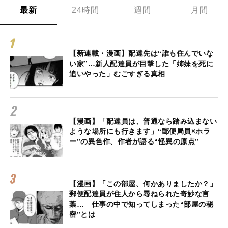
最新
24時間
週間
月間
【新連載・漫画】配達先は“誰も住んでいな
い家”…新人配達員が目撃した「姉妹を死に
追いやった」むごすぎる真相
【漫画】「配達員は、普通なら踏み込まない
ような場所にも行きます」“郵便局員×ホラ
ー”の異色作、作者が語る“怪異の原点”
【漫画】「この部屋、何かありましたか？」
郵便配達員が住人から尋ねられた奇妙な言
葉… 仕事の中で知ってしまった“部屋の秘
密”とは