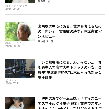
佐藤雫
教養・カルチャー
2026.08.08
宮﨑駿の中心にある、世界を考えるため
の「問い」『宮﨑駿の詩学』赤坂憲雄 イ
ンタビュー
赤坂憲雄
教養・カルチャー
2026.08.08
「いつ加害者になるかわからない…」青
切符導入で増す大型トラックの不安、自
転車“車道走行時代”に求められる新たな
安全対策
ビジネス
2026.07.21
「沖縄の海でゲーム三昧」「ディズニー
でスマホめぐり親子喧嘩」旅先でスマホ
を手放さない子ども、親はどうする？ 親