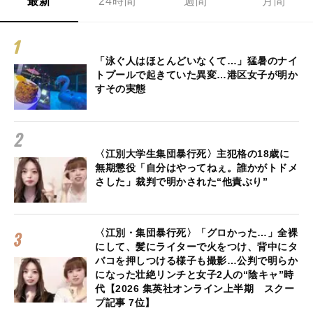
最新
24時間
週間
月間
「泳ぐ人はほとんどいなくて…」猛暑のナイ
トプールで起きていた異変…港区女子が明か
すその実態
〈江別大学生集団暴行死〉主犯格の18歳に
無期懲役「自分はやってねぇ。誰かがトドメ
さした」裁判で明かされた“他責ぶり”
〈江別・集団暴行死〉「グロかった…」全裸
にして、髪にライターで火をつけ、背中にタ
バコを押しつける様子も撮影…公判で明らか
になった壮絶リンチと女子2人の“陰キャ”時
代【2026 集英社オンライン上半期 スクー
プ記事 7位】