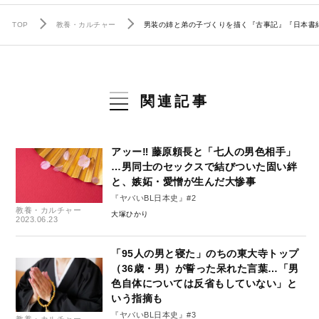
TOP
教養・カルチャー
男装の姉と弟の子づくりを描く『古事記』『日本書
関連記事
アッー‼ 藤原頼長と「七人の男色相手」
…男同士のセックスで結びついた固い絆
と、嫉妬・愛憎が生んだ大惨事
『ヤバいBL日本史』#2
教養・カルチャー
大塚ひかり
2023.06.23
「95人の男と寝た」のちの東大寺トップ
（36歳・男）が誓った呆れた言葉…「男
色自体については反省もしていない」と
いう指摘も
『ヤバいBL日本史』#3