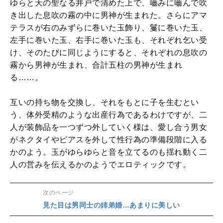
ゆらと天の聖なる井戸で清めた上で、嚙みに嚙んで吹
き出した息吹の霧の中に男神が生まれた。さらにアマ
テラスが右のみずらに巻いた玉飾り、鬘に巻いた玉、
左手に巻いた玉、右手に巻いた玉も、それぞれ乞い受
け、そのたびに同じようにすると、それぞれの息吹の
霧から男神が生まれ、合計五柱の男神が生まれ
る……。
互いの持ち物を交換し、それをもとに子を生むとい
う、体外受精のような出産行為であるわけですが、二
人が装飾品を一つずつ外していく様は、愛し合う男女
がネクタイやピアスを外して性行為の準備段階に入る
かのよう。玉がゆらゆらと音を立てるのも揺れ動く二
人の営みを伝えるかのようでエロティックです。
次のページ
見た目は男同士の姉弟婚…あまりに美しい