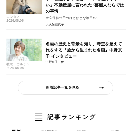
い」不動産屋に言われた“芸能人ならでは
の事情”
エンタメ
大久保佳代子のほどほどな毎日#22
2026.08.08
大久保佳代子
名画の歴史と背景を知り、時空を超えて
旅をする『旅から生まれた名画』中野京
子 インタビュー
中野京子
教養・カルチャー
2026.08.08
新着記事一覧を見る
記事ランキング