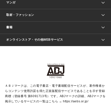
マンガ
取材・ファッション
少年マンガ
週刊少年ジャンプ
書籍
ファッション・美容
青年マンガ
ジャンプSQ.
Seventeen
週刊ヤングジャンプ
オンラインストア・その他WEBサービス
文芸・文庫・総合
芸能・情報・スポーツ
少女マンガ
Vジャンプ
non-no Web
ヤングジャンプ定期購読デジタル
すばる
Myojo
オンラインストア
りぼん
学芸・ノンフィクション・新書
最強ジャンプ
女性マンガ
@BAILA
ヤンジャン＋
小説すばる
週プレNEWS
マーガレット
集英社OTOコンテンツ
集英社 学芸編集部
少年ジャンプ＋
その他WEBサービス
クッキー
ライトノベル・ノベライズ
MAQUIA ONLINE
となりのヤングジャンプ
集英社 文芸ステーション
週プレ グラジャパ！
別冊マーガレット
SHUEISHA MANGA-ART HERITAGE
集英社 ビジネス書
ゼブラック
ココハナ
SHUEISHA ADNAVI
SPUR.JP
集英社Webマガジン Cobalt
グランドジャンプ
web 集英社文庫
キッズ
web Sportiva
マンガMee
ジャンプキャラクターズストア
集英社新書
ジャンプルーキー！
月刊オフィスユー
ＡＢＪマークは、この電子書店・電子書籍配信サービスが、著作権者か
EDITOR'S LAB
LEE
集英社オレンジ文庫
ウルトラジャンプ
青春と読書
パラスポ＋！
らコンテンツ使用許諾を得た正規版配信サービスであることを示す登録
集英社みらい文庫
リマコミ＋
HAPPY PLUS STORE
集英社新書プラス
ジャンプTOON
商標（登録番号 第6091713号）です。ABJマークの詳細、ABJマークを
Marisol
シフォン文庫
アジア人物史
S-KIDS.LAND
マンガMeets
掲示しているサービスの一覧はこちら →
https://aebs.or.jp/
shueisha vox
よみタイ
S-MANGA
Web éclat
ダッシュエックス文庫