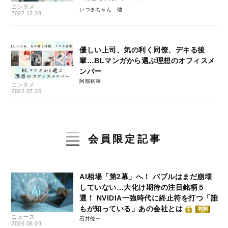
エンタメ
いつまちゃん
2022.12.28
優しい上司、気の利く同僚、デキる後
輩…BLマンガから選ぶ理想のオフィスメ
ンバー
阿部裕華
エンタメ
2022.07.26
会員限定記事
AI相場「第2幕」へ！ バブルはまだ崩壊
していない…大化け期待の注目銘柄５
選！ NVIDIA一強時代に終止符を打つ「誰
もが知っている」あの会社とは
有料
ニュース
石井僚一
2026.08.03