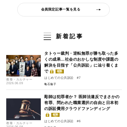
会員限定記事一覧を見る
新着記事
タトゥー裁判・逆転無罪が勝ち取った多
くの成果…社会のおかしな制度や課題の
解決を目指す「公共訴訟」に辿り着くま
で
有料
はじめての公共訴訟 #7
教養・カルチャー
2026.06.09
亀石倫子
彫師は犯罪者か？ 医師法違反でまさかの
有罪、問われた職業選択の自由と日本初
の訴訟費用クラウドファンディング
有料
はじめての公共訴訟 #6
教養・カルチャー
2026.06.08