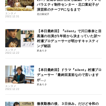
バラエティ制作センター・北口富紀子が
演芸班のチーフPになるまで
エンタメ
北口富紀子
2022.12.31
【本日最終回】『silent』で川口春奈と目
黒蓮の出演が1年前から決まっていた訳〜
村瀬プロデューサーが明かすキャスティ
ング秘話
エンタメ
於ありさ
2022.12.22
【本日最終回】ドラマ『silent』村瀬プロ
デューサー「最終回直前なので言います
が…」
於ありさ
エンタメ
2022.12.22
徹夜勤務の後、３日休み。だけど令和の