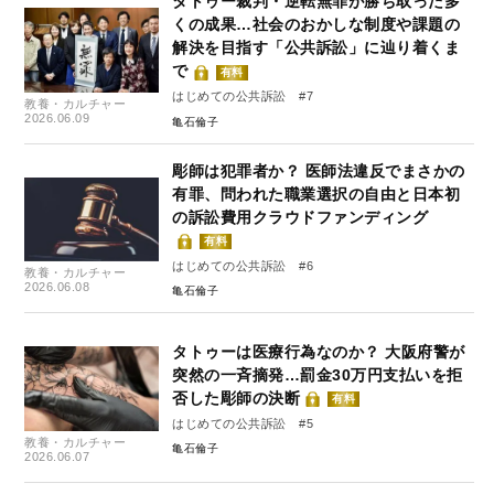
タトゥー裁判・逆転無罪が勝ち取った多
くの成果…社会のおかしな制度や課題の
解決を目指す「公共訴訟」に辿り着くま
で
有料
はじめての公共訴訟 #7
教養・カルチャー
2026.06.09
亀石倫子
彫師は犯罪者か？ 医師法違反でまさかの
有罪、問われた職業選択の自由と日本初
の訴訟費用クラウドファンディング
有料
はじめての公共訴訟 #6
教養・カルチャー
2026.06.08
亀石倫子
タトゥーは医療行為なのか？ 大阪府警が
突然の一斉摘発…罰金30万円支払いを拒
否した彫師の決断
有料
はじめての公共訴訟 #5
教養・カルチャー
亀石倫子
2026.06.07