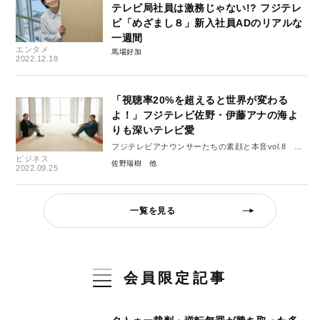
テレビ局社員は激務じゃない!? フジテレ
ビ「めざまし８」新入社員ADのリアルな
一週間
エンタメ
馬場好加
2022.12.18
「視聴率20%を超えると世界が変わる
よ！」フジテレビ佐野・伊藤アナの海よ
りも深いテレビ愛
フジテレビアナウンサーたちの素顔と本音vol.8 佐
ビジネス
野瑞樹と伊藤利尋 後編
佐野瑞樹
2022.09.25
一覧を見る
会員限定記事