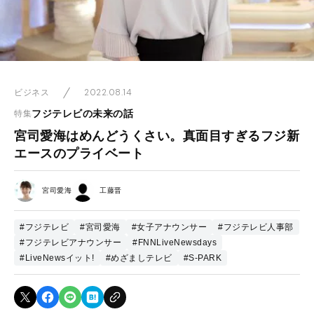
2022.08.14
ビジネス
フジテレビの未来の話
特集
宮司愛海はめんどうくさい。真面目すぎるフジ新
エースのプライベート
宮司愛海
工藤晋
#フジテレビ
#宮司愛海
#女子アナウンサー
#フジテレビ人事部
#フジテレビアナウンサー
#FNNLiveNewsdays
#LiveNewsイット!
#めざましテレビ
#S-PARK