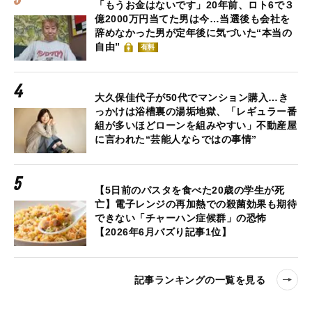
「もうお金はないです」20年前、ロト6で３
億2000万円当てた男は今…当選後も会社を
辞めなかった男が定年後に気づいた“本当の
自由”
有料
大久保佳代子が50代でマンション購入…き
っかけは浴槽裏の湯垢地獄、「レギュラー番
組が多いほどローンを組みやすい」不動産屋
に言われた“芸能人ならではの事情”
【5日前のパスタを食べた20歳の学生が死
亡】電子レンジの再加熱での殺菌効果も期待
できない「チャーハン症候群」の恐怖
【2026年6月バズり記事1位】
記事ランキングの一覧を見る