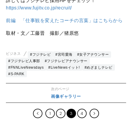
詳しくはフジテレビ採用HPをチェック！
https://www.fujitv.co.jp/recruit/
前編 「仕事観を変えたコーチの言葉」はこちらから
取材・文／工藤晋 撮影／猪原悠
ビジネス
#フジテレビ
#宮司愛海
#女子アナウンサー
#フジテレビ人事部
#フジテレビアナウンサー
#FNNLiveNewsdays
#LiveNewsイット!
#めざましテレビ
#S-PARK
次のページ
画像ギャラリー
1
2
3
4