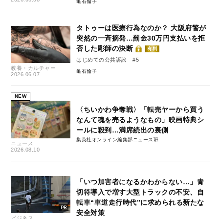
亀石倫子
タトゥーは医療行為なのか？ 大阪府警が
突然の一斉摘発…罰金30万円支払いを拒
否した彫師の決断
有料
はじめての公共訴訟 #5
教養・カルチャー
亀石倫子
2026.06.07
NEW
〈ちいかわ争奪戦〉「転売ヤーから買う
なんて魂を売るようなもの」映画特典シ
ールに殺到…満席続出の裏側
集英社オンライン編集部ニュース班
ニュース
2026.08.10
「いつ加害者になるかわからない…」青
切符導入で増す大型トラックの不安、自
転車“車道走行時代”に求められる新たな
安全対策
ビジネス