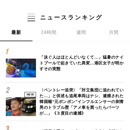
ニュースランキング
最新
24時間
週間
月間
「泳ぐ人はほとんどいなくて…」猛暑のナイ
トプールで起きていた異変…港区女子が明か
すその実態
〈ベントレー追突〉「対立集団に追われてい
NEW
た…」と供述も追尾車両はナシ、逮捕された
韓国籍“元ボンボン”インフルエンサーの刺青
男のトラブル歴「アメ車を買ったらパーツ
が…」《３度目の逮捕》