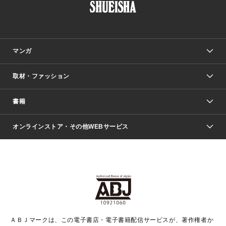
マンガ
取材・ファッション
少年マンガ
週刊少年ジャンプ
書籍
ファッション・美容
青年マンガ
ジャンプSQ.
Seventeen
週刊ヤングジャンプ
オンラインストア・その他WEBサービス
文芸・文庫・総合
芸能・情報・スポーツ
少女マンガ
Vジャンプ
non-no Web
ヤングジャンプ定期購読デジタル
すばる
Myojo
オンラインストア
りぼん
学芸・ノンフィクション・新書
最強ジャンプ
女性マンガ
@BAILA
ヤンジャン＋
小説すばる
週プレNEWS
マーガレット
集英社OTOコンテンツ
集英社 学芸編集部
少年ジャンプ＋
その他WEBサービス
クッキー
ライトノベル・ノベライズ
MAQUIA ONLINE
となりのヤングジャンプ
集英社 文芸ステーション
週プレ グラジャパ！
別冊マーガレット
SHUEISHA MANGA-ART HERITAGE
集英社 ビジネス書
ゼブラック
ココハナ
SHUEISHA ADNAVI
SPUR.JP
集英社Webマガジン Cobalt
グランドジャンプ
web 集英社文庫
キッズ
web Sportiva
マンガMee
ジャンプキャラクターズストア
集英社新書
ジャンプルーキー！
月刊オフィスユー
ＡＢＪマークは、この電子書店・電子書籍配信サービスが、著作権者か
EDITOR'S LAB
LEE
集英社オレンジ文庫
ウルトラジャンプ