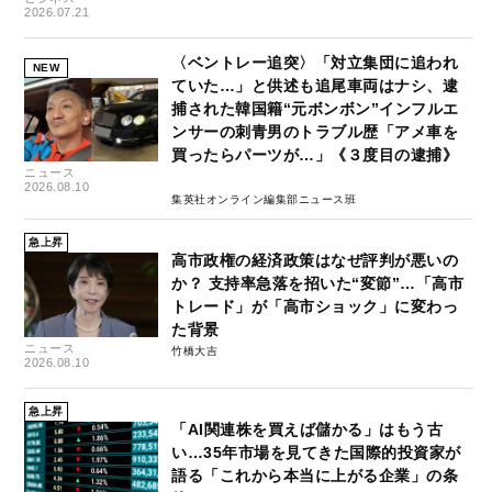
2026.07.21
〈ベントレー追突〉「対立集団に追われ
NEW
ていた…」と供述も追尾車両はナシ、逮
捕された韓国籍“元ボンボン”インフルエ
ンサーの刺青男のトラブル歴「アメ車を
買ったらパーツが…」《３度目の逮捕》
ニュース
2026.08.10
集英社オンライン編集部ニュース班
急上昇
高市政権の経済政策はなぜ評判が悪いの
か？ 支持率急落を招いた“変節”…「高市
トレード」が「高市ショック」に変わっ
た背景
ニュース
竹橋大吉
2026.08.10
急上昇
「AI関連株を買えば儲かる」はもう古
い…35年市場を見てきた国際的投資家が
語る「これから本当に上がる企業」の条