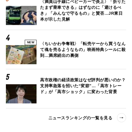
〈満員山手線にベビーカーで炎上〉「折りた
たまず乗車できる」はずなのに「避けるべ
き」「みんなで守るもの」と賛否…JR東日
本が示した見解
NEW
〈ちいかわ争奪戦〉「転売ヤーから買うなん
て魂を売るようなもの」映画特典シールに殺
到…満席続出の裏側
高市政権の経済政策はなぜ評判が悪いのか？
支持率急落を招いた“変節”…「高市トレー
ド」が「高市ショック」に変わった背景
ニュースランキングの一覧を見る