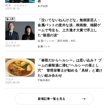
件
教養・カルチャー
木戸次郎
2026.08.10
急上昇
「泣いてないねんけどな」無頼派芸人・
金属バットの意外な涙…映画館、格闘ゲ
ームで号泣も、上方漫才大賞で浮上し
た“疑惑の涙”
金属バットの「酒辛肉鮪」#61
エンタメ
2026.08.09
金属バット
「春雨だからヘルシー」は思い込み？ ブ
ームの麻辣湯に潜む“ヘルシーの落とし
穴” 管理栄養士が勧める「具材」と避け
たい組み合わせ
グルメ
千駄木雄大
2026.08.09
新着記事一覧を見る