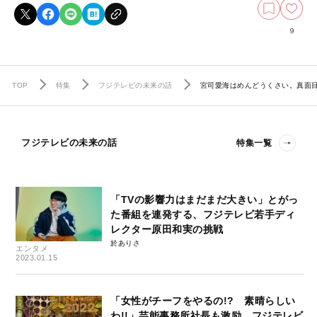
9
TOP
特集
フジテレビの未来の話
宮司愛海はめんどうくさい。真面
フジテレビの未来の話
特集一覧
「TVの影響力はまだまだ大きい」とがっ
た番組を連発する、フジテレビ若手ディ
レクター原田和実の挑戦
於ありさ
エンタメ
2023.01.15
「女性がチーフをやるの!? 素晴らしい
わ!!」芸能事務所社長も激励。フジテレビ