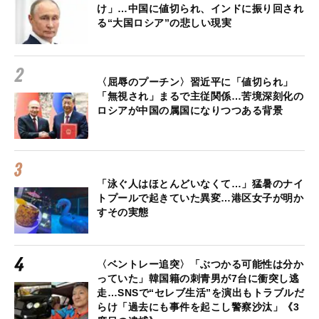
け」…中国に値切られ、インドに振り回され
る“大国ロシア”の悲しい現実
〈屈辱のプーチン〉習近平に「値切られ」
「無視され」まるで主従関係…苦境深刻化の
ロシアが中国の属国になりつつある背景
「泳ぐ人はほとんどいなくて…」猛暑のナイ
トプールで起きていた異変…港区女子が明か
すその実態
〈ベントレー追突〉「ぶつかる可能性は分か
っていた」韓国籍の刺青男が7台に衝突し逃
走…SNSで“セレブ生活”を演出もトラブルだ
らけ「過去にも事件を起こし警察沙汰」《3