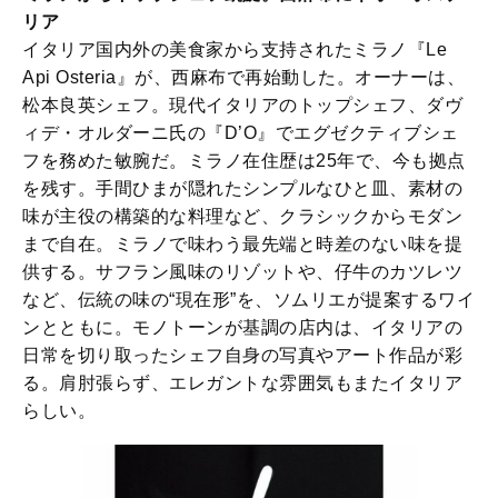
リア
イタリア国内外の美食家から支持されたミラノ『Le
Api Osteria』が、西麻布で再始動した。オーナーは、
松本良英シェフ。現代イタリアのトップシェフ、ダヴ
ィデ・オルダーニ氏の『D’O』でエグゼクティブシェ
フを務めた敏腕だ。ミラノ在住歴は25年で、今も拠点
を残す。手間ひまが隠れたシンプルなひと皿、素材の
味が主役の構築的な料理など、クラシックからモダン
まで自在。ミラノで味わう最先端と時差のない味を提
供する。サフラン風味のリゾットや、仔牛のカツレツ
など、伝統の味の“現在形”を、ソムリエが提案するワイ
ンとともに。モノトーンが基調の店内は、イタリアの
日常を切り取ったシェフ自身の写真やアート作品が彩
る。肩肘張らず、エレガントな雰囲気もまたイタリア
らしい。