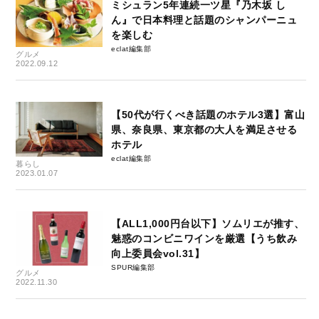
ミシュラン5年連続一ツ星『乃木坂 し
ん』で日本料理と話題のシャンパーニュ
を楽しむ
eclat編集部
グルメ
2022.09.12
【50代が行くべき話題のホテル3選】富山
県、奈良県、東京都の大人を満足させる
ホテル
eclat編集部
暮らし
2023.01.07
【ALL1,000円台以下】ソムリエが推す、
魅惑のコンビニワインを厳選【うち飲み
向上委員会vol.31】
SPUR編集部
グルメ
2022.11.30