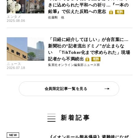
きに込められた平和への祈り…『一本の
鉛筆』で伝えた反戦への意志
有料
エンタメ
佐藤剛
2025.08.06
「日経に紹介してほしい」が合言葉に…
新聞社の“記者流出ドミノ”が止まらな
い 「TikToker化まで求められた」現場
記者から不満続出
有料
ニュース
集英社オンライン編集部ニュース班
2026.07.18
会員限定記事一覧を見る
新着記事
NEW
《イオンモール熊本爆発》避難後になぜ