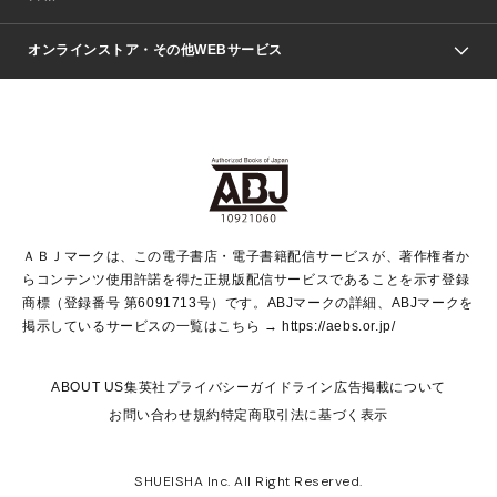
青年マンガ
ジャンプSQ.
Seventeen
週刊ヤングジャンプ
オンラインストア・その他WEBサービス
文芸・文庫・総合
芸能・情報・スポーツ
少女マンガ
Vジャンプ
non-no Web
ヤングジャンプ定期購読デジタル
すばる
Myojo
オンラインストア
りぼん
学芸・ノンフィクション・新書
最強ジャンプ
女性マンガ
@BAILA
ヤンジャン＋
小説すばる
週プレNEWS
マーガレット
集英社OTOコンテンツ
集英社 学芸編集部
少年ジャンプ＋
その他WEBサービス
クッキー
ライトノベル・ノベライズ
MAQUIA ONLINE
となりのヤングジャンプ
集英社 文芸ステーション
週プレ グラジャパ！
別冊マーガレット
SHUEISHA MANGA-ART HERITAGE
集英社 ビジネス書
ゼブラック
ココハナ
SHUEISHA ADNAVI
SPUR.JP
集英社Webマガジン Cobalt
グランドジャンプ
web 集英社文庫
キッズ
web Sportiva
マンガMee
ジャンプキャラクターズストア
集英社新書
ジャンプルーキー！
月刊オフィスユー
ＡＢＪマークは、この電子書店・電子書籍配信サービスが、著作権者か
EDITOR'S LAB
LEE
集英社オレンジ文庫
ウルトラジャンプ
青春と読書
パラスポ＋！
らコンテンツ使用許諾を得た正規版配信サービスであることを示す登録
集英社みらい文庫
リマコミ＋
HAPPY PLUS STORE
集英社新書プラス
ジャンプTOON
商標（登録番号 第6091713号）です。ABJマークの詳細、ABJマークを
Marisol
シフォン文庫
アジア人物史
S-KIDS.LAND
マンガMeets
掲示しているサービスの一覧はこちら →
https://aebs.or.jp/
shueisha vox
よみタイ
S-MANGA
Web éclat
ダッシュエックス文庫
LEEマルシェ
kotoba
集英社ジャンプリミックス
ABOUT US
集英社プライバシーガイドライン
広告掲載について
T JAPAN:The New York Times Style Magazine
JUMP j BOOKS
お問い合わせ
規約
特定商取引法に基づく表示
SHOP Marisol
e!集英社
集英社コミック文庫
集英社女性誌ポータル
éclat premium
imidas
MEN'S NON-NO WEB
SHUEISHA Inc. All Right Reserved.