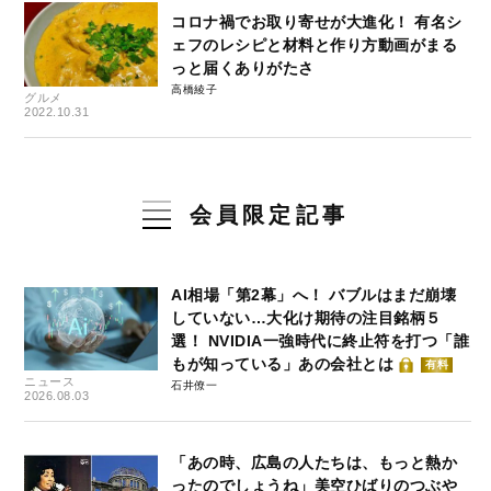
コロナ禍でお取り寄せが大進化！ 有名シ
ェフのレシピと材料と作り方動画がまる
っと届くありがたさ
高橋綾子
グルメ
2022.10.31
会員限定記事
AI相場「第2幕」へ！ バブルはまだ崩壊
していない…大化け期待の注目銘柄５
選！ NVIDIA一強時代に終止符を打つ「誰
もが知っている」あの会社とは
有料
ニュース
石井僚一
2026.08.03
「あの時、広島の人たちは、もっと熱か
ったのでしょうね」美空ひばりのつぶや