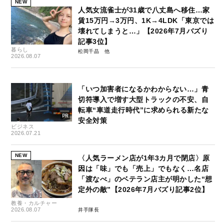
NEW
人気女流雀士が31歳で八丈島へ移住…家
賃15万円→3万円、1K→4LDK「東京では
壊れてしまうと…」【2026年7月バズり
記事3位】
暮らし
松岡千晶
2026.08.07
「いつ加害者になるかわからない…」青
切符導入で増す大型トラックの不安、自
転車“車道走行時代”に求められる新たな
安全対策
ビジネス
2026.07.21
NEW
〈人気ラーメン店が1年3カ月で閉店〉原
因は「味」でも「売上」でもなく…名店
「渡なべ」のベテラン店主が明かした“想
定外の敵”【2026年7月バズり記事2位】
教養・カルチャー
2026.08.07
井手隊長