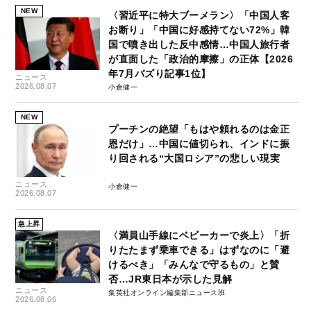
NEW
〈習近平に特大ブーメラン〉「中国人客
お断り」「中国に好感持てない72%」韓
国で噴き出した反中感情…中国人旅行者
が直面した「政治的摩擦」の正体【2026
年7月バズり記事1位】
ニュース
2026.08.07
小倉健一
NEW
プーチンの絶望「もはや頼れるのは金正
恩だけ」…中国に値切られ、インドに振
り回される“大国ロシア”の悲しい現実
ニュース
小倉健一
2026.08.07
急上昇
〈満員山手線にベビーカーで炎上〉「折
りたたまず乗車できる」はずなのに「避
けるべき」「みんなで守るもの」と賛
否…JR東日本が示した見解
ニュース
集英社オンライン編集部ニュース班
2026.08.06