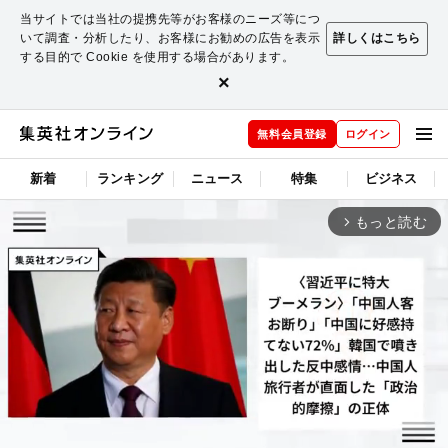
当サイトでは当社の提携先等がお客様のニーズ等につ
いて調査・分析したり、お客様にお勧めの広告を表示
詳しくはこちら
する目的で Cookie を使用する場合があります。
×
無料会員登録
ログイン
新着
ランキング
ニュース
特集
ビジネス
もっと読む
arrow_forward_ios