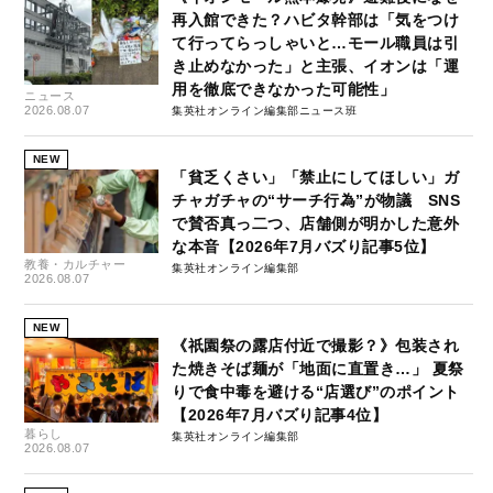
再入館できた？ハビタ幹部は「気をつけ
て行ってらっしゃいと…モール職員は引
き止めなかった」と主張、イオンは「運
用を徹底できなかった可能性」
ニュース
2026.08.07
集英社オンライン編集部ニュース班
NEW
「貧乏くさい」「禁止にしてほしい」ガ
チャガチャの“サーチ行為”が物議 SNS
で賛否真っ二つ、店舗側が明かした意外
な本音【2026年7月バズり記事5位】
教養・カルチャー
集英社オンライン編集部
2026.08.07
NEW
《祇園祭の露店付近で撮影？》包装され
た焼きそば麺が「地面に直置き…」 夏祭
りで食中毒を避ける“店選び”のポイント
【2026年7月バズり記事4位】
暮らし
集英社オンライン編集部
2026.08.07