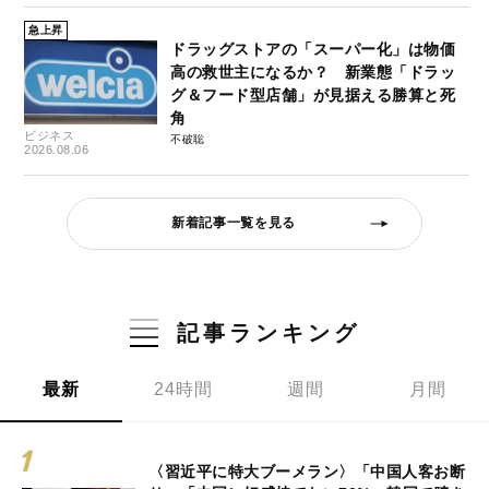
急上昇
ドラッグストアの「スーパー化」は物価
高の救世主になるか？ 新業態「ドラッ
グ＆フード型店舗」が見据える勝算と死
角
ビジネス
不破聡
2026.08.06
新着記事一覧を見る
記事ランキング
最新
24時間
週間
月間
〈習近平に特大ブーメラン〉「中国人客お断