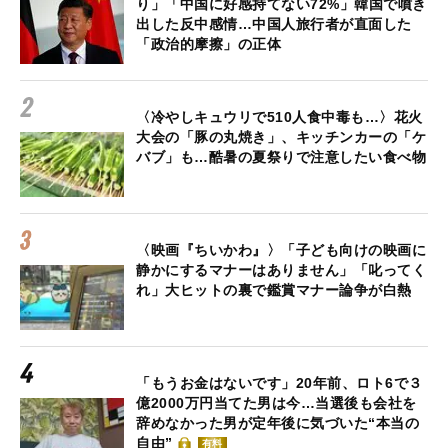
り」「中国に好感持てない72%」韓国で噴き
出した反中感情…中国人旅行者が直面した
「政治的摩擦」の正体
〈冷やしキュウリで510人食中毒も…〉花火
大会の「豚の丸焼き」、キッチンカーの「ケ
バブ」も…酷暑の夏祭りで注意したい食べ物
〈映画『ちいかわ』〉「子ども向けの映画に
静かにするマナーはありません」「叱ってく
れ」大ヒットの裏で鑑賞マナー論争が白熱
「もうお金はないです」20年前、ロト6で３
億2000万円当てた男は今…当選後も会社を
辞めなかった男が定年後に気づいた“本当の
自由”
有料