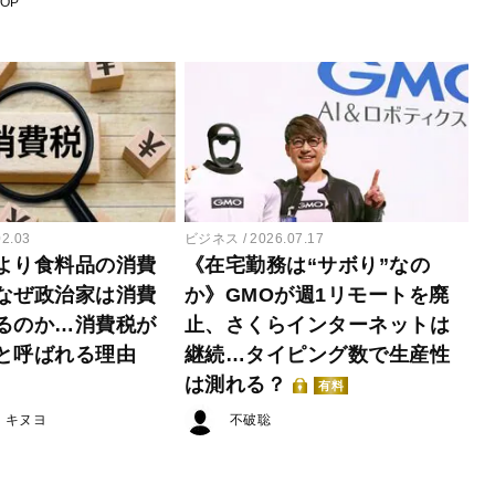
POP
02.03
ビジネス
2026.07.17
より食料品の消費
《在宅勤務は“サボり”なの
なぜ政治家は消費
か》GMOが週1リモートを廃
るのか…消費税が
止、さくらインターネットは
と呼ばれる理由
継続…タイピング数で生産性
は測れる？
有料
・キヌヨ
不破聡