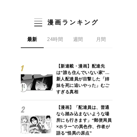
漫画ランキング
最新
24時間
週間
月間
【新連載・漫画】配達先
は“誰も住んでいない家”…
新人配達員が目撃した「姉
妹を死に追いやった」むご
すぎる真相
【漫画】「配達員は、普通
なら踏み込まないような場
所にも行きます」“郵便局員
×ホラー”の異色作、作者が
語る“怪異の原点”