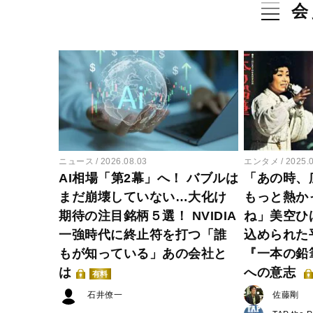
会
ニュース
2026.08.03
エンタメ
2025.
AI相場「第2幕」へ！ バブルは
「あの時、
まだ崩壊していない…大化け
もっと熱か
期待の注目銘柄５選！ NVIDIA
ね」美空ひ
一強時代に終止符を打つ「誰
込められた
もが知っている」あの会社と
『一本の鉛
は
への意志
有料
石井僚一
佐藤剛