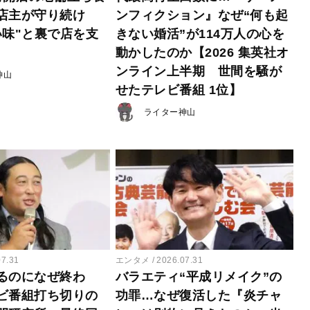
店主が守り続け
ンフィクション』なぜ“何も起
い味"と裏で店を支
きない婚活”が114万人の心を
動かしたのか【2026 集英社オ
ンライン上半期 世間を騒が
神山
せたテレビ番組 1位】
ライター神山
07.31
エンタメ
2026.07.31
るのになぜ終わ
バラエティ“平成リメイク”の
ビ番組打ち切りの
功罪…なぜ復活した『炎チャ