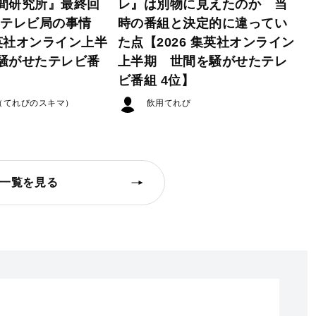
間研究所』最終回
レ』は別物に見えたのか 当
たテレビ局の事情
時の番組と決定的に違ってい
集英社オンライン上半
た点【2026 集英社オンライン
騒がせたテレビ番
上半期 世間を騒がせたテレ
ビ番組 4位】
（てれびのスキマ）
飲用てれび
一覧を見る