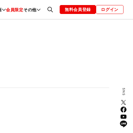
無料会員登録
ログイン
画
会員限定
その他
ファッション
恋愛・結婚
編集部
お知らせ