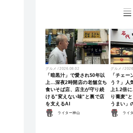
グルメ
2026.08.02
グルメ
2026
「暗黒汁」で愛され50年以
「チェー
上…深夜2時開店の老舗立ち
う？」人
食いそば店、店主が守り続
上1.2倍
ける"変えない味"と裏で店
り蕎麦”
を支えるAI
うまい」
ライター神山
ライ