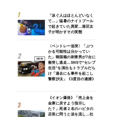
「泳ぐ人はほとんどいなく
て…」猛暑のナイトプール
で起きていた異変…港区女
子が明かすその実態
〈ベントレー追突〉「ぶつ
かる可能性は分かってい
た」韓国籍の刺青男が7台に
NEW
衝突し逃走…SNSで“セレブ
生活”を演出もトラブルだら
け「過去にも事件を起こし
警察沙汰」《3度目の逮捕》
《イオン爆発》「売上金を
金庫に戻すよう指示し
た？」死者２名のハビタの
店長に問うと涙を流し…社