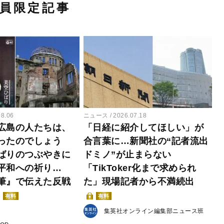
員限定記事
08.06
ニュース
2026.07.18
広島の人たちは、
「日経に紹介してほしい」が
ったのでしょう
合言葉に…新聞社の“記者流出
ばりのつぶやきに
ドミノ”が止まらない
平和への祈り…
「TikToker化まで求められ
筆』で伝えた反戦
た」現場記者から不満続出
有料
有料
集英社オンライン編集部ニュース班