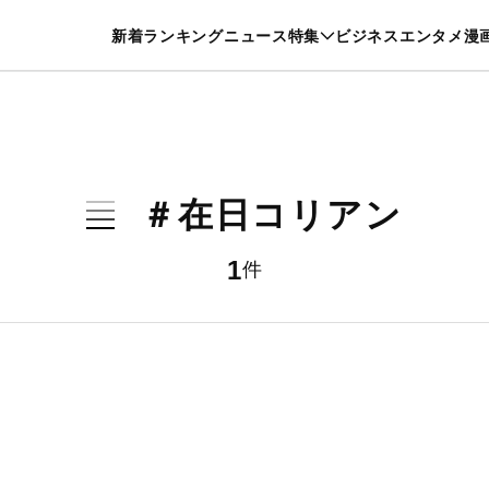
特集一覧を見る
漫画一覧を見る
新着
ランキング
ニュース
特集
ビジネス
エンタメ
漫
養・カルチャー
暮らし
スポーツ
ヘルスケア
美容
グルメ
＃在日コリアン
1
件