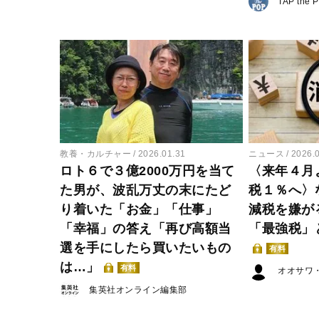
TAP the 
教養・カルチャー
2026.01.31
ニュース
2026.
ロト６で３億2000万円を当て
〈来年４月
た男が、波乱万丈の末にたど
税１％へ〉
り着いた「お金」「仕事」
減税を嫌が
「幸福」の答え「再び高額当
「最強税」
選を手にしたら買いたいもの
有料
は…」
有料
オオサワ
集英社オンライン編集部