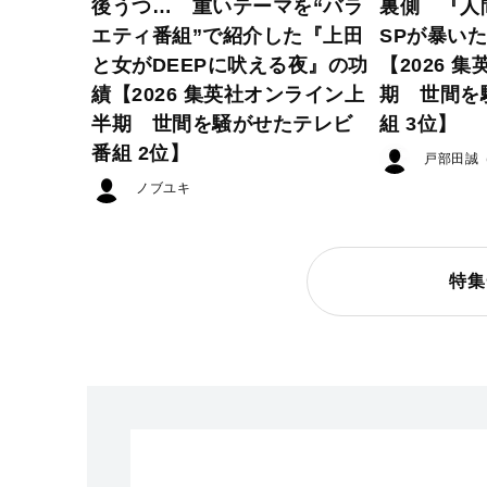
後うつ… 重いテーマを“バラ
裏側 『人
エティ番組”で紹介した『上田
SPが暴い
と女がDEEPに吠える夜』の功
【2026 
績【2026 集英社オンライン上
期 世間を
半期 世間を騒がせたテレビ
組 3位】
番組 2位】
戸部田誠
ノブユキ
特集