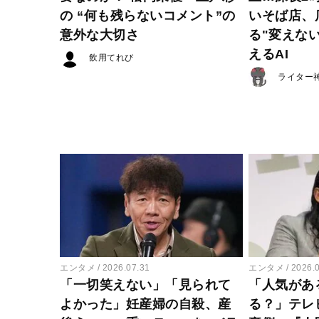
の “何も残らないコメント”の
いそば店、
意外な大切さ
る"変えな
えるAI
飲用てれび
ライター
エンタメ
2026.07.31
エンタメ
2026.
「一切笑えない」「見られて
「人気があ
よかった」妊産婦の自殺、産
る？」テレ