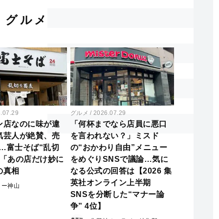
グルメ
.07.29
グルメ
2026.07.29
ン店なのに味が違
「何杯までなら店員に悪口
気芸人が絶賛、売
を言われない？」ミスド
に…富士そば“乱切
の“おかわり自由”メニュー
と「あの店だけ妙に
をめぐりSNSで議論…気に
の真相
なる公式の回答は【2026 集
英社オンライン上半期
ター神山
SNSを分断した“マナー論
争” 4位】