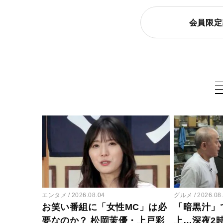
会員限定
エンタメ
2026.08.04
グルメ
2026.08
お笑い番組に「女性MC」は必
「暗黒汁」
要なのか？ 松岡茉優・上戸彩
上…深夜2