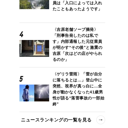
員は「入口によっては入れ
たこともあったようです」
〈吉原老舗ソープ摘発〉
「刑事告発したのは私で
す」内部通報した元従業員
が明かす“その後”と激震の
吉原「次はどの店がやられ
るのか」
〈ゲリラ雷雨〉「雷が自分
に落ちるとは…」登山中に
突然、視界が真っ白に…全
身が動かなくなった41歳男
性が語る“落雷事故の一部始
終”
ニュースランキングの一覧を見る