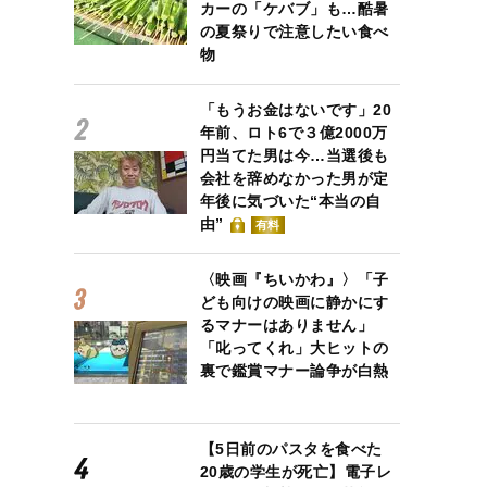
カーの「ケバブ」も…酷暑
の夏祭りで注意したい食べ
物
「もうお金はないです」20
年前、ロト6で３億2000万
円当てた男は今…当選後も
会社を辞めなかった男が定
年後に気づいた“本当の自
由”
有料
〈映画『ちいかわ』〉「子
ども向けの映画に静かにす
るマナーはありません」
「叱ってくれ」大ヒットの
裏で鑑賞マナー論争が白熱
【5日前のパスタを食べた
20歳の学生が死亡】電子レ