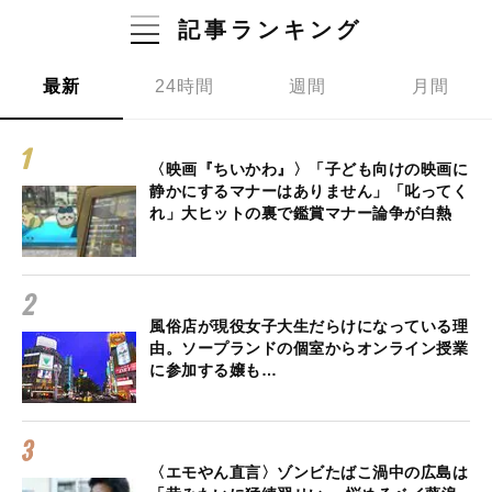
記事ランキング
最新
24時間
週間
月間
〈映画『ちいかわ』〉「子ども向けの映画に
静かにするマナーはありません」「叱ってく
れ」大ヒットの裏で鑑賞マナー論争が白熱
風俗店が現役女子大生だらけになっている理
由。ソープランドの個室からオンライン授業
に参加する嬢も…
〈エモやん直言〉ゾンビたばこ渦中の広島は