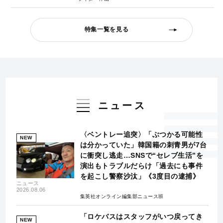
特集一覧を見る
ニュース
〈ベントレー追突〉「ぶつかる可能性
NEW
は分かっていた」韓国籍の刺青男が7台
に衝突し逃走…SNSで“セレブ生活”を
演出もトラブルだらけ「過去にも事件
を起こし警察沙汰」《3度目の逮捕》
ニュース
2026.08.06
集英社オンライン編集部ニュース班
「ロケバスはスタッフがいつ戻ってき
NEW