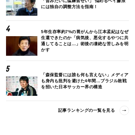
「昔みたいに猛練習せい」 悩めるベイ藤浪
には独自の調整方法を指南！
5年生存率約7%の胃がんから江本孟紀はなぜ
生還できたのか「病気後、悪化するやつに共
通してることは…」術後の凄絶な苦しみを明
かす
「森保監督には誰も何も言えない」メディア
も身内も批判を避けた4年間…ブラジル敗戦
を招いた日本サッカー界の構造
記事ランキングの一覧を見る