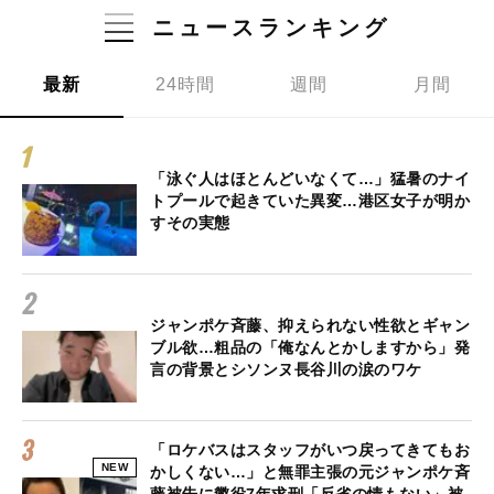
ニュースランキング
最新
24時間
週間
月間
「泳ぐ人はほとんどいなくて…」猛暑のナイ
トプールで起きていた異変…港区女子が明か
すその実態
ジャンポケ斉藤、抑えられない性欲とギャン
ブル欲…粗品の「俺なんとかしますから」発
言の背景とシソンヌ長谷川の涙のワケ
「ロケバスはスタッフがいつ戻ってきてもお
NEW
かしくない…」と無罪主張の元ジャンポケ斉
藤被告に懲役7年求刑「反省の情もない」被