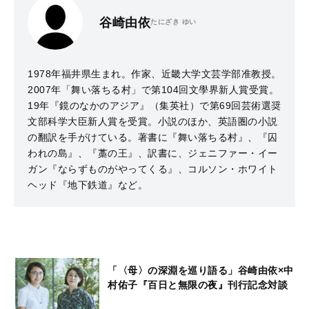
谷崎由依
たにざき ゆい
1978年福井県生まれ。作家、近畿大学文芸学部准教授。
2007年「舞い落ちる村」で第104回文學界新人賞受賞。
19年『鏡のなかのアジア』（集英社）で第69回芸術選奨
文部科学大臣新人賞を受賞。小説のほか、英語圏の小説
の翻訳を手がけている。著書に『舞い落ちる村』、『囚
われの島』、『藁の王』、訳書に、ジェニファー・イー
ガン『ならずものがやってくる』、コルソン・ホワイト
ヘッド『地下鉄道』など。
「〈母〉の深淵を巡り語る」谷崎由依×中
村佑子『百日と無限の夜』刊行記念対談