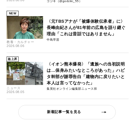
ゴジキ（@godziki_55）
NEW
〈元TBSアナが「被爆体験伝承者」に〉
長峰由紀さんが81年前の広島を語り継ぐ
理由「これは昔話ではありません」
中島早苗
教養・カルチャー
2026.08.06
急上昇
〈イオン熊本爆発〉「遺族への当初説明
は…保身みたいなところがあった」ハビ
タ幹部が謝罪告白「建物内に戻りたいと
本人は言ってなかった」
ニュース
集英社オンライン編集部ニュース班
2026.08.05
新着記事一覧を見る