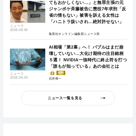
てもおかしくない…」と無罪主張の元
ジャンポケ斉藤被告に懲役7年求刑「反
省の情もない」被害を訴える女性は
「ハニトラ扱いされ…絶対許せない」
ニュース
2026.08.06
集英社オンライン編集部ニュース班
AI相場「第2幕」へ！ バブルはまだ崩
壊していない…大化け期待の注目銘柄
５選！ NVIDIA一強時代に終止符を打つ
「誰もが知っている」あの会社とは
有料
ニュース
2026.08.03
石井僚一
ニュース一覧を見る