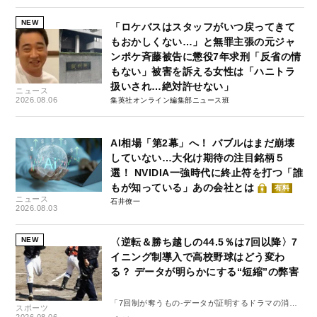
NEW
「ロケバスはスタッフがいつ戻ってきて
もおかしくない…」と無罪主張の元ジャ
ンポケ斉藤被告に懲役7年求刑「反省の情
もない」被害を訴える女性は「ハニトラ
扱いされ…絶対許せない」
ニュース
2026.08.06
集英社オンライン編集部ニュース班
AI相場「第2幕」へ！ バブルはまだ崩壊
していない…大化け期待の注目銘柄５
選！ NVIDIA一強時代に終止符を打つ「誰
もが知っている」あの会社とは
有料
ニュース
石井僚一
2026.08.03
NEW
〈逆転＆勝ち越しの44.5％は7回以降〉7
イニング制導入で高校野球はどう変わ
る？ データが明らかにする“短縮”の弊害
「7回制が奪うもの-データが証明するドラマの消
スポーツ
失-」
2026.08.06