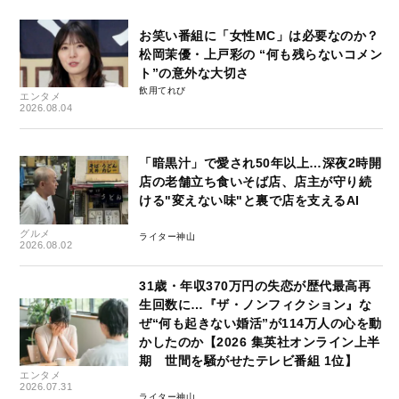
お笑い番組に「女性MC」は必要なのか？
松岡茉優・上戸彩の “何も残らないコメン
ト”の意外な大切さ
飲用てれび
エンタメ
2026.08.04
「暗黒汁」で愛され50年以上…深夜2時開
店の老舗立ち食いそば店、店主が守り続
ける"変えない味"と裏で店を支えるAI
グルメ
ライター神山
2026.08.02
31歳・年収370万円の失恋が歴代最高再
生回数に…『ザ・ノンフィクション』な
ぜ“何も起きない婚活”が114万人の心を動
かしたのか【2026 集英社オンライン上半
期 世間を騒がせたテレビ番組 1位】
エンタメ
2026.07.31
ライター神山