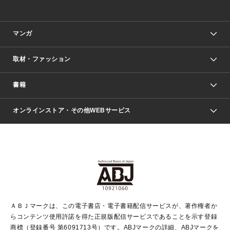
マンガ
取材・ファッション
少年マンガ
週刊少年ジャンプ
書籍
ファッション・美容
青年マンガ
ジャンプSQ.
Seventeen
週刊ヤングジャンプ
オンラインストア・その他WEBサービス
文芸・文庫・総合
芸能・情報・スポーツ
少女マンガ
Vジャンプ
non-no Web
ヤングジャンプ定期購読デジタル
すばる
Myojo
オンラインストア
りぼん
学芸・ノンフィクション・新書
最強ジャンプ
女性マンガ
@BAILA
ヤンジャン＋
小説すばる
週プレNEWS
マーガレット
集英社OTOコンテンツ
集英社 学芸編集部
少年ジャンプ＋
その他WEBサービス
クッキー
ライトノベル・ノベライズ
MAQUIA ONLINE
となりのヤングジャンプ
集英社 文芸ステーション
週プレ グラジャパ！
別冊マーガレット
SHUEISHA MANGA-ART HERITAGE
集英社 ビジネス書
ゼブラック
ココハナ
SHUEISHA ADNAVI
SPUR.JP
集英社Webマガジン Cobalt
グランドジャンプ
web 集英社文庫
キッズ
web Sportiva
マンガMee
ジャンプキャラクターズストア
集英社新書
ジャンプルーキー！
月刊オフィスユー
ＡＢＪマークは、この電子書店・電子書籍配信サービスが、著作権者か
EDITOR'S LAB
LEE
集英社オレンジ文庫
ウルトラジャンプ
青春と読書
パラスポ＋！
らコンテンツ使用許諾を得た正規版配信サービスであることを示す登録
集英社みらい文庫
リマコミ＋
HAPPY PLUS STORE
集英社新書プラス
ジャンプTOON
商標（登録番号 第6091713号）です。ABJマークの詳細、ABJマークを
Marisol
シフォン文庫