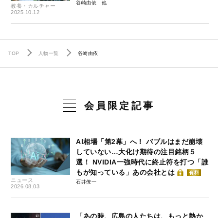
谷崎由依
教養・カルチャー
2025.10.12
TOP
人物一覧
谷崎由依
会員限定記事
AI相場「第2幕」へ！ バブルはまだ崩壊
していない…大化け期待の注目銘柄５
選！ NVIDIA一強時代に終止符を打つ「誰
もが知っている」あの会社とは
有料
ニュース
石井僚一
2026.08.03
「あの時、広島の人たちは、もっと熱か