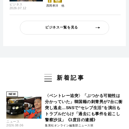
有料
ビジネス
西岡孝洋
2026.07.12
ビジネス一覧を見る
新着記事
NEW
〈ベントレー追突〉「ぶつかる可能性は
分かっていた」韓国籍の刺青男が7台に衝
突し逃走…SNSで“セレブ生活”を演出も
トラブルだらけ「過去にも事件を起こし
警察沙汰」《3度目の逮捕》
ニュース
2026.08.06
集英社オンライン編集部ニュース班