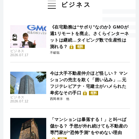
ビジネス
《在宅勤務は“サボり”なのか》GMOが
週1リモートを廃止、さくらインターネ
ットは継続…タイピング数で生産性は
測れる？
有料
ビジネス
不破聡
2026.07.17
今は大手不動産仲介ほど怪しい？ マン
ションの売主を欺く「囲い込み」…元
フジテレビアナ・宅建士がハメられた
卑劣なその手口
有料
ビジネス
西岡孝洋
2026.07.12
「マンションは暴落する！」と叫べば
儲かる？ 予想が外れ続けても不動産の
専門家が“恐怖予測”をやめない理由