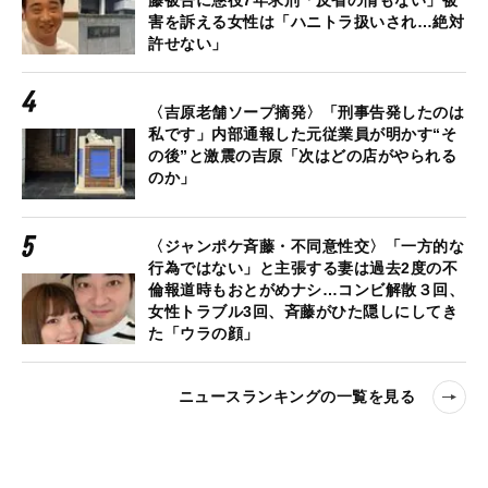
害を訴える女性は「ハニトラ扱いされ…絶対
許せない」
〈吉原老舗ソープ摘発〉「刑事告発したのは
私です」内部通報した元従業員が明かす“そ
の後”と激震の吉原「次はどの店がやられる
のか」
〈ジャンポケ斉藤・不同意性交〉「一方的な
行為ではない」と主張する妻は過去2度の不
倫報道時もおとがめナシ…コンビ解散３回、
女性トラブル3回、斉藤がひた隠しにしてき
た「ウラの顔」
ニュースランキングの一覧を見る