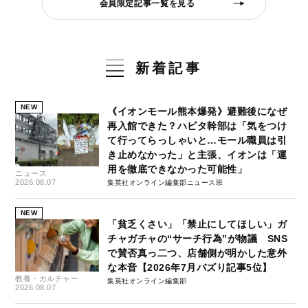
会員限定記事一覧を見る
新着記事
NEW
《イオンモール熊本爆発》避難後になぜ
再入館できた？ハビタ幹部は「気をつけ
て行ってらっしゃいと…モール職員は引
き止めなかった」と主張、イオンは「運
用を徹底できなかった可能性」
ニュース
2026.08.07
集英社オンライン編集部ニュース班
NEW
「貧乏くさい」「禁止にしてほしい」ガ
チャガチャの“サーチ行為”が物議 SNS
で賛否真っ二つ、店舗側が明かした意外
な本音【2026年7月バズり記事5位】
教養・カルチャー
集英社オンライン編集部
2026.08.07