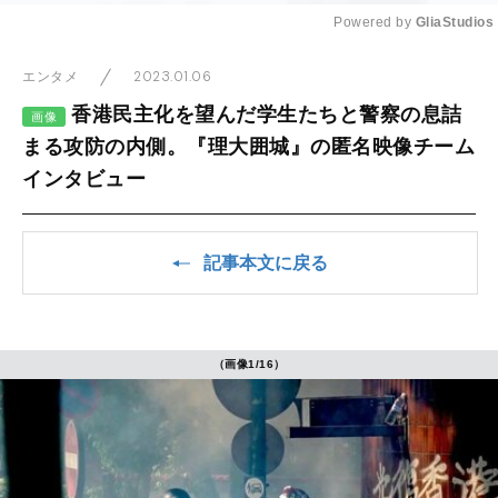
Powered by 
GliaStudios
Mute
2023.01.06
エンタメ
香港民主化を望んだ学生たちと警察の息詰
画像
まる攻防の内側。『理大囲城』の匿名映像チーム
インタビュー
記事本文に戻る
（画像1/16）