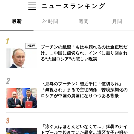
ニュースランキング
最新
24時間
週間
月間
NEW
プーチンの絶望「もはや頼れるのは金正恩だ
け」…中国に値切られ、インドに振り回され
る“大国ロシア”の悲しい現実
〈屈辱のプーチン〉習近平に「値切られ」
「無視され」まるで主従関係…苦境深刻化の
ロシアが中国の属国になりつつある背景
「泳ぐ人はほとんどいなくて…」猛暑のナイ
トプールで起きていた異変…港区女子が明か