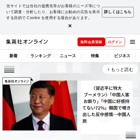
当サイトでは当社の提携先等がお客様のニーズ等につ
いて調査・分析したり、お客様にお勧めの広告を表示
詳しくはこちら
する目的で Cookie を使用する場合があります。
×
無料会員登録
ログイン
新着
ランキング
ニュース
特集
ビジネス
もっと読む
arrow_forward_ios