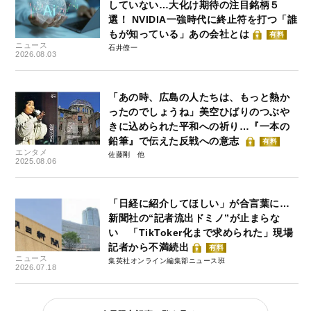
していない…大化け期待の注目銘柄５
選！ NVIDIA一強時代に終止符を打つ「誰
もが知っている」あの会社とは
有料
ニュース
石井僚一
2026.08.03
「あの時、広島の人たちは、もっと熱か
ったのでしょうね」美空ひばりのつぶや
きに込められた平和への祈り…『一本の
鉛筆』で伝えた反戦への意志
有料
エンタメ
佐藤剛
2025.08.06
「日経に紹介してほしい」が合言葉に…
新聞社の“記者流出ドミノ”が止まらな
い 「TikToker化まで求められた」現場
記者から不満続出
有料
ニュース
集英社オンライン編集部ニュース班
2026.07.18