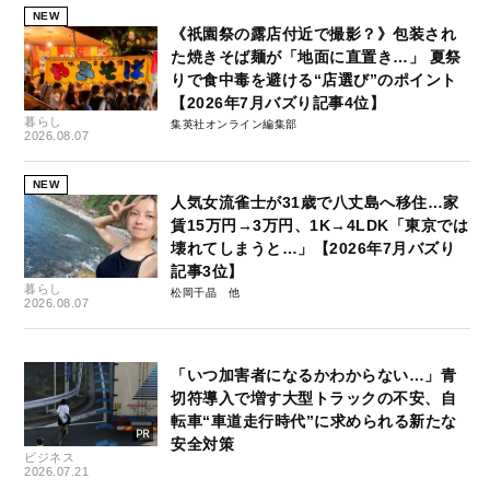
NEW
《祇園祭の露店付近で撮影？》包装され
た焼きそば麺が「地面に直置き…」 夏祭
りで食中毒を避ける“店選び”のポイント
【2026年7月バズり記事4位】
暮らし
集英社オンライン編集部
2026.08.07
NEW
人気女流雀士が31歳で八丈島へ移住…家
賃15万円→3万円、1K→4LDK「東京では
壊れてしまうと…」【2026年7月バズり
記事3位】
暮らし
松岡千晶
2026.08.07
「いつ加害者になるかわからない…」青
切符導入で増す大型トラックの不安、自
転車“車道走行時代”に求められる新たな
安全対策
ビジネス
2026.07.21