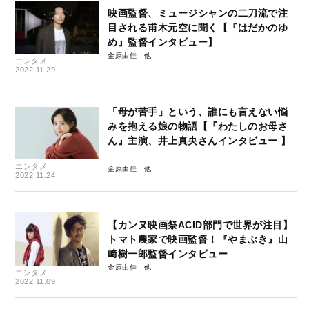
映画監督、ミュージシャンの二刀流で注
目される甫木元空に聞く【『はだかのゆ
め』監督インタビュー】
金原由佳
エンタメ
2022.11.29
「母が苦手」という、誰にも言えない悩
みを抱える娘の物語【『わたしのお母さ
ん』主演、井上真央さんインタビュー 】
エンタメ
金原由佳
2022.11.24
【カンヌ映画祭ACID部門で世界が注目】
トマト農家で映画監督！『やまぶき』山
﨑樹一郎監督インタビュー
金原由佳
エンタメ
2022.11.09