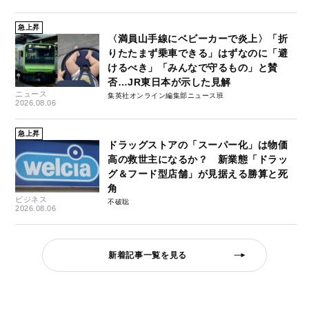
急上昇
〈満員山手線にベビーカーで炎上〉「折
りたたまず乗車できる」はずなのに「避
けるべき」「みんなで守るもの」と賛
否…JR東日本が示した見解
ニュース
集英社オンライン編集部ニュース班
2026.08.06
急上昇
ドラッグストアの「スーパー化」は物価
高の救世主になるか？ 新業態「ドラッ
グ＆フード型店舗」が見据える勝算と死
角
ビジネス
不破聡
2026.08.06
新着記事一覧を見る