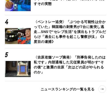
すその実態
〈ベントレー追突〉「ぶつかる可能性は分か
っていた」韓国籍の刺青男が7台に衝突し逃
走…SNSで“セレブ生活”を演出もトラブルだ
らけ「過去にも事件を起こし警察沙汰」《3
度目の逮捕》
〈吉原老舗ソープ摘発〉「刑事告発したのは
私です」内部通報した元従業員が明かす“そ
の後”と激震の吉原「次はどの店がやられる
のか」
ニュースランキングの一覧を見る