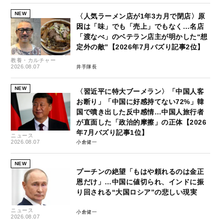
NEW
〈人気ラーメン店が1年3カ月で閉店〉原
因は「味」でも「売上」でもなく…名店
「渡なべ」のベテラン店主が明かした“想
定外の敵”【2026年7月バズり記事2位】
教養・カルチャー
2026.08.07
井手隊長
NEW
〈習近平に特大ブーメラン〉「中国人客
お断り」「中国に好感持てない72%」韓
国で噴き出した反中感情…中国人旅行者
が直面した「政治的摩擦」の正体【2026
年7月バズり記事1位】
ニュース
2026.08.07
小倉健一
NEW
プーチンの絶望「もはや頼れるのは金正
恩だけ」…中国に値切られ、インドに振
り回される“大国ロシア”の悲しい現実
ニュース
小倉健一
2026.08.07