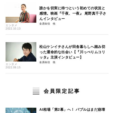
誰かを切実に待つという初めての状況と
感情。映画『千夜、一夜』 尾野真千子さ
んインタビュー
金原由佳
エンタメ
2022.10.13
松山ケンイチさんが田舎暮らしへ踏み切
った運命的な出会い【『川っぺりムコリ
ッタ』主演インタビュー】
金原由佳
エンタメ
2022.09.15
会員限定記事
AI相場「第2幕」へ！ バブルはまだ崩壊