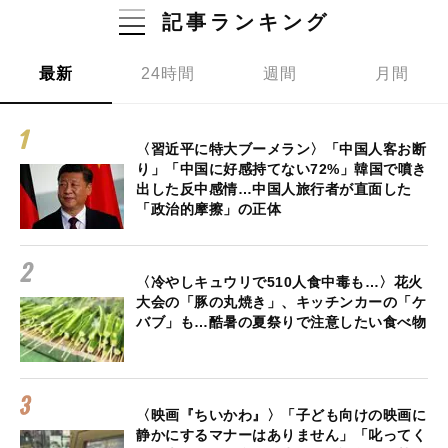
記事ランキング
最新
24時間
週間
月間
〈習近平に特大ブーメラン〉「中国人客お断
り」「中国に好感持てない72%」韓国で噴き
出した反中感情…中国人旅行者が直面した
「政治的摩擦」の正体
〈冷やしキュウリで510人食中毒も…〉花火
大会の「豚の丸焼き」、キッチンカーの「ケ
バブ」も…酷暑の夏祭りで注意したい食べ物
〈映画『ちいかわ』〉「子ども向けの映画に
静かにするマナーはありません」「叱ってく