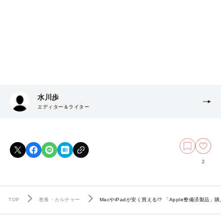
水川歩
エディター＆ライター
2
TOP
教養・カルチャー
MacやiPadが安く買える!? 「Apple整備済製品」