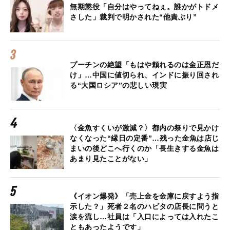
無期懲役「自分はやってねぇ。誰かがトドメ
さした」裁判で明かされた“他責ぶり”
プーチンの絶望「もはや頼れるのは金正恩だ
け」…中国に値切られ、インドに振り回され
る“大国ロシア”の悲しい現実
〈金魚すくいが激減？〉都内の祭りで見かけ
なくなった“縁日の定番”…残った金魚は店じ
まいの後どこへ行くのか「長生きする金魚は
あまり見たことがない」
《イオン爆発》「売上金を金庫に戻すよう指
示した？」死者２名のハビタの店長に問うと
涙を流し…社員は「入口によっては入れたこ
ともあったようです」