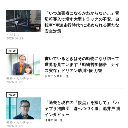
「いつ加害者になるかわからない…」青
切符導入で増す大型トラックの不安、自
転車“車道走行時代”に求められる新たな
安全対策
ビジネス
2026.07.21
NEW
書いているときはその動物になり切って
世界を見ています『動物哲学物語 ナイ
ス実存』ドリアン助川×俵 万智
ドリアン助川
教養・カルチャー
2026.08.09
NEW
「過去と現在の「接点」を探して」『ハ
ヤブサ消防団 森へつづく道』池井戸 潤
インタビュー
池井戸潤
教養・カルチャー
2026.08.09