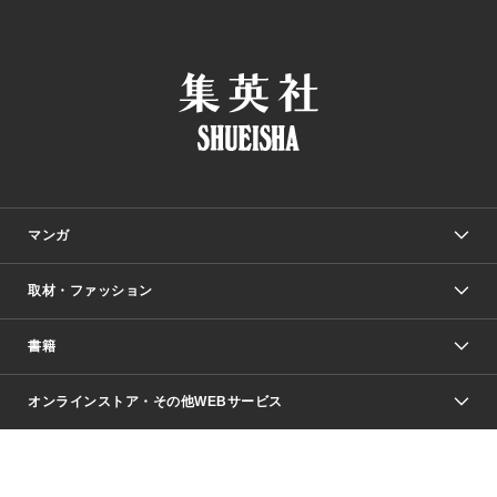
マンガ
取材・ファッション
少年マンガ
週刊少年ジャンプ
書籍
ファッション・美容
青年マンガ
ジャンプSQ.
Seventeen
週刊ヤングジャンプ
オンラインストア・その他WEBサービス
文芸・文庫・総合
芸能・情報・スポーツ
少女マンガ
Vジャンプ
non-no Web
ヤングジャンプ定期購読デジタル
すばる
Myojo
オンラインストア
りぼん
学芸・ノンフィクション・新書
最強ジャンプ
女性マンガ
@BAILA
ヤンジャン＋
小説すばる