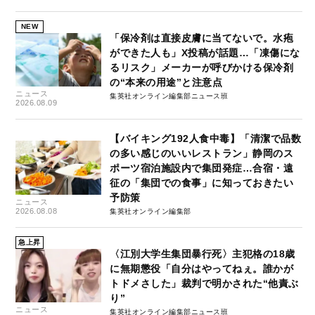
NEW
「保冷剤は直接皮膚に当てないで。水疱
ができた人も」X投稿が話題…「凍傷にな
るリスク」メーカーが呼びかける保冷剤
の“本来の用途”と注意点
ニュース
集英社オンライン編集部ニュース班
2026.08.09
【バイキング192人食中毒】「清潔で品数
の多い感じのいいレストラン」静岡のス
ポーツ宿泊施設内で集団発症…合宿・遠
征の「集団での食事」に知っておきたい
予防策
ニュース
2026.08.08
集英社オンライン編集部
急上昇
〈江別大学生集団暴行死〉主犯格の18歳
に無期懲役「自分はやってねぇ。誰かが
トドメさした」裁判で明かされた“他責ぶ
り”
ニュース
集英社オンライン編集部ニュース班