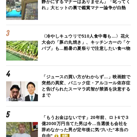
静かにするマナーはありません」「叱ってく
れ」大ヒットの裏で鑑賞マナー論争が白熱
〈冷やしキュウリで510人食中毒も…〉花火
大会の「豚の丸焼き」、キッチンカーの「ケ
バブ」も…酷暑の夏祭りで注意したい食べ物
「ジュースの買い方がわからず…」映画館で
突然の異変、パニック症・アルコール依存症
と告げられたスーマラ武智が禁酒を決意する
まで
「もうお金はないです」20年前、ロト6で３
億2000万円当てた男は今…当選後も会社を
辞めなかった男が定年後に気づいた“本当の
自由”
有料