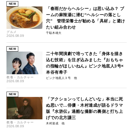
NEW
「春雨だからヘルシー」は思い込み？ ブ
ームの麻辣湯に潜む“ヘルシーの落とし
穴” 管理栄養士が勧める「具材」と避け
たい組み合わせ
グルメ
千駄木雄大
2026.08.09
NEW
二十年間演劇で培ってきた「身体を描き
込む技術」を注ぎ込みました『おもちゃ
の指輪がほしいねん』ピンク地底人3号×
本谷有希子
教養・カルチャー
ピンク地底人３号
2026.08.09
NEW
「アクションってしんどいな」本当に死
ぬ思いで…俳優・木村達成が語るドラマ
版『水滸伝』過酷な撮影の裏側と打ち上
げでの北方謙三
教養・カルチャー
木村達成
2026.08.09