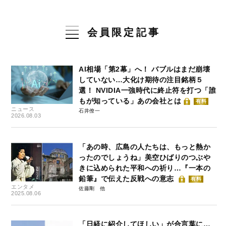
会員限定記事
AI相場「第2幕」へ！ バブルはまだ崩壊
していない…大化け期待の注目銘柄５
選！ NVIDIA一強時代に終止符を打つ「誰
もが知っている」あの会社とは
有料
ニュース
石井僚一
2026.08.03
「あの時、広島の人たちは、もっと熱か
ったのでしょうね」美空ひばりのつぶや
きに込められた平和への祈り…『一本の
鉛筆』で伝えた反戦への意志
有料
エンタメ
佐藤剛
2025.08.06
「日経に紹介してほしい」が合言葉に…