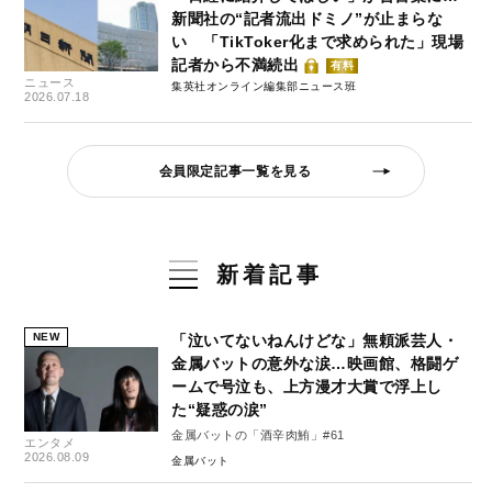
新聞社の“記者流出ドミノ”が止まらな
い 「TikToker化まで求められた」現場
記者から不満続出
有料
ニュース
集英社オンライン編集部ニュース班
2026.07.18
会員限定記事一覧を見る
新着記事
NEW
「泣いてないねんけどな」無頼派芸人・
金属バットの意外な涙…映画館、格闘ゲ
ームで号泣も、上方漫才大賞で浮上し
た“疑惑の涙”
金属バットの「酒辛肉鮪」#61
エンタメ
2026.08.09
金属バット