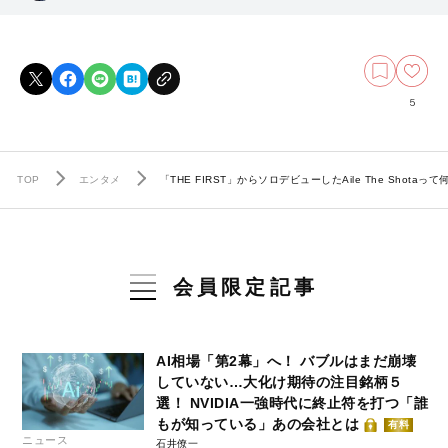
5
TOP
エンタメ
「THE FIRST」からソロデビューしたAile The Shotaって
会員限定記事
AI相場「第2幕」へ！ バブルはまだ崩壊
していない…大化け期待の注目銘柄５
選！ NVIDIA一強時代に終止符を打つ「誰
もが知っている」あの会社とは
有料
ニュース
石井僚一