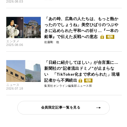
2026.08.03
「あの時、広島の人たちは、もっと熱か
ったのでしょうね」美空ひばりのつぶや
きに込められた平和への祈り…『一本の
鉛筆』で伝えた反戦への意志
有料
エンタメ
佐藤剛
2025.08.06
「日経に紹介してほしい」が合言葉に…
新聞社の“記者流出ドミノ”が止まらな
い 「TikToker化まで求められた」現場
記者から不満続出
有料
ニュース
集英社オンライン編集部ニュース班
2026.07.18
会員限定記事一覧を見る