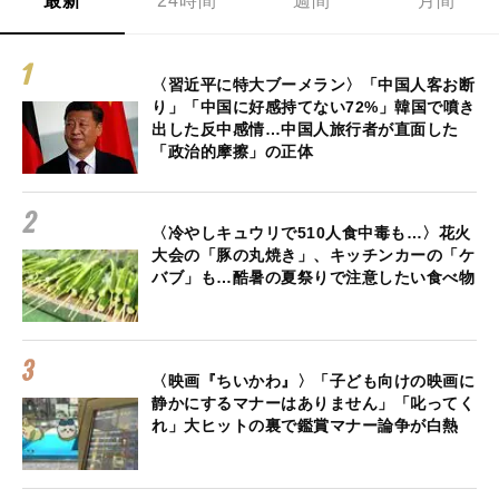
最新
24時間
週間
月間
〈習近平に特大ブーメラン〉「中国人客お断
り」「中国に好感持てない72%」韓国で噴き
出した反中感情…中国人旅行者が直面した
「政治的摩擦」の正体
〈冷やしキュウリで510人食中毒も…〉花火
大会の「豚の丸焼き」、キッチンカーの「ケ
バブ」も…酷暑の夏祭りで注意したい食べ物
〈映画『ちいかわ』〉「子ども向けの映画に
静かにするマナーはありません」「叱ってく
れ」大ヒットの裏で鑑賞マナー論争が白熱