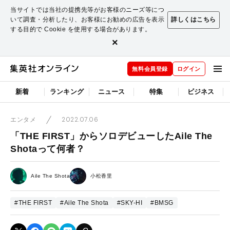
当サイトでは当社の提携先等がお客様のニーズ等につ
いて調査・分析したり、お客様にお勧めの広告を表示
詳しくはこちら
する目的で Cookie を使用する場合があります。
×
無料会員登録
ログイン
新着
ランキング
ニュース
特集
ビジネス
2022.07.06
エンタメ
「THE FIRST」からソロデビューしたAile The
Shotaって何者？
Aile The Shota
小松香里
#THE FIRST
#Aile The Shota
#SKY-HI
#BMSG