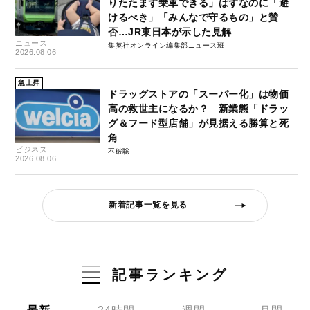
りたたまず乗車できる」はずなのに「避
けるべき」「みんなで守るもの」と賛
否…JR東日本が示した見解
ニュース
集英社オンライン編集部ニュース班
2026.08.06
急上昇
ドラッグストアの「スーパー化」は物価
高の救世主になるか？ 新業態「ドラッ
グ＆フード型店舗」が見据える勝算と死
角
ビジネス
不破聡
2026.08.06
新着記事一覧を見る
記事ランキング