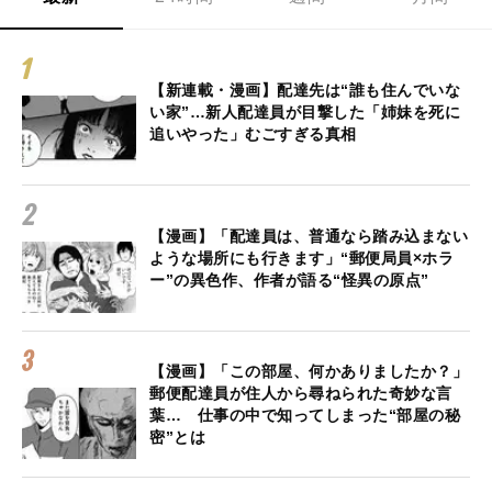
【新連載・漫画】配達先は“誰も住んでいな
い家”…新人配達員が目撃した「姉妹を死に
追いやった」むごすぎる真相
【漫画】「配達員は、普通なら踏み込まない
ような場所にも行きます」“郵便局員×ホラ
ー”の異色作、作者が語る“怪異の原点”
【漫画】「この部屋、何かありましたか？」
郵便配達員が住人から尋ねられた奇妙な言
葉… 仕事の中で知ってしまった“部屋の秘
密”とは