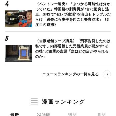
〈ベントレー追突〉「ぶつかる可能性は分か
っていた」韓国籍の刺青男が7台に衝突し逃
走…SNSで“セレブ生活”を演出もトラブルだ
らけ「過去にも事件を起こし警察沙汰」《3
度目の逮捕》
〈吉原老舗ソープ摘発〉「刑事告発したのは
私です」内部通報した元従業員が明かす“そ
の後”と激震の吉原「次はどの店がやられる
のか」
ニュースランキングの一覧を見る
漫画ランキング
最新
24時間
週間
月間