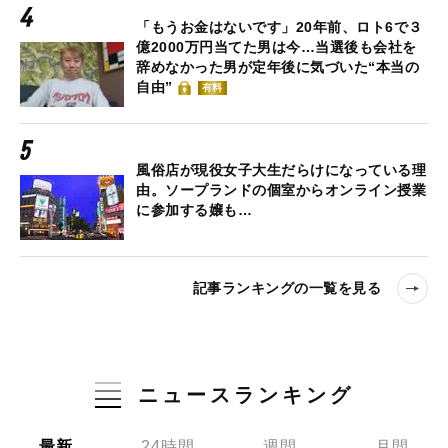
「もうお金はないです」20年前、ロト6で３
億2000万円当てた男は今…当選後も会社を
辞めなかった男が定年後に気づいた“本当の
自由”
有料
風俗店が現役女子大生だらけになっている理
由。ソープランドの個室からオンライン授業
に参加する嬢も…
記事ランキングの一覧を見る
ニュースランキング
最新
24時間
週間
月間