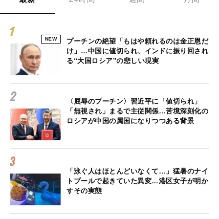
NEW
プーチンの絶望「もはや頼れるのは金正恩だ
け」…中国に値切られ、インドに振り回され
る“大国ロシア”の悲しい現実
〈屈辱のプーチン〉習近平に「値切られ」
「無視され」まるで主従関係…苦境深刻化の
ロシアが中国の属国になりつつある背景
「泳ぐ人はほとんどいなくて…」猛暑のナイ
トプールで起きていた異変…港区女子が明か
すその実態