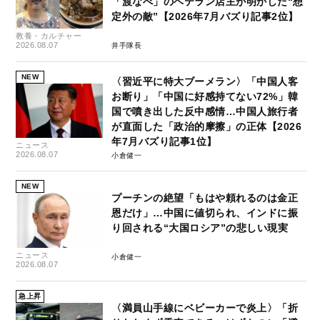
「渡なべ」のベテラン店主が明かした“想
定外の敵”【2026年7月バズり記事2位】
教養・カルチャー
2026.08.07
井手隊長
NEW
〈習近平に特大ブーメラン〉「中国人客
お断り」「中国に好感持てない72%」韓
国で噴き出した反中感情…中国人旅行者
が直面した「政治的摩擦」の正体【2026
年7月バズり記事1位】
ニュース
2026.08.07
小倉健一
NEW
プーチンの絶望「もはや頼れるのは金正
恩だけ」…中国に値切られ、インドに振
り回される“大国ロシア”の悲しい現実
ニュース
小倉健一
2026.08.07
急上昇
〈満員山手線にベビーカーで炎上〉「折