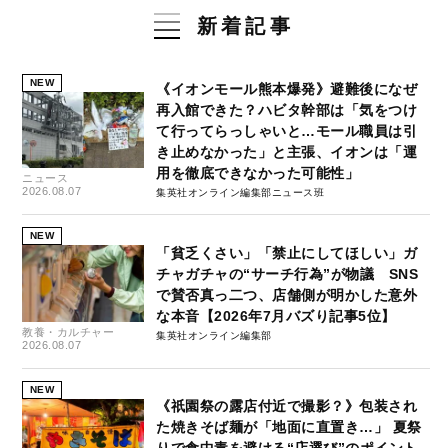
新着記事
NEW
《イオンモール熊本爆発》避難後になぜ
再入館できた？ハビタ幹部は「気をつけ
て行ってらっしゃいと…モール職員は引
き止めなかった」と主張、イオンは「運
用を徹底できなかった可能性」
ニュース
2026.08.07
集英社オンライン編集部ニュース班
NEW
「貧乏くさい」「禁止にしてほしい」ガ
チャガチャの“サーチ行為”が物議 SNS
で賛否真っ二つ、店舗側が明かした意外
な本音【2026年7月バズり記事5位】
教養・カルチャー
集英社オンライン編集部
2026.08.07
NEW
《祇園祭の露店付近で撮影？》包装され
た焼きそば麺が「地面に直置き…」 夏祭