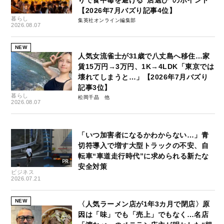
りで食中毒を避ける“店選び”のポイント
【2026年7月バズり記事4位】
暮らし
集英社オンライン編集部
2026.08.07
NEW
人気女流雀士が31歳で八丈島へ移住…家
賃15万円→3万円、1K→4LDK「東京では
壊れてしまうと…」【2026年7月バズり
記事3位】
暮らし
松岡千晶
2026.08.07
「いつ加害者になるかわからない…」青
切符導入で増す大型トラックの不安、自
転車“車道走行時代”に求められる新たな
安全対策
ビジネス
2026.07.21
NEW
〈人気ラーメン店が1年3カ月で閉店〉原
因は「味」でも「売上」でもなく…名店