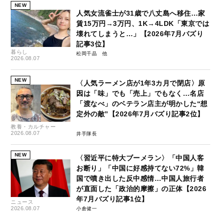
NEW
人気女流雀士が31歳で八丈島へ移住…家
賃15万円→3万円、1K→4LDK「東京では
壊れてしまうと…」【2026年7月バズり
記事3位】
暮らし
松岡千晶
2026.08.07
NEW
〈人気ラーメン店が1年3カ月で閉店〉原
因は「味」でも「売上」でもなく…名店
「渡なべ」のベテラン店主が明かした“想
定外の敵”【2026年7月バズり記事2位】
教養・カルチャー
2026.08.07
井手隊長
NEW
〈習近平に特大ブーメラン〉「中国人客
お断り」「中国に好感持てない72%」韓
国で噴き出した反中感情…中国人旅行者
が直面した「政治的摩擦」の正体【2026
年7月バズり記事1位】
ニュース
2026.08.07
小倉健一