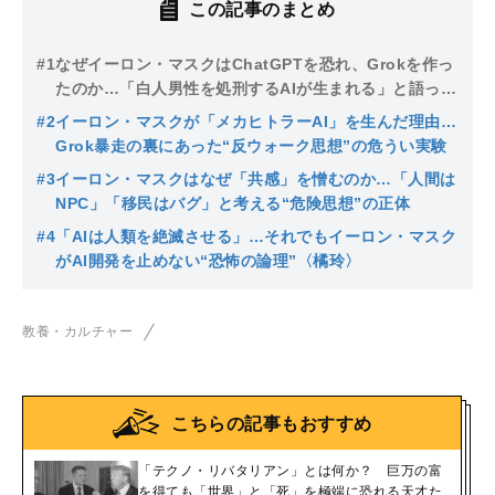
この記事のまとめ
#1
なぜイーロン・マスクはChatGPTを恐れ、Grokを作っ
たのか…「白人男性を処刑するAIが生まれる」と語っ
た“妄想”
#2
イーロン・マスクが「メカヒトラーAI」を生んだ理由…
Grok暴走の裏にあった“反ウォーク思想”の危うい実験
#3
イーロン・マスクはなぜ「共感」を憎むのか…「人間は
NPC」「移民はバグ」と考える“危険思想”の正体
#4
「AIは人類を絶滅させる」…それでもイーロン・マスク
がAI開発を止めない“恐怖の論理”〈橘玲〉
教養・カルチャー
こちらの記事もおすすめ
「テクノ・リバタリアン」とは何か？ 巨万の富
を得ても「世界」と「死」を極端に恐れる天才た