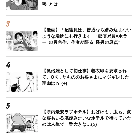
密”とは
【漫画】「配達員は、普通なら踏み込まない
ような場所にも行きます」“郵便局員×ホラ
ー”の異色作、作者が語る“怪異の原点”
【風俗嬢として初仕事】着衣即を要求され
て、OKしたもののお客さまにマジギレした
理由は!? (4)
【県内最安ラブホテル】おばけも、虫も、変
な客もいる廃虚みたいなホテルで待っていた
のは人生で一番大きな…(5)