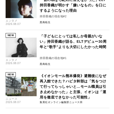
持田香織が明かす「嫌いなもの」を口に
するようになった理由
持田香織の現在地#2
エンタメ
黒島暁生
2026.08.07
NEW
「子どもにとっては私しか母親がいな
い」持田香織が語る、ELTデビュー30周
年と“歌手”よりも大切にしたかった時間
持田香織の現在地#1
エンタメ
2026.08.07
黒島暁生
NEW
《イオンモール熊本爆発》避難後になぜ
再入館できた？ハビタ幹部は「気をつけ
て行ってらっしゃいと…モール職員は引
き止めなかった」と主張、イオンは「運
用を徹底できなかった可能性」
ニュース
2026.08.07
集英社オンライン編集部ニュース班