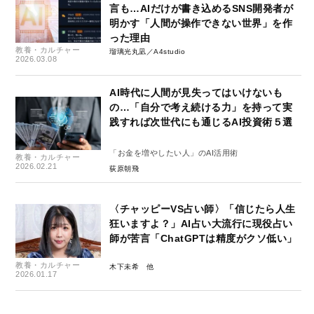
言も…AIだけが書き込めるSNS開発者が
明かす「人間が操作できない世界」を作
った理由
教養・カルチャー
瑠璃光丸凪／A4studio
2026.03.08
AI時代に人間が見失ってはいけないも
の…「自分で考え続ける力」を持って実
践すれば次世代にも通じるAI投資術５選
「お金を増やしたい人」のAI活用術
教養・カルチャー
2026.02.21
荻原朝飛
〈チャッピーVS占い師〉「信じたら人生
狂いますよ？」AI占い大流行に現役占い
師が苦言「ChatGPTは精度がクソ低い」
教養・カルチャー
木下未希
2026.01.17