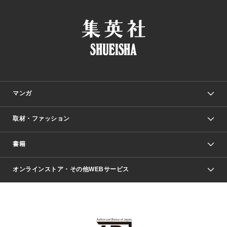
マンガ
取材・ファッション
少年マンガ
週刊少年ジャンプ
書籍
ファッション・美容
青年マンガ
ジャンプSQ.
Seventeen
週刊ヤングジャンプ
オンラインストア・その他WEBサービス
文芸・文庫・総合
芸能・情報・スポーツ
少女マンガ
Vジャンプ
non-no Web
ヤングジャンプ定期購読デジタル
すばる
Myojo
オンラインストア
りぼん
学芸・ノンフィクション・新書
最強ジャンプ
女性マンガ
@BAILA
ヤンジャン＋
小説すばる
週プレNEWS
マーガレット
集英社OTOコンテンツ
集英社 学芸編集部
少年ジャンプ＋
その他WEBサービス
クッキー
ライトノベル・ノベライズ
MAQUIA ONLINE