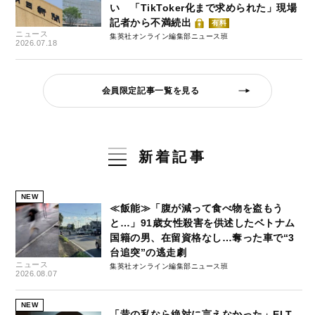
い 「TikToker化まで求められた」現場
記者から不満続出
有料
ニュース
集英社オンライン編集部ニュース班
2026.07.18
会員限定記事一覧を見る
新着記事
NEW
≪飯能≫「腹が減って食べ物を盗もう
と…」91歳女性殺害を供述したベトナム
国籍の男、在留資格なし…奪った車で“3
台追突”の逃走劇
ニュース
集英社オンライン編集部ニュース班
2026.08.07
NEW
「昔の私なら絶対に言えなかった」ELT