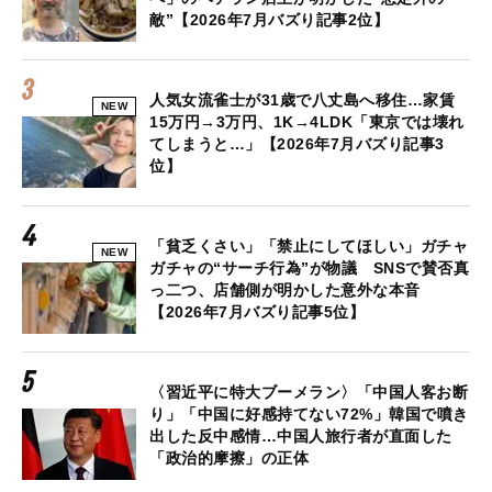
敵”【2026年7月バズり記事2位】
人気女流雀士が31歳で八丈島へ移住…家賃
NEW
15万円→3万円、1K→4LDK「東京では壊れ
てしまうと…」【2026年7月バズり記事3
位】
「貧乏くさい」「禁止にしてほしい」ガチャ
NEW
ガチャの“サーチ行為”が物議 SNSで賛否真
っ二つ、店舗側が明かした意外な本音
【2026年7月バズり記事5位】
〈習近平に特大ブーメラン〉「中国人客お断
り」「中国に好感持てない72%」韓国で噴き
出した反中感情…中国人旅行者が直面した
「政治的摩擦」の正体