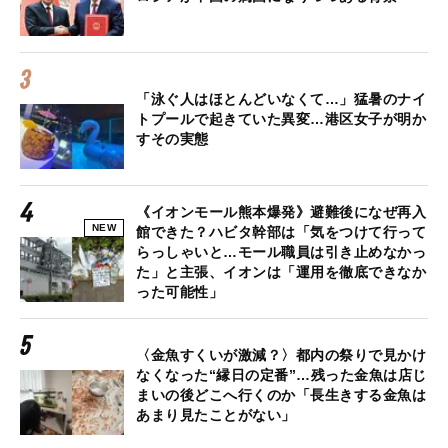
「泳ぐ人はほとんどいなくて…」猛暑のナイ
トプールで起きていた異変…港区女子が明か
すその実態
《イオンモール熊本爆発》避難後になぜ再入
NEW
館できた？ハビタ幹部は「気をつけて行って
らっしゃいと…モール職員は引き止めなかっ
た」と主張、イオンは「運用を徹底できなか
った可能性」
〈金魚すくいが激減？〉都内の祭りで見かけ
なくなった“縁日の定番”…残った金魚は店じ
まいの後どこへ行くのか「長生きする金魚は
あまり見たことがない」