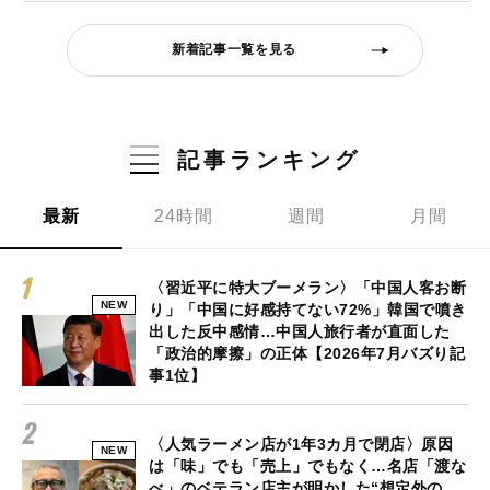
新着記事一覧を見る
記事ランキング
最新
24時間
週間
月間
〈習近平に特大ブーメラン〉「中国人客お断
NEW
り」「中国に好感持てない72%」韓国で噴き
出した反中感情…中国人旅行者が直面した
「政治的摩擦」の正体【2026年7月バズり記
事1位】
〈人気ラーメン店が1年3カ月で閉店〉原因
NEW
は「味」でも「売上」でもなく…名店「渡な
べ」のベテラン店主が明かした“想定外の