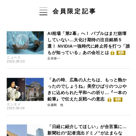
会員限定記事
AI相場「第2幕」へ！ バブルはまだ崩壊
していない…大化け期待の注目銘柄５
選！ NVIDIA一強時代に終止符を打つ「誰
もが知っている」あの会社とは
有料
ニュース
石井僚一
2026.08.03
「あの時、広島の人たちは、もっと熱か
ったのでしょうね」美空ひばりのつぶや
きに込められた平和への祈り…『一本の
鉛筆』で伝えた反戦への意志
有料
エンタメ
佐藤剛
2025.08.06
「日経に紹介してほしい」が合言葉に…
新聞社の“記者流出ドミノ”が止まらな