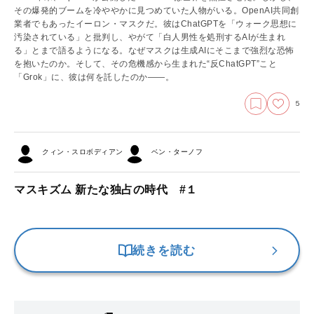
その爆発的ブームを冷ややかに見つめていた人物がいる。OpenAI共同創
業者でもあったイーロン・マスクだ。彼はChatGPTを「ウォーク思想に
汚染されている」と批判し、やがて「白人男性を処刑するAIが生まれ
る」とまで語るようになる。なぜマスクは生成AIにそこまで強烈な恐怖
を抱いたのか。そして、その危機感から生まれた“反ChatGPT”こと
「Grok」に、彼は何を託したのか――。
5
クィン・スロボディアン
ベン・ターノフ
マスキズム 新たな独占の時代 #１
続きを読む