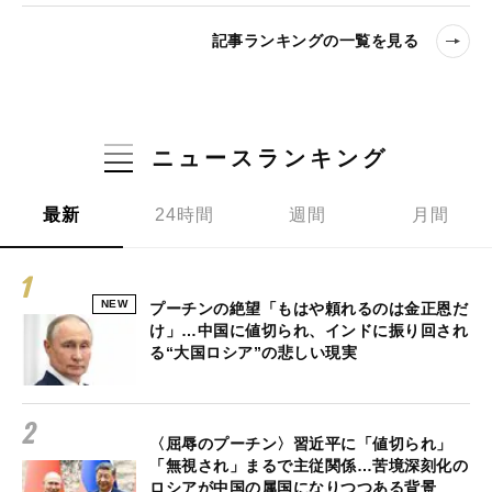
記事ランキングの一覧を見る
ニュースランキング
最新
24時間
週間
月間
NEW
プーチンの絶望「もはや頼れるのは金正恩だ
け」…中国に値切られ、インドに振り回され
る“大国ロシア”の悲しい現実
〈屈辱のプーチン〉習近平に「値切られ」
「無視され」まるで主従関係…苦境深刻化の
ロシアが中国の属国になりつつある背景