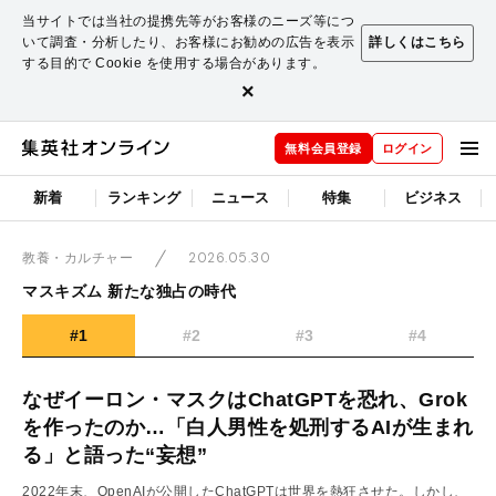
当サイトでは当社の提携先等がお客様のニーズ等につ
いて調査・分析したり、お客様にお勧めの広告を表示
詳しくはこちら
する目的で Cookie を使用する場合があります。
×
無料会員登録
ログイン
新着
ランキング
ニュース
特集
ビジネス
2026.05.30
教養・カルチャー
マスキズム 新たな独占の時代
#1
#2
#3
#4
なぜイーロン・マスクはChatGPTを恐れ、Grok
を作ったのか…「白人男性を処刑するAIが生まれ
る」と語った“妄想”
2022年末、OpenAIが公開したChatGPTは世界を熱狂させた。しかし、