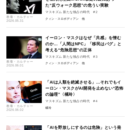
た“反ウォーク思想”の危うい実験
マスキズム 新たな独占の時代 #２
教養・カルチャー
クィン・スロボディアン
2026.05.31
イーロン・マスクはなぜ「共感」を憎む
のか…「人間はNPC」「移民はバグ」と
考える“危険思想”の正体
マスキズム 新たな独占の時代 #３
教養・カルチャー
クィン・スロボディアン
2026.06.01
「AIは人類を絶滅させる」…それでもイ
ーロン・マスクがAI開発を止めない“恐怖
の論理”〈橘玲〉
マスキズム 新たな独占の時代 #４
教養・カルチャー
橘玲
2026.06.02
「AIを野放しにするのは危険」という発