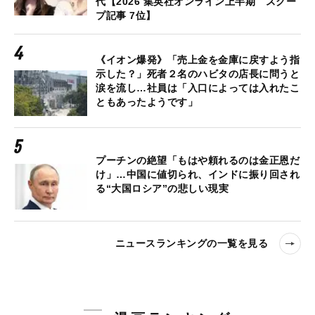
代【2026 集英社オンライン上半期 スクー
プ記事 7位】
《イオン爆発》「売上金を金庫に戻すよう指
示した？」死者２名のハビタの店長に問うと
涙を流し…社員は「入口によっては入れたこ
ともあったようです」
プーチンの絶望「もはや頼れるのは金正恩だ
け」…中国に値切られ、インドに振り回され
る“大国ロシア”の悲しい現実
ニュースランキングの一覧を見る