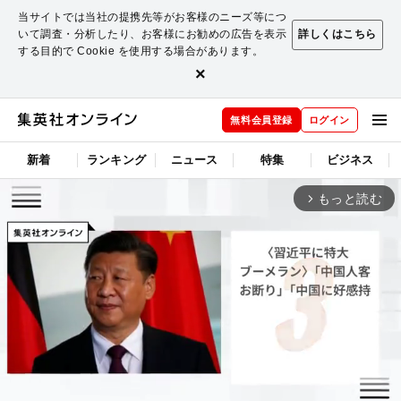
当サイトでは当社の提携先等がお客様のニーズ等につ
いて調査・分析したり、お客様にお勧めの広告を表示
詳しくはこちら
する目的で Cookie を使用する場合があります。
×
無料会員登録
ログイン
新着
ランキング
ニュース
特集
ビジネス
もっと読む
arrow_forward_ios