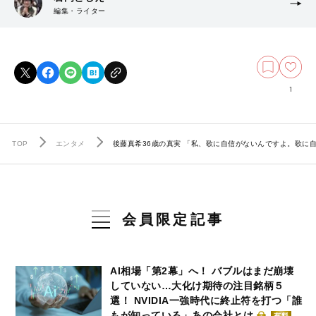
編集・ライター
1
TOP
エンタメ
後藤真希36歳の真実 「私、歌に自信がないんですよ。歌に
会員限定記事
AI相場「第2幕」へ！ バブルはまだ崩壊
していない…大化け期待の注目銘柄５
選！ NVIDIA一強時代に終止符を打つ「誰
もが知っている」あの会社とは
有料