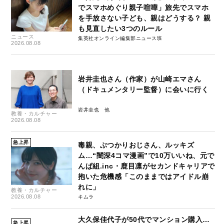
でスマホめぐり親子喧嘩」旅先でスマホ
を手放さない子ども、親はどうする？ 親
も見直したい3つのルール
ニュース
集英社オンライン編集部ニュース班
2026.08.08
岩井圭也さん（作家）が山崎エマさん
（ドキュメンタリー監督）に会いに行く
岩井圭也
教養・カルチャー
2026.08.08
急上昇
毒親、ぶつかりおじさん、ルッキズ
ム…“闇深4コマ漫画”で10万いいね、元で
んぱ組.inc・鹿目凛がセカンドキャリアで
抱いた危機感「このままではアイドル崩
れに」
教養・カルチャー
2026.08.08
キムラ
大久保佳代子が50代でマンション購入…
急上昇