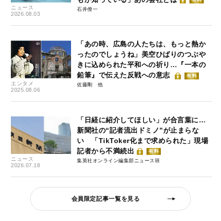
ニュース
石井僚一
2026.08.03
「あの時、広島の人たちは、もっと熱か
ったのでしょうね」美空ひばりのつぶや
きに込められた平和への祈り…『一本の
鉛筆』で伝えた反戦への意志
有料
エンタメ
佐藤剛
2025.08.06
「日経に紹介してほしい」が合言葉に…
新聞社の“記者流出ドミノ”が止まらな
い 「TikToker化まで求められた」現場
記者から不満続出
有料
ニュース
集英社オンライン編集部ニュース班
2026.07.18
会員限定記事一覧を見る