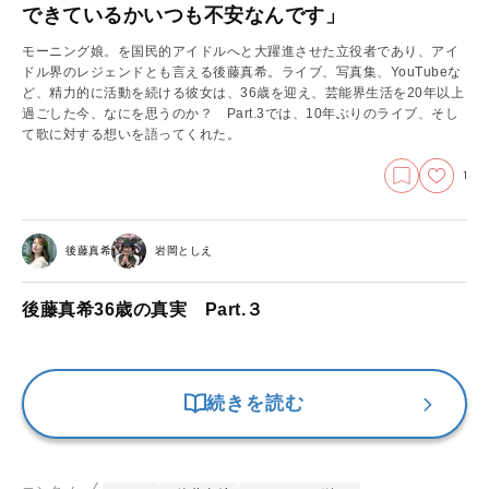
できているかいつも不安なんです」
モーニング娘。を国民的アイドルへと大躍進させた立役者であり、アイ
ドル界のレジェンドとも言える後藤真希。ライブ、写真集、YouTubeな
ど、精力的に活動を続ける彼女は、36歳を迎え、芸能界生活を20年以上
過ごした今、なにを思うのか？ Part.3では、10年ぶりのライブ、そし
て歌に対する想いを語ってくれた。
1
後藤真希
岩岡としえ
後藤真希36歳の真実 Part.３
続きを読む