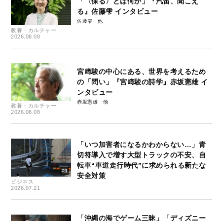
「〈保る〉とは何か」『汽笛、聞こえ
る』佐藤雫 インタビュー
佐藤雫
教養・カルチャー
2026.08.08
宮﨑駿の中心にある、世界を考えるため
の「問い」『宮﨑駿の詩学』赤坂憲雄 イ
ンタビュー
赤坂憲雄
教養・カルチャー
2026.08.08
「いつ加害者になるかわからない…」青
切符導入で増す大型トラックの不安、自
転車“車道走行時代”に求められる新たな
安全対策
ビジネス
2026.07.21
「沖縄の海でゲーム三昧」「ディズニー