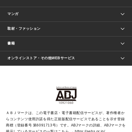
マンガ
取材・ファッション
少年マンガ
週刊少年ジャンプ
書籍
ファッション・美容
青年マンガ
ジャンプSQ.
Seventeen
週刊ヤングジャンプ
オンラインストア・その他WEBサービス
文芸・文庫・総合
芸能・情報・スポーツ
少女マンガ
Vジャンプ
non-no Web
ヤングジャンプ定期購読デジタル
すばる
Myojo
オンラインストア
りぼん
学芸・ノンフィクション・新書
最強ジャンプ
女性マンガ
@BAILA
ヤンジャン＋
小説すばる
週プレNEWS
マーガレット
集英社OTOコンテンツ
集英社 学芸編集部
少年ジャンプ＋
その他WEBサービス
クッキー
ライトノベル・ノベライズ
MAQUIA ONLINE
となりのヤングジャンプ
集英社 文芸ステーション
週プレ グラジャパ！
別冊マーガレット
SHUEISHA MANGA-ART HERITAGE
集英社 ビジネス書
ゼブラック
ココハナ
SHUEISHA ADNAVI
SPUR.JP
集英社Webマガジン Cobalt
グランドジャンプ
web 集英社文庫
キッズ
web Sportiva
マンガMee
ジャンプキャラクターズストア
集英社新書
ジャンプルーキー！
月刊オフィスユー
ＡＢＪマークは、この電子書店・電子書籍配信サービスが、著作権者か
EDITOR'S LAB
LEE
集英社オレンジ文庫
ウルトラジャンプ
青春と読書
パラスポ＋！
らコンテンツ使用許諾を得た正規版配信サービスであることを示す登録
集英社みらい文庫
リマコミ＋
HAPPY PLUS STORE
集英社新書プラス
ジャンプTOON
商標（登録番号 第6091713号）です。ABJマークの詳細、ABJマークを
Marisol
シフォン文庫
アジア人物史
S-KIDS.LAND
マンガMeets
掲示しているサービスの一覧はこちら →
https://aebs.or.jp/