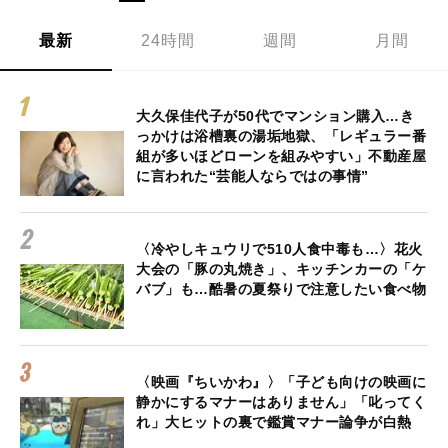
最新
24時間
週間
月間
大久保佳代子が50代でマンション購入…き
っかけは浴槽裏の湯垢地獄、「レギュラー番
組が多いほどローンを組みやすい」不動産屋
に言われた“芸能人ならではの事情”
〈冷やしキュウリで510人食中毒も…〉花火
大会の「豚の丸焼き」、キッチンカーの「ケ
バブ」も…酷暑の夏祭りで注意したい食べ物
〈映画『ちいかわ』〉「子ども向けの映画に
静かにするマナーはありません」「叱ってく
れ」大ヒットの裏で鑑賞マナー論争が白熱