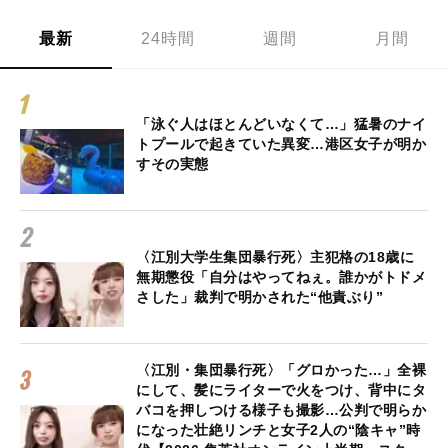
最新
24時間
週間
月間
「泳ぐ人はほとんどいなくて…」猛暑のナイ
トプールで起きていた異変…港区女子が明か
すその実態
〈江別大学生集団暴行死〉主犯格の18歳に
無期懲役「自分はやってねぇ。誰かがトドメ
さした」裁判で明かされた“他責ぶり”
〈江別・集団暴行死〉「グロかった…」全裸
にして、髪にライターで火をつけ、背中にタ
バコを押しつける様子も撮影…公判で明らか
になった壮絶リンチと女子2人の“陰キャ”時