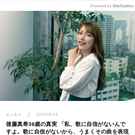
Powered by 
GliaStudios
Mute
2022.05.24
エンタメ
後藤真希36歳の真実 「私、歌に自信がないんで
すよ。歌に自信がないから、うまくその曲を表現