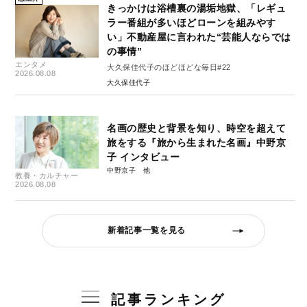
きっかけは浴槽裏の湯垢地獄、「レギュ
ラー番組が多いほどローンを組みやす
い」不動産屋に言われた“芸能人ならでは
の事情”
エンタメ
大久保佳代子のほどほどな毎日#22
2026.08.08
大久保佳代子
名画の歴史と背景を知り、時空を超えて
旅をする『旅から生まれた名画』中野京
子 インタビュー
中野京子
教養・カルチャー
2026.08.08
新着記事一覧を見る
記事ランキング