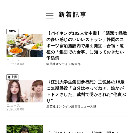
新着記事
NEW
【バイキング192人食中毒】「清潔で品数
の多い感じのいいレストラン」静岡のス
ポーツ宿泊施設内で集団発症…合宿・遠
征の「集団での食事」に知っておきたい
予防策
ニュース
2026.08.08
集英社オンライン編集部
急上昇
〈江別大学生集団暴行死〉主犯格の18歳
に無期懲役「自分はやってねぇ。誰かが
トドメさした」裁判で明かされた“他責ぶ
り”
ニュース
集英社オンライン編集部ニュース班
2026.08.08