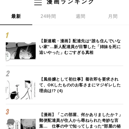
漫画ランキング
最新
24時間
週間
月間
【新連載・漫画】配達先は“誰も住んでいな
い家”…新人配達員が目撃した「姉妹を死に
追いやった」むごすぎる真相
【風俗嬢として初仕事】着衣即を要求され
て、OKしたもののお客さまにマジギレした
理由は!? (4)
【漫画】「この部屋、何かありましたか？」
郵便配達員が住人から尋ねられた奇妙な言
葉… 仕事の中で知ってしまった“部屋の秘