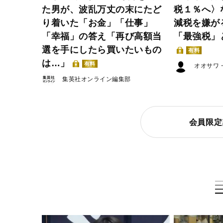
た男が、波乱万丈の末にたど
税１％へ〉
り着いた「お金」「仕事」
減税を嫌が
「幸福」の答え「再び高額当
「最強税」
選を手にしたら買いたいもの
有料
は…」
有料
オオサワ
集英社オンライン編集部
会員限定