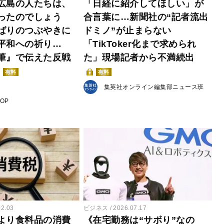
広島の人たちは、
「日経に紹介してほしい」が
ったのでしょう
合言葉に…新聞社の“記者流出
ばりのつぶやきに
ドミノ”が止まらない
平和への祈り…
「TikToker化まで求められ
筆』で伝えた反戦
た」現場記者から不満続出
有料
有料
集英社オンライン編集部ニュース班
POP
02.03
ビジネス
2026.07.17
より食料品の消費
《在宅勤務は“サボり”なの