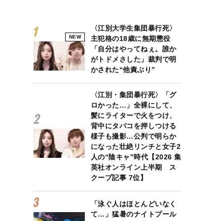
〈江別大学生集団暴行死〉
NEW
主犯格の18歳に無期懲役
「自分はやってねぇ。誰か
がトドメさした」裁判で明
かされた“他責ぶり”
〈江別・集団暴行死〉「グ
ロかった…」全裸にして、
髪にライターで火をつけ、
背中にタバコを押しつける
様子も撮影…公判で明らか
になった壮絶リンチと女子2
人の“陰キャ”時代【2026 集
英社オンライン上半期 ス
クープ記事 7位】
「泳ぐ人はほとんどいなく
て…」猛暑のナイトプール