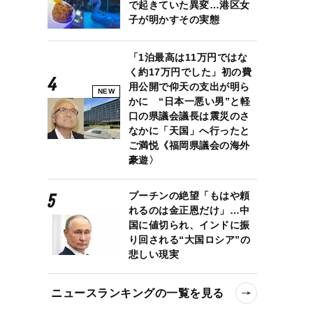
で起きていた異変…港区女
子が明かすその実態
「1泊最高は11万円ではな
く約17万円でした」初の費
用公開で仰天の支出が明ら
NEW
かに “日本一悪い男”と軽
口の県議会議長は震災のさ
なかに「天国」へ行ったと
ご満悦《福岡県議会の海外
豪遊〉
プーチンの絶望「もはや頼
れるのは金正恩だけ」…中
国に値切られ、インドに振
り回される“大国ロシア”の
悲しい現実
ニュースランキングの一覧を見る