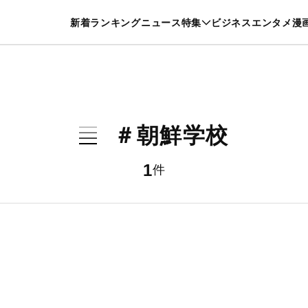
特集一覧を見る
漫画一覧を見る
新着
ランキング
ニュース
特集
ビジネス
エンタメ
漫
養・カルチャー
暮らし
スポーツ
ヘルスケア
美容
グルメ
＃朝鮮学校
1
件