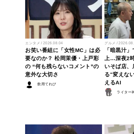
エンタメ
2026.08.04
グルメ
2026.08
お笑い番組に「女性MC」は必
「暗黒汁」
要なのか？ 松岡茉優・上戸彩
上…深夜2
の “何も残らないコメント”の
いそば店、
意外な大切さ
る"変えな
えるAI
飲用てれび
ライター