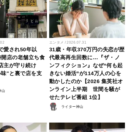
.02
エンタメ
2026.07.31
で愛され50年以
31歳・年収370万円の失恋が歴
時開店の老舗立ち食
代最高再生回数に…『ザ・ノ
店主が守り続け
ンフィクション』なぜ“何も起
い味"と裏で店を支
きない婚活”が114万人の心を
動かしたのか【2026 集英社オ
ンライン上半期 世間を騒が
神山
せたテレビ番組 1位】
ライター神山