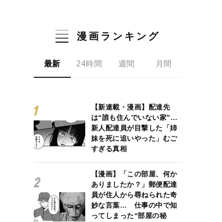
漫画ランキング
最新
24時間
週間
月間
【新連載・漫画】配達先
は“誰も住んでいない家”…
新人配達員が目撃した「姉
妹を死に追いやった」むご
すぎる真相
【漫画】「この部屋、何か
ありましたか？」郵便配達
員が住人から尋ねられた奇
妙な言葉… 仕事の中で知
ってしまった“部屋の秘