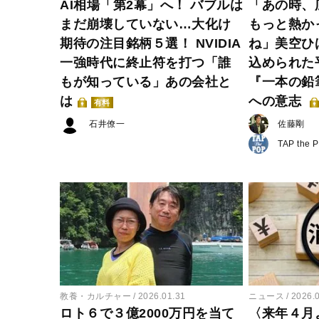
AI相場「第2幕」へ！ バブルは
「あの時、
まだ崩壊していない…大化け
もっと熱か
期待の注目銘柄５選！ NVIDIA
ね」美空ひ
一強時代に終止符を打つ「誰
込められた
もが知っている」あの会社と
『一本の鉛
は
への意志
有料
石井僚一
佐藤剛
TAP the 
教養・カルチャー
2026.01.31
ニュース
2026.
ロト６で３億2000万円を当て
〈来年４月