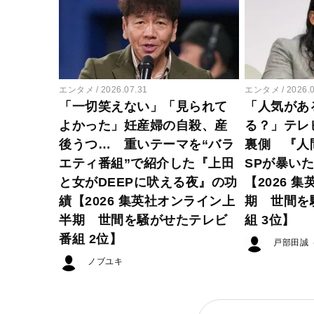
エンタメ
2026.07.31
エンタメ
2026.
「一切笑えない」「見られて
「人気があ
よかった」妊産婦の自殺、産
る？」テレ
後うつ… 重いテーマを“バラ
裏側 『人
エティ番組”で紹介した『上田
SPが暴い
と女がDEEPに吠える夜』の功
【2026 
績【2026 集英社オンライン上
期 世間を
半期 世間を騒がせたテレビ
組 3位】
番組 2位】
戸部田誠
ノブユキ