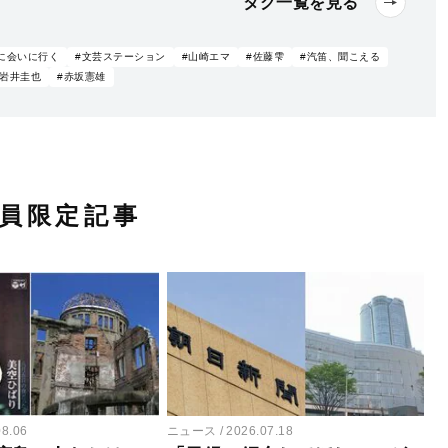
タグ一覧を見る
に会いに行く
#文芸ステーション
#山崎エマ
#佐藤雫
#汽笛、聞こえる
#岩井圭也
#赤坂憲雄
員限定記事
08.06
ニュース
2026.07.18