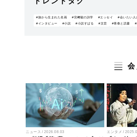
トレンドタグ
#旅から生まれた名画
#宮﨑駿の詩学
#エッセイ
#会いたい人
#インタビュー
#小説
#小説すばる
#文芸
#青春と読書
会
ニュース
2026.08.03
エンタメ
2025.