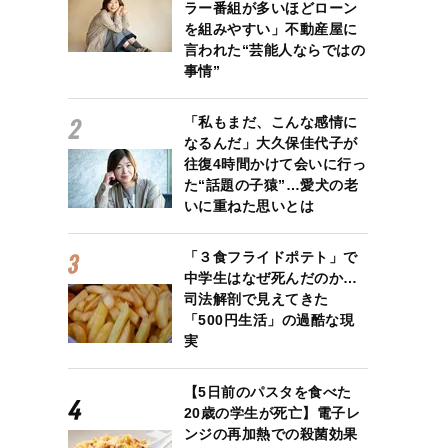
ラー番組が多いほどローン
を組みやすい」不動産屋に
言われた“芸能人ならではの
事情”
「私もまだ、こんな感情に
なるんだ」大久保佳代子が
往復4時間かけて会いに行っ
た“話題の子猿”…愛犬の老
いに重ねた思いとは
「３食フライドポテト」で
中学生はなぜ死んだのか…
司法解剖で見えてきた
「500円生活」の過酷な現
実
【5日前のパスタを食べた
20歳の学生が死亡】電子レ
ンジの再加熱での殺菌効果