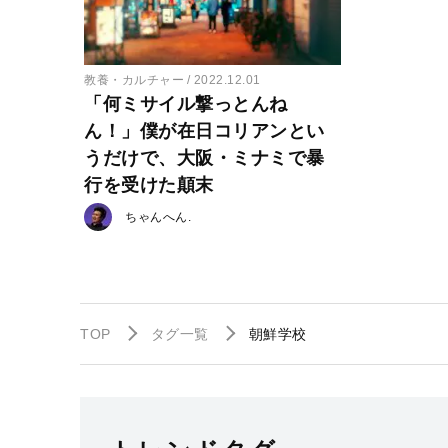
教養・カルチャー
2022.12.01
「何ミサイル撃っとんね
ん！」僕が在日コリアンとい
うだけで、大阪・ミナミで暴
行を受けた顛末
ちゃんへん.
TOP
タグ一覧
朝鮮学校