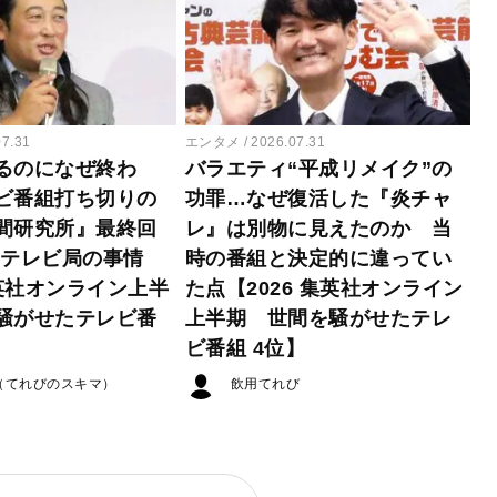
07.31
エンタメ
2026.07.31
るのになぜ終わ
バラエティ“平成リメイク”の
ビ番組打ち切りの
功罪…なぜ復活した『炎チャ
間研究所』最終回
レ』は別物に見えたのか 当
たテレビ局の事情
時の番組と決定的に違ってい
集英社オンライン上半
た点【2026 集英社オンライン
騒がせたテレビ番
上半期 世間を騒がせたテレ
ビ番組 4位】
（てれびのスキマ）
飲用てれび