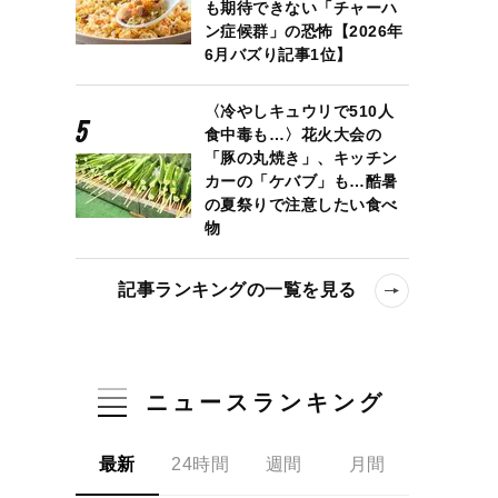
も期待できない「チャーハ
ン症候群」の恐怖【2026年
6月バズり記事1位】
〈冷やしキュウリで510人
食中毒も…〉花火大会の
「豚の丸焼き」、キッチン
カーの「ケバブ」も…酷暑
の夏祭りで注意したい食べ
物
記事ランキングの一覧を見る
ニュースランキング
最新
24時間
週間
月間