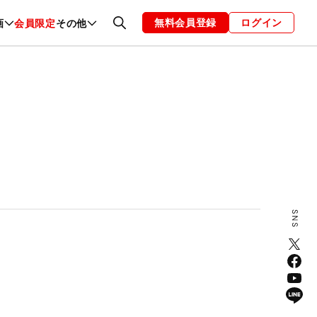
無料会員登録
ログイン
画
会員限定
その他
ファッション
恋愛・結婚
編集部
お知らせ