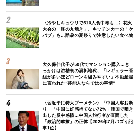
〈冷やしキュウリで510人食中毒も…〉花火
大会の「豚の丸焼き」、キッチンカーの「ケ
バブ」も…酷暑の夏祭りで注意したい食べ物
大久保佳代子が50代でマンション購入…き
っかけは浴槽裏の湯垢地獄、「レギュラー番
組が多いほどローンを組みやすい」不動産屋
に言われた“芸能人ならではの事情”
〈習近平に特大ブーメラン〉「中国人客お断
り」「中国に好感持てない72%」韓国で噴き
出した反中感情…中国人旅行者が直面した
「政治的摩擦」の正体【2026年7月バズり記
事1位】