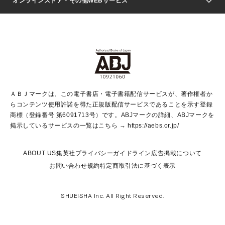
週刊ヤングジャンプ
オンラインストア・その他WEBサービス
文芸・文庫・総合
芸能・情報・スポーツ
少女マンガ
Vジャンプ
non-no Web
ヤングジャンプ定期購読デジタル
すばる
Myojo
オンラインストア
りぼん
学芸・ノンフィクション・新書
最強ジャンプ
女性マンガ
@BAILA
ヤンジャン＋
小説すばる
週プレNEWS
マーガレット
集英社OTOコンテンツ
集英社 学芸編集部
少年ジャンプ＋
その他WEBサービス
クッキー
ライトノベル・ノベライズ
MAQUIA ONLINE
となりのヤングジャンプ
集英社 文芸ステーション
週プレ グラジャパ！
別冊マーガレット
SHUEISHA MANGA-ART HERITAGE
集英社 ビジネス書
ゼブラック
ココハナ
SHUEISHA ADNAVI
SPUR.JP
集英社Webマガジン Cobalt
グランドジャンプ
web 集英社文庫
キッズ
web Sportiva
マンガMee
ジャンプキャラクターズストア
集英社新書
ジャンプルーキー！
月刊オフィスユー
ＡＢＪマークは、この電子書店・電子書籍配信サービスが、著作権者か
EDITOR'S LAB
LEE
集英社オレンジ文庫
ウルトラジャンプ
青春と読書
パラスポ＋！
らコンテンツ使用許諾を得た正規版配信サービスであることを示す登録
集英社みらい文庫
リマコミ＋
HAPPY PLUS STORE
集英社新書プラス
ジャンプTOON
商標（登録番号 第6091713号）です。ABJマークの詳細、ABJマークを
Marisol
シフォン文庫
アジア人物史
S-KIDS.LAND
マンガMeets
掲示しているサービスの一覧はこちら →
https://aebs.or.jp/
shueisha vox
よみタイ
S-MANGA
Web éclat
ダッシュエックス文庫
LEEマルシェ
kotoba
集英社ジャンプリミックス
ABOUT US
集英社プライバシーガイドライン
広告掲載について
T JAPAN:The New York Times Style Magazine
JUMP j BOOKS
お問い合わせ
規約
特定商取引法に基づく表示
SHOP Marisol
e!集英社
集英社コミック文庫
集英社女性誌ポータル
éclat premium
imidas
MEN'S NON-NO WEB
SHUEISHA Inc. All Right Reserved.
mirabella
UOMO
mirabella homme