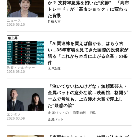
か？ 支持率急落を招いた“変節”…「高市
トレード」が「高市ショック」に変わっ
た背景
ニュース
竹橋大吉
2026.08.10
急上昇
「AI関連株を買えば儲かる」はもう古
い…35年市場を見てきた国際的投資家が
語る「これから本当に上がる企業」の条
件
教養・カルチャー
木戸次郎
2026.08.10
「泣いてないねんけどな」無頼派芸人・
金属バットの意外な涙…映画館、格闘ゲ
ームで号泣も、上方漫才大賞で浮上し
た“疑惑の涙”
金属バットの「酒辛肉鮪」#61
エンタメ
2026.08.09
金属バット