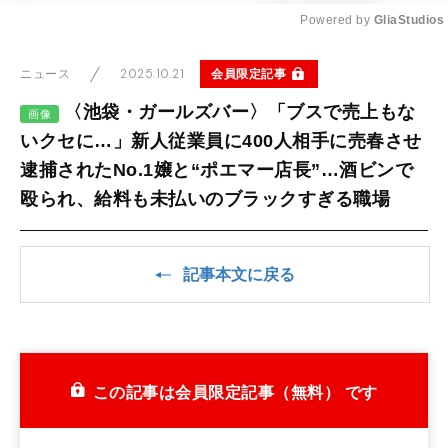
Powered by 
GliaStudios
Mute
2025.10.21
会員限定記事
ニュース
〈池袋・ガールズバー〉「ブスで売上もな
画像
いクセに…」新人従業員に400人相手に売春させ
逮捕されたNo.1嬢と“ポエマー店長”…酒ビンで
殴られ、給料も未払いのブラックすぎる職場
記事本文に戻る
この記事は会員限定記事（無料） です