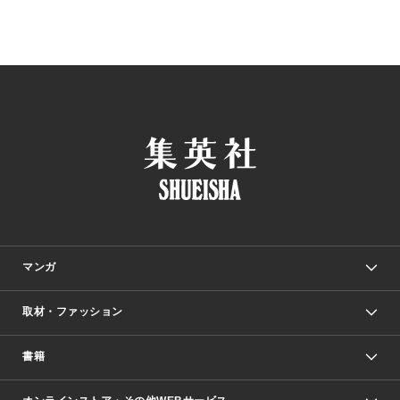
マンガ
取材・ファッション
少年マンガ
週刊少年ジャンプ
書籍
ファッション・美容
青年マンガ
ジャンプSQ.
Seventeen