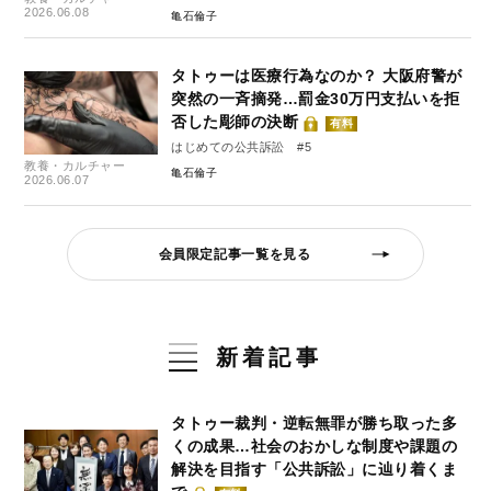
2026.06.08
亀石倫子
タトゥーは医療行為なのか？ 大阪府警が
突然の一斉摘発…罰金30万円支払いを拒
否した彫師の決断
有料
はじめての公共訴訟 #5
教養・カルチャー
亀石倫子
2026.06.07
会員限定記事一覧を見る
新着記事
タトゥー裁判・逆転無罪が勝ち取った多
くの成果…社会のおかしな制度や課題の
解決を目指す「公共訴訟」に辿り着くま