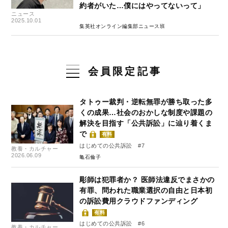
約者がいた…僕にはやってないって」
ニュース
2025.10.01
集英社オンライン編集部ニュース班
会員限定記事
タトゥー裁判・逆転無罪が勝ち取った多
くの成果…社会のおかしな制度や課題の
解決を目指す「公共訴訟」に辿り着くま
で
有料
はじめての公共訴訟 #7
教養・カルチャー
2026.06.09
亀石倫子
彫師は犯罪者か？ 医師法違反でまさかの
有罪、問われた職業選択の自由と日本初
の訴訟費用クラウドファンディング
有料
はじめての公共訴訟 #6
教養・カルチャー