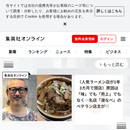
当サイトでは当社の提携先等がお客様のニーズ等につ
いて調査・分析したり、お客様にお勧めの広告を表示
詳しくはこちら
する目的で Cookie を使用する場合があります。
×
無料会員登録
ログイン
新着
ランキング
ニュース
特集
ビジネス
もっと読む
arrow_forward_ios