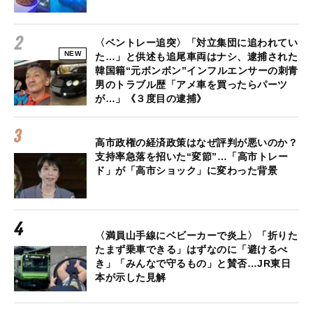
〈ベントレー追突〉「対立集団に追われてい
NEW
た…」と供述も追尾車両はナシ、逮捕された
韓国籍“元ボンボン”インフルエンサーの刺青
男のトラブル歴「アメ車を買ったらパーツ
が…」《３度目の逮捕》
高市政権の経済政策はなぜ評判が悪いのか？
支持率急落を招いた“変節”…「高市トレー
ド」が「高市ショック」に変わった背景
〈満員山手線にベビーカーで炎上〉「折りた
たまず乗車できる」はずなのに「避けるべ
き」「みんなで守るもの」と賛否…JR東日
本が示した見解