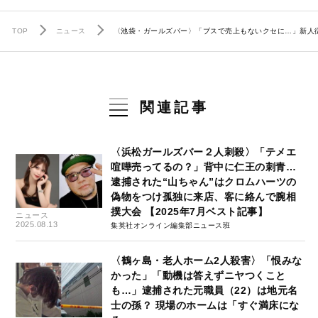
TOP
ニュース
〈池袋・ガールズバー〉「ブスで売上もないクセに…」新人従
関連記事
〈浜松ガールズバー２人刺殺〉「テメエ
喧嘩売ってるの？」背中に仁王の刺青…
逮捕された“山ちゃん”はクロムハーツの
偽物をつけ孤独に来店、客に絡んで腕相
撲大会 【2025年7月ベスト記事】
ニュース
2025.08.13
集英社オンライン編集部ニュース班
〈鶴ヶ島・老人ホーム2人殺害〉「恨みな
かった」「動機は答えずニヤつくこと
も…」逮捕された元職員（22）は地元名
士の孫？ 現場のホームは「すぐ満床にな