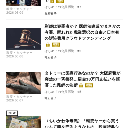
で
有料
はじめての公共訴訟 #7
教養・カルチャー
2026.06.09
亀石倫子
彫師は犯罪者か？ 医師法違反でまさかの
有罪、問われた職業選択の自由と日本初
の訴訟費用クラウドファンディング
有料
はじめての公共訴訟 #6
教養・カルチャー
2026.06.08
亀石倫子
タトゥーは医療行為なのか？ 大阪府警が
突然の一斉摘発…罰金30万円支払いを拒
否した彫師の決断
有料
はじめての公共訴訟 #5
教養・カルチャー
亀石倫子
2026.06.07
NEW
〈ちいかわ争奪戦〉「転売ヤーから買う
なんて魂を売るようなもの」映画特典シ