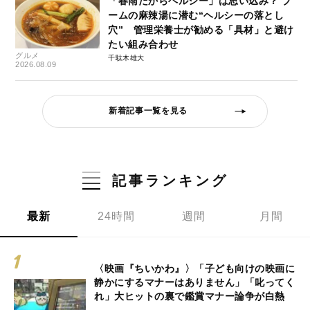
「春雨だからヘルシー」は思い込み？ ブ
ームの麻辣湯に潜む“ヘルシーの落とし
穴” 管理栄養士が勧める「具材」と避け
たい組み合わせ
グルメ
千駄木雄大
2026.08.09
新着記事一覧を見る
記事ランキング
最新
24時間
週間
月間
〈映画『ちいかわ』〉「子ども向けの映画に
静かにするマナーはありません」「叱ってく
れ」大ヒットの裏で鑑賞マナー論争が白熱