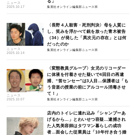
る」
ニュース
2025.10.17
集英社オンライン編集部ニュース班
〈長野４人殺害・死刑判決〉母を人質に
し、笑みを浮かべて銃を放った青木被告
（34）が発した「異次元の存在」とは何
だったのか
ニュース
集英社オンライン編集部ニュース班
2025.10.14
〈変態教員グループ〉女児のリコーダー
に体液を付着させた疑いで4回目の再逮
捕、“笛センセー”は3人目…保護者は「も
う音楽の授業の前にアルコール消毒させ
て！」
ニュース
2025.10.07
集英社オンライン編集部ニュース班
店内のトイレに連れ込み「シャンプーあ
げるから…」とわいせつ容疑…逮捕され
た人気美容師はタワマン暮らしの成功
者…面会した従業員は「10年付き合う婚