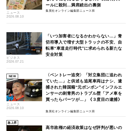
ールに殺到…満席続出の裏側
集英社オンライン編集部ニュース班
ニュース
2026.08.10
「いつ加害者になるかわからない…」青
切符導入で増す大型トラックの不安、自
転車“車道走行時代”に求められる新たな
安全対策
ビジネス
2026.07.21
〈ベントレー追突〉「対立集団に追われ
NEW
ていた…」と供述も追尾車両はナシ、逮
捕された韓国籍“元ボンボン”インフルエ
ンサーの刺青男のトラブル歴「アメ車を
買ったらパーツが…」《３度目の逮捕》
ニュース
2026.08.10
集英社オンライン編集部ニュース班
急上昇
高市政権の経済政策はなぜ評判が悪いの