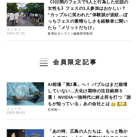
《3日間のフェスで5人と行為した伝説の
女性も》フェスの1人参加はおかしい？
“カップルに笑われた”体験談が波紋…ぼ
っちフェスの素晴らしさを経験者に聞い
たら「メリットだらけ」
エンタメ
2024.07.25
集英社オンライン編集部特集班
会員限定記事
AI相場「第2幕」へ！ バブルはまだ崩壊
していない…大化け期待の注目銘柄５
選！ NVIDIA一強時代に終止符を打つ「誰
もが知っている」あの会社とは
有料
ニュース
石井僚一
2026.08.03
「あの時、広島の人たちは、もっと熱か