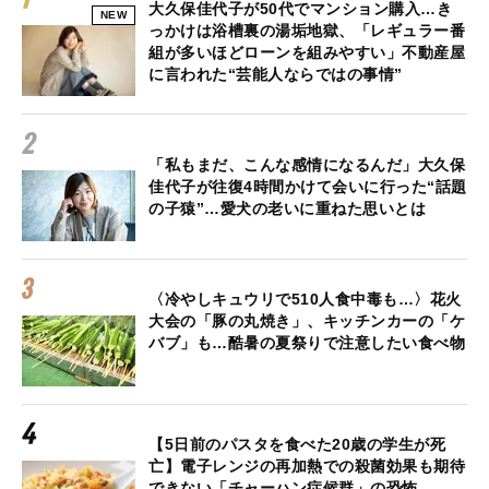
大久保佳代子が50代でマンション購入…き
NEW
っかけは浴槽裏の湯垢地獄、「レギュラー番
組が多いほどローンを組みやすい」不動産屋
に言われた“芸能人ならではの事情”
「私もまだ、こんな感情になるんだ」大久保
佳代子が往復4時間かけて会いに行った“話題
の子猿”…愛犬の老いに重ねた思いとは
〈冷やしキュウリで510人食中毒も…〉花火
大会の「豚の丸焼き」、キッチンカーの「ケ
バブ」も…酷暑の夏祭りで注意したい食べ物
【5日前のパスタを食べた20歳の学生が死
亡】電子レンジの再加熱での殺菌効果も期待
できない「チャーハン症候群」の恐怖