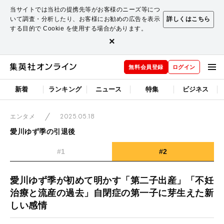
当サイトでは当社の提携先等がお客様のニーズ等につ
いて調査・分析したり、お客様にお勧めの広告を表示
詳しくはこちら
する目的で Cookie を使用する場合があります。
×
無料会員登録
ログイン
新着
ランキング
ニュース
特集
ビジネス
2025.05.18
エンタメ
愛川ゆず季の引退後
#1
#2
愛川ゆず季が初めて明かす「第二子出産」「不妊
治療と流産の過去」自閉症の第一子に芽生えた新
しい感情