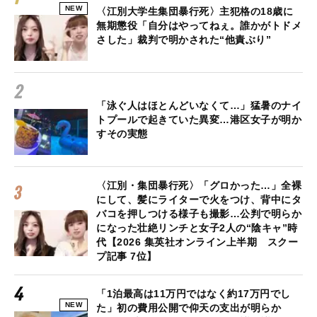
NEW
〈江別大学生集団暴行死〉主犯格の18歳に
無期懲役「自分はやってねぇ。誰かがトドメ
さした」裁判で明かされた“他責ぶり”
「泳ぐ人はほとんどいなくて…」猛暑のナイ
トプールで起きていた異変…港区女子が明か
すその実態
〈江別・集団暴行死〉「グロかった…」全裸
にして、髪にライターで火をつけ、背中にタ
バコを押しつける様子も撮影…公判で明らか
になった壮絶リンチと女子2人の“陰キャ”時
代【2026 集英社オンライン上半期 スクー
プ記事 7位】
「1泊最高は11万円ではなく約17万円でし
NEW
た」初の費用公開で仰天の支出が明らか