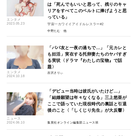
は「死んでもいいと思って、残りのキャ
リアをすべてこのベルトに捧げようと思
っている」
エンタメ
2023.05.23
宇宙一カワイイアイドルレスラー#2
中野たむ
「パパ友と一夜の過ちで…」「元カレと
も妊活」実在する托卵妻たちのヤバすぎ
る実状〈ドラマ『わたしの宝物』で話
題〉
エンタメ
吉沢さりぃ
2024.10.18
「デビュー当時は彼氏がいたけど…」
「結婚願望は年々なくなる」三上悠亜が
ここで語っていた現役時代の裏話と引退
後のこと〈「しくじり先生」が大反響〉
ニュース
2024.06.10
集英社オンライン編集部ニュース班