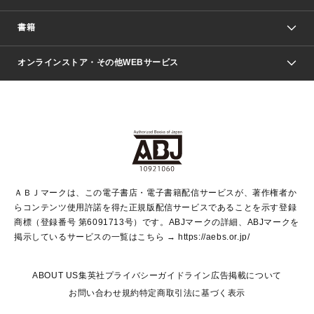
週刊少年ジャンプ
書籍
ファッション・美容
青年マンガ
ジャンプSQ.
Seventeen
週刊ヤングジャンプ
オンラインストア・その他WEBサービス
文芸・文庫・総合
芸能・情報・スポーツ
少女マンガ
Vジャンプ
non-no Web
ヤングジャンプ定期購読デジタル
すばる
Myojo
オンラインストア
りぼん
学芸・ノンフィクション・新書
最強ジャンプ
女性マンガ
@BAILA
ヤンジャン＋
小説すばる
週プレNEWS
マーガレット
集英社OTOコンテンツ
集英社 学芸編集部
少年ジャンプ＋
その他WEBサービス
クッキー
ライトノベル・ノベライズ
MAQUIA ONLINE
となりのヤングジャンプ
集英社 文芸ステーション
週プレ グラジャパ！
別冊マーガレット
SHUEISHA MANGA-ART HERITAGE
集英社 ビジネス書
ゼブラック
ココハナ
SHUEISHA ADNAVI
SPUR.JP
集英社Webマガジン Cobalt
グランドジャンプ
web 集英社文庫
キッズ
web Sportiva
マンガMee
ジャンプキャラクターズストア
集英社新書
ジャンプルーキー！
月刊オフィスユー
ＡＢＪマークは、この電子書店・電子書籍配信サービスが、著作権者か
EDITOR'S LAB
LEE
集英社オレンジ文庫
ウルトラジャンプ
青春と読書
パラスポ＋！
らコンテンツ使用許諾を得た正規版配信サービスであることを示す登録
集英社みらい文庫
リマコミ＋
HAPPY PLUS STORE
集英社新書プラス
ジャンプTOON
商標（登録番号 第6091713号）です。ABJマークの詳細、ABJマークを
Marisol
シフォン文庫
アジア人物史
S-KIDS.LAND
マンガMeets
掲示しているサービスの一覧はこちら →
https://aebs.or.jp/
shueisha vox
よみタイ
S-MANGA
Web éclat
ダッシュエックス文庫
LEEマルシェ
kotoba
集英社ジャンプリミックス
ABOUT US
集英社プライバシーガイドライン
広告掲載について
T JAPAN:The New York Times Style Magazine
JUMP j BOOKS
お問い合わせ
規約
特定商取引法に基づく表示
SHOP Marisol
e!集英社
集英社コミック文庫
集英社女性誌ポータル