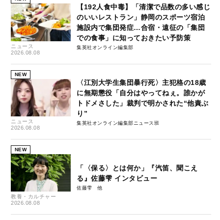
【192人食中毒】「清潔で品数の多い感じ
のいいレストラン」静岡のスポーツ宿泊
施設内で集団発症…合宿・遠征の「集団
での食事」に知っておきたい予防策
ニュース
集英社オンライン編集部
2026.08.08
NEW
〈江別大学生集団暴行死〉主犯格の18歳
に無期懲役「自分はやってねぇ。誰かが
トドメさした」裁判で明かされた“他責ぶ
り”
ニュース
集英社オンライン編集部ニュース班
2026.08.08
NEW
「〈保る〉とは何か」『汽笛、聞こえ
る』佐藤雫 インタビュー
佐藤雫
教養・カルチャー
2026.08.08