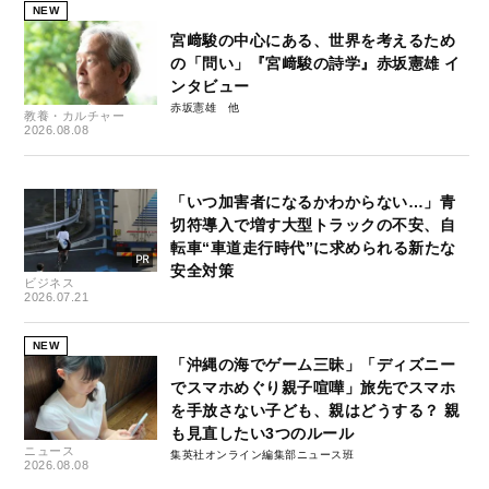
NEW
宮﨑駿の中心にある、世界を考えるため
の「問い」『宮﨑駿の詩学』赤坂憲雄 イ
ンタビュー
赤坂憲雄
教養・カルチャー
2026.08.08
「いつ加害者になるかわからない…」青
切符導入で増す大型トラックの不安、自
転車“車道走行時代”に求められる新たな
安全対策
ビジネス
2026.07.21
NEW
「沖縄の海でゲーム三昧」「ディズニー
でスマホめぐり親子喧嘩」旅先でスマホ
を手放さない子ども、親はどうする？ 親
も見直したい3つのルール
ニュース
集英社オンライン編集部ニュース班
2026.08.08