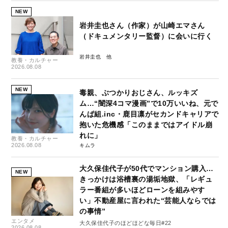
NEW
岩井圭也さん（作家）が山崎エマさん
（ドキュメンタリー監督）に会いに行く
岩井圭也
教養・カルチャー
2026.08.08
NEW
毒親、ぶつかりおじさん、ルッキズ
ム…“闇深4コマ漫画”で10万いいね、元で
んぱ組.inc・鹿目凛がセカンドキャリアで
抱いた危機感「このままではアイドル崩
れに」
教養・カルチャー
2026.08.08
キムラ
大久保佳代子が50代でマンション購入…
NEW
きっかけは浴槽裏の湯垢地獄、「レギュ
ラー番組が多いほどローンを組みやす
い」不動産屋に言われた“芸能人ならでは
の事情”
エンタメ
大久保佳代子のほどほどな毎日#22
2026.08.08