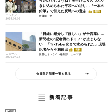
ったのでしょうね」美空ひばりのつぶや
きに込められた平和への祈り…『一本の
鉛筆』で伝えた反戦への意志
有料
エンタメ
佐藤剛
2025.08.06
「日経に紹介してほしい」が合言葉に…
新聞社の“記者流出ドミノ”が止まらな
い 「TikToker化まで求められた」現場
記者から不満続出
有料
ニュース
集英社オンライン編集部ニュース班
2026.07.18
会員限定記事一覧を見る
新着記事
NEW