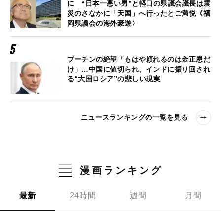
に “日本一悪い男”と軽口の県議会議長は震
災のさなかに「天国」へ行ったとご満悦《福
岡県議会の海外豪遊〉
プーチンの絶望「もはや頼れるのは金正恩だ
け」…中国に値切られ、インドに振り回され
る“大国ロシア”の悲しい現実
ニュースランキングの一覧を見る
漫画ランキング
最新
24時間
週間
月間