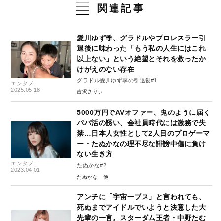
関連記事
愛川ゆず季、グラドルやプロレスラー引
退後に味わった「もう私の人生にはこれ
以上ない」という絶望とそれを救ったか
けがえのない存在
グラドル愛川ゆず季の引退後#1
エンタメ
2025.05.18
吉沢さりぃ
5000万円でAVオファー、鬼のように届く
パパ活の誘い、会社員時代には激務で失
禁…日本人女性として2人目のプロゲーマ
ー・たぬかなの理不尽な誹謗中傷に負け
ない生き方
エンタメ
たぬかな#2
2023.04.01
たぬかな
アンチに「宇宙一ブス」と言われても、
死ぬまでアイドルでいようと決意した大
先輩の一言。スターダム王者・中野たむ