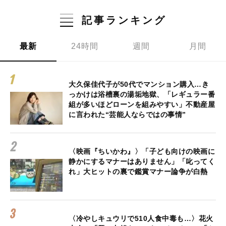
記事ランキング
最新
24時間
週間
月間
大久保佳代子が50代でマンション購入…き
っかけは浴槽裏の湯垢地獄、「レギュラー番
組が多いほどローンを組みやすい」不動産屋
に言われた“芸能人ならではの事情”
〈映画『ちいかわ』〉「子ども向けの映画に
静かにするマナーはありません」「叱ってく
れ」大ヒットの裏で鑑賞マナー論争が白熱
〈冷やしキュウリで510人食中毒も…〉花火