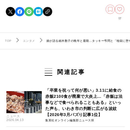
17
TOP
エンタメ
娘が語る細木数子の晩年と最期…タッキー弔問と「地獄に堕ち
関連記事
「卒業を祝って何が悪い」3.11に給食の
赤飯2100食が廃棄で大炎上…「赤飯は法
事などで食べられることもある」といっ
た声も、いわき市の判断に広がる波紋
【2026年3月バズり記事1位】
ニュース
2026.04.13
集英社オンライン編集部ニュース班