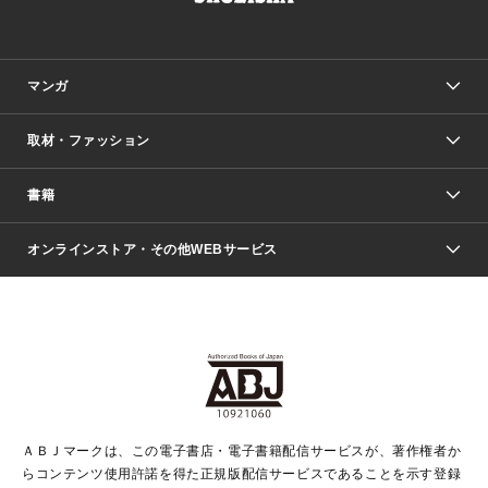
マンガ
取材・ファッション
少年マンガ
週刊少年ジャンプ
書籍
ファッション・美容
青年マンガ
ジャンプSQ.
Seventeen
週刊ヤングジャンプ
オンラインストア・その他WEBサービス
文芸・文庫・総合
芸能・情報・スポーツ
少女マンガ
Vジャンプ
non-no Web
ヤングジャンプ定期購読デジタル
すばる
Myojo
オンラインストア
りぼん
学芸・ノンフィクション・新書
最強ジャンプ
女性マンガ
@BAILA
ヤンジャン＋
小説すばる
週プレNEWS
マーガレット
集英社OTOコンテンツ
集英社 学芸編集部
少年ジャンプ＋
その他WEBサービス
クッキー
ライトノベル・ノベライズ
MAQUIA ONLINE
となりのヤングジャンプ
集英社 文芸ステーション
週プレ グラジャパ！
別冊マーガレット
SHUEISHA MANGA-ART HERITAGE
集英社 ビジネス書
ゼブラック
ココハナ
SHUEISHA ADNAVI
SPUR.JP
集英社Webマガジン Cobalt
グランドジャンプ
web 集英社文庫
キッズ
web Sportiva
マンガMee
ジャンプキャラクターズストア
集英社新書
ジャンプルーキー！
月刊オフィスユー
ＡＢＪマークは、この電子書店・電子書籍配信サービスが、著作権者か
EDITOR'S LAB
LEE
集英社オレンジ文庫
ウルトラジャンプ
青春と読書
パラスポ＋！
らコンテンツ使用許諾を得た正規版配信サービスであることを示す登録
集英社みらい文庫
リマコミ＋
HAPPY PLUS STORE
集英社新書プラス
ジャンプTOON