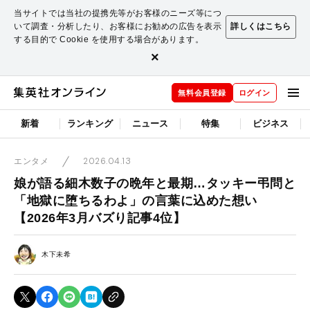
当サイトでは当社の提携先等がお客様のニーズ等につ
いて調査・分析したり、お客様にお勧めの広告を表示
詳しくはこちら
する目的で Cookie を使用する場合があります。
×
無料会員登録
ログイン
新着
ランキング
ニュース
特集
ビジネス
2026.04.13
エンタメ
娘が語る細木数子の晩年と最期…タッキー弔問と
「地獄に堕ちるわよ」の言葉に込めた想い
【2026年3月バズり記事4位】
木下未希