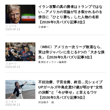
イラン攻撃の真の勝者はトランプではな
い…アメリカの世論が引き裂かれるのを
傍目に「ひとり勝ち」した人物の名前
【2026年3月バズり記事2位】
ニュース
小倉健一
2026.04.13
〈WBC〉アメリカ一次リーグ敗退なら、
実は侍ジャパンに生じる3つの「大きな損
失」【2026年3月バズり記事3位】
集英社オンライン編集部
スポーツ
2026.04.13
不妊治療、子宮全摘、終活…元シェイプ
UPガールズ中島史恵57歳が明かす“女性
の決断”と「今が幸せ」と言えるワケ
【2026年3月バズり記事5位】
エンタメ
河合桃子
2026.04.13