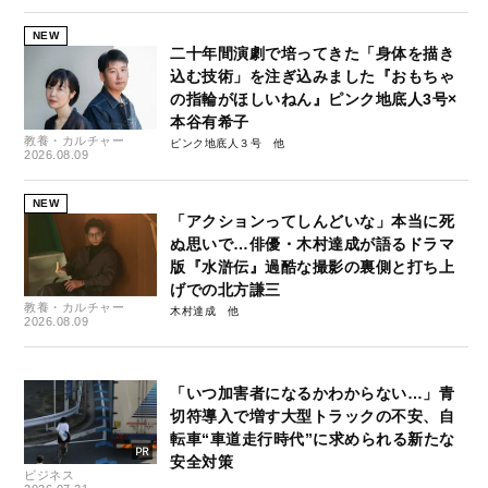
NEW
二十年間演劇で培ってきた「身体を描き
込む技術」を注ぎ込みました『おもちゃ
の指輪がほしいねん』ピンク地底人3号×
本谷有希子
教養・カルチャー
ピンク地底人３号
2026.08.09
NEW
「アクションってしんどいな」本当に死
ぬ思いで…俳優・木村達成が語るドラマ
版『水滸伝』過酷な撮影の裏側と打ち上
げでの北方謙三
教養・カルチャー
木村達成
2026.08.09
「いつ加害者になるかわからない…」青
切符導入で増す大型トラックの不安、自
転車“車道走行時代”に求められる新たな
安全対策
ビジネス