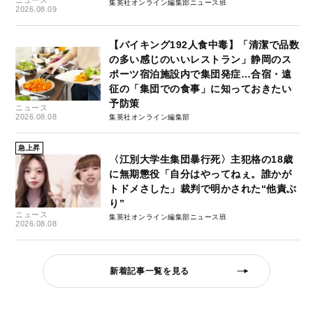
ニュース
集英社オンライン編集部ニュース班
2026.08.09
【バイキング192人食中毒】「清潔で品数
の多い感じのいいレストラン」静岡のス
ポーツ宿泊施設内で集団発症…合宿・遠
征の「集団での食事」に知っておきたい
予防策
ニュース
2026.08.08
集英社オンライン編集部
急上昇
〈江別大学生集団暴行死〉主犯格の18歳
に無期懲役「自分はやってねぇ。誰かが
トドメさした」裁判で明かされた“他責ぶ
り”
ニュース
集英社オンライン編集部ニュース班
2026.08.08
新着記事一覧を見る