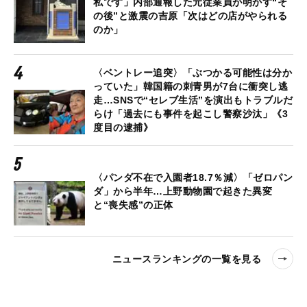
私です」内部通報した元従業員が明かす“そ
の後”と激震の吉原「次はどの店がやられる
のか」
〈ベントレー追突〉「ぶつかる可能性は分か
っていた」韓国籍の刺青男が7台に衝突し逃
走…SNSで“セレブ生活”を演出もトラブルだ
らけ「過去にも事件を起こし警察沙汰」《3
度目の逮捕》
〈パンダ不在で入園者18.7％減〉「ゼロパン
ダ」から半年…上野動物園で起きた異変
と“喪失感”の正体
ニュースランキングの一覧を見る