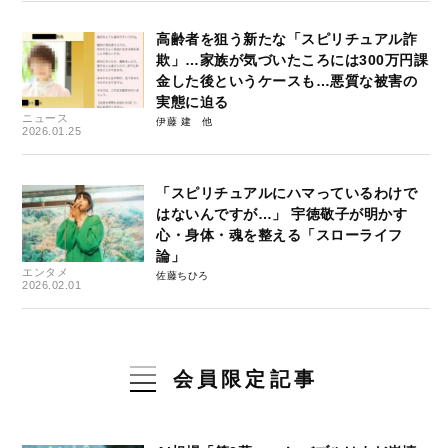
高齢者を狙う新たな「スピリチュアル詐
欺」…家族が気づいたころには300万円課
金した後というケースも…悪質な被害の
実態に迫る
ニュース
伊藤 建
2026.01.25
「スピリチュアルにハマっているわけで
はないんですが…」 宇徳敬子が明かす
心・身体・魂を整える「スローライフ
論」
エンタメ
佐藤ちひろ
2026.02.01
会員限定記事