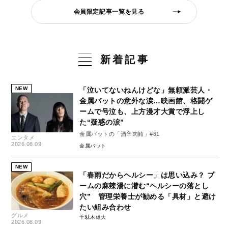
会員限定記事一覧を見る
新着記事
NEW
「泣いてないねんけどな」無頼派芸人・
金属バットの意外な涙…映画館、格闘ゲ
ームで号泣も、上方漫才大賞で浮上し
た“疑惑の涙”
金属バットの「酒辛肉鮪」#61
エンタメ
2026.08.09
金属バット
NEW
「春雨だからヘルシー」は思い込み？ ブ
ームの麻辣湯に潜む“ヘルシーの落とし
穴” 管理栄養士が勧める「具材」と避け
たい組み合わせ
グルメ
千駄木雄大
2026.08.09