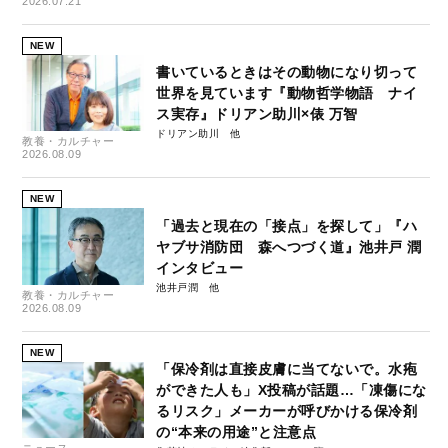
2026.07.21
NEW
書いているときはその動物になり切って
世界を見ています『動物哲学物語 ナイ
ス実存』ドリアン助川×俵 万智
ドリアン助川
教養・カルチャー
2026.08.09
NEW
「過去と現在の「接点」を探して」『ハ
ヤブサ消防団 森へつづく道』池井戸 潤
インタビュー
池井戸潤
教養・カルチャー
2026.08.09
NEW
「保冷剤は直接皮膚に当てないで。水疱
ができた人も」X投稿が話題…「凍傷にな
るリスク」メーカーが呼びかける保冷剤
の“本来の用途”と注意点