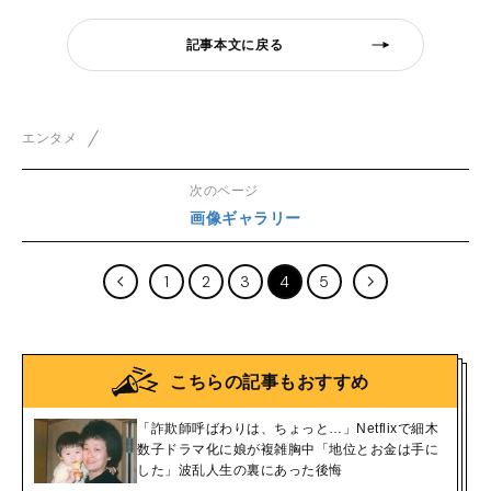
記事本文に戻る
エンタメ
次のページ
画像ギャラリー
1
2
3
4
5
こちらの記事もおすすめ
「詐欺師呼ばわりは、ちょっと…」Netflixで細木
数子ドラマ化に娘が複雑胸中「地位とお金は手に
した」波乱人生の裏にあった後悔