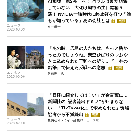
AI相場「第2幕」へ！ バブルはまだ崩壊
していない…大化け期待の注目銘柄５
選！ NVIDIA一強時代に終止符を打つ「誰
もが知っている」あの会社とは
有料
ニュース
石井僚一
2026.08.03
「あの時、広島の人たちは、もっと熱か
ったのでしょうね」美空ひばりのつぶや
きに込められた平和への祈り…『一本の
鉛筆』で伝えた反戦への意志
有料
エンタメ
佐藤剛
2025.08.06
「日経に紹介してほしい」が合言葉に…
新聞社の“記者流出ドミノ”が止まらな
い 「TikToker化まで求められた」現場
記者から不満続出
有料
ニュース
集英社オンライン編集部ニュース班
2026.07.18