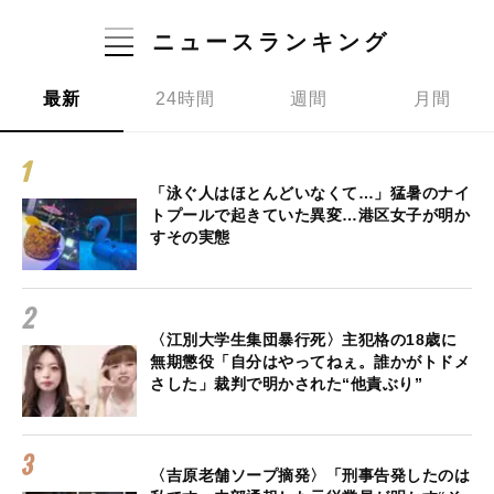
ニュースランキング
最新
24時間
週間
月間
「泳ぐ人はほとんどいなくて…」猛暑のナイ
トプールで起きていた異変…港区女子が明か
すその実態
〈江別大学生集団暴行死〉主犯格の18歳に
無期懲役「自分はやってねぇ。誰かがトドメ
さした」裁判で明かされた“他責ぶり”
〈吉原老舗ソープ摘発〉「刑事告発したのは