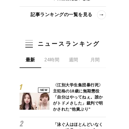
記事ランキングの一覧を見る
ニュースランキング
最新
24時間
週間
月間
〈江別大学生集団暴行死〉
NEW
主犯格の18歳に無期懲役
「自分はやってねぇ。誰か
がトドメさした」裁判で明
かされた“他責ぶり”
「泳ぐ人はほとんどいなく