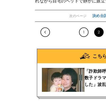
れながら自宅のベッドで静かに旅立
決め台
次のページ
1
2
こち
「詐欺師呼
数子ドラ
した」波