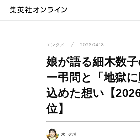
教
2026.04.13
エンタメ
娘が語る細木数子
ー弔問と「地獄に
込めた想い【202
位】
木下未希