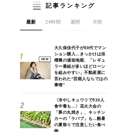
記事ランキング
最新
24時間
週間
月間
大久保佳代子が50代でマン
ション購入…きっかけは浴
NEW
槽裏の湯垢地獄、「レギュ
ラー番組が多いほどローン
を組みやすい」不動産屋に
言われた“芸能人ならではの
事情”
〈冷やしキュウリで510人
食中毒も…〉花火大会の
「豚の丸焼き」、キッチン
カーの「ケバブ」も…酷暑
の夏祭りで注意したい食べ
物