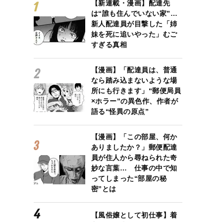
【新連載・漫画】配達先
は“誰も住んでいない家”…
新人配達員が目撃した「姉
妹を死に追いやった」むご
すぎる真相
【漫画】「配達員は、普通
なら踏み込まないような場
所にも行きます」“郵便局員
×ホラー”の異色作、作者が
語る“怪異の原点”
【漫画】「この部屋、何か
ありましたか？」郵便配達
員が住人から尋ねられた奇
妙な言葉… 仕事の中で知
ってしまった“部屋の秘
密”とは
【風俗嬢として初仕事】着