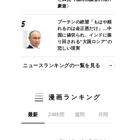
豪遊〉
プーチンの絶望「もはや頼
れるのは金正恩だけ」…中
国に値切られ、インドに振
り回される“大国ロシア”の
悲しい現実
ニュースランキングの一覧を見る
漫画ランキング
最新
24時間
週間
月間