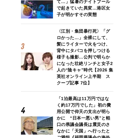
て…」猛暑のナイトプール
で起きていた異変…港区女
子が明かすその実態
〈江別・集団暴行死〉「グ
ロかった…」全裸にして、
髪にライターで火をつけ、
背中にタバコを押しつける
様子も撮影…公判で明らか
になった壮絶リンチと女子2
人の“陰キャ”時代【2026 集
英社オンライン上半期 ス
クープ記事 7位】
「1泊最高は11万円ではな
く約17万円でした」初の費
用公開で仰天の支出が明ら
かに “日本一悪い男”と軽
口の県議会議長は震災のさ
なかに「天国」へ行ったと
ご満悦《福岡県議会の海外