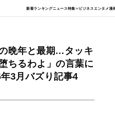
特集一覧を見る
漫画一覧を見る
新着
ランキング
ニュース
特集
ビジネス
エンタメ
漫
養・カルチャー
暮らし
スポーツ
ヘルスケア
美容
グルメ
の晩年と最期…タッキ
堕ちるわよ」の言葉に
6年3月バズり記事4