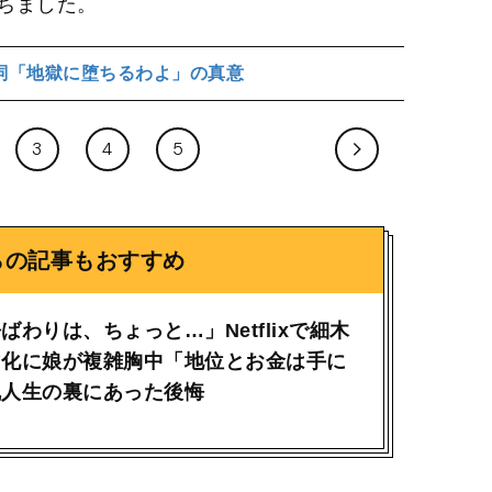
ちました。
詞「地獄に堕ちるわよ」の真意
3
4
5
らの記事もおすすめ
ばわりは、ちょっと…」Netflixで細木
マ化に娘が複雑胸中「地位とお金は手に
乱人生の裏にあった後悔