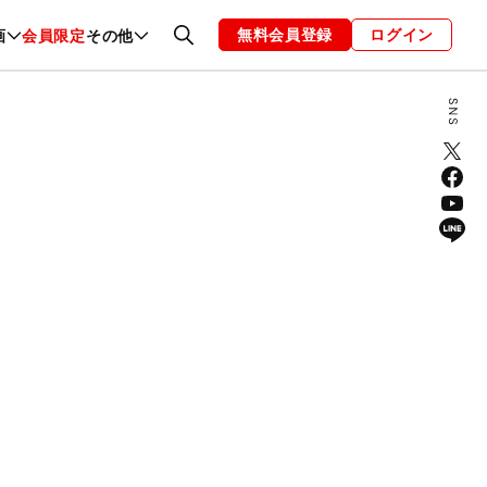
無料会員登録
ログイン
画
会員限定
その他
ファッション
恋愛・結婚
編集部
お知らせ