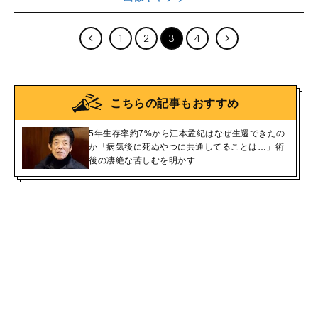
1
2
3
4
こちらの記事もおすすめ
5年生存率約7%から江本孟紀はなぜ生還できたの
か「病気後に死ぬやつに共通してることは…」術
後の凄絶な苦しむを明かす