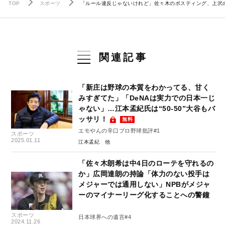
TOP
スポーツ
「ルール違反じゃないけれど」佐々木のポスティング、上沢
関連記事
「新庄は野球の本質をわかってる、甘く
みすぎてた」「DeNAは実力での日本一じ
ゃない」…江本孟紀氏は“50-50”大谷もバ
ッサリ！
無料
エモやんの辛口プロ野球批評#1
スポーツ
2025.01.11
江本孟紀
「佐々木朗希は中4日のローテを守れるの
か」広岡達朗の持論「体力のない投手は
メジャーでは通用しない」NPBがメジャ
ーのマイナーリーグ化することへの警鐘
スポーツ
日本球界への遺言#4
2024.11.26