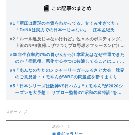
この記事のまとめ
#1
「新庄は野球の本質をわかってる、甘くみすぎてた」
「DeNAは実力での日本一じゃない」…江本孟紀氏
は“50-50”大谷もバッサリ！
#2
「ルール違反じゃないけれど」佐々木のポスティング、
上沢のNPB復帰…ザワつくプロ野球オフシーズンに江本
氏が辛口提言
#3
5年生存率約7%の胃がんから江本孟紀はなぜ生還できた
のか「病気後、悪化するやつに共通してることは…」術
後の凄絶な苦しみを明かす
#4
「あんなのただのメジャーリーガーふるさと大会」球界
のご意見番・エモやんがWBCの問題点を斬りまくり
「日本人はマジメにやる必要ない」
#5
「日本シリーズは阪神VS日ハム」“エモやん”が2026シ
ーズンを大予想！ サブロー監督の“昭和の猛特訓”を絶
賛「すばらしい！令和の練習が一番古い」
スポーツ
次のページ
画像ギャラリー