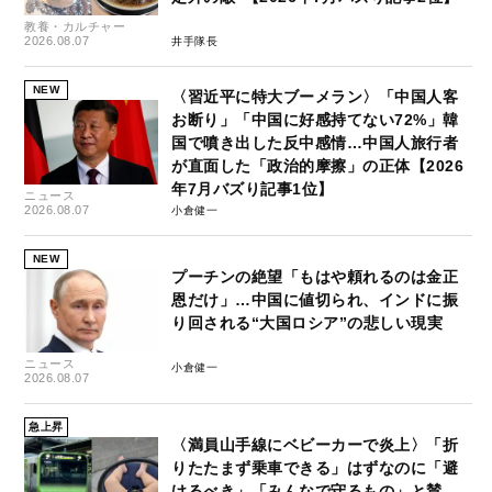
教養・カルチャー
2026.08.07
井手隊長
NEW
〈習近平に特大ブーメラン〉「中国人客
お断り」「中国に好感持てない72%」韓
国で噴き出した反中感情…中国人旅行者
が直面した「政治的摩擦」の正体【2026
年7月バズり記事1位】
ニュース
2026.08.07
小倉健一
NEW
プーチンの絶望「もはや頼れるのは金正
恩だけ」…中国に値切られ、インドに振
り回される“大国ロシア”の悲しい現実
ニュース
小倉健一
2026.08.07
急上昇
〈満員山手線にベビーカーで炎上〉「折
りたたまず乗車できる」はずなのに「避
けるべき」「みんなで守るもの」と賛