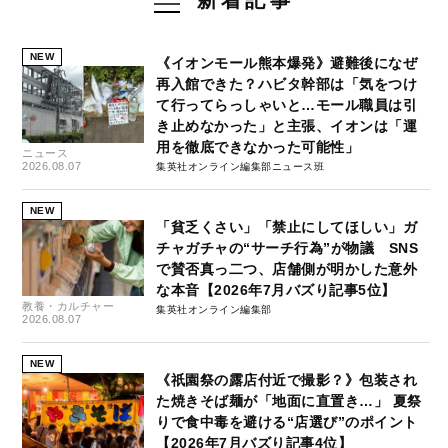
新着記事
NEW
《イオンモール熊本爆発》避難後になぜ
再入館できた？ハビタ幹部は「気をつけ
て行ってらっしゃいと…モール職員は引
き止めなかった」と主張、イオンは「運
用を徹底できなかった可能性」
ニュース
2026.08.07
集英社オンライン編集部ニュース班
NEW
「貧乏くさい」「禁止にしてほしい」ガ
チャガチャの“サーチ行為”が物議 SNS
で賛否真っ二つ、店舗側が明かした意外
な本音【2026年7月バズり記事5位】
教養・カルチャー
集英社オンライン編集部
2026.08.07
NEW
《祇園祭の露店付近で撮影？》包装され
た焼きそば麺が「地面に直置き…」 夏祭
りで食中毒を避ける“店選び”のポイント
【2026年7月バズり記事4位】