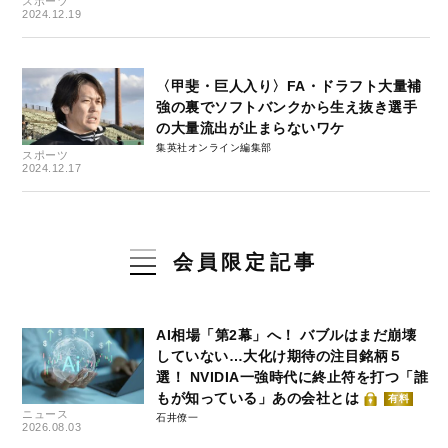
スポーツ
2024.12.19
〈甲斐・巨人入り〉FA・ドラフト大量補
強の裏でソフトバンクから生え抜き選手
の大量流出が止まらないワケ
集英社オンライン編集部
スポーツ
2024.12.17
会員限定記事
AI相場「第2幕」へ！ バブルはまだ崩壊
していない…大化け期待の注目銘柄５
選！ NVIDIA一強時代に終止符を打つ「誰
もが知っている」あの会社とは
有料
ニュース
石井僚一
2026.08.03