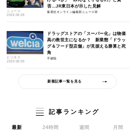
否…JR東日本が示した見解
ニュース
集英社オンライン編集部ニュース班
2026.08.06
ドラッグストアの「スーパー化」は物価
高の救世主になるか？ 新業態「ドラッ
グ＆フード型店舗」が見据える勝算と死
角
ビジネス
不破聡
2026.08.06
新着記事一覧を見る
記事ランキング
最新
24時間
週間
月間