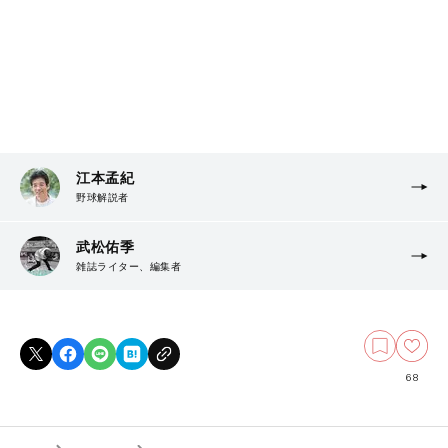
江本孟紀
野球解説者
武松佑季
雑誌ライター、編集者
68