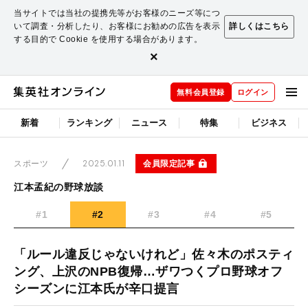
当サイトでは当社の提携先等がお客様のニーズ等につ
いて調査・分析したり、お客様にお勧めの広告を表示
詳しくはこちら
する目的で Cookie を使用する場合があります。
×
無料会員登録
ログイン
新着
ランキング
ニュース
特集
ビジネス
2025.01.11
会員限定記事
スポーツ
江本孟紀の野球放談
#1
#2
#3
#4
#5
「ルール違反じゃないけれど」佐々木のポスティ
ング、上沢のNPB復帰…ザワつくプロ野球オフ
シーズンに江本氏が辛口提言