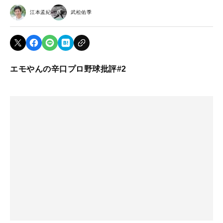
江本孟紀
武松佑季
エモやんの辛口プロ野球批評#2