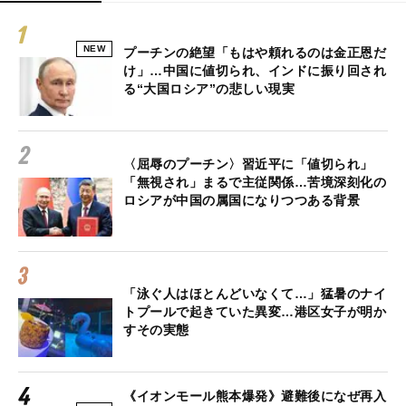
NEW
プーチンの絶望「もはや頼れるのは金正恩だ
け」…中国に値切られ、インドに振り回され
る“大国ロシア”の悲しい現実
〈屈辱のプーチン〉習近平に「値切られ」
「無視され」まるで主従関係…苦境深刻化の
ロシアが中国の属国になりつつある背景
「泳ぐ人はほとんどいなくて…」猛暑のナイ
トプールで起きていた異変…港区女子が明か
すその実態
《イオンモール熊本爆発》避難後になぜ再入