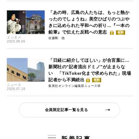
「あの時、広島の人たちは、もっと熱か
ったのでしょうね」美空ひばりのつぶや
きに込められた平和への祈り…『一本の
鉛筆』で伝えた反戦への意志
有料
エンタメ
佐藤剛
2025.08.06
「日経に紹介してほしい」が合言葉に…
新聞社の“記者流出ドミノ”が止まらな
い 「TikToker化まで求められた」現場
記者から不満続出
有料
ニュース
集英社オンライン編集部ニュース班
2026.07.18
会員限定記事一覧を見る