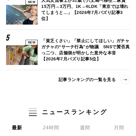
人気女流雀士が31歳で八丈島へ移住…家賃
NEW
15万円→3万円、1K→4LDK「東京では壊れ
てしまうと…」【2026年7月バズり記事3
位】
「貧乏くさい」「禁止にしてほしい」ガチャ
NEW
ガチャの“サーチ行為”が物議 SNSで賛否真
っ二つ、店舗側が明かした意外な本音
【2026年7月バズり記事5位】
記事ランキングの一覧を見る
ニュースランキング
最新
24時間
週間
月間