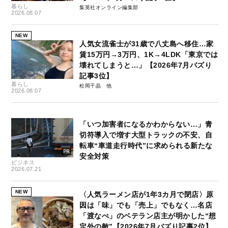
暮らし
集英社オンライン編集部
2026.08.07
NEW
人気女流雀士が31歳で八丈島へ移住…家
賃15万円→3万円、1K→4LDK「東京では
壊れてしまうと…」【2026年7月バズり
記事3位】
暮らし
松岡千晶
2026.08.07
「いつ加害者になるかわからない…」青
切符導入で増す大型トラックの不安、自
転車“車道走行時代”に求められる新たな
安全対策
ビジネス
2026.07.21
NEW
〈人気ラーメン店が1年3カ月で閉店〉原
因は「味」でも「売上」でもなく…名店
「渡なべ」のベテラン店主が明かした“想
定外の敵”【2026年7月バズり記事2位】