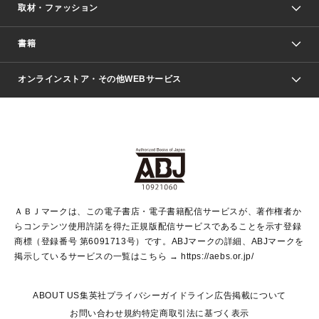
取材・ファッション
少年マンガ
週刊少年ジャンプ
書籍
ファッション・美容
青年マンガ
ジャンプSQ.
Seventeen
週刊ヤングジャンプ
オンラインストア・その他WEBサービス
文芸・文庫・総合
芸能・情報・スポーツ
少女マンガ
Vジャンプ
non-no Web
ヤングジャンプ定期購読デジタル
すばる
Myojo
オンラインストア
りぼん
学芸・ノンフィクション・新書
最強ジャンプ
女性マンガ
@BAILA
ヤンジャン＋
小説すばる
週プレNEWS
マーガレット
集英社OTOコンテンツ
集英社 学芸編集部
少年ジャンプ＋
その他WEBサービス
クッキー
ライトノベル・ノベライズ
MAQUIA ONLINE
となりのヤングジャンプ
集英社 文芸ステーション
週プレ グラジャパ！
別冊マーガレット
SHUEISHA MANGA-ART HERITAGE
集英社 ビジネス書
ゼブラック
ココハナ
SHUEISHA ADNAVI
SPUR.JP
集英社Webマガジン Cobalt
グランドジャンプ
web 集英社文庫
キッズ
web Sportiva
マンガMee
ジャンプキャラクターズストア
集英社新書
ジャンプルーキー！
月刊オフィスユー
ＡＢＪマークは、この電子書店・電子書籍配信サービスが、著作権者か
EDITOR'S LAB
LEE
集英社オレンジ文庫
ウルトラジャンプ
青春と読書
パラスポ＋！
らコンテンツ使用許諾を得た正規版配信サービスであることを示す登録
集英社みらい文庫
リマコミ＋
HAPPY PLUS STORE
集英社新書プラス
ジャンプTOON
商標（登録番号 第6091713号）です。ABJマークの詳細、ABJマークを
Marisol
シフォン文庫
アジア人物史
S-KIDS.LAND
マンガMeets
掲示しているサービスの一覧はこちら →
https://aebs.or.jp/
shueisha vox
よみタイ
S-MANGA
Web éclat
ダッシュエックス文庫
LEEマルシェ
kotoba
集英社ジャンプリミックス
ABOUT US
集英社プライバシーガイドライン
広告掲載について
T JAPAN:The New York Times Style Magazine
JUMP j BOOKS
お問い合わせ
規約
特定商取引法に基づく表示
SHOP Marisol
e!集英社
集英社コミック文庫