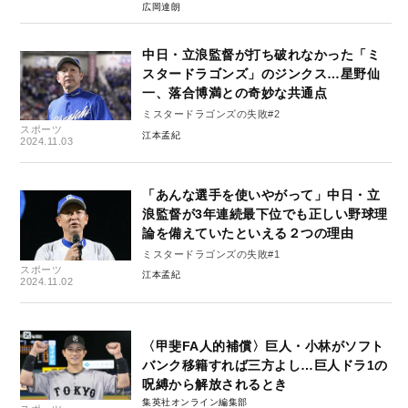
広岡達朗
中日・立浪監督が打ち破れなかった「ミ
スタードラゴンズ」のジンクス…星野仙
一、落合博満との奇妙な共通点
ミスタードラゴンズの失敗#2
スポーツ
江本孟紀
2024.11.03
「あんな選手を使いやがって」中日・立
浪監督が3年連続最下位でも正しい野球理
論を備えていたといえる２つの理由
ミスタードラゴンズの失敗#1
スポーツ
江本孟紀
2024.11.02
〈甲斐FA人的補償〉巨人・小林がソフト
バンク移籍すれば三方よし…巨人ドラ1の
呪縛から解放されるとき
集英社オンライン編集部