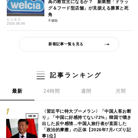
高の救世主になるか？ 新業態「ドラッ
グ＆フード型店舗」が見据える勝算と死
角
ビジネス
不破聡
2026.08.06
新着記事一覧を見る
記事ランキング
最新
24時間
週間
月間
〈習近平に特大ブーメラン〉「中国人客お断
NEW
り」「中国に好感持てない72%」韓国で噴き
出した反中感情…中国人旅行者が直面した
「政治的摩擦」の正体【2026年7月バズり記
事1位】