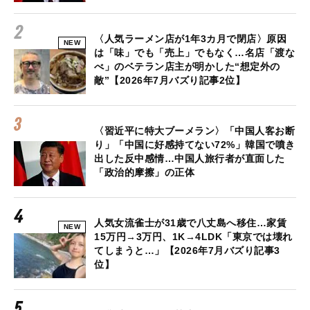
〈人気ラーメン店が1年3カ月で閉店〉原因
NEW
は「味」でも「売上」でもなく…名店「渡な
べ」のベテラン店主が明かした“想定外の
敵”【2026年7月バズり記事2位】
〈習近平に特大ブーメラン〉「中国人客お断
り」「中国に好感持てない72%」韓国で噴き
出した反中感情…中国人旅行者が直面した
「政治的摩擦」の正体
人気女流雀士が31歳で八丈島へ移住…家賃
NEW
15万円→3万円、1K→4LDK「東京では壊れ
てしまうと…」【2026年7月バズり記事3
位】