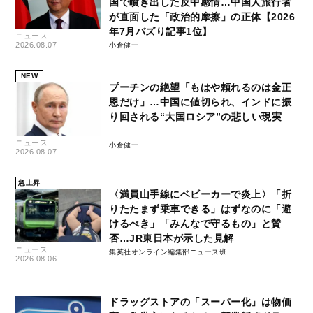
国で噴き出した反中感情…中国人旅行者
が直面した「政治的摩擦」の正体【2026
年7月バズり記事1位】
ニュース
2026.08.07
小倉健一
NEW
プーチンの絶望「もはや頼れるのは金正
恩だけ」…中国に値切られ、インドに振
り回される“大国ロシア”の悲しい現実
ニュース
小倉健一
2026.08.07
急上昇
〈満員山手線にベビーカーで炎上〉「折
りたたまず乗車できる」はずなのに「避
けるべき」「みんなで守るもの」と賛
否…JR東日本が示した見解
ニュース
集英社オンライン編集部ニュース班
2026.08.06
ドラッグストアの「スーパー化」は物価