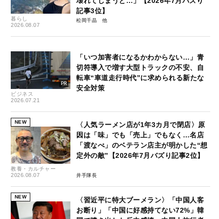
壊れてしまうと…」【2026年7月バズり
記事3位】
暮らし
松岡千晶
2026.08.07
「いつ加害者になるかわからない…」青
切符導入で増す大型トラックの不安、自
転車“車道走行時代”に求められる新たな
安全対策
ビジネス
2026.07.21
NEW
〈人気ラーメン店が1年3カ月で閉店〉原
因は「味」でも「売上」でもなく…名店
「渡なべ」のベテラン店主が明かした“想
定外の敵”【2026年7月バズり記事2位】
教養・カルチャー
2026.08.07
井手隊長
NEW
〈習近平に特大ブーメラン〉「中国人客
お断り」「中国に好感持てない72%」韓