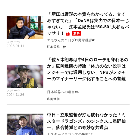
「新庄は野球の本質をわかってる、甘く
みすぎてた」「DeNAは実力での日本一じ
ゃない」…江本孟紀氏は“50-50”大谷もバ
ッサリ！
無料
エモやんの辛口プロ野球批評#1
スポーツ
2025.01.11
江本孟紀
「佐々木朗希は中4日のローテを守れるの
か」広岡達朗の持論「体力のない投手は
メジャーでは通用しない」NPBがメジャ
ーのマイナーリーグ化することへの警鐘
スポーツ
日本球界への遺言#4
2024.11.26
広岡達朗
中日・立浪監督が打ち破れなかった「ミ
スタードラゴンズ」のジンクス…星野仙
一、落合博満との奇妙な共通点
ミスタードラゴンズの失敗#2