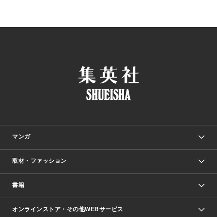
マンガ
取材・ファッション
少年マンガ
週刊少年ジャンプ
書籍
ファッション・美容
青年マンガ
ジャンプSQ.
Seventeen
週刊ヤングジャンプ
オンラインストア・その他WEBサービス
文芸・文庫・総合
芸能・情報・スポーツ
少女マンガ