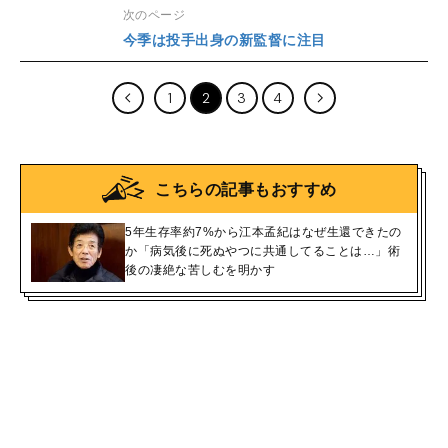
次のページ
今季は投手出身の新監督に注目
1
2
3
4
こちらの記事もおすすめ
5年生存率約7%から江本孟紀はなぜ生還できたの
か「病気後に死ぬやつに共通してることは…」術
後の凄絶な苦しむを明かす