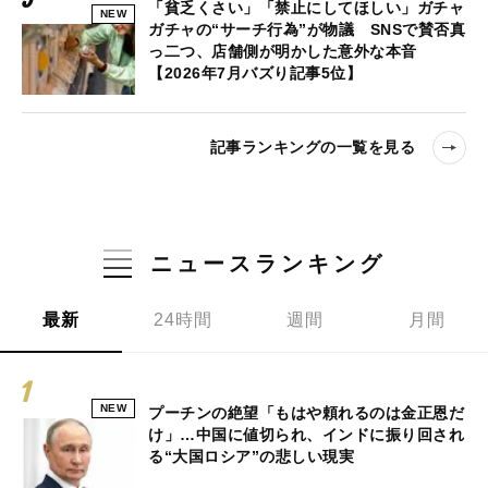
「貧乏くさい」「禁止にしてほしい」ガチャ
NEW
ガチャの“サーチ行為”が物議 SNSで賛否真
っ二つ、店舗側が明かした意外な本音
【2026年7月バズり記事5位】
記事ランキングの一覧を見る
ニュースランキング
最新
24時間
週間
月間
NEW
プーチンの絶望「もはや頼れるのは金正恩だ
け」…中国に値切られ、インドに振り回され
る“大国ロシア”の悲しい現実