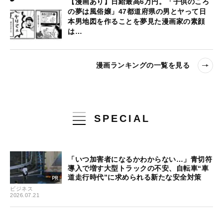
【漫画あり】日給最高6万円。「子供のころ
の夢は風俗嬢」47都道府県の男とヤって日
本男地図を作ることを夢見た漫画家の素顔
は…
漫画ランキングの一覧を見る
SPECIAL
「いつ加害者になるかわからない…」青切符
導入で増す大型トラックの不安、自転車“車
道走行時代”に求められる新たな安全対策
ビジネス
2026.07.21