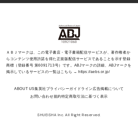
Vジャンプ
non-no Web
ヤングジャンプ定期購読デジタル
すばる
Myojo
オンラインストア
りぼん
学芸・ノンフィクション・新書
最強ジャンプ
女性マンガ
@BAILA
ヤンジャン＋
小説すばる
週プレNEWS
マーガレット
集英社OTOコンテンツ
集英社 学芸編集部
少年ジャンプ＋
その他WEBサービス
クッキー
ライトノベル・ノベライズ
MAQUIA ONLINE
となりのヤングジャンプ
集英社 文芸ステーション
週プレ グラジャパ！
別冊マーガレット
SHUEISHA MANGA-ART HERITAGE
集英社 ビジネス書
ゼブラック
ココハナ
SHUEISHA ADNAVI
SPUR.JP
集英社Webマガジン Cobalt
グランドジャンプ
web 集英社文庫
キッズ
web Sportiva
マンガMee
ジャンプキャラクターズストア
集英社新書
ジャンプルーキー！
月刊オフィスユー
ＡＢＪマークは、この電子書店・電子書籍配信サービスが、著作権者か
EDITOR'S LAB
LEE
集英社オレンジ文庫
ウルトラジャンプ
青春と読書
パラスポ＋！
らコンテンツ使用許諾を得た正規版配信サービスであることを示す登録
集英社みらい文庫
リマコミ＋
HAPPY PLUS STORE
集英社新書プラス
ジャンプTOON
商標（登録番号 第6091713号）です。ABJマークの詳細、ABJマークを
Marisol
シフォン文庫
アジア人物史
S-KIDS.LAND
マンガMeets
掲示しているサービスの一覧はこちら →
https://aebs.or.jp/
shueisha vox
よみタイ
S-MANGA
Web éclat
ダッシュエックス文庫
LEEマルシェ
kotoba
集英社ジャンプリミックス
ABOUT US
集英社プライバシーガイドライン
広告掲載について
T JAPAN:The New York Times Style Magazine
JUMP j BOOKS
お問い合わせ
規約
特定商取引法に基づく表示
SHOP Marisol
e!集英社
集英社コミック文庫
集英社女性誌ポータル
éclat premium
imidas
MEN'S NON-NO WEB
SHUEISHA Inc. All Right Reserved.
mirabella
UOMO
mirabella homme