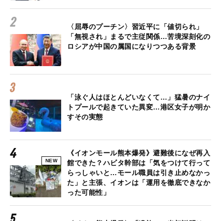
〈屈辱のプーチン〉習近平に「値切られ」
「無視され」まるで主従関係…苦境深刻化の
ロシアが中国の属国になりつつある背景
「泳ぐ人はほとんどいなくて…」猛暑のナイ
トプールで起きていた異変…港区女子が明か
すその実態
《イオンモール熊本爆発》避難後になぜ再入
NEW
館できた？ハビタ幹部は「気をつけて行って
らっしゃいと…モール職員は引き止めなかっ
た」と主張、イオンは「運用を徹底できなか
った可能性」