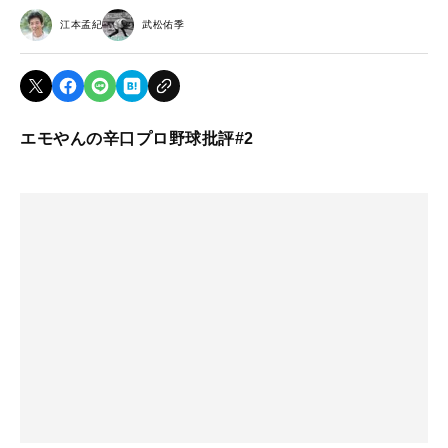
江本孟紀
武松佑季
エモやんの辛口プロ野球批評#2