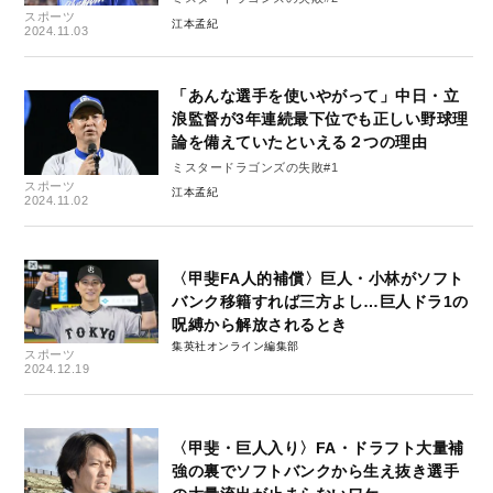
スポーツ
江本孟紀
2024.11.03
「あんな選手を使いやがって」中日・立
浪監督が3年連続最下位でも正しい野球理
論を備えていたといえる２つの理由
ミスタードラゴンズの失敗#1
スポーツ
江本孟紀
2024.11.02
〈甲斐FA人的補償〉巨人・小林がソフト
バンク移籍すれば三方よし…巨人ドラ1の
呪縛から解放されるとき
集英社オンライン編集部
スポーツ
2024.12.19
〈甲斐・巨人入り〉FA・ドラフト大量補
強の裏でソフトバンクから生え抜き選手