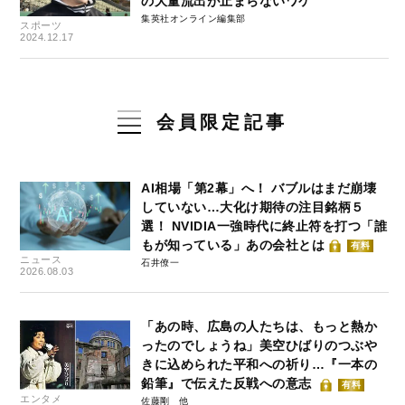
の大量流出が止まらないワケ
集英社オンライン編集部
スポーツ
2024.12.17
会員限定記事
AI相場「第2幕」へ！ バブルはまだ崩壊
していない…大化け期待の注目銘柄５
選！ NVIDIA一強時代に終止符を打つ「誰
もが知っている」あの会社とは
有料
ニュース
石井僚一
2026.08.03
「あの時、広島の人たちは、もっと熱か
ったのでしょうね」美空ひばりのつぶや
きに込められた平和への祈り…『一本の
鉛筆』で伝えた反戦への意志
有料
エンタメ
佐藤剛