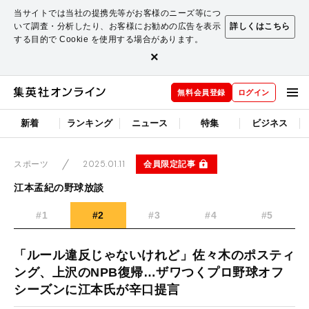
当サイトでは当社の提携先等がお客様のニーズ等につ
いて調査・分析したり、お客様にお勧めの広告を表示
詳しくはこちら
する目的で Cookie を使用する場合があります。
×
無料会員登録
ログイン
新着
ランキング
ニュース
特集
ビジネス
2025.01.11
会員限定記事
スポーツ
江本孟紀の野球放談
#1
#2
#3
#4
#5
「ルール違反じゃないけれど」佐々木のポスティ
ング、上沢のNPB復帰…ザワつくプロ野球オフ
シーズンに江本氏が辛口提言