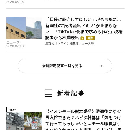
2025.08.06
「日経に紹介してほしい」が合言葉に…
新聞社の“記者流出ドミノ”が止まらな
い 「TikToker化まで求められた」現場
記者から不満続出
有料
ニュース
集英社オンライン編集部ニュース班
2026.07.18
会員限定記事一覧を見る
新着記事
NEW
《イオンモール熊本爆発》避難後になぜ
再入館できた？ハビタ幹部は「気をつけ
て行ってらっしゃいと…モール職員は引
き止めなかった」と主張、イオンは「運